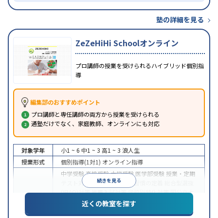
塾の詳細を見る
ZeZeHiHi Schoolオンライン
プロ講師の授業を受けられるハイブリッド個別指
導
編集部のおすすめポイント
プロ講師と専任講師の両方から授業を受けられる
通塾だけでなく、家庭教師、オンラインにも対応
対象学年
小1 ~ 6
中1 ~ 3
高1 ~ 3
浪人生
授業形式
個別指導(1対1)
オンライン指導
中学受験
高校受験
大学受験
医学部受験
授業・定期
続きを見る
テスト対策
内申点対策
学習習慣の定着
総合型選抜
(旧AO)対策
推薦入試対策
学校別特化対策
国公立大
目的
対策
私大対策
共通テスト対策
英検(英語検定)対策
近くの教室を探す
漢検(漢字検定)対策
数学特化対策
英語・英会話特化