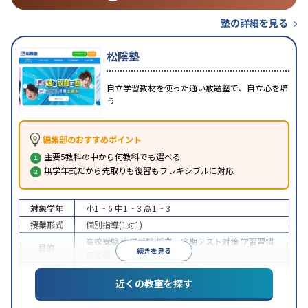
塾の詳細を見る
松陰塾
自立学習教材を使った通い放題塾で、自立心を培
う
編集部のおすすめポイント
主要5教科の中から何教科でも選べる
無学年式だから先取りも復習もフレキシブルに対応
対象学年
小1 ~ 6
中1 ~ 3
高1 ~ 3
授業形式
個別指導(1対1)
高校受験
大学受験
授業・定期テスト対策
学習習慣
目的
続きを見る
の定着
特徴
授業の振替可能
季節講習のみの受講可
近くの教室を探す