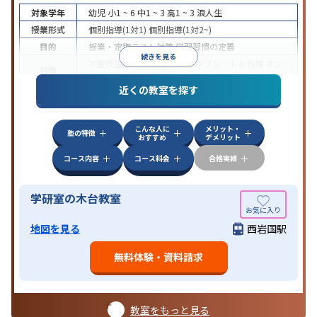
対象学年
幼児
小1 ~ 6
中1 ~ 3
高1 ~ 3
浪人生
授業形式
個別指導(1対1)
個別指導(1対2~)
目的
授業・定期テスト対策
学習習慣の定着
続きを見る
不登校生に対応
学習にPC・タブレットを利用
オン
特徴
ライン対応
近くの教室を探す
こんな人に
メリット・
塾の特徴
おすすめ
デメリット
コース内容
コース料金
合格実績
学研室の木台教室
地図を見る
西岩国駅
無料体験・資料請求
教室をもっと見る