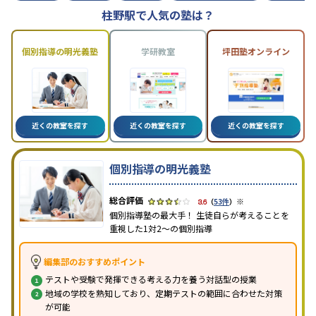
柱野駅で人気の塾は？
個別指導の明光義塾
学研教室
坪田塾オンライン
近くの教室を探す
近くの教室を探す
近くの教室を探す
個別指導の明光義塾
※
3.6
（
53件
）
個別指導塾の最大手！ 生徒自らが考えることを
重視した1対2〜の個別指導
編集部のおすすめポイント
テストや受験で発揮できる考える力を養う対話型の授業
地域の学校を熟知しており、定期テストの範囲に合わせた対策
が可能