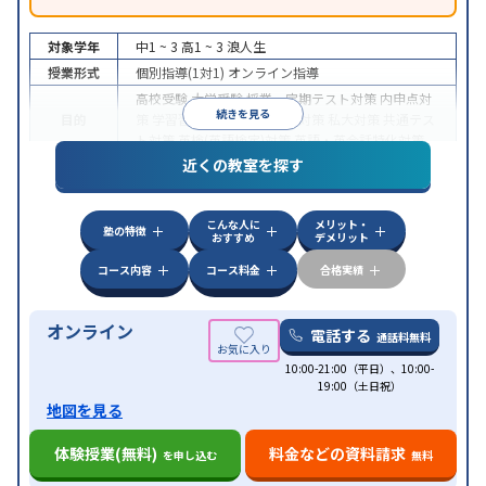
対象学年
中1 ~ 3
高1 ~ 3
浪人生
授業形式
個別指導(1対1)
オンライン指導
高校受験
大学受験
授業・定期テスト対策
内申点対
続きを見る
目的
策
学習習慣の定着
国公立大対策
私大対策
共通テス
ト対策
英検(英語検定)対策
英語・英会話特化対策
近くの教室を探す
中高一貫校生に対応
授業の振替可能
不登校生に対
特徴
応
学習にPC・タブレットを利用
オンライン対応
1
科目から受講可能
こんな人に
メリット・
塾の特徴
おすすめ
デメリット
コース内容
コース料金
合格実績
オンライン
電話する
通話料無料
10:00-21:00（平日）、10:00-
19:00（土日祝）
地図を見る
体験授業(無料)
料金などの資料請求
を申し込む
無料