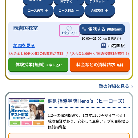
おすすめ
デメリット
コース内容
コース料金
合格実績
西岩国教室
電話する
通話料無料
10:00〜21:00（土日祝含む）
地図を見る
西岩国駅
\入会金と90分×4回の授業料が無料！/
\入会金と90分×4回の授業料が無料！/
体験授業(無料)
料金などの資料請求
を申し込む
無料
塾の詳細を見る
個別指導学院Hero’s（ヒーローズ）
1:2～の個別指導で、1コマ1100円から学べる！
成績保証があり、安心して点数アップを目指せる
個別指導塾！