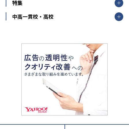
中学受験
特集
新潟県
富山県
石川県
福井県
個別教室のトライ
高校受験
東進ハイスクール
中部
開成番長直伝！子どもの受験を成功させる方法
中高一貫校・高校
大学受験
武田塾
愛知県
静岡県
岐阜県
三重県
長野県
令和時代の失敗しない塾選び
資格取得・学び直し
山梨県
2020年代の教育
中学入試最前線
教育費・塾代
中学受験最前線
近畿
てら先生の教育業界基本メソッド
座談会
大学入試改革
大阪府
運動と遊びを考える
兵庫県
京都府
奈良県
和歌山県
教育全般
親子で極める家庭学習
滋賀県
令和の大学受験は情報戦！
大学受験塾の選び方
ママテクエグザム
情報Ⅰ、数学が苦手な人注目！最短距離の学力
中学受験に熱心な市区町村ランキング
中国
進化する中高一貫校・高校
アップ法
小学校受験
鳥取県
島根県
岡山県
広島県
山口県
悩み多き「大学受験」相談室
家庭教師
四国
英語・英会話・英検対策
徳島県
香川県
愛媛県
高知県
小学校教師が解説！中学受験のリアル
教育ニュース最前線
九州・沖縄
教育ジャーナリストが徹底解説！ 大学受験の羅
福岡県
佐賀県
長崎県
熊本県
大分県
針盤
宮崎県
鹿児島県
沖縄県