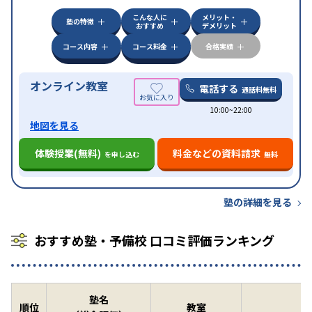
対策
その他科目別特化対策
こんな人に
メリット・
中高一貫校生に対応
授業の振替可能
不登校生に対
塾の特徴
おすすめ
デメリット
特徴
応
オンライン対応
1科目から受講可能
季節講習の
みの受講可
自習室あり
コース内容
コース料金
合格実績
オンライン教室
電話する
通話料無料
10:00~22:00
地図を見る
体験授業(無料)
料金などの資料請求
を申し込む
無料
塾の詳細を見る
おすすめ塾・予備校 口コミ評価ランキング
塾名
順位
教室