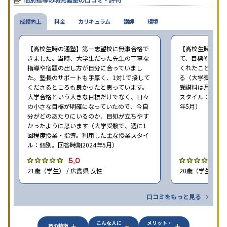
成績向上
料金
カリキュラム
講師
環境
【高校生時の通塾】第一志望校に無事合格で
【高校生時の通
きました。当時、大学生だった先生の丁寧な
て、目標や勉強
指導や宿題の出し方が自分に合っていまし
くれたことが、
た。塾長のサポートも手厚く、1対1で接して
る（大学受験で、
くださるところも良かったと思っています。
受講料は月35,
大学合格という大きな目標だけでなく、日々
スタイル：個別、
の小さな目標が明確になっていたので、今自
年5月）
分がどのあたりにいるのか、目処が立ちやす
かったように思います（大学受験で、週に1
回程度授業・指導。利用した主な授業スタイ
ル：個別。回答時期2024年5月）
5.0
4
21歳（学生） / 広島県 女性
20歳（学生） / 
口コミをもっと見る
こんな人に
メリット・
塾の特徴