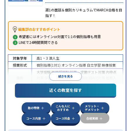
週1の面談＆個別カリキュラムでMARCH合格を目
指す！
編集部のおすすめポイント
希望者にはオンラインor対面で1:1の個別指導も用意
LINEで24時間質問できる
対象学年
高1 ~ 3
浪人生
授業形式
個別指導(1対1)
オンライン指導
自立学習
映像授業
大学受験
医学部受験
授業・定期テスト対策
内申点
続きを見る
目的
対策
学習習慣の定着
総合型選抜(旧AO)対策
推薦入
試対策
学校別特化対策
近くの教室を探す
中高一貫校生に対応
授業の振替可能
不登校生に対
特徴
応
学習にPC・タブレットを利用
オンライン対応
1
科目から受講可能
こんな人に
メリット・
塾の特徴
おすすめ
デメリット
コース内容
コース料金
合格実績