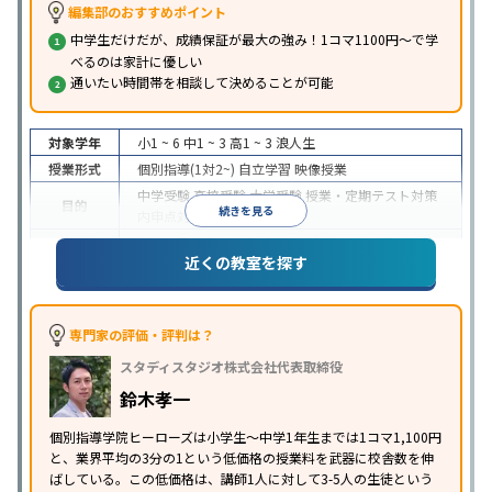
編集部のおすすめポイント
中学生だけだが、成績保証が最大の強み！1コマ1100円～で学
べるのは家計に優しい
通いたい時間帯を相談して決めることが可能
対象学年
小1 ~ 6
中1 ~ 3
高1 ~ 3
浪人生
授業形式
個別指導(1対2~)
自立学習
映像授業
中学受験
高校受験
大学受験
授業・定期テスト対策
目的
続きを見る
内申点対策
学習習慣の定着
中高一貫校生に対応
成績保証制度あり
授業の振替
特徴
近くの教室を探す
可能
1科目から受講可能
季節講習のみの受講可
※2023年3月調査。
小学校高学年の個別指導塾アンケート調査方法
を参
照
専門家の評価・評判は？
スタディスタジオ株式会社代表取締役
鈴木孝一
個別指導学院ヒーローズは小学生〜中学1年生までは1コマ1,100円
と、業界平均の3分の1という低価格の授業料を武器に校舎数を伸
ばしている。この低価格は、講師1人に対して3-5人の生徒という