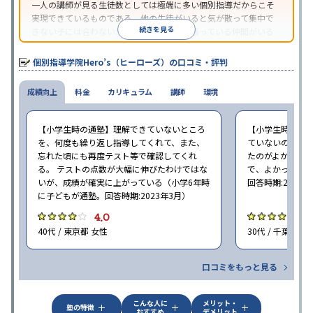
一人の講師が見る生徒数としては極端に多い個別指導だからこそ
実現できているものである。他の生徒がいると気が散って集中で
続きを見る
きない子には合わないが、周りに一緒に頑張っている仲間がいる
ほうが頑張れるタイプの子にはとてもコスパがいいと言える。
個別指導学院Hero’s（ヒーローズ）の口コミ・評判
成績向上
料金
カリキュラム
講師
環境
【小学生時の通塾】理解できていないところ
【小学生時の通
を、何度も繰り返し指導してくれて、また、
ていないので、
忘れた頃にも再度テスト等で確認してくれ
たのがよかった
る。 テストの点数が大幅に伸びたわけではな
で、よかった（小
いが、成績が確実に上がっている（小学6年時
回答時期:2023年
に子どもが通塾。回答時期:2023年3月）
4.0
4
40代 / 東京都 女性
30代 / 千葉県 女
口コミをもっと見る
こんな人に
メリット・
塾の特徴
おすすめ
デメリット