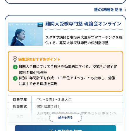
塾の詳細を見る
難関大受験専門塾 現論会オンライン
スタサプ講師と現役東大生が学習コーチングを提
供する、難関大学受験専門の個別指導塾
編集部のおすすめポイント
難関大合格に向けて全教科を効率的に学べる、授業料が完全定
額制の個別指導塾
個別に年間計画を作成、1日単位ですべきことも指示し、勉強
に集中できる環境を実現
対象学年
中1 ~ 3
高1 ~ 3
浪人生
授業形式
個別指導(1対1)
大学受験
医学部受験
授業・定期テスト対策
国公立
目的
続きを見る
大対策
英検(英語検定)対策
中高一貫校生に対応
授業の振替可能
オンライン対
特徴