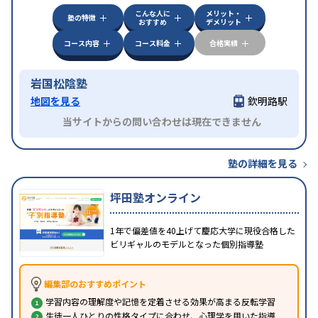
こんな人に
メリット・
塾の特徴
おすすめ
デメリット
コース内容
コース料金
合格実績
岩国松陰塾
地図を見る
欽明路駅
当サイトからの問い合わせは現在できません
塾の詳細を見る
坪田塾オンライン
1年で偏差値を40上げて慶応大学に現役合格した
ビリギャルのモデルとなった個別指導塾
編集部のおすすめポイント
学習内容の理解度や記憶を定着させる効果が高まる反転学習
生徒一人ひとりの性格タイプに合わせ、心理学を用いた指導