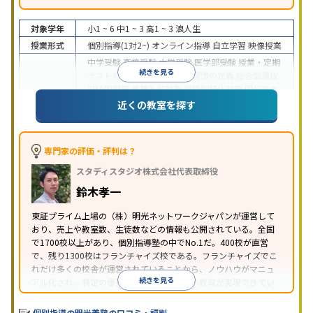
対象学年
小1 ~ 6
中1 ~ 3
高1 ~ 3
浪人生
授業形式
個別指導(1対2~)
オンライン指導
自立学習
映像授業
中学受験
高校受験
大学受験
医学部受験
授業・定期
続きを見る
テスト対策
内申点対策
学習習慣の定着
総合型選抜
(旧AO)対策
推薦入試対策
学校別特化対策
国公立大
目的
対策
私大対策
共通テスト対策
英検(英語検定)対策
近くの教室を探す
漢検(漢字検定)対策
数学特化対策
英語・英会話特化
対策
その他科目別特化対策
中高一貫校生に対応
特待生・奨学金制度あり
授業
専門家の評価・評判は？
の振替可能
不登校生に対応
学習にPC・タブレット
スタディスタジオ株式会社代表取締役
特徴
を利用
オンライン対応
1科目から受講可能
季節講
習のみの受講可
発達障害の子どもに対応
自習室あ
鈴木孝一
り
※2023年3月調査。
小学校高学年の個別指導塾アンケート調査方法
を参
東証プライム上場の（株）明光ネットワークジャパンが運営して
おり、売上や教室数、生徒数などの情報も公開されている。全国
照
で1700校以上があり、個別指導塾の中でNo.1だ。400校が直営
で、残り1300校はフランチャイズ校である。フランチャイズでこ
れだけ多くの校舎が運営されていることから、ノウハウがマニュ
続きを見る
アル化され、特定の優秀な人材に依存しない教育が実現できてい
ることが推測される。
個別指導の明光義塾の口コミ・評判