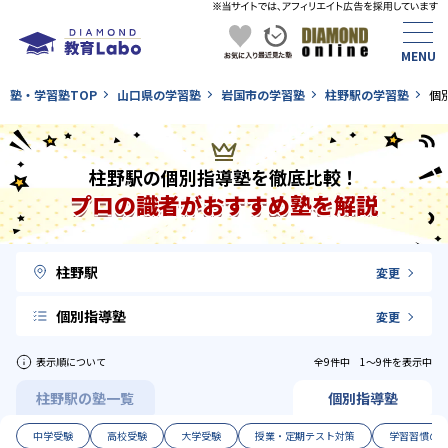
塾・学習塾TOP
山口県の学習塾
岩国市の学習塾
柱野駅の学習塾
個
柱野駅の個別指導塾を徹底比較！
プロの識者がおすすめ塾を解説
柱野駅
変更
個別指導塾
変更
表示順について
全9件中 1〜9件を表示中
柱野駅の塾一覧
個別指導塾
中学受験
高校受験
大学受験
授業・定期テスト対策
学習習慣の