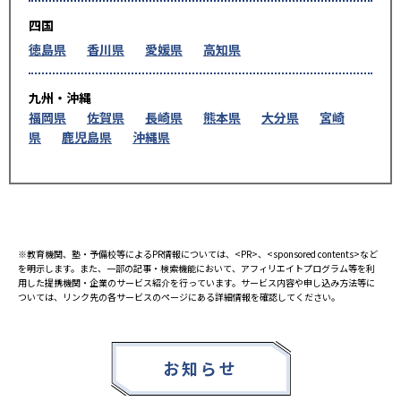
四国
徳島県
香川県
愛媛県
高知県
九州・沖縄
福岡県
佐賀県
長崎県
熊本県
大分県
宮崎
県
鹿児島県
沖縄県
※教育機関、塾・予備校等によるPR情報については、<PR>、<sponsored contents>など
を明示します。また、一部の記事・検索機能において、アフィリエイトプログラム等を利
用した提携機関・企業のサービス紹介を行っています。サービス内容や申し込み方法等に
ついては、リンク先の各サービスのページにある詳細情報を確認してください。
お知らせ