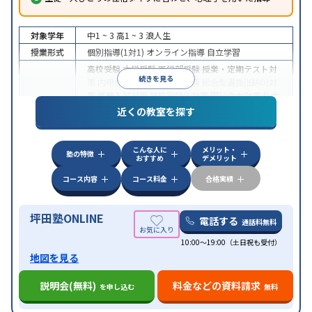
対象学年
中1 ~ 3
高1 ~ 3
浪人生
授業形式
個別指導(1対1)
オンライン指導
自立学習
高校受験
大学受験
医学部受験
授業・定期テスト対
続きを見る
策
内申点対策
学習習慣の定着
総合型選抜(旧AO)対
策
推薦入試対策
学校別特化対策
国公立大対策
私大
目的
対策
共通テスト対策
英検(英語検定)対策
漢検(漢字
近くの教室を探す
検定)対策
数学特化対策
英語・英会話特化対策
その
他科目別特化対策
こんな人に
メリット・
中高一貫校生に対応
授業の振替可能
不登校生に対
塾の特徴
おすすめ
デメリット
応
学習にPC・タブレットを利用
オンライン対応
1
特徴
科目から受講可能
季節講習のみの受講可
発達障害
コース内容
コース料金
合格実績
の子どもに対応
坪田塾ONLINE
電話する
通話料無料
10:00～19:00（土日祝も受付）
地図を見る
説明会(無料)
料金などの資料請求
を申し込む
無料