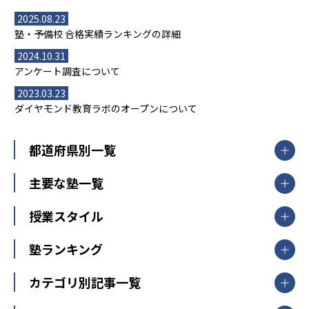
2025.08.23
塾・予備校 合格実績ランキングの詳細
2024.10.31
アンケート調査について
2023.03.23
ダイヤモンド教育ラボのオープンについて
都道府県別一覧
北海道・東北
主要な塾一覧
北海道
青森県
岩手県
宮城県
秋田県
【掲載塾一覧を見る】
授業スタイル
山形県
福島県
臨海セミナー
関東
個別指導
塾ランキング
東京個別指導学院
東京都
神奈川県
埼玉県
千葉県
茨城県
集団授業
個別指導塾TOMAS
栃木県
群馬県
中学受験ランキング
カテゴリ別記事一覧
オンライン指導
明光義塾
大学受験ランキング
北陸
映像授業
ナビ個別指導学院