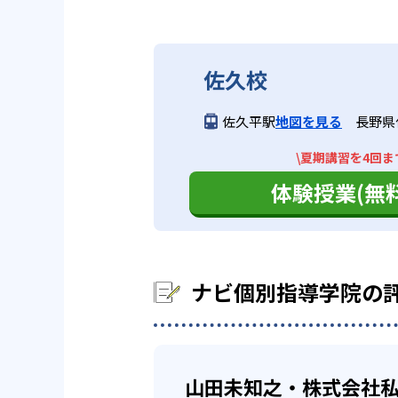
ナビ個別指導学院の合格実
繰り返し教える）
ストの成績アップについてはノウ
また、教室数が700以上あり、
るだろう。
ナビ個別指導学院は、サイトでは
自習による反復学習（間違
い。
自分のペースで
高校生
佐久校
学生は2回）は繰り返し解
中学生については、地域の中学校
子ども一人ひとりに合わせた学習
他、多数合格
佐久平駅
地図を見る
長野県
02
オリジナル
スは、映像・個別授業の両方の授
※2022年3月、当社調べ
どんなデメリットがある？
\夏期講習を4回ま
映像授業は、志望校や弱点にあわ
テキストは生徒に合わせて、オリ
ナビ個別指導学院は、小学生コー
体験授業(無料
の授業の予習・復習、一人では解
ビスタ」を使用している。教科書
のテキストによる授業ができない
で用意しており、反復学習に適し
また、科目数が比較的少なめ。小
03
成績保証制
おり、幅広い科目をすべて受けた
ナビ個別指導学院の
学校の定期テストでの成績アップ
徒が対象。
山田未知之・株式会社私