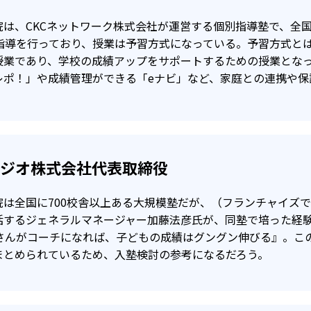
満で入会の場合、受講教科が1教科で＋20点以上
は、CKCネットワーク株式会社が運営する個別指導塾で、全国
科が80点以上
別指導を行っており、授業は予習方式になっている。予習方式と
授業であり、学校の成績アップをサポートするための授業とな
その後の1学期間（3カ月）の授業料が無料となる。※英語は
レポ！」や成績管理ができる「eナビ」など、家庭との連携や保
タジオ株式会社代表取締役
院は全国に700校舎以上ある大規模塾だが、（フランチャイズ
括するジェネラルマネージャー加藤法彦氏が、同塾で培った経
母さんがコーチになれば、子どもの成績はグングン伸びる』。こ
まとめられているため、入塾検討の参考になるだろう。