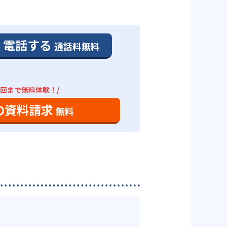
。
、利用しやすい個別指導塾といえ
、通う予定の教室に問い合わせた
学習や自習室で、最低でも3回（小
電話する
通話料無料
あるのが特徴だ。
のペースで勉強できる。高校コー
4回まで無料体験！/
対策ができる。個別授業は、学校
ては、自社で作ったテキスト「ナ
。書店で売っている書籍や、他塾
の資料請求
無料
きる。
いる。問題は基礎から応用問題ま
施）」、高校生「数英」となって
中学3年生の4月までに入会した生