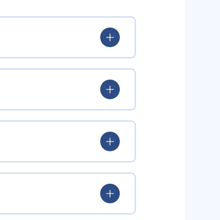
出典：ナビ個別指導学院
を引き出すという学習方針をとっ
し、問題が解けたらほめること
うに促している。
る。コーチングのテクニックによ
ルを繰り返す。
でいつでも利用が可能で、自宅で
や定期テストの対策のほか、集団
場合は、前の単元へさかのぼり、
」などを謳うなど、中学校の定期テ