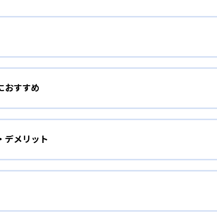
でやる気をアップ
におすすめ
もの小さな頑張りを見逃さず、ほめることで、子どものやる気
に勉強嫌いであった子どもでも、個別指導で解き方をマスター
をしたい子ども向け
アップすることで、勉強・授業にどんどん前向きに取り組むよ
・デメリット
着させたい、苦手科目をなくしたい、という子どもに向いてい
ての生徒の担任となり、計画を策定。以下のような授業サイク
取り組む姿勢づくりを手助けする。開校時間中は自習室を無料
とっても便利だ。
の授業を受ける）
手頃な授業料で個別指導を受けられること。学校の授業の補習
ばしたい子ども向け
用するといった利用法もできる。
せをして先生と内容を確認。基本を理解していないと判断した
るのが中学生の学校での成績アップだ。「＋20点の成績保証