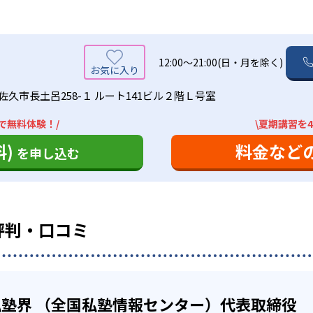
績は？
ハウを持っており、中学校ごとの細やかな対応を心がけている
駅前に教室を構えていることも多い。自習室も用意しているので
合格実績は公開していない。志望校への実績があるかどうかは
えた問題や類題は宿題でとき直し。さらに、覚えた単元は家庭
勉強した生徒向け
くことで、学力の定着を図る）
12:00～21:00(日・月を除く)
の定期テスト対策にきめ細かく対応しており、成績保証制度も
カリキュラム・勉強方法を組み立てることができるので、自分
佐久市長土呂258-１ ルート141ビル２階Ｌ号室
テキストは教科書の出版社別に作成
業を用意。
で無料体験！/
\夏期講習を
せてコンテンツを選択し、自分のペースで進めることで、受験
ジナル教材を用意。特に、小学生の算数と中学生6科目につい
スの場合、基本はオリジナルテキストによる授業が中心となる
)
料金など
を申し込む
けない問題などについて質問できるので、自分の弱点を克服で
の出版社別に作っているため、学校の定期テスト対策に向いて
場合がある。詳細は各教室に問い合わせよう。
た仕様となっている。
学生「算国英」、中学生「数英国（理社は、テスト前対策を実
度（中学生）がある
い場合には、制限がある。
評判・口コミ
を保証する制度がある。中学生が対象で、中学1年の12月から
塾界 （全国私塾情報センター）代表取締役