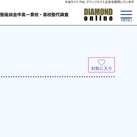
塾
座談会
中高一貫校・高校
塾代調査