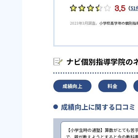
3.5
（
51
2023年3月調査。
小学校高学年の個別指
ナビ個別指導学院の
成績向上
料金
成績向上に関する口コミ
【小学生時の通塾】算数がとても苦
で、親が教えようとすると今の教科