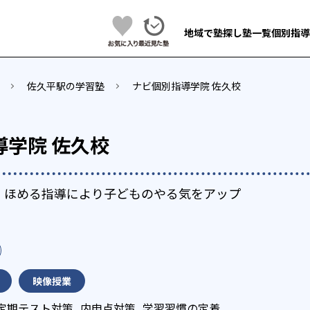
地域で塾探し
塾一覧
個別指導
佐久平駅の学習塾
ナビ個別指導学院 佐久校
導学院 佐久校
で、ほめる指導により子どものやる気をアップ
映像授業
定期テスト対策
内申点対策
学習習慣の定着