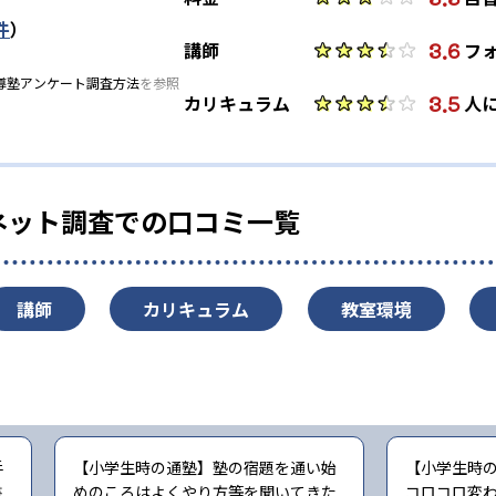
件
）
3.6
講師
フ
導塾アンケート調査方法
を参照
3.5
カリキュラム
人
ネット調査での口コミ一覧
講師
カリキュラム
教室環境
手
【小学生時の通塾】塾の宿題を通い始
【小学生時
書
めのころはよくやり方等を聞いてきた
コロコロ変