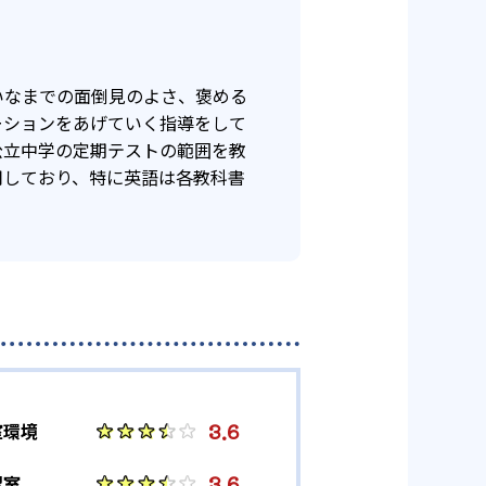
いなまでの面倒見のよさ、褒める
ーションをあげていく指導をして
公立中学の定期テストの範囲を教
用しており、特に英語は各教科書
3.6
室環境
3.6
習室