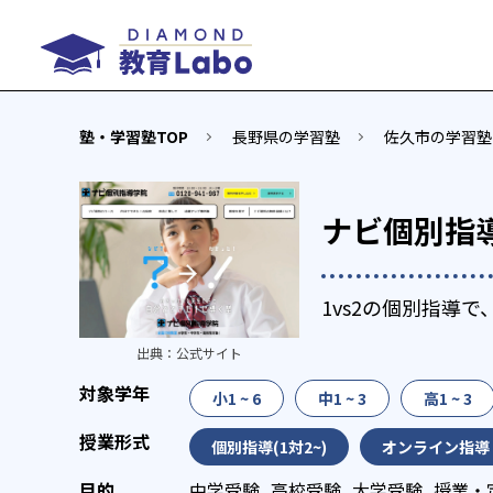
塾・学習塾TOP
長野県の学習塾
佐久市の学習塾
ナビ個別指
1vs2の個別指導
出典：
公式サイト
小1 ~ 6
中1 ~ 3
高1 ~ 3
個別指導(1対2~)
オンライン指導
中学受験
高校受験
大学受験
授業・