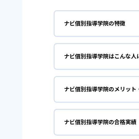
ナビ個別指導学院の特徴
01
ほめる指導
ナビ個別指導学院はこんな人
ナビ個別指導学院の講師は、子ど
ている。勉強のやり方が分からず
学習習慣の定着
小学生
で、勉強が楽しくなる。やる気が
ナビ個別指導学院のメリット
小学生については、学習習慣を定
学習計画については、教室長が全
り、やる気を引き出して、勉強に
は集中して勉強できない子どもに
どんなメリットがある？
個別授業（1vs2で、講師
ナビ個別指導学院の合格実績
ナビ個別指導学院のメリットは、
学校の成績を伸
中学生
演習（自分で問題を解く）
塾では理解度が足りない場合に利
確認・やり直し（答え合わ
ナビ個別指導学院で最も強みがあ