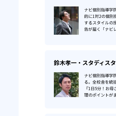
定期テストの点数が、60点未
ナビ個別指導学院
60点以上で入会の場合、その教
的に1対2の個
するスタイルの
以上を達成できなかった場合は、
告が届く「ナビ
鈴木孝一・スタディス
ナビ個別指導学
る。全校舎を統
『1日5分！お
理のポイントが