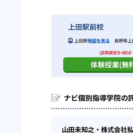
ナビ個別指導学院の合格実
繰り返し教える）
ストの成績アップについてはノウ
また、教室数が700以上あり、
るだろう。
ナビ個別指導学院は、サイトでは
自習による反復学習（間違
い。
自分のペースで
高校生
上田駅前校
学生は2回）は繰り返し解
中学生については、地域の中学校
子ども一人ひとりに合わせた学習
他、多数合格
上田駅
地図を見る
長野県上田
02
オリジナル
スは、映像・個別授業の両方の授
※2022年3月、当社調べ
どんなデメリットがある？
\夏期講習を4回ま
映像授業は、志望校や弱点にあわ
テキストは生徒に合わせて、オリ
ナビ個別指導学院は、小学生コー
体験授業(無料
の授業の予習・復習、一人では解
ビスタ」を使用している。教科書
のテキストによる授業ができない
で用意しており、反復学習に適し
また、科目数が比較的少なめ。小
03
成績保証制
おり、幅広い科目をすべて受けた
ナビ個別指導学院の
学校の定期テストでの成績アップ
徒が対象。
山田未知之・株式会社私