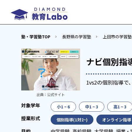
塾・学習塾TOP
長野県の学習塾
上田市の学習塾
ナビ個別指
1vs2の個別指導
出典：
公式サイト
小1 ~ 6
中1 ~ 3
高1 ~ 3
個別指導(1対2~)
オンライン指導
中学受験
高校受験
大学受験
授業・