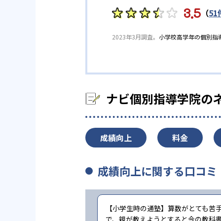
3.5
（
51
2023年3月調査。
小学校高学年の個別指
ナビ個別指導学院の
成績向上
料金
成績向上に関する口コミ
【小学生時の通塾】算数がとても苦
で、親が教えようとすると今の教科