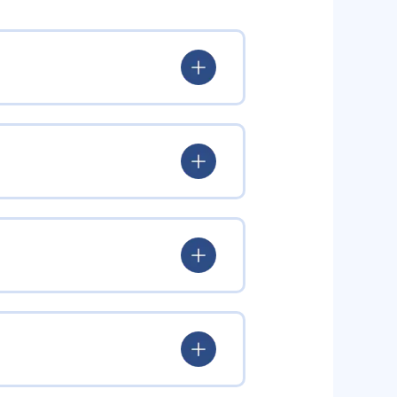
出典：ナビ個別指導学院
を引き出すという学習方針をとっ
し、問題が解けたらほめること
うに促している。
る。コーチングのテクニックによ
ルを繰り返す。
でいつでも利用が可能で、自宅で
や定期テストの対策のほか、集団
場合は、前の単元へさかのぼり、
」などを謳うなど、中学校の定期テ