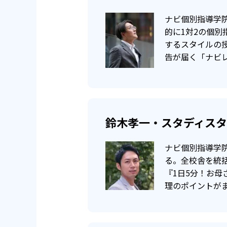
定期テストの点数が、60点未
ナビ個別指導学院
60点以上で入会の場合、その教
的に1対2の個
するスタイルの
以上を達成できなかった場合は、
告が届く「ナビ
鈴木孝一・スタディス
ナビ個別指導学
る。全校舎を統
『1日5分！お
理のポイントが