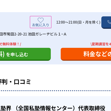
績は？
ハウを持っており、中学校ごとの細やかな対応を心がけている
駅前に教室を構えていることも多い。自習室も用意しているので
合格実績は公開していない。志望校への実績があるかどうかは
えた問題や類題は宿題でとき直し。さらに、覚えた単元は家庭
勉強した生徒向け
くことで、学力の定着を図る）
12:00～21:00(日・月を除く)
の定期テスト対策にきめ細かく対応しており、成績保証制度も
カリキュラム・勉強方法を組み立てることができるので、自分
市常田2-20-21 池田ガレーヂビル１−Ａ
テキストは教科書の出版社別に作成
業を用意。
で無料体験！/
\夏期講習を
せてコンテンツを選択し、自分のペースで進めることで、受験
ジナル教材を用意。特に、小学生の算数と中学生6科目につい
スの場合、基本はオリジナルテキストによる授業が中心となる
)
料金など
を申し込む
けない問題などについて質問できるので、自分の弱点を克服で
の出版社別に作っているため、学校の定期テスト対策に向いて
場合がある。詳細は各教室に問い合わせよう。
た仕様となっている。
学生「算国英」、中学生「数英国（理社は、テスト前対策を実
度（中学生）がある
い場合には、制限がある。
評判・口コミ
を保証する制度がある。中学生が対象で、中学1年の12月から
塾界 （全国私塾情報センター）代表取締役