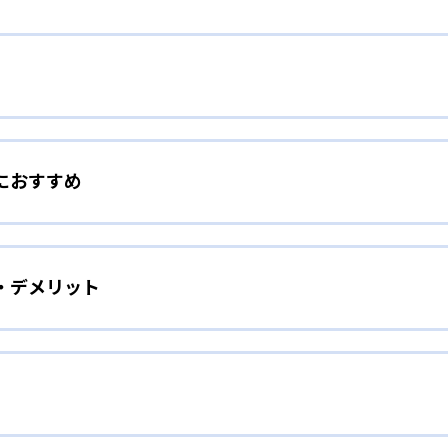
でやる気をアップ
におすすめ
もの小さな頑張りを見逃さず、ほめることで、子どものやる気
に勉強嫌いであった子どもでも、個別指導で解き方をマスター
をしたい子ども向け
アップすることで、勉強・授業にどんどん前向きに取り組むよ
・デメリット
着させたい、苦手科目をなくしたい、という子どもに向いてい
ての生徒の担任となり、計画を策定。以下のような授業サイク
取り組む姿勢づくりを手助けする。開校時間中は自習室を無料
とっても便利だ。
の授業を受ける）
手頃な授業料で個別指導を受けられること。学校の授業の補習
ばしたい子ども向け
用するといった利用法もできる。
せをして先生と内容を確認。基本を理解していないと判断した
るのが中学生の学校での成績アップだ。「＋20点の成績保証