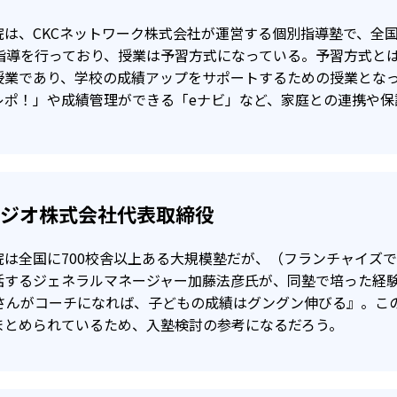
満で入会の場合、受講教科が1教科で＋20点以上
は、CKCネットワーク株式会社が運営する個別指導塾で、全国
科が80点以上
別指導を行っており、授業は予習方式になっている。予習方式と
授業であり、学校の成績アップをサポートするための授業とな
その後の1学期間（3カ月）の授業料が無料となる。※英語は
レポ！」や成績管理ができる「eナビ」など、家庭との連携や保
タジオ株式会社代表取締役
院は全国に700校舎以上ある大規模塾だが、（フランチャイズ
括するジェネラルマネージャー加藤法彦氏が、同塾で培った経
母さんがコーチになれば、子どもの成績はグングン伸びる』。こ
まとめられているため、入塾検討の参考になるだろう。