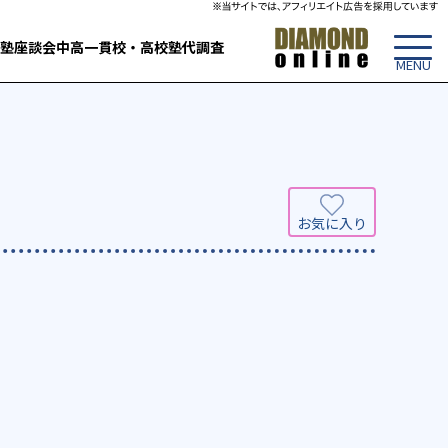
塾
座談会
中高一貫校・高校
塾代調査