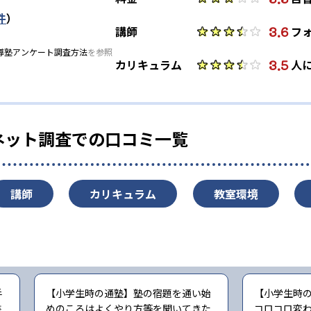
件
）
3.6
講師
フ
導塾アンケート調査方法
を参照
3.5
カリキュラム
人
ネット調査での口コミ一覧
講師
カリキュラム
教室環境
手
【小学生時の通塾】塾の宿題を通い始
【小学生時
書
めのころはよくやり方等を聞いてきた
コロコロ変