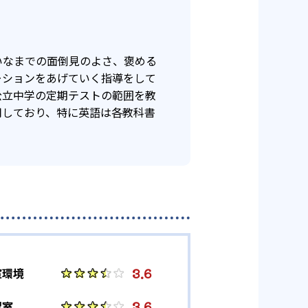
いなまでの面倒見のよさ、褒める
ーションをあげていく指導をして
公立中学の定期テストの範囲を教
用しており、特に英語は各教科書
3.6
室環境
3.6
習室