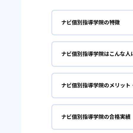
ナビ個別指導学院の特徴
01
ほめる指導
ナビ個別指導学院はこんな人
ナビ個別指導学院の講師は、子ど
ている。勉強のやり方が分からず
学習習慣の定着
小学生
で、勉強が楽しくなる。やる気が
ナビ個別指導学院のメリット
小学生については、学習習慣を定
学習計画については、教室長が全
り、やる気を引き出して、勉強に
は集中して勉強できない子どもに
どんなメリットがある？
個別授業（1vs2で、講師
ナビ個別指導学院の合格実績
ナビ個別指導学院のメリットは、
学校の成績を伸
中学生
演習（自分で問題を解く）
塾では理解度が足りない場合に利
確認・やり直し（答え合わ
ナビ個別指導学院で最も強みがあ