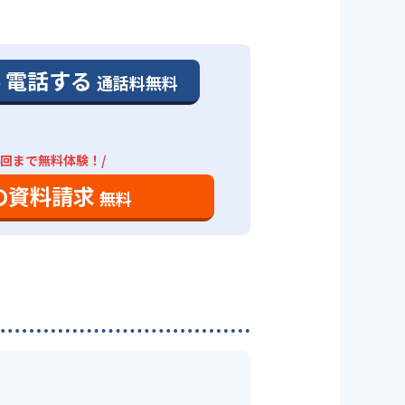
。
、利用しやすい個別指導塾といえ
、通う予定の教室に問い合わせた
学習や自習室で、最低でも3回（小
電話する
通話料無料
あるのが特徴だ。
のペースで勉強できる。高校コー
4回まで無料体験！/
対策ができる。個別授業は、学校
ては、自社で作ったテキスト「ナ
。書店で売っている書籍や、他塾
の資料請求
無料
きる。
いる。問題は基礎から応用問題ま
施）」、高校生「数英」となって
中学3年生の4月までに入会した生