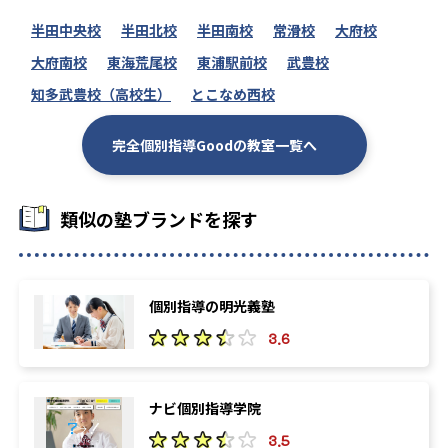
半田中央校
半田北校
半田南校
常滑校
大府校
大府南校
東海荒尾校
東浦駅前校
武豊校
知多武豊校（高校生）
とこなめ西校
完全個別指導Goodの教室一覧へ
類似の塾ブランドを探す
個別指導の明光義塾
3.6
ナビ個別指導学院
3.5