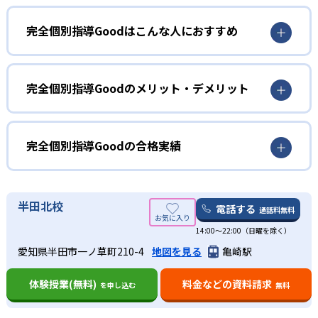
完全個別指導Goodはこんな人におすすめ
小学生
苦手を克服したい人におすすめ
完全個別指導Goodのメリット・デメリット
完全個別指導Goodでは、全科目の個別指導が受講できる。
どんなメリットがある？
苦手な科目がある場合、集中的に対策を講じることが可能
だ。また、入塾前の学力診断テストの結果をもとに面談を
完全個別指導Goodのメリットは、小学2年生〜高校3年生ま
完全個別指導Goodの合格実績
行い、「どの科目が苦手なのか」「なぜこの科目が苦手な
での全学年・全科目の指導に対応していること。入塾前の
のか」について洗い出しをした上でカリキュラムを決定す
学力診断テストの結果をもとに面談を行い、校舎長が一人
完全個別指導Goodの合格実績は？
るので、「苦手な科目はよくわからないが、漠然と勉強が
ひとりの成績向上を目的としたカリキュラムを作成するの
完全個別指導Goodは合格実績を公式サイトで公開し、合格
半田北校
苦痛」と感じている小学生におすすめできる。
で、子どもが苦手な科目に注力しやすい。
電話する
通話料無料
者を輩出した学校を多数記載している。合格実績は以下の
中学生・高校生
また、知多地域に根ざした地元密着型の塾であることを活
14:00〜22:00（日曜を除く）
通りである。
かし、地域の各中学・高校の定期テストを研究している。
出典：完全個別指導Good
部活や習い事が忙しい人におすすめ
愛知県半田市一ノ草町210-4
地図を見る
亀崎駅
高校の合格実績
勉強方法のチェックやノートの取り方まで指導すること
01
完全個別指導Goodでは、授業の曜日と時間を子どもの都合
で、定期テスト・内申点対策までを担ってくれるのは大き
体験授業(無料)
料金などの資料請求
を申し込む
無料
-
-
に合わせて選択可能である。部活や習い事で忙しくて毎日
なメリットだろう。
桜台高校
半田東高校
校舎長による学習診断とカリキュラム設定
の勉強時間の確保が難しくても、無理せず継続できるのは
どんなデメリットがある？