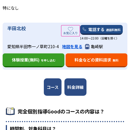
メリットの一つだろう。また、テスト前は授業回数を増や
-
-
大府東高校
東海南高校
完全個別指導Goodでは、入塾前の学力診断テストを実施し
特になし
せるため、定期テスト前の苦手科目対策にも適している。
完全個別指導Goodのデメリットは、1:2の個別指導塾であ
ている。その結果をもとに、校舎長・子ども・保護者の三
るため、周りのライバルと競争するほうがやる気が出るタ
者で面談を行い、「どの教科が苦手なのか」「なぜその教
-
-
自習室も整備されているので、子どもが自ら目的意識を持
阿久比高校
山田高校
イプの子どもにとっては、勉強へのモチベーションを保ち
科が苦手なのか」といった原因を洗い出していく。自覚し
って勉強できる環境が整っているだろう。
半田北校
にくい可能性があること。また、知多地域を中心とした展
電話する
ていた苦手部分のみならず、無自覚な苦手部分を発見して
通話料無料
-
-
名城大学附属高校
知多翔洋高校
中学生・高校生
開であるため、お住まいの地域に校舎があるかを事前に確
もらえる可能性がある。
14:00〜22:00（日曜を除く）
認しておく必要がある。
定期テストの成績を上げたい人におすすめ
-
-
この面談結果をもとにして、校舎長が成績を伸ばすための
木曽川高校
大府高校
愛知県半田市一ノ草町210-4
地図を見る
亀崎駅
オリジナルカリキュラムを作成する。カリキュラム実施中
知多地域に計11校舎を展開する完全個別指導Goodでは、地
も、校舎長と教科指導講師がともに生徒の授業理解度を見
-
-
刈谷高校
横須賀高校
域密着型の塾の強みを活かし、地域の各中学・高校の定期
体験授業(無料)
料金などの資料請求
を申し込む
無料
守りながら、適切にアドバイスする。
テストを研究している。勉強方法のチェックやノートの取
り方まで指導してくれるので、定期テストの成績向上や、
-
-
大谷高校
名古屋南高校
02
内申点アップを目指す人にもおすすめできる。
小学2年生〜高校3年生までの、幅広い年代の全
-
コース
料金詳細
愛知工業大学名電高等学校
科目に対応
完全個別指導Goodでは、小学2年生〜高校3年生までの子ど
大学の合格実績
もが通うことができる。授業の曜日と時間は自分で設定す
完全個別指導Goodのコースの内容は？
ることができるので、どのステージの子どもでも、状況に
応じてスケジュールを調整しやすいと言える。
-
-
国士舘大学
名古屋工業大学
時間割、対象科目は？