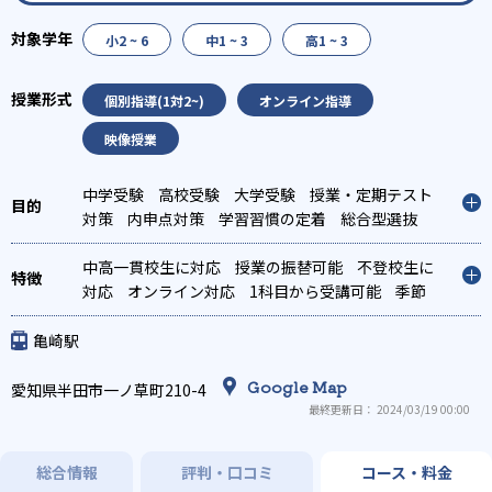
小2 ~ 6
中1 ~ 3
高1 ~ 3
個別指導(1対2~)
オンライン指導
映像授業
中学受験
高校受験
大学受験
授業・定期テスト
対策
内申点対策
学習習慣の定着
総合型選抜
(旧AO)対策
推薦入試対策
学校別特化対策
中高一貫校生に対応
授業の振替可能
不登校生に
対応
オンライン対応
1科目から受講可能
季節
講習のみの受講可
亀崎駅
Google Map
愛知県半田市一ノ草町210-4
最終更新日： 2024/03/19 00:00
総合情報
評判・口コミ
コース・料金