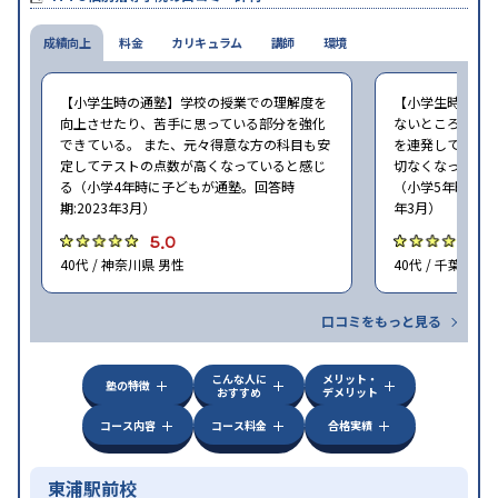
心の成長を求める家庭にオススメだ。
成績向上
料金
カリキュラム
講師
環境
【小学生時の通塾】学校の授業での理解度を
【小学生時の通
向上させたり、苦手に思っている部分を強化
ないところがあ
できている。 また、元々得意な方の科目も安
を連発していた
定してテストの点数が高くなっていると感じ
切なくなった。 
る（小学4年時に子どもが通塾。回答時
（小学5年時に子
期:2023年3月）
年3月）
5.0
4
40代 / 神奈川県 男性
40代 / 千葉県 女
口コミをもっと見る
こんな人に
メリット・
塾の特徴
おすすめ
デメリット
コース内容
コース料金
合格実績
東浦駅前校