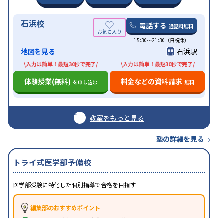
石浜校
電話する
通話料無料
15:30〜21:30（日祝休）
地図を見る
石浜駅
\入力は簡単！最短30秒で完了/
\入力は簡単！最短30秒で完了/
体験授業(無料)
料金などの資料請求
を申し込む
無料
教室をもっと見る
塾の詳細を見る
トライ式医学部予備校
医学部受験に特化した個別指導で合格を目指す
編集部のおすすめポイント