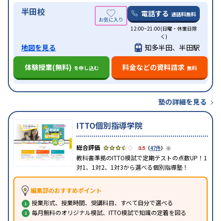
半田校
電話する
通話料無料
12:00~21:00(日曜・休業日除
く)
地図を見る
知多半田、半田駅
体験授業(無料)
料金などの資料請求
を申し込む
無料
塾の詳細を見る
ITTO個別指導学院
※
3.5
（
47件
）
教科書準拠のITTO模試で定期テストの点数UP！1
対1、1対2、1対3から選べる個別指導塾！
編集部のおすすめポイント
授業形式、授業時間、受講科目、すべて自分で選べる
毎月無料のオリジナル模試、ITTO模試で知識の定着を図る