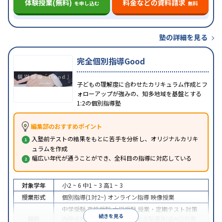
体験授業(無料)
料金などの資料請求
を申し込む
無料
塾の詳細を見る
完全個別指導Good
子どもの理解度に合わせたカリキュラム作成とフ
ォローアップが強みの、知多地域を基盤とする
1:2の個別指導塾
編集部のおすすめポイント
入塾前テストの結果をもとに苦手を分析し、オリジナルカリキ
ュラムを作成
幅広い年代が通うことができ、全科目の指導に対応している
対象学年
小2 ~ 6
中1 ~ 3
高1 ~ 3
授業形式
個別指導(1対2~)
オンライン指導
映像授業
中学受験
高校受験
大学受験
授業・定期テスト対策
続きを見る
目的
内申点対策
学習習慣の定着
総合型選抜(旧AO)対策