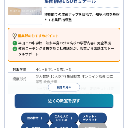
集団指導EISUゼミナール
短期間での成績アップを目指す、知多地域を基盤
とする集団指導塾
編集部のおすすめポイント
半田市の中学校・知多半島の公立高校の学習内容に完全準拠
教育コーチング資格を持つ社員講師が、授業から面談までトー
タルサポート
対象学年
小1 ~ 6
中1 ~ 3
高1 ~ 3
少人数制(10人以下)
集団授業
オンライン指導
自立
授業形式
学習
映像授業
続きを見る
中学受験
高校受験
大学受験
授業・定期テスト対策
内申点対策
学習習慣の定着
総合型選抜(旧AO)対策
目的
推薦入試対策
学校別特化対策
国公立大対策
私大対
近くの教室を探す
策
共通テスト対策
英検(英語検定)対策
漢検(漢字検
定)対策
数学特化対策
英語・英会話特化対策
こんな人に
メリット・
中高一貫校生に対応
授業の振替可能
不登校生に対
塾の特徴
おすすめ
デメリット
特徴
応
学習にPC・タブレットを利用
オンライン対応
季
節講習のみの受講可
自習室あり