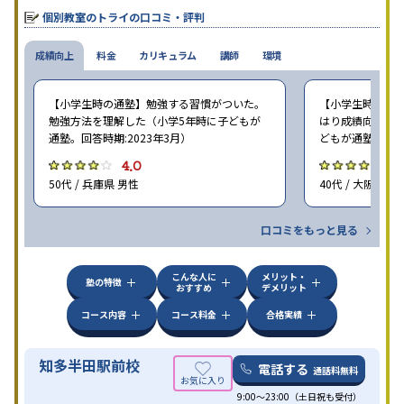
個別教室のトライの口コミ・評判
成績向上
料金
カリキュラム
講師
環境
【小学生時の通塾】勉強する習慣がついた。
【小学生時の通塾
勉強方法を理解した（小学5年時に子どもが
はり成績向上には
通塾。回答時期:2023年3月）
どもが通塾。回答時
4.0
4
50代 / 兵庫県 男性
40代 / 大阪府 女
口コミをもっと見る
こんな人に
メリット・
塾の特徴
おすすめ
デメリット
コース内容
コース料金
合格実績
知多半田駅前校
電話する
通話料無料
9:00～23:00（土日祝も受付）