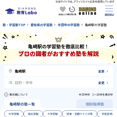
塾・学習塾TOP
愛知県の学習塾
半田市の学習塾
亀崎駅の学習塾
亀崎駅の学習塾を徹底比較！
プロの識者がおすすめ塾を解説
亀崎駅
変更
目的・学年
変更
表示順について
全29件中 1〜20件を表示中
亀崎駅の塾一覧
個別指導塾
中学受験
高校受験
大学受験
授業・定期テスト対策
学習習慣の