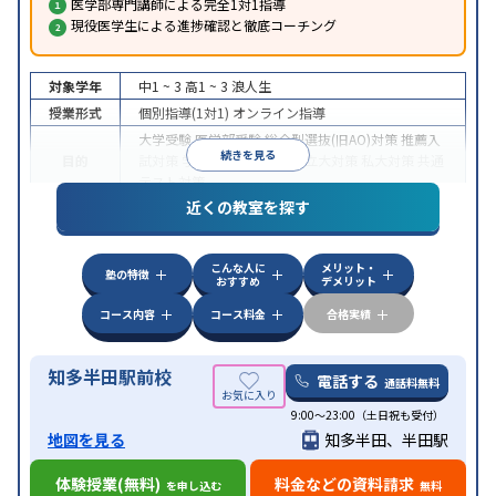
医学部専門講師による完全1対1指導
現役医学生による進捗確認と徹底コーチング
対象学年
中1 ~ 3
高1 ~ 3
浪人生
授業形式
個別指導(1対1)
オンライン指導
大学受験
医学部受験
総合型選抜(旧AO)対策
推薦入
続きを見る
目的
試対策
学校別特化対策
国公立大対策
私大対策
共通
テスト対策
近くの教室を探す
中高一貫校生に対応
授業の振替可能
不登校生に対
特徴
応
オンライン対応
1科目から受講可能
季節講習の
みの受講可
自習室あり
こんな人に
メリット・
塾の特徴
おすすめ
デメリット
コース内容
コース料金
合格実績
知多半田駅前校
電話する
通話料無料
9:00～23:00（土日祝も受付）
地図を見る
知多半田、半田駅
体験授業(無料)
料金などの資料請求
を申し込む
無料