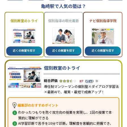
亀崎駅で人気の塾は？
個別教室のトライ
個別指導の明光義塾
ナビ個別指導学院
近くの教室を探す
近くの教室を探す
近くの教室を探す
個別教室のトライ
※
3.7
（
54件
）
専任制マンツーマンの個別塾×ダイアログ学習法
×最新AIで、確実・最短で成績アップ！
編集部のおすすめポイント
わかったつもりを防ぐ双方向の授業を実現し、1回の授業で本
質的に理解ができる
AI学習診断で苦手を10分で診断。理解度を客観的に把握でき、