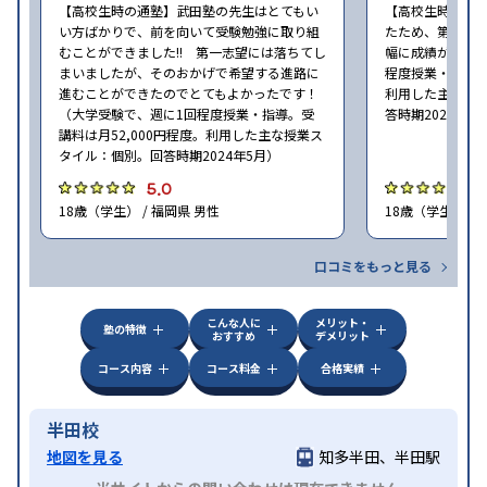
【高校生時の通塾】武田塾の先生はとてもい
【高校生時の通
い方ばかりで、前を向いて受験勉強に取り組
たため、第一志
むことができました!! 第一志望には落ちてし
幅に成績が向上し
まいましたが、そのおかげで希望する進路に
程度授業・指導。
進むことができたのでとてもよかったです！
利用した主な授
（大学受験で、週に1回程度授業・指導。受
答時期2024年5
講料は月52,000円程度。利用した主な授業ス
タイル：個別。回答時期2024年5月）
5.0
4
18歳（学生） / 福岡県 男性
18歳（学生） / 
口コミをもっと見る
こんな人に
メリット・
塾の特徴
おすすめ
デメリット
コース内容
コース料金
合格実績
半田校
地図を見る
知多半田、半田駅