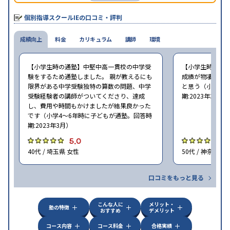
な個別指導塾です。
個別指導スクールIEの口コミ・評判
成績向上
料金
カリキュラム
講師
環境
【小学生時の通塾】中堅中高一貫校の中学受
【小学生時の通
験をするため通塾しました。 親が教えるにも
成績が物凄く悪
限界がある中学受験独特の算数の問題、中学
と思う（小学6年
受験経験者の講師がついてくださり、達成
期:2023年3月）
し、費用や時間もかけましたが結果良かった
です（小学4〜6年時に子どもが通塾。回答時
期:2023年3月）
5.0
4
40代 / 埼玉県 女性
50代 / 神奈川県
口コミをもっと見る
こんな人に
メリット・
塾の特徴
おすすめ
デメリット
コース内容
コース料金
合格実績