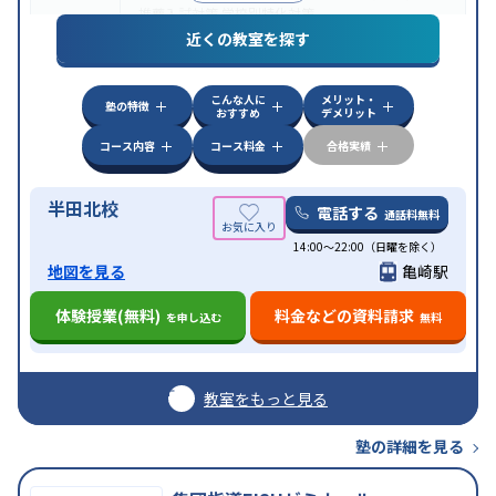
推薦入試対策
学校別特化対策
近くの教室を探す
中高一貫校生に対応
授業の振替可能
不登校生に対
特徴
応
オンライン対応
1科目から受講可能
季節講習の
みの受講可
こんな人に
メリット・
塾の特徴
おすすめ
デメリット
コース内容
コース料金
合格実績
半田北校
電話する
通話料無料
14:00〜22:00（日曜を除く）
地図を見る
亀崎駅
体験授業(無料)
料金などの資料請求
を申し込む
無料
教室をもっと見る
塾の詳細を見る