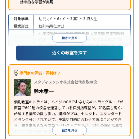
効率的な学習が実現
対象学年
幼児
小1 ~ 6
中1 ~ 3
高1 ~ 3
浪人生
授業形式
個別指導(1対1)
小学校受験
中学受験
高校受験
大学受験
医学部受験
続きを見る
授業・定期テスト対策
内申点対策
学習習慣の定着
総合型選抜(旧AO)対策
推薦入試対策
学校別特化対
目的
策
国公立大対策
私大対策
共通テスト対策
英検(英
近くの教室を探す
語検定)対策
漢検(漢字検定)対策
数学特化対策
英
語・英会話特化対策
その他科目別特化対策
中高一貫校生に対応
授業の振替可能
不登校生に対
専門家の評価・評判は？
応
学習にPC・タブレットを利用
オンライン対応
1
特徴
スタディスタジオ株式会社代表取締役
科目から受講可能
季節講習のみの受講可
発達障害
の子どもに対応
自習室あり
鈴木孝一
※2023年3月調査。
小学校高学年の個別指導塾アンケート調査方法
を参
個別教室のトライは、ハイジのCMでおなじみのトライグループが
照
直営で600超の校舎を運営している個別指導塾だ。知名度も高く、
所属する講師の数も多い。講師がプロ、セレクト、スタンダード
とランク分けされていて、予算や目的に合わせて選ぶことができ
る。質を求めるならプロかセレクトになるが、1対1の個別指導な
続きを見る
のでそれなりの料金になる。