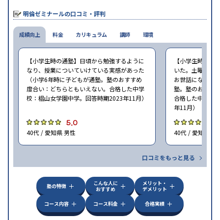
明倫ゼミナールの口コミ・評判
成績向上
料金
カリキュラム
講師
環境
【小学生時の通塾】日頃から勉強するように
【小学生時の通
なり、授業についていけている実感があった
いた。土曜ゼミ
（小学6年時に子どもが通塾。塾のおすすめ
お世話になった（
度合い：どちらともいえない。合格した中学
塾。塾のおすす
校：椙山女学園中学。回答時期2023年11月）
合格した中学校：
年11月）
5.0
5
40代 / 愛知県 男性
40代 / 愛知県 女
口コミをもっと見る
こんな人に
メリット・
塾の特徴
おすすめ
デメリット
コース内容
コース料金
合格実績