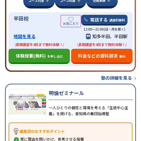
コース内容
コース料金
合格実績
半田校
電話する
通話料無料
12:00～21:00(日・月を除く)
地図を見る
知多半田、半田駅
\夏期講習を4回まで無料体験！/
\夏期講習を4回まで無料体験！/
体験授業(無料)
料金などの資料請求
を申し込む
無料
塾の詳細を見る
明倫ゼミナール
一人ひとりの個性と環境を考える「生徒中心主
義」を掲げる、愛知県の集団指導塾
編集部のおすすめポイント
常に理由を問いかけ、思考させる授業