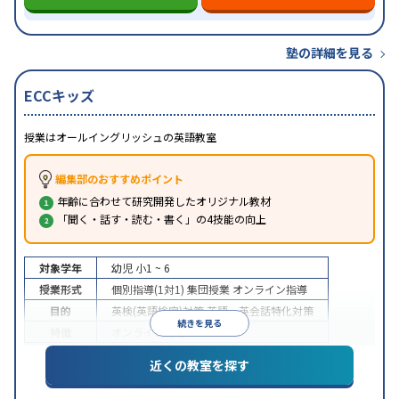
塾の詳細を見る
ECCキッズ
授業はオールイングリッシュの英語教室
編集部のおすすめポイント
年齢に合わせて研究開発したオリジナル教材
「聞く・話す・読む・書く」の4技能の向上
対象学年
幼児
小1 ~ 6
授業形式
個別指導(1対1)
集団授業
オンライン指導
目的
英検(英語検定)対策
英語・英会話特化対策
続きを見る
特徴
オンライン対応
近くの教室を探す