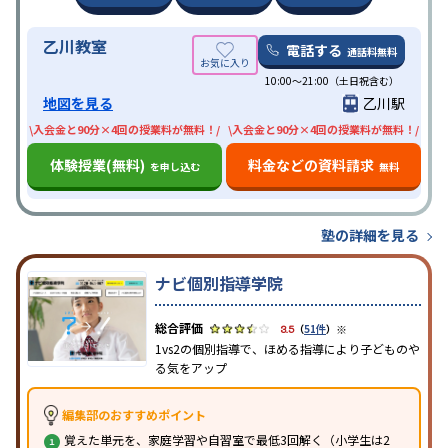
乙川教室
電話する
通話料無料
10:00〜21:00（土日祝含む）
地図を見る
乙川駅
\入会金と90分×4回の授業料が無料！/
\入会金と90分×4回の授業料が無料！/
体験授業(無料)
料金などの資料請求
を申し込む
無料
塾の詳細を見る
ナビ個別指導学院
※
3.5
（
51件
）
1vs2の個別指導で、ほめる指導により子どものや
る気をアップ
編集部のおすすめポイント
覚えた単元を、家庭学習や自習室で最低3回解く（小学生は2