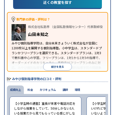
近くの教室を探す
1科目から受講可能
季節講習のみの受講可
自習室あ
特徴
り
※2023年3月調査。
小学校高学年の個別指導塾アンケート調査方法
を参
照
専門家の評価・評判は？
株式会社私塾界 （全国私塾情報センター）代表取締役
山田未知之
みやび個別指導学院は、自分未来きょういく株式会社が全国に
1200校以上を展開する個別指導塾。小中学生は、スタンダードプ
ランかフリープランを選択できる。スタンダードプランは、1対3
で教科書中心の学習。フリープランは、1対1から1対3の指導で、
オーダーメイドのカリキュラム。高校生はフリープランのみに対
続きを見る
応。みやび個別指導学院では、系列のITTO個別指導学院の問題集
の購入や模試を受験できる。
みやび個別指導学院の口コミ・評判
成績向上
料金
カリキュラム
講師
環境
【小学生時の通塾】室長が来客や電話対応を
【小学生時の通
しながら授業をしていて、50分しかない3人
いけれど学校の
いる授業だから見てもらっている感じがしな
いないような部