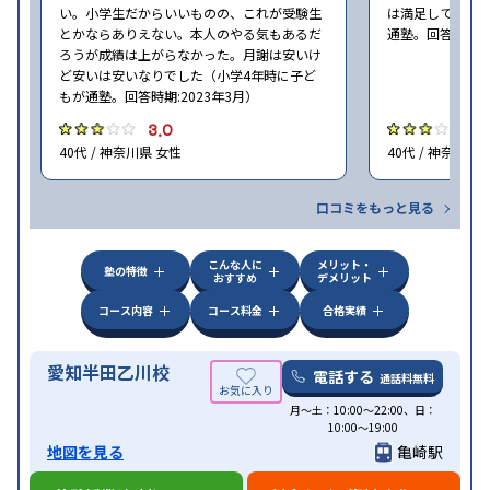
い。小学生だからいいものの、これが受験生
は満足しています
とかならありえない。本人のやる気もあるだ
通塾。回答時期:2
ろうが成績は上がらなかった。月謝は安いけ
ど安いは安いなりでした（小学4年時に子ど
もが通塾。回答時期:2023年3月）
3.0
3
40代 / 神奈川県 女性
40代 / 神奈川県
口コミをもっと見る
こんな人に
メリット・
塾の特徴
おすすめ
デメリット
コース内容
コース料金
合格実績
愛知半田乙川校
電話する
通話料無料
月〜土：10:00〜22:00、日：
10:00〜19:00
地図を見る
亀崎駅