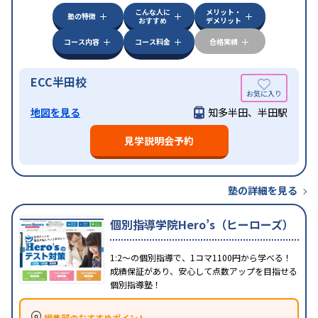
こんな人に
メリット・
塾の特徴
おすすめ
デメリット
コース内容
コース料金
合格実績
ECC半田校
地図を見る
知多半田、半田駅
見学説明会予約
塾の詳細を見る
個別指導学院Hero’s（ヒーローズ）
1:2～の個別指導で、1コマ1100円から学べる！
成績保証があり、安心して点数アップを目指せる
個別指導塾！
編集部のおすすめポイント