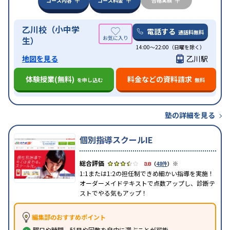
コース内容
コース料金
合格実績
乙川校（小中学
電話する
通話料無料
生）
14:00〜22:00（日曜を除く）
地図を見る
乙川駅
体験授業(無料)
料金などの資料請求
を申し込む
無料
塾の詳細を見る
個別指導スクールIE
※
3.8
（
48件
）
1:1または1:2の担任制できめ細かい指導を実施！
オーダーメイドテキストで点数アップし、診断テ
ストでやる気もアップ！
編集部のおすすめポイント
曜日や時間、科目や回数を自由に選ぶことが可能