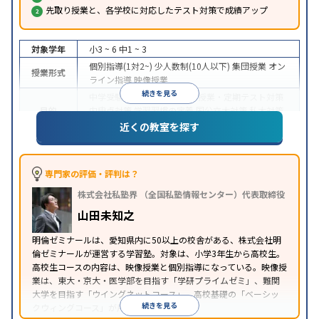
先取り授業と、各学校に対応したテスト対策で成績アップ
対象学年
小3 ~ 6
中1 ~ 3
個別指導(1対2~)
少人数制(10人以下)
集団授業
オン
授業形式
ライン指導
映像授業
続きを見る
中学受験
高校受験
大学受験
授業・定期テスト対策
目的
内申点対策
学習習慣の定着
国公立大対策
私大対策
共通テスト対策
英語・英会話特化対策
近くの教室を探す
中高一貫校生に対応
特待生・奨学金制度あり
授業
特徴
の振替可能
学習にPC・タブレットを利用
オンライ
ン対応
季節講習のみの受講可
自習室あり
専門家の評価・評判は？
※2023年10月調査。
小学校高学年の集団塾アンケート調査方法
を参照
株式会社私塾界 （全国私塾情報センター）代表取締役
山田未知之
明倫ゼミナールは、愛知県内に50以上の校舎がある、株式会社明
倫ゼミナールが運営する学習塾。対象は、小学3年生から高校生。
高校生コースの内容は、映像授業と個別指導になっている。映像授
業は、東大・京大・医学部を目指す「学研プライムゼミ」、難関
大学を目指す「ウイングネットコース」、高校基礎の「ベーシッ
続きを見る
クウィングコース」が用意されている。