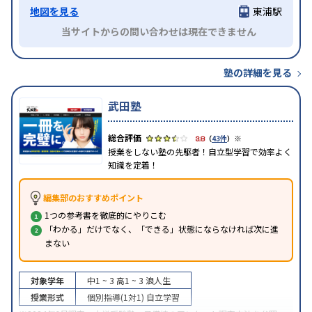
地図を見る
東浦駅
当サイトからの問い合わせは現在できません
塾の詳細を見る
武田塾
※
3.8
（
43件
）
授業をしない塾の先駆者！自立型学習で効率よく
知識を定着！
編集部のおすすめポイント
1つの参考書を徹底的にやりこむ
「わかる」だけでなく、「できる」状態にならなければ次に進
まない
対象学年
中1 ~ 3
高1 ~ 3
浪人生
授業形式
個別指導(1対1)
自立学習