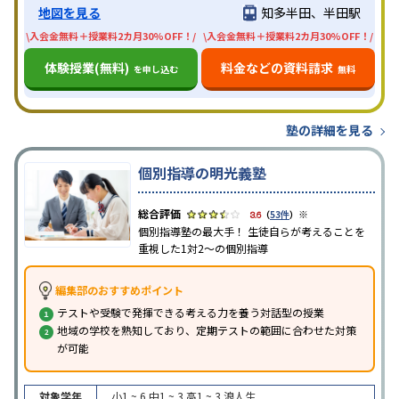
地図を見る
知多半田、半田駅
\入会金無料＋授業料2カ月30%OFF！/
\入会金無料＋授業料2カ月30%OFF！/
体験授業(無料)
料金などの資料請求
を申し込む
無料
塾の詳細を見る
個別指導の明光義塾
※
3.6
（
53件
）
個別指導塾の最大手！ 生徒自らが考えることを
重視した1対2〜の個別指導
編集部のおすすめポイント
テストや受験で発揮できる考える力を養う対話型の授業
地域の学校を熟知しており、定期テストの範囲に合わせた対策
が可能
対象学年
小1 ~ 6
中1 ~ 3
高1 ~ 3
浪人生