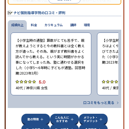
オリジナルテキストを使用しており、特に英語は各教科書に合わ
せたテキストを使った「先取り学習」で理解度を深められます。
ナビ個別指導学院の口コミ・評判
成績向上
料金
カリキュラム
講師
環境
【小学生時の通塾】算数がとても苦手で、親
【小学生時の通
が教えようとすると今の教科書とは全く教え
ろはよくやり方
方が違った。その為、親がまず教科書をよく
びてきたようで
読んでから教える。という実に時間がかかる
た（小学3〜6年
事になってしまった為、塾に通わせる選択を
期:2023年3月）
した（小学5〜6年時に子どもが通塾。回答時
期:2023年3月）
5.0
4
40代 / 神奈川県 女性
40代 / 東京都 女
口コミをもっと見る
こんな人に
メリット・
塾の特徴
おすすめ
デメリット