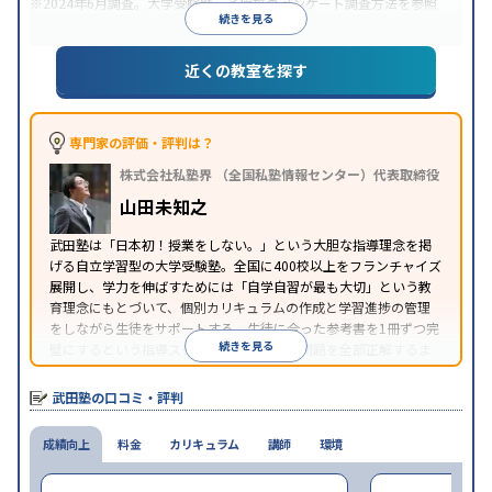
※2024年6月調査。
大学受験塾・予備校のアンケート調査方法
を参照
続きを見る
近くの教室を探す
専門家の評価・評判は？
株式会社私塾界 （全国私塾情報センター）代表取締役
山田未知之
武田塾は「日本初！授業をしない。」という大胆な指導理念を掲
げる自立学習型の大学受験塾。全国に400校以上をフランチャイズ
展開し、学力を伸ばすためには「自学自習が最も大切」という教
育理念にもとづいて、個別カリキュラムの作成と学習進捗の管理
をしながら生徒をサポートする。生徒に合った参考書を1冊ずつ完
続きを見る
璧にするという指導スタイルで、参考書の問題を全部正解するま
で繰り返し問題を解くことで偏差値をあげるという手法を取って
いる。
武田塾の口コミ・評判
成績向上
料金
カリキュラム
講師
環境