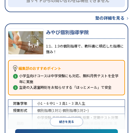
当サイトからの問い合わせは現在できません
塾の詳細を見る
みやび個別指導学院
1:1、1:3の個別指導で、教科書に順応した指導に
強み！
編集部のおすすめポイント
小学生向けコースは中学受験にも対応、無料月例テストを全学
年に実施
生徒の入退室時刻をお知らせする「ほっとメール」で安全
対象学年
小1 ~ 6
中1 ~ 3
高1 ~ 3
浪人生
授業形式
個別指導(1対1)
個別指導(1対2~)
中学受験
高校受験
大学受験
授業・定期テスト対策
続きを見る
目的
内申点対策
学習習慣の定着
英検(英語検定)対策
漢
検(漢字検定)対策
英語・英会話特化対策