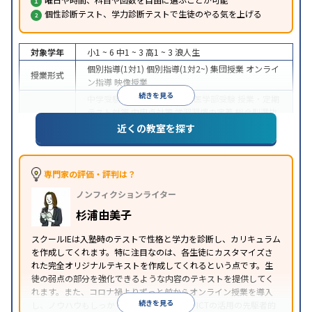
個性診断テスト、学力診断テストで生徒のやる気を上げる
対象学年
小1 ~ 6
中1 ~ 3
高1 ~ 3
浪人生
個別指導(1対1)
個別指導(1対2~)
集団授業
オンライ
授業形式
ン指導
映像授業
続きを見る
中学受験
高校受験
大学受験
医学部受験
授業・定期
テスト対策
内申点対策
学習習慣の定着
総合型選抜
(旧AO)対策
推薦入試対策
学校別特化対策
国公立大
近くの教室を探す
目的
対策
私大対策
共通テスト対策
英検(英語検定)対策
漢検(漢字検定)対策
数学特化対策
その他科目別特化
対策
専門家の評価・評判は？
中高一貫校生に対応
オンライン対応
1科目から受講
特徴
ノンフィクションライター
可能
季節講習のみの受講可
自習室あり
※2023年3月調査。
小学校高学年の個別指導塾アンケート調査方法
を参
杉浦由美子
照
スクールIEは入塾時のテストで性格と学力を診断し、カリキュラム
を作成してくれます。特に注目なのは、各生徒にカスタマイズさ
れた完全オリジナルテキストを作成してくれるという点です。生
徒の弱点の部分を強化できるような内容のテキストを提供してく
れます。また、コロナ禍よりずっと前からオンライン授業を導入
続きを見る
し、ノウハウもしっかりとしています。AIやICTの活用の先駆者的