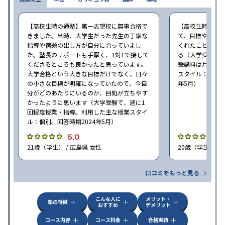
【高校生時の通塾】第一志望校に無事合格で
【高校生時の通
きました。当時、大学生だった先生の丁寧な
て、目標や勉強
指導や宿題の出し方が自分に合っていまし
くれたことが、
た。塾長のサポートも手厚く、1対1で接して
る（大学受験で、
くださるところも良かったと思っています。
受講料は月35,
大学合格という大きな目標だけでなく、日々
スタイル：個別、
の小さな目標が明確になっていたので、今自
年5月）
分がどのあたりにいるのか、目処が立ちやす
かったように思います（大学受験で、週に1
回程度授業・指導。利用した主な授業スタイ
ル：個別。回答時期2024年5月）
5.0
4
21歳（学生） / 広島県 女性
20歳（学生） / 
口コミをもっと見る
こんな人に
メリット・
塾の特徴
おすすめ
デメリット
コース内容
コース料金
合格実績