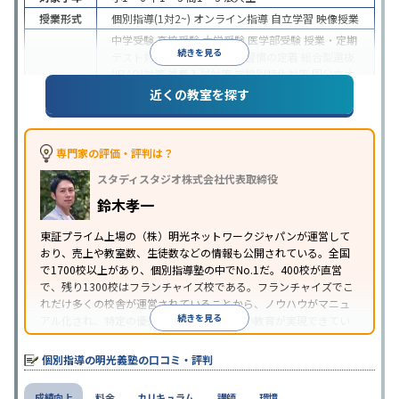
授業形式
個別指導(1対2~)
オンライン指導
自立学習
映像授業
中学受験
高校受験
大学受験
医学部受験
授業・定期
続きを見る
テスト対策
内申点対策
学習習慣の定着
総合型選抜
(旧AO)対策
推薦入試対策
学校別特化対策
国公立大
目的
対策
私大対策
共通テスト対策
英検(英語検定)対策
近くの教室を探す
漢検(漢字検定)対策
数学特化対策
英語・英会話特化
対策
その他科目別特化対策
中高一貫校生に対応
特待生・奨学金制度あり
授業
専門家の評価・評判は？
の振替可能
不登校生に対応
学習にPC・タブレット
スタディスタジオ株式会社代表取締役
特徴
を利用
オンライン対応
1科目から受講可能
季節講
習のみの受講可
発達障害の子どもに対応
自習室あ
鈴木孝一
り
※2023年3月調査。
小学校高学年の個別指導塾アンケート調査方法
を参
東証プライム上場の（株）明光ネットワークジャパンが運営して
おり、売上や教室数、生徒数などの情報も公開されている。全国
照
で1700校以上があり、個別指導塾の中でNo.1だ。400校が直営
で、残り1300校はフランチャイズ校である。フランチャイズでこ
れだけ多くの校舎が運営されていることから、ノウハウがマニュ
続きを見る
アル化され、特定の優秀な人材に依存しない教育が実現できてい
ることが推測される。
個別指導の明光義塾の口コミ・評判
成績向上
料金
カリキュラム
講師
環境