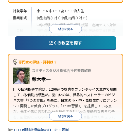
対象学年
小1 ~ 6
中1 ~ 3
高1 ~ 3
浪人生
授業形式
個別指導(1対1)
個別指導(1対2~)
中学受験
高校受験
大学受験
授業・定期テスト対策
続きを見る
目的
内申点対策
学習習慣の定着
英検(英語検定)対策
漢
検(漢字検定)対策
英語・英会話特化対策
近くの教室を探す
1科目から受講可能
季節講習のみの受講可
自習室あ
特徴
り
※2023年3月調査。
小学校高学年の個別指導塾アンケート調査方法
を参
照
専門家の評価・評判は？
スタディスタジオ株式会社代表取締役
鈴木孝一
ITTO個別指導学院は、1200超の校舎をフランチャイズ主体で展開
している個別指導塾だ。面白いのは、世界的ベストセラーのビジ
ネス書『7つの習慣』を基に、日本の小・中・高校生向けにアレン
ジ・開発した教育プログラム「7つの習慣J」を提供している点
だ。先生や親に言われたから勉強するといった受動的な思考な子
続きを見る
を、能動的に自ら学ぶ子に育てていくことを目指すカリキュラム
である。個別指導の授業とは別に、集団授業形式の特別講座とし
て別料金で提供されるので、単なる成績アップ以上の、子どもの
ITTO個別指導学院の口コミ・評判