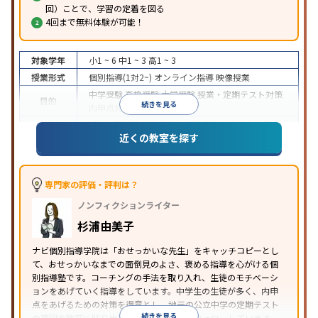
回）ことで、学習の定着を図る
4回まで無料体験が可能！
対象学年
小1 ~ 6
中1 ~ 3
高1 ~ 3
授業形式
個別指導(1対2~)
オンライン指導
映像授業
中学受験
高校受験
大学受験
授業・定期テスト対策
目的
続きを見る
内申点対策
学習習慣の定着
成績保証制度あり
授業の振替可能
オンライン対応
近くの教室を探す
特徴
1科目から受講可能
季節講習のみの受講可
自習室あ
り
※2023年3月調査。
小学校高学年の個別指導塾アンケート調査方法
を参
照
専門家の評価・評判は？
ノンフィクションライター
杉浦由美子
ナビ個別指導学院は「おせっかいな先生」をキャッチコピーとし
て、おせっかいなまでの面倒見のよさ、褒める指導を心がける個
別指導塾です。コーチングの手法を取り入れ、生徒のモチベーシ
ョンをあげていく指導をしています。中学生の生徒が多く、内申
点をあげるための対策を得意とし、地元の公立中学の定期テスト
続きを見る
の範囲を教室に貼り出すなど手厚く学習をフォローしています。