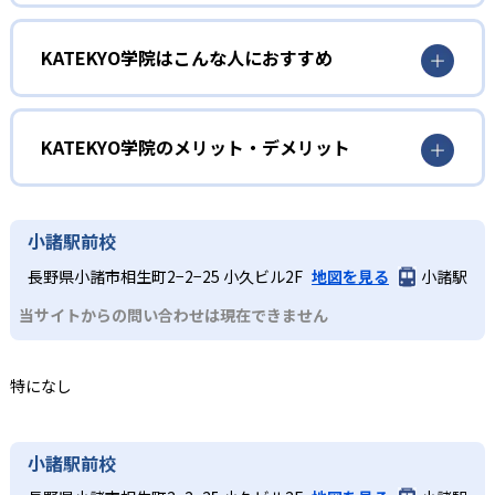
質問が苦手でもプロ講師がフォロー
KATEKYO学院はこんな人におすすめ
KATEKYO学院では、リアルタイムの完全マンツーマン指導
でプロ教師が子どもの理解度を丁寧に把握する。質問が苦
専門的な進路相談を受けたい人
手な場合でも、ペンの動きなどを見ることで子どもに必要
なアドバイスや解説を行う。
進路相談の専門スタッフが在籍
KATEKYO学院のメリット・デメリット
KATEKYO学院では、学習指導を行うプロ教師とは別に、進
どんなメリットがある？
路相談の専門スタッフがいる。講師とは別の視点から客観
的な進路指導を行えるプロの相談員で、教師に対するアド
KATEKYO学院では、担任制による完全個別指導を行ってい
小諸駅前校
バイスも行う。
る。他の子どもに影響されず、自分のペースで学習に集中
長野県小諸市相生町2−2−25 小久ビル2F
地図を見る
小諸駅
しやすい。教師が毎回同じなので、信頼関係を築きやすい
点もメリットだ。
当サイトからの問い合わせは現在できません
どんなデメリットがある？
KATEKYO学院では、1コマあたりの授業時間を90分・120
特になし
分・150分から選択するシステムとなっている。1コマ50分
や60分などの短時間指導で受講回数を増やしたい場合、不
便さを感じるかもしれない。
小諸駅前校