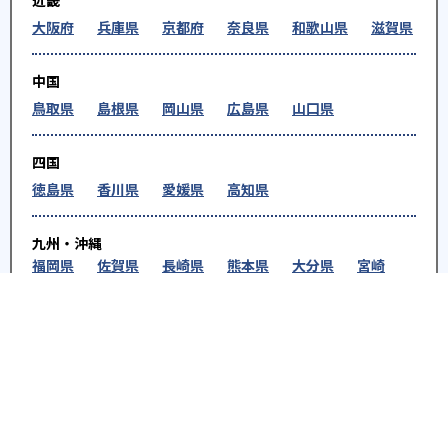
近畿
大阪府
兵庫県
京都府
奈良県
和歌山県
滋賀県
中国
鳥取県
島根県
岡山県
広島県
山口県
四国
徳島県
香川県
愛媛県
高知県
九州・沖縄
福岡県
佐賀県
長崎県
熊本県
大分県
宮崎
県
鹿児島県
沖縄県
※教育機関、塾・予備校等によるPR情報については、<PR>、<sponsored contents>など
を明示します。また、一部の記事・検索機能において、アフィリエイトプログラム等を利