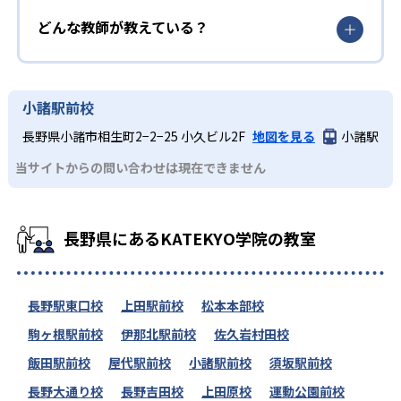
どんな教師が教えている？
小諸駅前校
長野県小諸市相生町2−2−25 小久ビル2F
地図を見る
小諸駅
当サイトからの問い合わせは現在できません
長野県にあるKATEKYO学院の教室
長野駅東口校
上田駅前校
松本本部校
駒ヶ根駅前校
伊那北駅前校
佐久岩村田校
飯田駅前校
屋代駅前校
小諸駅前校
須坂駅前校
長野大通り校
長野吉田校
上田原校
運動公園前校