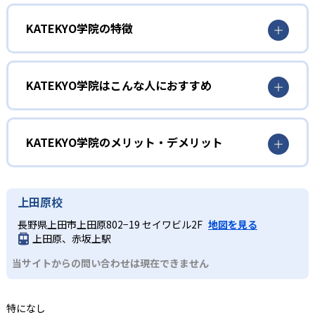
KATEKYO学院の特徴
質問が苦手でもプロ講師がフォロー
KATEKYO学院はこんな人におすすめ
KATEKYO学院では、リアルタイムの完全マンツーマン指導
でプロ教師が子どもの理解度を丁寧に把握する。質問が苦
専門的な進路相談を受けたい人
手な場合でも、ペンの動きなどを見ることで子どもに必要
なアドバイスや解説を行う。
進路相談の専門スタッフが在籍
KATEKYO学院のメリット・デメリット
KATEKYO学院では、学習指導を行うプロ教師とは別に、進
どんなメリットがある？
路相談の専門スタッフがいる。講師とは別の視点から客観
的な進路指導を行えるプロの相談員で、教師に対するアド
KATEKYO学院では、担任制による完全個別指導を行ってい
上田原校
バイスも行う。
る。他の子どもに影響されず、自分のペースで学習に集中
長野県上田市上田原802−19 セイワビル2F
地図を見る
しやすい。教師が毎回同じなので、信頼関係を築きやすい
上田原、赤坂上駅
点もメリットだ。
当サイトからの問い合わせは現在できません
どんなデメリットがある？
KATEKYO学院では、1コマあたりの授業時間を90分・120
分・150分から選択するシステムとなっている。1コマ50分
特になし