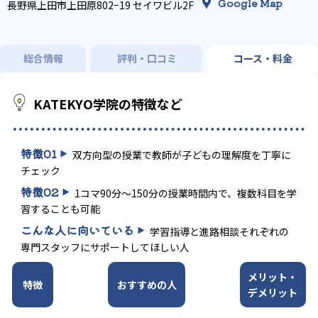
Google Map
長野県上田市上田原802−19 セイワビル2F
総合情報
評判・口コミ
コース・料金
KATEKYO学院の特徴など
特徴
01
双方向型の授業で教師が子どもの理解度を丁寧に
チェック
特徴
02
1コマ90分～150分の授業時間内で、複数科目を学
習することも可能
こんな人に向いている
学習指導と進路相談それぞれの
専門スタッフにサポートしてほしい人
メリット・
特徴
おすすめの人
デメリット