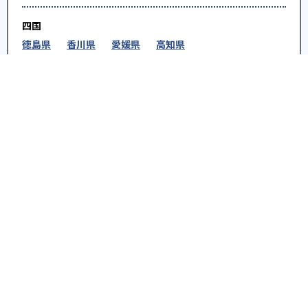
四国
徳島県
香川県
愛媛県
高知県
九州・沖縄
福岡県
佐賀県
長崎県
熊本県
大分県
宮崎
県
鹿児島県
沖縄県
※教育機関、塾・予備校等によるPR情報については、<PR>、<sponsored contents>など
を明示します。また、一部の記事・検索機能において、アフィリエイトプログラム等を利
用した提携機関・企業のサービス紹介を行っています。サービス内容や申し込み方法等に
ついては、リンク先の各サービスのページにある詳細情報を確認してください。
お知らせ