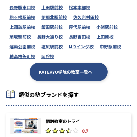
長野駅東口校
上田駅前校
松本本部校
駒ヶ根駅前校
伊那北駅前校
佐久岩村田校
上諏訪駅前校
飯田駅前校
屋代駅前校
小諸駅前校
須坂駅前校
長野大通り校
長野吉田校
上田原校
運動公園前校
塩尻駅前校
Mウイング校
中野駅前校
穂高柏矢町校
岡谷校
KATEKYO学院の教室一覧へ
類似の塾ブランドを探す
個別教室のトライ
3.7