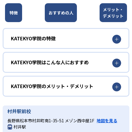
メリット・
特徴
おすすめの人
デメリット
KATEKYO学院の特徴
質問が苦手でもプロ講師がフォロー
KATEKYO学院はこんな人におすすめ
KATEKYO学院では、リアルタイムの完全マンツーマン指導
でプロ教師が子どもの理解度を丁寧に把握する。質問が苦
専門的な進路相談を受けたい人
手な場合でも、ペンの動きなどを見ることで子どもに必要
なアドバイスや解説を行う。
進路相談の専門スタッフが在籍
KATEKYO学院のメリット・デメリット
KATEKYO学院では、学習指導を行うプロ教師とは別に、進
どんなメリットがある？
路相談の専門スタッフがいる。講師とは別の視点から客観
的な進路指導を行えるプロの相談員で、教師に対するアド
KATEKYO学院では、担任制による完全個別指導を行ってい
村井駅前校
バイスも行う。
る。他の子どもに影響されず、自分のペースで学習に集中
長野県松本市村井町南1-35-51 メゾン西中屋1F
地図を見る
しやすい。教師が毎回同じなので、信頼関係を築きやすい
村井駅
点もメリットだ。