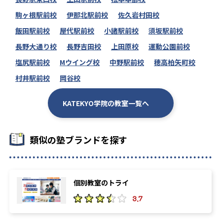
駒ヶ根駅前校
伊那北駅前校
佐久岩村田校
飯田駅前校
屋代駅前校
小諸駅前校
須坂駅前校
長野大通り校
長野吉田校
上田原校
運動公園前校
塩尻駅前校
Mウイング校
中野駅前校
穂高柏矢町校
村井駅前校
岡谷校
KATEKYO学院の教室一覧へ
類似の塾ブランドを探す
個別教室のトライ
3.7