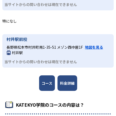
当サイトからの問い合わせは現在できません
どんなデメリットがある？
KATEKYO学院では、1コマあたりの授業時間を90分・120
分・150分から選択するシステムとなっている。1コマ50分
特になし
や60分などの短時間指導で受講回数を増やしたい場合、不
便さを感じるかもしれない。
村井駅前校
長野県松本市村井町南1-35-51 メゾン西中屋1F
地図を見る
村井駅
当サイトからの問い合わせは現在できません
コース
料金詳細
KATEKYO学院のコースの内容は？