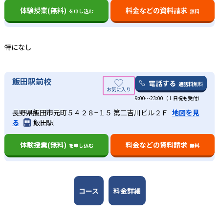
体験授業(無料)
料金などの資料請求
を申し込む
無料
-
-
旭川医科大学
弘前大学
-
-
秋田大学
東北大学
特になし
-
-
山形大学
福島県立医科大学
飯田駅前校
電話する
通話料無料
-
-
筑波大学
群馬大学
9:00～23:00（土日祝も受付）
-
-
長野県飯田市元町５４２８−１５ 第二吉川ビル２Ｆ
地図を見
千葉大学
東京大学
る
飯田駅
-
-
東京医科歯科大学
金沢大学
体験授業(無料)
料金などの資料請求
を申し込む
無料
-
-
富山大学
福井大学
-
-
信州大学
浜松医科大学
コース
料金詳細
-
-
名古屋大学
名古屋市立大学