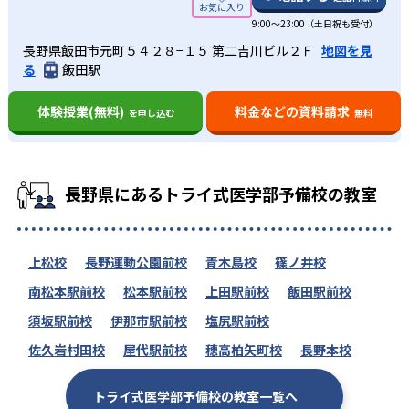
9:00～23:00（土日祝も受付）
長野県飯田市元町５４２８−１５ 第二吉川ビル２Ｆ
地図を見
る
飯田駅
体験授業(無料)
料金などの資料請求
を申し込む
無料
長野県にあるトライ式医学部予備校の教室
上松校
長野運動公園前校
青木島校
篠ノ井校
南松本駅前校
松本駅前校
上田駅前校
飯田駅前校
須坂駅前校
伊那市駅前校
塩尻駅前校
佐久岩村田校
屋代駅前校
穂高柏矢町校
長野本校
トライ式医学部予備校の教室一覧へ