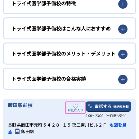
トライ式医学部予備校の特徴
医学部受験専門講師によるマンツーマン授業で、質の高い
授業が受けられる。また、毎週の現役医学部生による徹底
トライ式医学部予備校はこんな人におすすめ
的なコーチングで、「わかったつもり」を防ぎ、学習効率
を高める。
トライ式医学部予備校は全国の医学部82大学の受験ノウハ
ウの蓄積から、大学の傾向に合わせた最適なカリキュラム
トライ式医学部予備校のメリット・デメリット
を立てられる。厳選されたプロ講師によるマンツーマン授
業、現役医学部生によるコーチングなどで、志望校合格に
どんなメリットがある？
向けた最適のルートで受験対策を進められる。
トライのブランド力を活かし、教育プランナー「トライさ
トライ式医学部予備校の合格実績
ん」が33万人の講師の中から最適な講師を選任する。
トライ式医学部予備校の合格実績は？
どんなデメリットがある？
トライ式医学部予備校は、公式サイトにて合格実績を公開
飯田駅前校
オーダーメイドカリキュラムで受講科目や授業時間数を自
電話する
通話料無料
している。
由に設定できる反面、料金が高くなる恐れがある。
9:00～23:00（土日祝も受付）
大学の合格実績
長野県飯田市元町５４２８−１５ 第二吉川ビル２Ｆ
地図を見
る
飯田駅
-
-
北海道大学
札幌医科大学