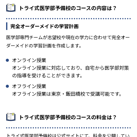
-
-
トライ式医学部予備校のコースの内容は？
岐阜大学
滋賀医科大学
-
-
大阪大学
奈良県立医科大学
完全オーダーメイドの学習計画
-
-
鳥取大学
島根大学
医学部専門チームが志望校や現在の学力に合わせて完全オー
ダーメイドの学習計画を作成します。
-
-
広島大学
山口大学
オンライン授業
-
-
香川大学
神戸大学
オンライン授業に対応しており、自宅から医学部対策
の指導を受けることができます。
-
-
愛媛大学
徳島大学
オフライン授業
オフライン授業は東京・飯田橋校で受講可能です。
-
-
九州大学
佐賀大学
-
-
長崎大学
大分大学
トライ式医学部予備校のコースの料金は？
-
-
鹿児島大学
琉球大学
トライ式医学部予備校は公式サイトにて、料金を公開してい