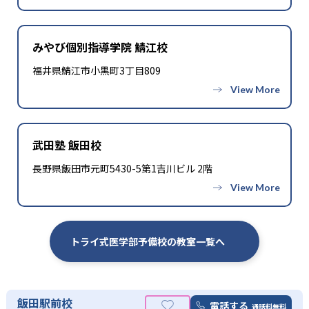
-
聖マリアンナ医科大学
みやび個別指導学院 鯖江校
-
-
金沢医科大学
愛知医科大学
福井県鯖江市小黒町3丁目809
-
-
藤田医科大学
大阪医科薬科大学
-
-
関西医科大学
近畿大学
武田塾 飯田校
-
-
兵庫医科大学
川崎医科大学
長野県飯田市元町5430-5第1吉川ビル 2階
-
-
久留米大学
産業医科大学
-
福岡大学
トライ式医学部予備校の教室一覧へ
※合格年の明記はなし
飯田駅前校
電話する
通話料無料