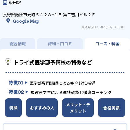
飯田駅
長野県飯田市元町５４２８−１５ 第二吉川ビル２Ｆ
Google Map
最終更新日： 2025/03/13 11:48
総合情報
評判・口コミ
コース・料金
トライ式医学部予備校の特徴など
特徴
01
医学部専門講師による完全1対1指導
特徴
02
現役医学生による進捗確認と徹底コーチング
メリット・デ
特徴
おすすめの人
合格実績
メリット