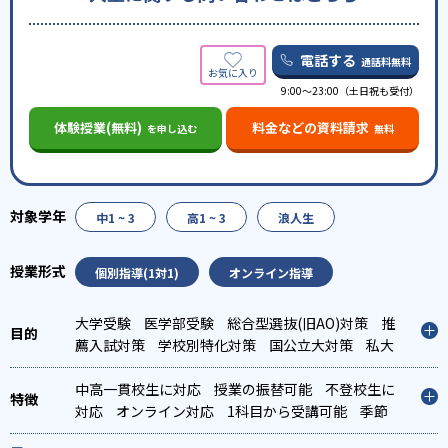
電話する
通話料無料
9:00～23:00（土日祝も受付）
体験授業(無料)
料金などの資料請求
を申し込む
無料
中1 ~ 3
高1 ~ 3
浪人生
個別指導(1対1)
オンライン指導
大学受験
医学部受験
総合型選抜(旧AO)対策
推
薦入試対策
学校別特化対策
国公立大対策
私大
対策
共通テスト対策
中高一貫校生に対応
授業の振替可能
不登校生に
対応
オンライン対応
1科目から受講可能
季節
講習のみの受講可
自習室あり