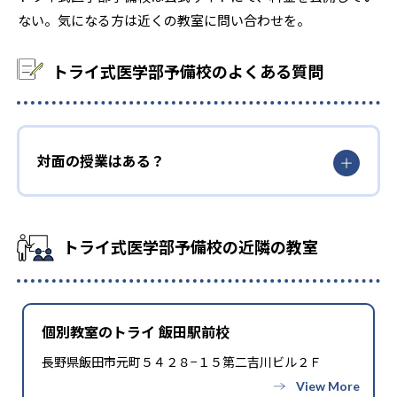
-
-
防衛医科大学校
岩手医科大学
ない。気になる方は近くの教室に問い合わせを。
-
-
自治医科大学
獨協医科大学
トライ式医学部予備校のよくある質問
-
-
埼玉医科大学
国際医療福祉大学
-
-
北里大学
杏林大学
対面の授業はある？
-
-
慶應義塾大学
順天堂大学
-
-
昭和大学
帝京大学
トライ式医学部予備校の近隣の教室
-
-
東海大学
東京医科大学
-
東京慈恵会医科大学
個別教室のトライ 飯田駅前校
-
-
東京女子医科大学
東邦大学
長野県飯田市元町５４２８−１５第二吉川ビル２Ｆ
-
-
日本大学
日本医科大学