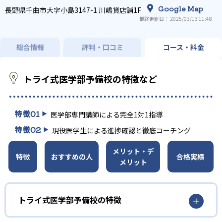
Google Map
長野県千曲市大字小島3147-1 川嶋貸店舗1F
最終更新日： 2025/03/13 11:48
総合情報
評判・口コミ
コース・料金
トライ式医学部予備校の特徴など
特徴
01
医学部専門講師による完全1対1指導
特徴
02
現役医学生による進捗確認と徹底コーチング
メリット・デ
特徴
おすすめの人
合格実績
メリット
トライ式医学部予備校の特徴
医学部受験専門講師によるマンツーマン授業で、質の高い