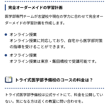
-
-
大阪大学
奈良県立医科大学
完全オーダーメイドの学習計画
-
-
鳥取大学
島根大学
医学部専門チームが志望校や現在の学力に合わせて完全オー
ダーメイドの学習計画を作成します。
-
-
広島大学
山口大学
オンライン授業
-
-
香川大学
神戸大学
オンライン授業に対応しており、自宅から医学部対策
の指導を受けることができます。
-
-
愛媛大学
徳島大学
オフライン授業
オフライン授業は東京・飯田橋校で受講可能です。
-
-
九州大学
佐賀大学
-
-
長崎大学
大分大学
トライ式医学部予備校のコースの料金は？
-
-
鹿児島大学
琉球大学
トライ式医学部予備校は公式サイトにて、料金を公開してい
-
-
防衛医科大学校
岩手医科大学
ない。気になる方は近くの教室に問い合わせを。
-
-
自治医科大学
獨協医科大学