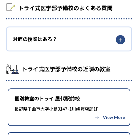
トライ式医学部予備校のよくある質問
-
-
埼玉医科大学
国際医療福祉大学
-
-
北里大学
杏林大学
対面の授業はある？
-
-
慶應義塾大学
順天堂大学
-
-
昭和大学
帝京大学
トライ式医学部予備校の近隣の教室
-
-
東海大学
東京医科大学
-
東京慈恵会医科大学
個別教室のトライ 屋代駅前校
-
-
東京女子医科大学
東邦大学
長野県千曲市大字小島3147-1川嶋貸店舗1F
-
-
日本大学
日本医科大学
-
聖マリアンナ医科大学