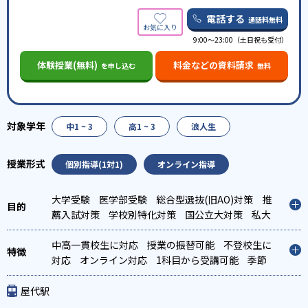
電話する
通話料無料
9:00～23:00（土日祝も受付）
体験授業(無料)
料金などの資料請求
を申し込む
無料
中1 ~ 3
高1 ~ 3
浪人生
個別指導(1対1)
オンライン指導
大学受験
医学部受験
総合型選抜(旧AO)対策
推
薦入試対策
学校別特化対策
国公立大対策
私大
対策
共通テスト対策
中高一貫校生に対応
授業の振替可能
不登校生に
対応
オンライン対応
1科目から受講可能
季節
講習のみの受講可
自習室あり
屋代駅