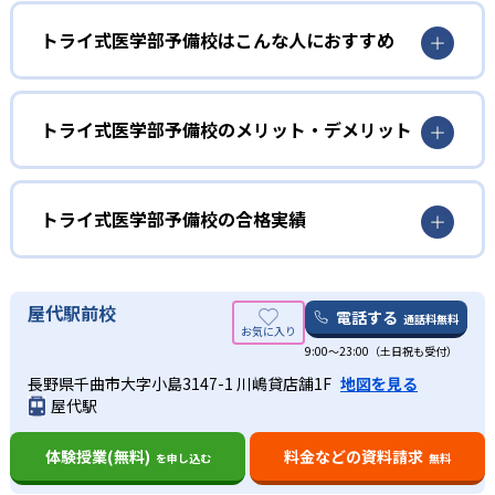
授業が受けられる。また、毎週の現役医学部生による徹底
トライ式医学部予備校はこんな人におすすめ
的なコーチングで、「わかったつもり」を防ぎ、学習効率
を高める。
トライ式医学部予備校は全国の医学部82大学の受験ノウハ
ウの蓄積から、大学の傾向に合わせた最適なカリキュラム
トライ式医学部予備校のメリット・デメリット
を立てられる。厳選されたプロ講師によるマンツーマン授
業、現役医学部生によるコーチングなどで、志望校合格に
どんなメリットがある？
向けた最適のルートで受験対策を進められる。
トライのブランド力を活かし、教育プランナー「トライさ
トライ式医学部予備校の合格実績
ん」が33万人の講師の中から最適な講師を選任する。
トライ式医学部予備校の合格実績は？
どんなデメリットがある？
トライ式医学部予備校は、公式サイトにて合格実績を公開
屋代駅前校
オーダーメイドカリキュラムで受講科目や授業時間数を自
電話する
通話料無料
している。
由に設定できる反面、料金が高くなる恐れがある。
9:00～23:00（土日祝も受付）
大学の合格実績
長野県千曲市大字小島3147-1 川嶋貸店舗1F
地図を見る
屋代駅
-
-
北海道大学
札幌医科大学
体験授業(無料)
料金などの資料請求
を申し込む
無料
-
-
旭川医科大学
弘前大学