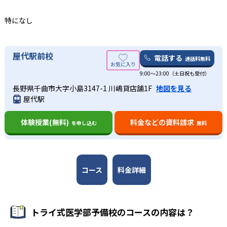
-
-
秋田大学
東北大学
特になし
-
-
山形大学
福島県立医科大学
屋代駅前校
電話する
通話料無料
-
-
筑波大学
群馬大学
9:00～23:00（土日祝も受付）
-
-
長野県千曲市大字小島3147-1 川嶋貸店舗1F
地図を見る
千葉大学
東京大学
屋代駅
-
-
東京医科歯科大学
金沢大学
体験授業(無料)
料金などの資料請求
を申し込む
無料
-
-
富山大学
福井大学
-
-
信州大学
浜松医科大学
コース
料金詳細
-
-
名古屋大学
名古屋市立大学
-
-
トライ式医学部予備校のコースの内容は？
岐阜大学
滋賀医科大学