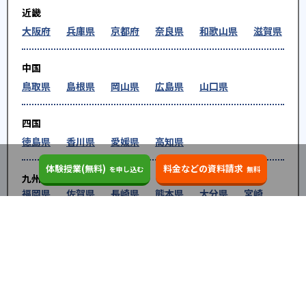
近畿
大阪府
兵庫県
京都府
奈良県
和歌山県
滋賀県
中国
鳥取県
島根県
岡山県
広島県
山口県
四国
徳島県
香川県
愛媛県
高知県
体験授業(無料)
料金などの資料請求
を申し込む
無料
九州・沖縄
福岡県
佐賀県
長崎県
熊本県
大分県
宮崎
県
鹿児島県
沖縄県
※教育機関、塾・予備校等によるPR情報については、<PR>、<sponsored contents>など