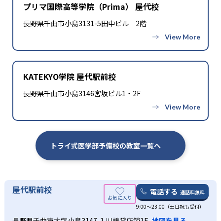
プリマ国際高等学院（Prima） 屋代校
-
-
金沢医科大学
愛知医科大学
長野県千曲市小島3131-5田中ビル 2階
-
-
藤田医科大学
大阪医科薬科大学
-
-
関西医科大学
近畿大学
KATEKYO学院 屋代駅前校
-
-
兵庫医科大学
川崎医科大学
長野県千曲市小島3146宮坂ビル1・2F
-
-
久留米大学
産業医科大学
-
福岡大学
トライ式医学部予備校の教室一覧へ
※合格年の明記はなし
屋代駅前校
電話する
通話料無料
9:00～23:00（土日祝も受付）
長野県千曲市大字小島3147-1 川嶋貸店舗1F
地図を見る