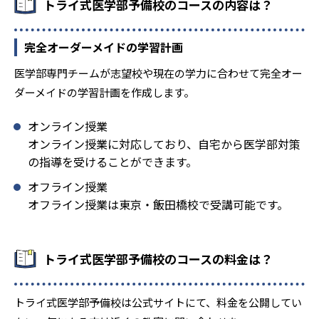
-
-
トライ式医学部予備校のコースの内容は？
岐阜大学
滋賀医科大学
-
-
大阪大学
奈良県立医科大学
完全オーダーメイドの学習計画
-
-
鳥取大学
島根大学
医学部専門チームが志望校や現在の学力に合わせて完全オー
ダーメイドの学習計画を作成します。
-
-
広島大学
山口大学
オンライン授業
-
-
香川大学
神戸大学
オンライン授業に対応しており、自宅から医学部対策
の指導を受けることができます。
-
-
愛媛大学
徳島大学
オフライン授業
オフライン授業は東京・飯田橋校で受講可能です。
-
-
九州大学
佐賀大学
-
-
長崎大学
大分大学
トライ式医学部予備校のコースの料金は？
-
-
鹿児島大学
琉球大学
トライ式医学部予備校は公式サイトにて、料金を公開してい
-
-
防衛医科大学校
岩手医科大学