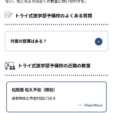
ない。気になる方は近くの教室に問い合わせを。
-
-
自治医科大学
獨協医科大学
トライ式医学部予備校のよくある質問
-
-
埼玉医科大学
国際医療福祉大学
-
-
北里大学
杏林大学
対面の授業はある？
-
-
慶應義塾大学
順天堂大学
-
-
昭和大学
帝京大学
トライ式医学部予備校の近隣の教室
-
-
東海大学
東京医科大学
-
東京慈恵会医科大学
松陰塾 佐久平校（閉校）
-
-
東京女子医科大学
東邦大学
長野県佐久市岩村田1718-8
-
-
日本大学
日本医科大学