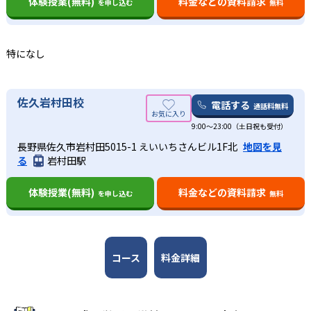
体験授業(無料)
料金などの資料請求
を申し込む
無料
-
-
旭川医科大学
弘前大学
-
-
秋田大学
東北大学
特になし
-
-
山形大学
福島県立医科大学
佐久岩村田校
電話する
通話料無料
-
-
筑波大学
群馬大学
9:00～23:00（土日祝も受付）
-
-
長野県佐久市岩村田5015-1 えいいちさんビル1F北
地図を見
千葉大学
東京大学
る
岩村田駅
-
-
東京医科歯科大学
金沢大学
体験授業(無料)
料金などの資料請求
を申し込む
無料
-
-
富山大学
福井大学
-
-
信州大学
浜松医科大学
コース
料金詳細
-
-
名古屋大学
名古屋市立大学