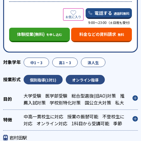
電話する
通話料無料
9:00～23:00（土日祝も受付）
体験授業(無料)
料金などの資料請求
を申し込む
無料
中1 ~ 3
高1 ~ 3
浪人生
個別指導(1対1)
オンライン指導
大学受験
医学部受験
総合型選抜(旧AO)対策
推
薦入試対策
学校別特化対策
国公立大対策
私大
対策
共通テスト対策
中高一貫校生に対応
授業の振替可能
不登校生に
対応
オンライン対応
1科目から受講可能
季節
講習のみの受講可
自習室あり
岩村田駅