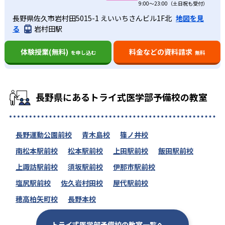
9:00～23:00（土日祝も受付）
長野県佐久市岩村田5015-1 えいいちさんビル1F北
地図を見
る
岩村田駅
体験授業(無料)
料金などの資料請求
を申し込む
無料
長野県にあるトライ式医学部予備校の教室
長野運動公園前校
青木島校
篠ノ井校
南松本駅前校
松本駅前校
上田駅前校
飯田駅前校
上諏訪駅前校
須坂駅前校
伊那市駅前校
塩尻駅前校
佐久岩村田校
屋代駅前校
穂高柏矢町校
長野本校
トライ式医学部予備校の教室一覧へ