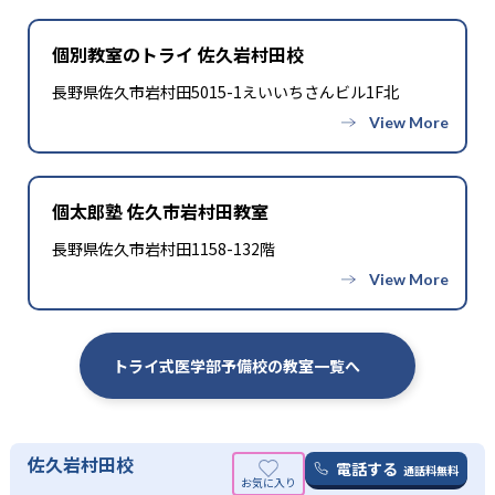
-
聖マリアンナ医科大学
個別教室のトライ 佐久岩村田校
-
-
金沢医科大学
愛知医科大学
長野県佐久市岩村田5015-1えいいちさんビル1F北
-
-
藤田医科大学
大阪医科薬科大学
-
-
関西医科大学
近畿大学
個太郎塾 佐久市岩村田教室
-
-
兵庫医科大学
川崎医科大学
長野県佐久市岩村田1158-132階
-
-
久留米大学
産業医科大学
-
福岡大学
トライ式医学部予備校の教室一覧へ
※合格年の明記はなし
佐久岩村田校
電話する
通話料無料