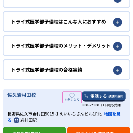
医学部受験専門講師によるマンツーマン授業で、質の高い
授業が受けられる。また、毎週の現役医学部生による徹底
トライ式医学部予備校はこんな人におすすめ
的なコーチングで、「わかったつもり」を防ぎ、学習効率
を高める。
トライ式医学部予備校は全国の医学部82大学の受験ノウハ
ウの蓄積から、大学の傾向に合わせた最適なカリキュラム
トライ式医学部予備校のメリット・デメリット
を立てられる。厳選されたプロ講師によるマンツーマン授
業、現役医学部生によるコーチングなどで、志望校合格に
どんなメリットがある？
向けた最適のルートで受験対策を進められる。
トライのブランド力を活かし、教育プランナー「トライさ
トライ式医学部予備校の合格実績
ん」が33万人の講師の中から最適な講師を選任する。
トライ式医学部予備校の合格実績は？
どんなデメリットがある？
トライ式医学部予備校は、公式サイトにて合格実績を公開
佐久岩村田校
オーダーメイドカリキュラムで受講科目や授業時間数を自
電話する
通話料無料
している。
由に設定できる反面、料金が高くなる恐れがある。
9:00～23:00（土日祝も受付）
大学の合格実績
長野県佐久市岩村田5015-1 えいいちさんビル1F北
地図を見
る
岩村田駅
-
-
北海道大学
札幌医科大学