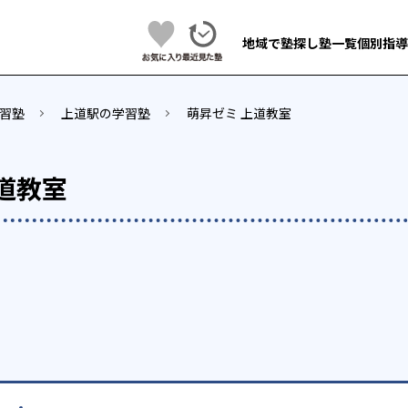
地域で塾探し
塾一覧
個別指導
習塾
上道駅の学習塾
萌昇ゼミ 上道教室
道教室