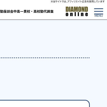
塾
座談会
中高一貫校・高校
塾代調査