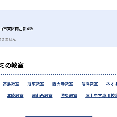
山市東区南古都468
できません
ミの教室
高島教室
旭東教室
西大寺教室
竜操教室
ネオ
北陵教室
津山西教室
勝央教室
津山中学専用校