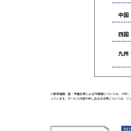
中国
四国
九州
※教育機関、塾・予備校等によるPR情報については、<PR>、
っています。サービス内容や申し込み方法等については、リ
202