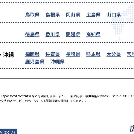
鳥取県
島根県
岡山県
広島県
山口県
徳島県
香川県
愛媛県
高知県
福岡県
佐賀県
長崎県
熊本県
大分県
宮
・沖縄
鹿児島県
沖縄県
<sponsored contents>などを明示します。また、一部の記事・検索機能において、アフィリ
ンク先の各サービスのページにある詳細情報を確認してください。
5.08.23