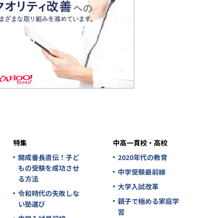
特集
中高一貫校・高校
開成番長直伝！子ど
2020年代の教育
もの受験を成功させ
中学受験最前線
る方法
大学入試改革
令和時代の失敗しな
親子で極める家庭学
い塾選び
習