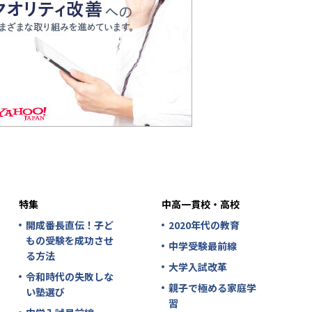
特集
中高一貫校・高校
開成番長直伝！子ど
2020年代の教育
もの受験を成功させ
中学受験最前線
る方法
大学入試改革
令和時代の失敗しな
親子で極める家庭学
い塾選び
習