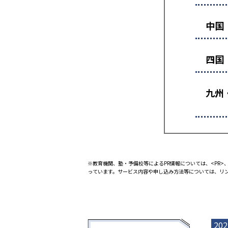
中国
四国
九州
※教育機関、塾・予備校等によるPR情報については、<PR>、
っています。サービス内容や申し込み方法等については、リ
202