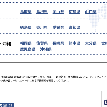
鳥取県
島根県
岡山県
広島県
山口県
徳島県
香川県
愛媛県
高知県
福岡県
佐賀県
長崎県
熊本県
大分県
宮
・沖縄
鹿児島県
沖縄県
<sponsored contents>などを明示します。また、一部の記事・検索機能において、アフィリ
ンク先の各サービスのページにある詳細情報を確認してください。
5.08.23