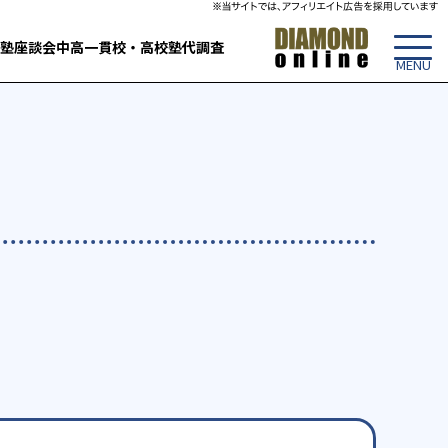
塾
座談会
中高一貫校・高校
塾代調査