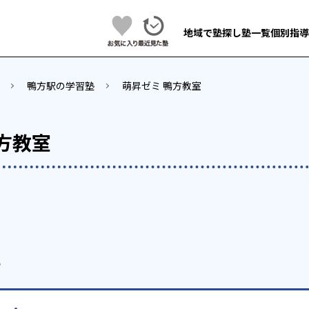
地域で塾探し
塾一覧
個別指導
鴨方駅の学習塾
萌昇ゼミ 鴨方教室
方教室
p