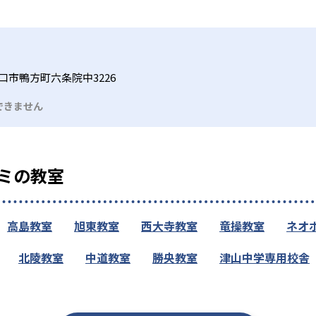
口市鴨方町六条院中3226
できません
ミの教室
高島教室
旭東教室
西大寺教室
竜操教室
ネオ
北陵教室
中道教室
勝央教室
津山中学専用校舎