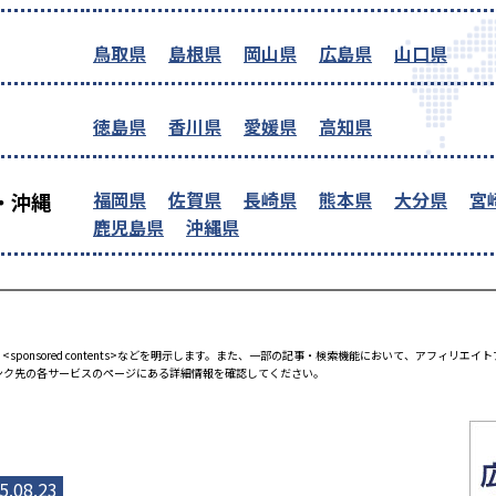
鳥取県
島根県
岡山県
広島県
山口県
徳島県
香川県
愛媛県
高知県
福岡県
佐賀県
長崎県
熊本県
大分県
宮
・沖縄
鹿児島県
沖縄県
<sponsored contents>などを明示します。また、一部の記事・検索機能において、アフィリ
ンク先の各サービスのページにある詳細情報を確認してください。
5.08.23