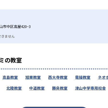
山市中区高屋420−3
できません
ミの教室
高島教室
旭東教室
西大寺教室
竜操教室
ネオ
北陵教室
中道教室
勝央教室
津山中学専用校舎