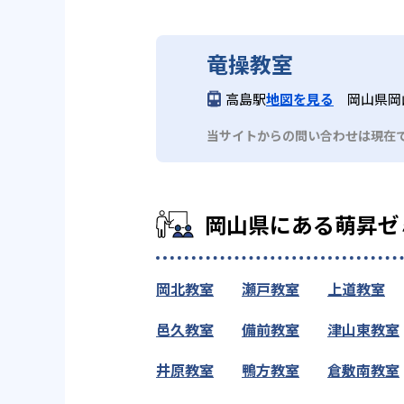
竜操教室
高島駅
地図を見る
岡山県岡
当サイトからの問い合わせは現在
岡山県にある萌昇ゼ
岡北教室
瀬戸教室
上道教室
邑久教室
備前教室
津山東教室
井原教室
鴨方教室
倉敷南教室