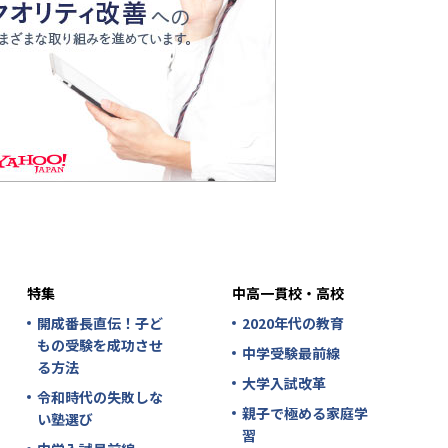
特集
中高一貫校・高校
開成番長直伝！子ど
2020年代の教育
もの受験を成功させ
中学受験最前線
る方法
大学入試改革
令和時代の失敗しな
親子で極める家庭学
い塾選び
習