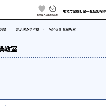
地域で塾探し
塾一覧
個別指導
習塾
高島駅の学習塾
萌昇ゼミ 竜操教室
操教室