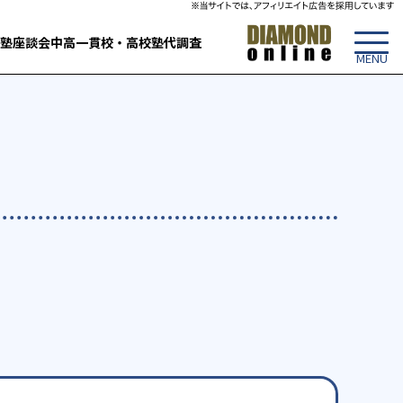
塾
座談会
中高一貫校・高校
塾代調査