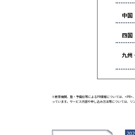
中国
四国
九州
※教育機関、塾・予備校等によるPR情報については、<PR>、
っています。サービス内容や申し込み方法等については、リ
202