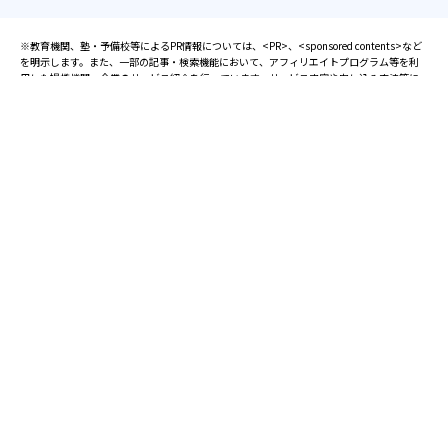
※教育機関、塾・予備校等によるPR情報については、<PR>、<sponsored contents>など
を明示します。また、一部の記事・検索機能において、アフィリエイトプログラム等を利
用した提携機関・企業のサービス紹介を行っています。サービス内容や申し込み方法等に
ついては、リンク先の各サービスのページにある詳細情報を確認してください。
お知らせ
2025.08.23
塾・予備校 合格実績ランキングの詳細
2024.10.31
アンケート調査について
2023.03.23
ダイヤモンド教育ラボのオープンについて
都道府県別一覧