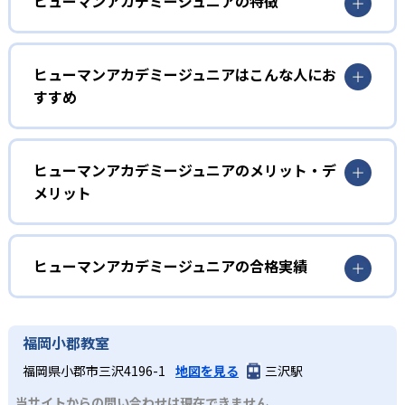
ヒューマンアカデミージュニアの特徴
1
多彩なコースラインナップ
ヒューマンアカデミージュニアはこんな人にお
ヒューマンアカデミージュニアでは、ロボット教室、ロボ
すすめ
ティクスプロフェッサーコース、こどもプログラミング教
室、科学教室、さんすう数学教室の5つのコースを展開。
幼児
STEAM教育の考え方を取り入れ、子どもの「好き」を養
う。
子どもの好奇心を育みたい家庭
ヒューマンアカデミージュニアのメリット・デ
メリット
2
専門家監修のコース
ヒューマンアカデミージュニアでは、ロボット教室のプラ
イマリーコースや科学教室（サイエンスゲーツ）など、小
どんなメリットがある?
ロボット教室の監修は、ロボットの世界大会「ロボカッ
学校入学前の幼児でも通えるコースが用意されている。ロ
プ」で史上初となる5年連続優勝を果たしたロボットクリエ
ボットの作成や科学の実験を通して、子どもの好奇心を喚
ヒューマンアカデミージュニアは、ロボット教室、プログ
ヒューマンアカデミージュニアの合格実績
イター高橋智隆 氏。ロボティクスプロフェッサーコース
起する。
ラミング教室、科学教室、さんすう数学教室と多彩なコー
は、千葉工業大学fuRo（未来ロボット技術研究センター）
スを展開。世界的クリエイターや研究者などの専門家が監
ヒューマンアカデミージュニアの合格実績は？
小学校低学年
所長の古田貴之 氏が監修。こどもプログラミング教室の教
修に基づいた内容で、子どもの探究意欲を引き出すことが
材監修はRailsプログラマーとして活躍する鳥井雪 氏で、科
ヒューマンアカデミージュニアは合格実績を公式サイトで
楽しく学びを継続したい子ども
福岡小郡教室
可能だ。全国2,000以上の教室ネットワークや全国大会を通
学教室の監修は京都大学iCeMS特定助教の樋口雅一 氏。さ
公開していない。
じたコミュニティ活動により、同世代の仲間と切磋琢磨で
実際にロボットを作成するロボット教室、スモールステッ
福岡県小郡市三沢4196-1
地図を見る
三沢駅
んすう数学教室のアドバイザーには東京大学先端科学技術
きる環境が整い、継続的な学習意欲を維持しやすい点も大
プのこどもプログラミング教室、実験から学ぶ科学教室な
研究センター教授の西成活裕 氏と、各分野の第一線で活躍
当サイトからの問い合わせは現在できません
きなメリットである。