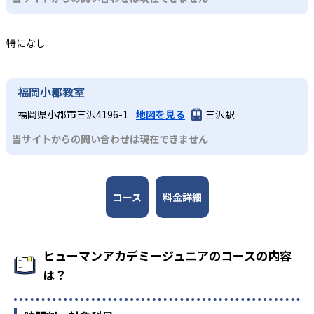
ど、どのコースも子どもが楽しみながら学びを継続できる
する人物が監修者・アドバイザーとして名を連ねる。
工夫が凝らされている。
どんなデメリットがある?
3
全国規模の安心感
小学校高学年
特になし
デメリットとして、各教室やコースの開講頻度は月1～2回
が中心であり、短期間でのスキル定着には家庭での復習や
日本全国47都道府県に2,000以上の教室を展開し、27,000
専門的な学びへとつなげたい子ども
別の学習機会が必要な場合がある。入会金や教材初期費
名以上が受講する。ロボット教室の全国大会なども開催さ
各コースはそれぞれの分野の専門家が監修しており、子ど
福岡小郡教室
用、毎月の授業料や材料費などが発生することもあるた
れ、仲間と切磋琢磨できる環境を提供している。
もは実験や制作活動などを楽しみながら、学びを深めてい
め、費用負担の点も留意が必要である。
福岡県小郡市三沢4196-1
地図を見る
三沢駅
くことが可能だ。全国大会での発表機会があるコースもあ
り、探究力と表現力を磨くことができる。
当サイトからの問い合わせは現在できません
コース
料金詳細
ヒューマンアカデミージュニアのコースの内容
は？