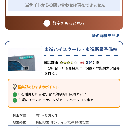
当サイトからの問い合わせは現在できません
教室をもっと見る
塾の詳細を見る
東進ハイスクール・東進衛星予備校
※
3.8
（
38件
）
自分に合った映像授業で、現役での難関大学合格
を目指す
編集部のおすすめポイント
ITを活用した高速学習で効率的に成績アップ
毎週のチームミーティングでモチベーション維持
対象学年
高1 ~ 3
浪人生
授業形式
集団授業
オンライン指導
映像授業