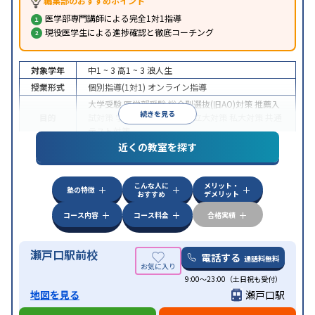
編集部のおすすめポイント
医学部専門講師による完全1対1指導
現役医学生による進捗確認と徹底コーチング
対象学年
中1 ~ 3
高1 ~ 3
浪人生
授業形式
個別指導(1対1)
オンライン指導
大学受験
医学部受験
総合型選抜(旧AO)対策
推薦入
続きを見る
目的
試対策
学校別特化対策
国公立大対策
私大対策
共通
テスト対策
近くの教室を探す
中高一貫校生に対応
授業の振替可能
不登校生に対
特徴
応
オンライン対応
1科目から受講可能
季節講習の
みの受講可
自習室あり
こんな人に
メリット・
塾の特徴
おすすめ
デメリット
コース内容
コース料金
合格実績
瀬戸口駅前校
電話する
通話料無料
9:00～23:00（土日祝も受付）
地図を見る
瀬戸口駅