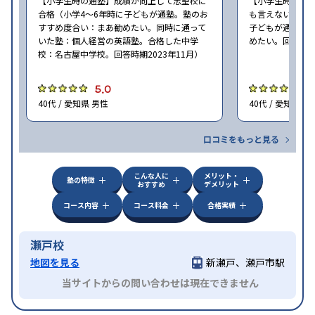
【小学生時の通塾】成績が向上して志望校に
【小学生時の通
合格（小学4〜6年時に子どもが通塾。塾のお
も言えないが、期
すすめ度合い：まあ勧めたい。同時に通って
子どもが通塾。
いた塾：個人経営の英語塾。合格した中学
めたい。回答時期2
校：名古屋中学校。回答時期2023年11月）
5.0
4
40代 / 愛知県 男性
40代 / 愛知県 女
口コミをもっと見る
こんな人に
メリット・
塾の特徴
おすすめ
デメリット
コース内容
コース料金
合格実績
瀬戸校
地図を見る
新瀬戸、瀬戸市駅
当サイトからの問い合わせは現在できません