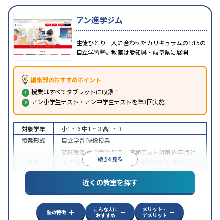
アン進学ジム
生徒ひとり一人に合わせたカリキュラムの1:15の
自立学習塾。教室は愛知県・岐阜県に展開
編集部のおすすめポイント
授業はすべてタブレットに収録！
アン小学生テスト・アン中学生テストを年3回実施
対象学年
小1 ~ 6
中1 ~ 3
高1 ~ 3
授業形式
自立学習
映像授業
高校受験
大学受験
授業・定期テスト対策
内申点対
続きを見る
目的
策
学習習慣の定着
総合型選抜(旧AO)対策
推薦入試
対策
近くの教室を探す
授業の振替可能
学習にPC・タブレットを利用
オン
特徴
ライン対応
1科目から受講可能
季節講習のみの受講
可
こんな人に
メリット・
塾の特徴
おすすめ
デメリット