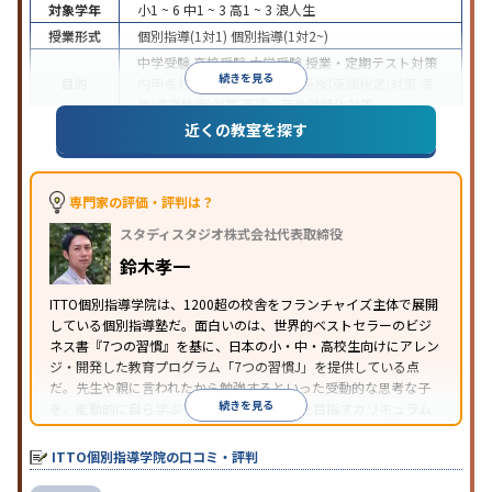
対象学年
小1 ~ 6
中1 ~ 3
高1 ~ 3
浪人生
授業形式
個別指導(1対1)
個別指導(1対2~)
中学受験
高校受験
大学受験
授業・定期テスト対策
続きを見る
目的
内申点対策
学習習慣の定着
英検(英語検定)対策
漢
検(漢字検定)対策
英語・英会話特化対策
近くの教室を探す
1科目から受講可能
季節講習のみの受講可
自習室あ
特徴
り
※2023年3月調査。
小学校高学年の個別指導塾アンケート調査方法
を参
照
専門家の評価・評判は？
スタディスタジオ株式会社代表取締役
鈴木孝一
ITTO個別指導学院は、1200超の校舎をフランチャイズ主体で展開
している個別指導塾だ。面白いのは、世界的ベストセラーのビジ
ネス書『7つの習慣』を基に、日本の小・中・高校生向けにアレン
ジ・開発した教育プログラム「7つの習慣J」を提供している点
だ。先生や親に言われたから勉強するといった受動的な思考な子
続きを見る
を、能動的に自ら学ぶ子に育てていくことを目指すカリキュラム
である。個別指導の授業とは別に、集団授業形式の特別講座とし
て別料金で提供されるので、単なる成績アップ以上の、子どもの
ITTO個別指導学院の口コミ・評判
心の成長を求める家庭にオススメだ。