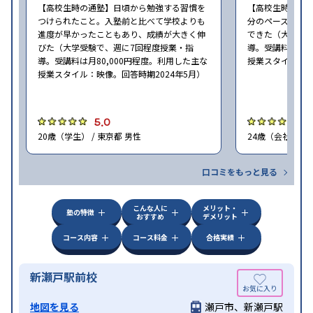
【高校生時の通塾】日頃から勉強する習慣を
【高校生時の通
つけられたこと。入塾前と比べて学校よりも
分のペースで進
進度が早かったこともあり、成績が大きく伸
できた（大学受験
びた（大学受験で、週に7回程度授業・指
導。受講料は月8
導。受講料は月80,000円程度。利用した主な
授業スタイル：映
授業スタイル：映像。回答時期2024年5月）
5.0
5
20歳（学生） / 東京都 男性
24歳（会社員<正
口コミをもっと見る
こんな人に
メリット・
塾の特徴
おすすめ
デメリット
コース内容
コース料金
合格実績
新瀬戸駅前校
地図を見る
瀬戸市、新瀬戸駅