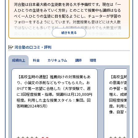
河合塾は日本最大級の生徒数を誇る大手予備校です。現在は「一
人ひとりの生徒をみていく方針」とのことで授業中も講師はなる
べく一人ひとりの生徒に目を配るようにし、チューターが学習の
フォローをするようにしています。対面授業も昔ほどには大人数
ではないことも多いですが、人気講師の授業は今でも大教室が満
続きを見る
員になることも。オリジナルテキストは他の大手予備校に比べて
分かりやすく作っています。模試データに定評があり、偏差値分析
で受験戦略を立案していきます。
河合塾の口コミ・評判
成績向上
料金
カリキュラム
講師
環境
【高校生時の通塾】推薦向けの対策授業もあ
【高校生時の通
り、小論文の添削などもやってもらえた。お
の意識が高まり
かげで第一志望に合格した（大学受験で、週
の予習・復習が
に3回程度授業・指導。受講料は月120,000円
増え、成績が上が
程度。利用した主な授業スタイル：集団。回
回程度授業・指導。
答時期2024年5月）
度。利用した主
像、自習・自立。