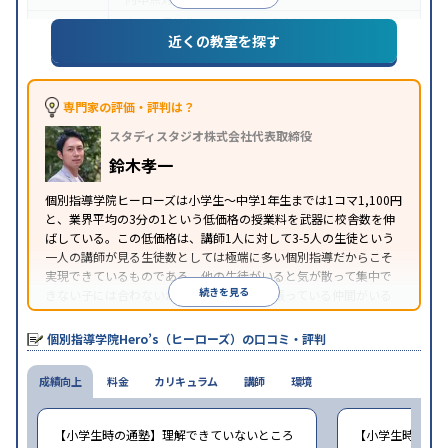
中高一貫校生に対応
成績保証制度あり
授業の振替
特徴
近くの教室を探す
可能
1科目から受講可能
季節講習のみの受講可
※2023年3月調査。
小学校高学年の個別指導塾アンケート調査方法
を参
照
専門家の評価・評判は？
スタディスタジオ株式会社代表取締役
鈴木孝一
個別指導学院ヒーローズは小学生〜中学1年生までは1コマ1,100円
と、業界平均の3分の1という低価格の授業料を武器に校舎数を伸
ばしている。この低価格は、講師1人に対して3-5人の生徒という
一人の講師が見る生徒数としては極端に多い個別指導だからこそ
実現できているものである。他の生徒がいると気が散って集中で
続きを見る
きない子には合わないが、周りに一緒に頑張っている仲間がいる
ほうが頑張れるタイプの子にはとてもコスパがいいと言える。
個別指導学院Hero’s（ヒーローズ）の口コミ・評判
成績向上
料金
カリキュラム
講師
環境
【小学生時の通塾】理解できていないところ
【小学生時の通