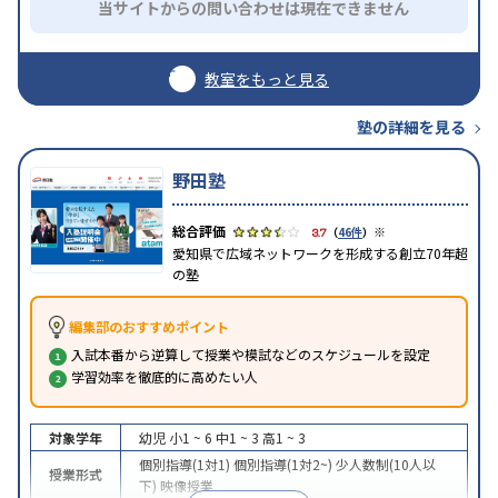
当サイトからの問い合わせは現在できません
教室をもっと見る
塾の詳細を見る
野田塾
※
3.7
（
46件
）
愛知県で広域ネットワークを形成する創立70年超
の塾
編集部のおすすめポイント
入試本番から逆算して授業や模試などのスケジュールを設定
学習効率を徹底的に高めたい人
対象学年
幼児
小1 ~ 6
中1 ~ 3
高1 ~ 3
個別指導(1対1)
個別指導(1対2~)
少人数制(10人以
授業形式
下)
映像授業