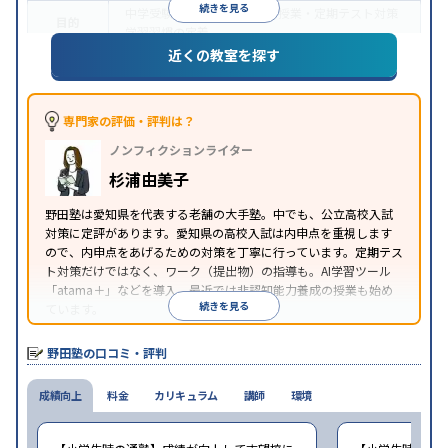
続きを見る
中学受験
高校受験
大学受験
授業・定期テスト対策
目的
学習習慣の定着
近くの教室を探す
授業の振替可能
学習にPC・タブレットを利用
自習
特徴
室あり
※2023年10月調査。
小学校高学年の集団塾アンケート調査方法
を参照
専門家の評価・評判は？
ノンフィクションライター
杉浦由美子
野田塾は愛知県を代表する老舗の大手塾。中でも、公立高校入試
対策に定評があります。愛知県の高校入試は内申点を重視します
ので、内申点をあげるための対策を丁寧に行っています。定期テス
ト対策だけではなく、ワーク（提出物）の指導も。AI学習ツール
「atama＋」などを導入。最近では非認知能力養成の授業も始め
続きを見る
ています。
野田塾の口コミ・評判
成績向上
料金
カリキュラム
講師
環境