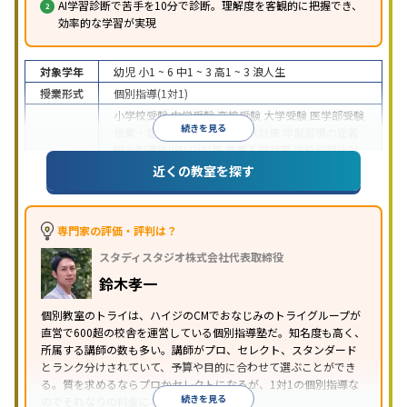
AI学習診断で苦手を10分で診断。理解度を客観的に把握でき、
効率的な学習が実現
対象学年
幼児
小1 ~ 6
中1 ~ 3
高1 ~ 3
浪人生
授業形式
個別指導(1対1)
小学校受験
中学受験
高校受験
大学受験
医学部受験
続きを見る
授業・定期テスト対策
内申点対策
学習習慣の定着
総合型選抜(旧AO)対策
推薦入試対策
学校別特化対
目的
策
国公立大対策
私大対策
共通テスト対策
英検(英
近くの教室を探す
語検定)対策
漢検(漢字検定)対策
数学特化対策
英
語・英会話特化対策
その他科目別特化対策
中高一貫校生に対応
授業の振替可能
不登校生に対
専門家の評価・評判は？
応
学習にPC・タブレットを利用
オンライン対応
1
特徴
スタディスタジオ株式会社代表取締役
科目から受講可能
季節講習のみの受講可
発達障害
の子どもに対応
自習室あり
鈴木孝一
※2023年3月調査。
小学校高学年の個別指導塾アンケート調査方法
を参
個別教室のトライは、ハイジのCMでおなじみのトライグループが
照
直営で600超の校舎を運営している個別指導塾だ。知名度も高く、
所属する講師の数も多い。講師がプロ、セレクト、スタンダード
とランク分けされていて、予算や目的に合わせて選ぶことができ
る。質を求めるならプロかセレクトになるが、1対1の個別指導な
続きを見る
のでそれなりの料金になる。