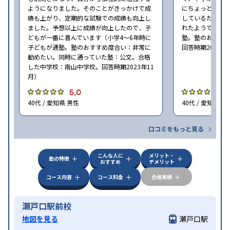
ようになりました。そのことがきっかけで成
にちょっと通い
績も上がり、定期的な試験での成績も向上し
しているため、
ました。予想以上に成績が向上したので、子
れたようでした（
どもが一番に喜んでいます（小学4〜6年時に
塾。塾のおすす
子どもが通塾。塾のおすすめ度合い：非常に
回答時期2023年
勧めたい。同時に通っていた塾：公文。合格
した中学校：南山中学校。回答時期2023年11
月）
5.0
5
40代 / 愛知県 男性
40代 / 愛知県 男
口コミをもっと見る
こんな人に
メリット・
塾の特徴
おすすめ
デメリット
コース内容
コース料金
合格実績
瀬戸口駅前校
地図を見る
瀬戸口駅