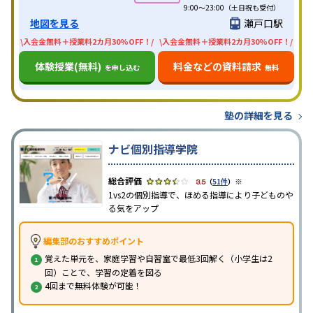
9:00～23:00（土日祝も受付）
地図を見る
瀬戸口駅
\入会金無料＋授業料2カ月30%OFF！/
\入会金無料＋授業料2カ月30%OFF！/
体験授業(無料)
料金などの資料請求
を申し込む
無料
塾の詳細を見る
ナビ個別指導学院
※
3.5
（
51件
）
1vs2の個別指導で、ほめる指導により子どものや
る気をアップ
編集部のおすすめポイント
覚えた単元を、家庭学習や自習室で最低3回解く（小学生は2
回）ことで、学習の定着を図る
4回まで無料体験が可能！