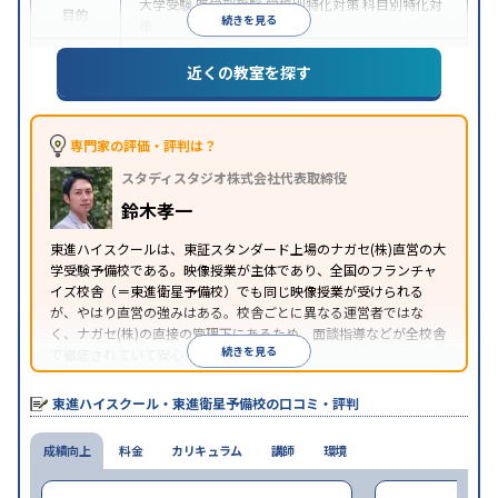
大学受験
医学部受験
学校別特化対策
科目別特化対
目的
続きを見る
策
特待生・奨学金制度あり
授業の振替可能
学習に
近くの教室を探す
特徴
PC・タブレットを利用
1科目から受講可能
季節講
習のみの受講可
※2024年6月調査。
大学受験塾・予備校のアンケート調査方法
を参照
専門家の評価・評判は？
スタディスタジオ株式会社代表取締役
鈴木孝一
東進ハイスクールは、東証スタンダード上場のナガセ(株)直営の大
学受験予備校である。映像授業が主体であり、全国のフランチャ
イズ校舎（＝東進衛星予備校）でも同じ映像授業が受けられる
が、やはり直営の強みはある。校舎ごとに異なる運営者ではな
く、ナガセ(株)の直接の管理下にあるため、面談指導などが全校舎
続きを見る
で徹底されていて安心できる。
東進衛星予備校は、運営会社により指導方針や校舎のルールが異
なる。体験授業では、授業のみで判断するのではなく、担当者や
東進ハイスクール・東進衛星予備校の口コミ・評判
校舎雰囲気、校舎での合格実績などを確認すると良いだろう。
成績向上
料金
カリキュラム
講師
環境