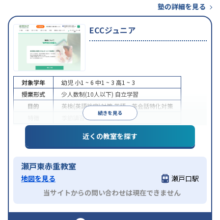
塾の詳細を見る
ECCジュニア
対象学年
幼児
小1 ~ 6
中1 ~ 3
高1 ~ 3
授業形式
少人数制(10人以下)
自立学習
目的
英検(英語検定)対策
英語・英会話特化対策
続きを見る
特徴
季節講習のみの受講可
近くの教室を探す
瀬戸東赤重教室
地図を見る
瀬戸口駅
当サイトからの問い合わせは現在できません