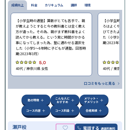
成績向上
料金
カリキュラム
講師
環境
【小学生時の通塾】算数がとても苦手で、親
【小学生時の通
が教えようとすると今の教科書とは全く教え
ろはよくやり方
方が違った。その為、親がまず教科書をよく
びてきたようで
読んでから教える。という実に時間がかかる
た（小学3〜6年
事になってしまった為、塾に通わせる選択を
期:2023年3月）
した（小学5〜6年時に子どもが通塾。回答時
期:2023年3月）
5.0
4
40代 / 神奈川県 女性
40代 / 東京都 女
口コミをもっと見る
こんな人に
メリット・
塾の特徴
おすすめ
デメリット
コース内容
コース料金
合格実績
瀬戸校
電話する
通話料無料