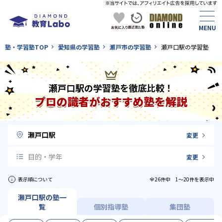
塾・学習塾TOP
愛知県の学習塾
瀬戸市の学習塾
瀬戸口駅の学習塾
瀬戸口駅の学習塾を徹底比較！
プロの識者がおすすめ塾を解説
瀬戸口駅
変更
目的・学年
変更
表示順について
全26件中 1〜20件を表示中
瀬戸口駅の塾一
覧
個別指導塾
集団塾