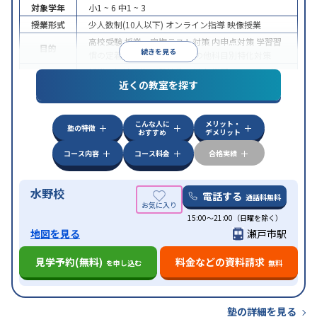
対象学年
小1 ~ 6
中1 ~ 3
授業形式
少人数制(10人以下)
オンライン指導
映像授業
高校受験
授業・定期テスト対策
内申点対策
学習習
目的
続きを見る
慣の定着
学校別特化対策
その他科目別特化対策
授業の振替可能
不登校生に対応
学習にPC・タブレ
近くの教室を探す
特徴
ットを利用
オンライン対応
1科目から受講可能
季
節講習のみの受講可
自習室あり
こんな人に
メリット・
塾の特徴
おすすめ
デメリット
コース内容
コース料金
合格実績
水野校
電話する
通話料無料
15:00～21:00（日曜を除く）
地図を見る
瀬戸市駅
見学予約(無料)
料金などの資料請求
を申し込む
無料
塾の詳細を見る