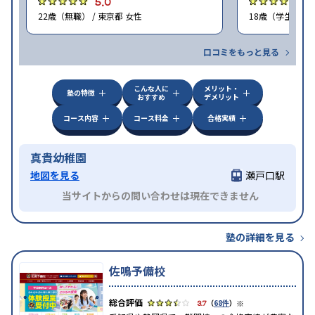
5.0
5
22歳（無職） / 東京都 女性
18歳（学生） / 
口コミをもっと見る
こんな人に
メリット・
塾の特徴
おすすめ
デメリット
コース内容
コース料金
合格実績
真貴幼稚園
地図を見る
瀬戸口駅
当サイトからの問い合わせは現在できません
塾の詳細を見る
佐鳴予備校
※
3.7
（
68件
）