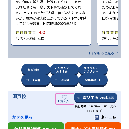
を、何度も繰り返し指導してくれて、また、
ていないので、
忘れた頃にも再度テスト等で確認してくれ
たのがよかった
る。 テストの点数が大幅に伸びたわけではな
で、よかった（小
いが、成績が確実に上がっている（小学6年時
回答時期:2023年
に子どもが通塾。回答時期:2023年3月）
4.0
4
40代 / 東京都 女性
30代 / 千葉県 女
口コミをもっと見る
こんな人に
メリット・
塾の特徴
おすすめ
デメリット
コース内容
コース料金
合格実績
瀬戸校
電話する
通話料無料
受付時間：16:00〜22:00（定休
日：日曜日）
地図を見る
瀬戸口駅
体験授業(無料)
料金などの資料請求