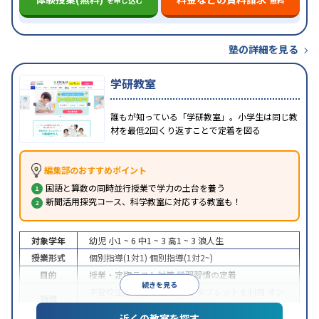
を申し込む
無料
塾の詳細を見る
学研教室
誰もが知っている「学研教室」。小学生は同じ教
材を最低2回くり返すことで定着を図る
編集部のおすすめポイント
国語と算数の同時並行授業で学力の土台を養う
新聞活用探究コース、科学教室に対応する教室も！
対象学年
幼児
小1 ~ 6
中1 ~ 3
高1 ~ 3
浪人生
授業形式
個別指導(1対1)
個別指導(1対2~)
目的
授業・定期テスト対策
学習習慣の定着
続きを見る
不登校生に対応
学習にPC・タブレットを利用
オン
特徴
ライン対応
近くの教室を探す