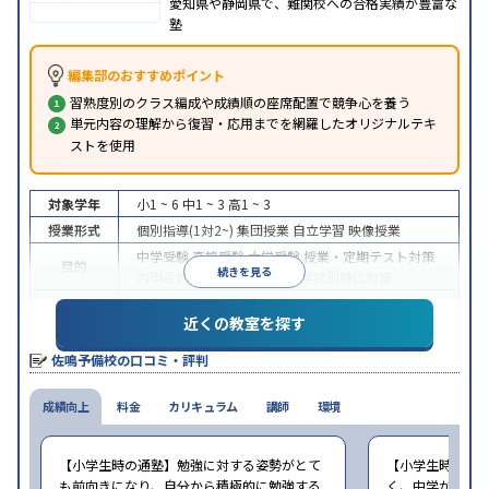
愛知県や静岡県で、難関校への合格実績が豊富な
塾
編集部のおすすめポイント
習熟度別のクラス編成や成績順の座席配置で競争心を養う
単元内容の理解から復習・応用までを網羅したオリジナルテキ
ストを使用
対象学年
小1 ~ 6
中1 ~ 3
高1 ~ 3
授業形式
個別指導(1対2~)
集団授業
自立学習
映像授業
中学受験
高校受験
大学受験
授業・定期テスト対策
目的
続きを見る
内申点対策
学習習慣の定着
学校別特化対策
授業の振替可能
学習にPC・タブレットを利用
1科
特徴
近くの教室を探す
目から受講可能
季節講習のみの受講可
※2023年10月調査。
小学校高学年の集団塾アンケート調査方法
を参照
佐鳴予備校の口コミ・評判
成績向上
料金
カリキュラム
講師
環境
【小学生時の通塾】勉強に対する姿勢がとて
【小学生時の通
も前向きになり、自分から積極的に勉強する
く、中学から始