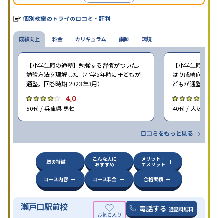
個別教室のトライの口コミ・評判
成績向上
料金
カリキュラム
講師
環境
【小学生時の通塾】勉強する習慣がついた。
【小学生時の通塾
勉強方法を理解した（小学5年時に子どもが
はり成績向上には
通塾。回答時期:2023年3月）
どもが通塾。回答時
4.0
4
50代 / 兵庫県 男性
40代 / 大阪府 女
口コミをもっと見る
こんな人に
メリット・
塾の特徴
おすすめ
デメリット
コース内容
コース料金
合格実績
瀬戸口駅前校
電話する
通話料無料