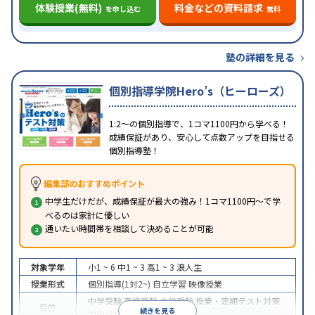
体験授業(無料)
料金などの資料請求
を申し込む
無料
塾の詳細を見る
個別指導学院Hero’s（ヒーローズ）
1:2～の個別指導で、1コマ1100円から学べる！
成績保証があり、安心して点数アップを目指せる
個別指導塾！
編集部のおすすめポイント
中学生だけだが、成績保証が最大の強み！1コマ1100円～で学
べるのは家計に優しい
通いたい時間帯を相談して決めることが可能
対象学年
小1 ~ 6
中1 ~ 3
高1 ~ 3
浪人生
授業形式
個別指導(1対2~)
自立学習
映像授業
中学受験
高校受験
大学受験
授業・定期テスト対策
目的
続きを見る
内申点対策
学習習慣の定着