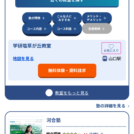
こんな人に
メリット・
塾の特徴
おすすめ
デメリット
コース内容
コース料金
合格実績
学研塩草が丘教室
地図を見る
山口駅
無料体験・資料請求
教室をもっと見る
塾の詳細を見る
河合塾
※
4.1
（
50件
）