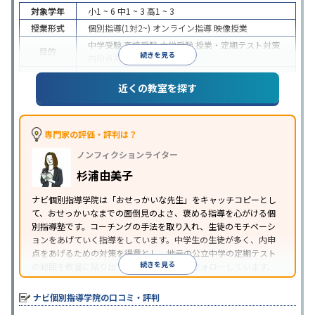
対象学年
小1 ~ 6
中1 ~ 3
高1 ~ 3
授業形式
個別指導(1対2~)
オンライン指導
映像授業
中学受験
高校受験
大学受験
授業・定期テスト対策
目的
続きを見る
内申点対策
学習習慣の定着
成績保証制度あり
授業の振替可能
オンライン対応
近くの教室を探す
特徴
1科目から受講可能
季節講習のみの受講可
自習室あ
り
※2023年3月調査。
小学校高学年の個別指導塾アンケート調査方法
を参
照
専門家の評価・評判は？
ノンフィクションライター
杉浦由美子
ナビ個別指導学院は「おせっかいな先生」をキャッチコピーとし
て、おせっかいなまでの面倒見のよさ、褒める指導を心がける個
別指導塾です。コーチングの手法を取り入れ、生徒のモチベーシ
ョンをあげていく指導をしています。中学生の生徒が多く、内申
点をあげるための対策を得意とし、地元の公立中学の定期テスト
続きを見る
の範囲を教室に貼り出すなど手厚く学習をフォローしています。
オリジナルテキストを使用しており、特に英語は各教科書に合わ
せたテキストを使った「先取り学習」で理解度を深められます。
ナビ個別指導学院の口コミ・評判