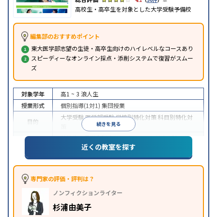
高校生・高卒生を対象とした大学受験予備校
編集部のおすすめポイント
東大医学部志望の生徒・高卒生向けのハイレベルなコースあり
スピーディーなオンライン採点・添削システムで復習がスムー
ズ
対象学年
高1 ~ 3
浪人生
授業形式
個別指導(1対1)
集団授業
大学受験
医学部受験
学校別特化対策
科目別特化対
目的
続きを見る
策
特待生・奨学金制度あり
オンライン対応
1科目から
特徴
近くの教室を探す
受講可能
季節講習のみの受講可
※2024年6月調査。
大学受験塾・予備校のアンケート調査方法
を参照
専門家の評価・評判は？
ノンフィクションライター
杉浦由美子