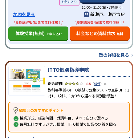
12:00～21:00(日・月を除く)
地図を見る
新瀬戸、瀬戸市駅
\夏期講習を4回まで無料体験！/
\夏期講習を4回まで無料体験！/
体験授業(無料)
料金などの資料請求
を申し込む
無料
塾の詳細を見る
ITTO個別指導学院
※
3.5
（
47件
）
教科書準拠のITTO模試で定期テストの点数UP！1
対1、1対2、1対3から選べる個別指導塾！
編集部のおすすめポイント
授業形式、授業時間、受講科目、すべて自分で選べる
毎月無料のオリジナル模試、ITTO模試で知識の定着を図る