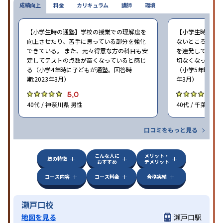
成績向上
料金
カリキュラム
講師
環境
【小学生時の通塾】学校の授業での理解度を
【小学生時の通
向上させたり、苦手に思っている部分を強化
ないところがあ
できている。 また、元々得意な方の科目も安
を連発していた
定してテストの点数が高くなっていると感じ
切なくなった。 
る（小学4年時に子どもが通塾。回答時
（小学5年時に子
期:2023年3月）
年3月）
5.0
4
40代 / 神奈川県 男性
40代 / 千葉県 女
口コミをもっと見る
こんな人に
メリット・
塾の特徴
おすすめ
デメリット
コース内容
コース料金
合格実績
瀬戸口校
地図を見る
瀬戸口駅