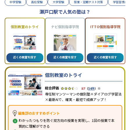
中学受験
高校受験
大学受験
授業・定期テスト対策
学習習慣の
瀬戸口駅で人気の塾は？
個別教室のトライ
ナビ個別指導学院
ITTO個別指導学院
近くの教室を探す
近くの教室を探す
近くの教室を探す
個別教室のトライ
※
3.7
（
54件
）
専任制マンツーマンの個別塾×ダイアログ学習法
×最新AIで、確実・最短で成績アップ！
編集部のおすすめポイント
わかったつもりを防ぐ双方向の授業を実現し、1回の授業で本
質的に理解ができる