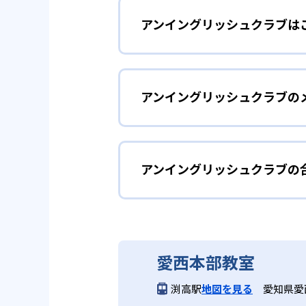
アンイングリッシュクラブは
アンイングリッシュクラブでは、
「音」として覚えることを目標に、
英語を「音」とし
幼児
重点を置く。
アンイングリッシュクラブの
英語を「音」として覚えることを目
2
フォニックス
どんなメリットがある?
話す・聞く力を
小学生
全クラスでフォニックスを徹底指
ショントレーニングで、聞き取っ
アンイングリッシュクラブの
アンイングリッシュクラブでは、
Yellow〜Redクラスではコ
「書く」「読む」「聞く」の4技
グ・ソロティーチングなどを選べ
ーキングトレーニングを実施する
ン、TPRなど多彩な学習法を組
アンイングリッシュクラブ
3
選べる指導形
受験英語対策を
中学生
どんなデメリットがある?
アンイングリッシュクラブは合格
愛西本部教室
中学生・高校生が対象となる英会
日本人講師と外国人講師による授
愛知・岐阜エリアの直営教室のみ
し、フリーカンバセーションを行
毎回ペアで授業を行うペアティー
渕高駅
地図を見る
愛知県愛
み実施しているものもあるため、