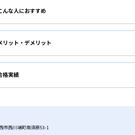
こんな人におすすめ
「英語を英語のまま理解する」ことを目標に、「英語耳」をつ
幼児〜小学校低学年向けのWhite〜Yellowクラスでは、
て吸収したい人
メリット・デメリット
標に、WhiteクラスやYellowクラスでは英語をできるだけ
×ディクテーションで発音と理解を強化
本格的に鍛えたい人
導し、正確な発音の習得を目指す。さらに、動画付きオリジナ
た英語を実際に書くアウトプットを実践。音で聞く力と文字化
合格実績
英語を母語感覚で習得していくための授業が受けられる。リレ
ミュニケーションに重点を置き、英語の指示通りに体を動かすTPR
能をバランス良く向上させる。
るため、学習目的や予算に応じて最適な授業形式を選択可能だ
。段階的にレベルアップしながら、英語を「英語のまま」理解
み合わせたトレーニングで、4技能をバランス良く伸ばせる。
の合格実績は？
式
見据えて応用力を身に付けたい人
実績を公式サイトで公開していない。
話A・Bクラスは、外国人講師のみの授業となる。英語を日本
業と、日本人講師のみの授業を隔週で実施するリレーティーチ
で展開するため、地域外の受講は難しい。ペアティーチングな
う。大学受験やその先にも役立つ英会話力を養う。
チング、外国人講師のみのソロティーチングなど、さまざまな
西市西川端町南須原53-1
近くの教室で希望する指導形式が選べない場合もある。