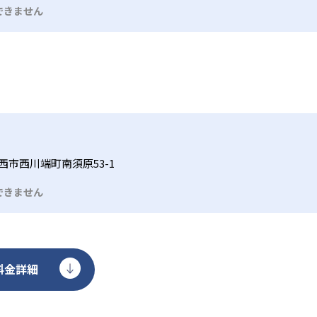
できません
西市西川端町南須原53-1
できません
料金詳細