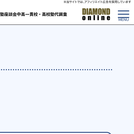
塾
座談会
中高一貫校・高校
塾代調査