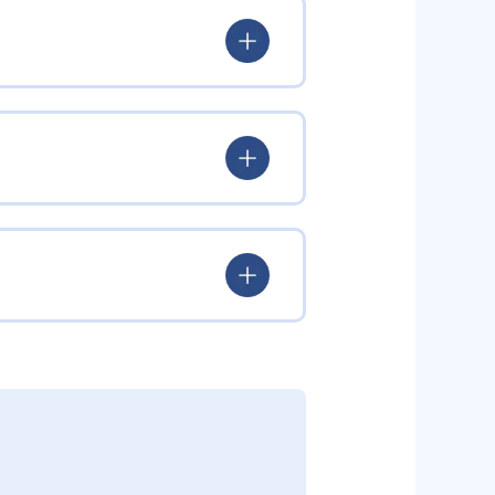
くるトレーニングを行う。英語を
英語をできるだけたくさん聞くことに
たくさん聞くことに重点を置く。
ルテキストを使用したディクテー
する理解力を同時に鍛え「話す」
ーティーチング・ペアティーチン
やQ&A、言い換え練習を用いたスピ
。フォニックスやディクテーショ
し話す力を養う。
語と同じくらい話せる水準を目指
ング。日本人講師と外国人講師が
どの指導形式には一部の校舎での
指導形式が用意されている。