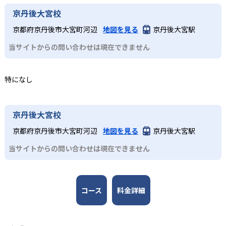
達ステージに合わせた学習目標と学びの流れを設定。未就
語4技能を伸ばせる点である。英語のプロが監修したオリジ
2
アルクKiddy CAT英語教室は合格実績を公式サイトで公開し
京丹後大宮校
学児の敏感期に合わせた「よく聞く」→「声に出す」
ナル教材や「音が出るペン」、「CLIL」（英語の4技能を高
ていない。
4～5歳児
→「自分のことを話す」の3ステップや、小学生のフォニッ
める教育方法）など多彩な学習ツールを活用し、楽しみな
京都府京丹後市大宮町河辺
地図を見る
京丹後大宮駅
クス（アルファベットの文字を音声化する方法）指導、中
がら実践的な英語運用力を身につけられる。全国に展開す
4～5歳児向けに設計された2年間のカリキュラムで、「よく
学生のタスクベース学習（実用的なテーマや課題に取り組
当サイトからの問い合わせは現在できません
る教室網があり、無料体験レッスンや地域に適したサポー
聞く」→「声に出す」→「自分のことを話す」の3ステップ
むことで、外国語のコミュニケーション能力を上げる教育
トを受けられる。少人数制グループレッスンで一人ひとり
を通じてセンテンス（1文程度）での表現力を習得。週1回
方法）など、段階的に「聞く」「話す」「読む」「書く」
にきめ細かい指導が行き届く点も強みである。
50分のレッスンでは「音が出るペン」などの教材を活用
の英語4技能をバランスよく育成する設計となっている。
特になし
し、家庭学習も促進する。小学生コースへの橋渡しとなる
どんなデメリットがある?
基礎力を楽しく習得できる。
3
英語のプロが作る信頼の教材
デメリットとしては、教室によって開講コースやレッスン
3
京丹後大宮校
時間、月謝や入会金が異なるため、希望するコースが近隣
アルクの50年以上にわたる教材開発のノウハウを結集した
で受講できない場合がある点である。また、教材費や年間
小学生～中学生（JHコース）
オリジナル教材を使用。DVDやペン型学習ツール、ワーク
京都府京丹後市大宮町河辺
地図を見る
京丹後大宮駅
プランに一定の費用負担が生じるほか、週1回のペースで学
ブック、テキスト、CDなど多彩な媒体を通じて、4技能を
小学生低学年のSTEP1～3は週1回50分、高学年のSTEP4～
ぶ形式のため、学習量を確保するには家庭での追加学習が
当サイトからの問い合わせは現在できません
総合的にカバーし、実践的な英語運用能力を養成する。教
6は週1回60分で、フォニックス（アルファベットの文字を
必要なこともある。さらに、グループレッスンのため、個
材は年齢・学年別に最適化されており、家庭学習との連携
音声化する方法）やMATメソッド（講師が見本示し、子ど
人指導のように細部までマンツーマンで指導を受けたい場
もスムーズに行える構成となっている。
もがまねをしながら英語を話す指導法）を取り入れた会話
合には別途オプションを検討する必要がある。
コース
料金詳細
力強化を実施。JHコースは中学1～2年生向けに週1回60～
90分で文法定着とタスクベース学習を両立し、コミュニケ
ーション力を育成する。学校英語の補完としても活用しや
すいカリキュラム構成となっている。