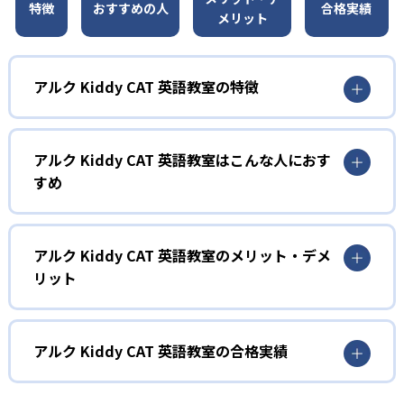
特徴
おすすめの人
合格実績
メリット
アルク Kiddy CAT 英語教室の特徴
1
オリジナリティあふれるレッスン
アルク Kiddy CAT 英語教室はこんな人におす
レッスンはアルク独自の要素が盛り込まれた、楽しいアク
すめ
ティビティで構成される。顧客満足度95%を誇る講師陣の
工夫が行き届いた指導により、子どもたちは飽きることな
1
く英語に親しみ、自然に発話する力を伸ばす。講師オリジ
ナルの演出や年齢に応じたアレンジを随所に取り入れ、学
2～3歳児（プリコース）
アルク Kiddy CAT 英語教室のメリット・デメ
習意欲を高める仕掛けが豊富に用意されている。
リット
プリコースは2～3歳児を対象とした親子参加型レッスン。
2
親子で一緒にDVD『アルクのabc』を見ながら英語の歌やア
どんなメリットがある?
2歳から中学生までの発達段階に応じたカリキ
ニメを体験し、アクティビティやゲームを通じて英語の音
やリズムに親しむ。週1回40分という短時間ながら集中して
ュラム
アルクKiddy CAT英語教室の最大のメリットは、年齢・発達
アルク Kiddy CAT 英語教室の合格実績
学べる仕組みとなっており、親子のコミュニケーションを
段階に応じた豊富なコース体系と独自開発教材により、段
深めながら英語感覚を養う。
2～3歳向けのプリコースから中学生コースまで、年齢や発
階的かつ総合的に「聞く」「話す」「読む」「書く」の英
アルク Kiddy CAT 英語教室の合格実績は？