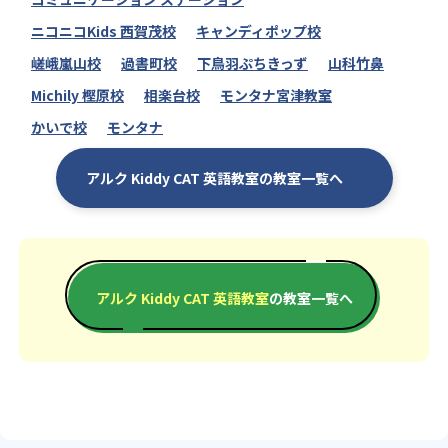
ニコニコKids 西賀茂校
キャンディポップ校
嵯峨嵐山校
過書町校
下鳥羽ぷちきっず
山科竹鼻
Michily 樫原校
相楽台校
モンタナ宮津教室
かいで校
モンタナ
アルク Kiddy CAT 英語教室の教室一覧へ
アルク Kiddy CAT 英語教室
の教室一覧へ