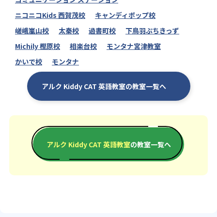
ニコニコKids 西賀茂校
キャンディポップ校
嵯峨嵐山校
太秦校
過書町校
下鳥羽ぷちきっず
Michily 樫原校
相楽台校
モンタナ宮津教室
かいで校
モンタナ
アルク Kiddy CAT 英語教室の教室一覧へ
アルク Kiddy CAT 英語教室
の教室一覧へ