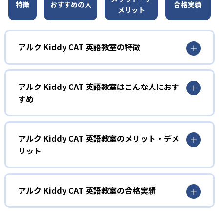
特徴
おすすめの人
合格実績
メリット
アルク Kiddy CAT 英語教室の特徴
1
オリジナリティあふれるレッスン
アルク Kiddy CAT 英語教室はこんな人におす
レッスンはアルク独自の要素が盛り込まれた、楽しいアク
すめ
ティビティで構成される。顧客満足度95%を誇る講師陣の
工夫が行き届いた指導により、子どもたちは飽きることな
1
く英語に親しみ、自然に発話する力を伸ばす。講師オリジ
ナルの演出や年齢に応じたアレンジを随所に取り入れ、学
2～3歳児（プリコース）
アルク Kiddy CAT 英語教室のメリット・デメ
習意欲を高める仕掛けが豊富に用意されている。
リット
プリコースは2～3歳児を対象とした親子参加型レッスン。
2
親子で一緒にDVD『アルクのabc』を見ながら英語の歌やア
どんなメリットがある?
2歳から中学生までの発達段階に応じたカリキ
ニメを体験し、アクティビティやゲームを通じて英語の音
やリズムに親しむ。週1回40分という短時間ながら集中して
ュラム
アルクKiddy CAT英語教室の最大のメリットは、年齢・発達
アルク Kiddy CAT 英語教室の合格実績
学べる仕組みとなっており、親子のコミュニケーションを
段階に応じた豊富なコース体系と独自開発教材により、段
深めながら英語感覚を養う。
2～3歳向けのプリコースから中学生コースまで、年齢や発
階的かつ総合的に「聞く」「話す」「読む」「書く」の英
アルク Kiddy CAT 英語教室の合格実績は？