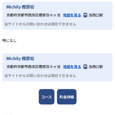
達ステージに合わせた学習目標と学びの流れを設定。未就
語4技能を伸ばせる点である。英語のプロが監修したオリジ
2
アルクKiddy CAT英語教室は合格実績を公式サイトで公開し
Michily 樫原校
学児の敏感期に合わせた「よく聞く」→「声に出す」
ナル教材や「音が出るペン」、「CLIL」（英語の4技能を高
ていない。
4～5歳児
→「自分のことを話す」の3ステップや、小学生のフォニッ
める教育方法）など多彩な学習ツールを活用し、楽しみな
京都府京都市西京区樫原百々ヶ池
地図を見る
洛西口駅
クス（アルファベットの文字を音声化する方法）指導、中
がら実践的な英語運用力を身につけられる。全国に展開す
4～5歳児向けに設計された2年間のカリキュラムで、「よく
学生のタスクベース学習（実用的なテーマや課題に取り組
当サイトからの問い合わせは現在できません
る教室網があり、無料体験レッスンや地域に適したサポー
聞く」→「声に出す」→「自分のことを話す」の3ステップ
むことで、外国語のコミュニケーション能力を上げる教育
トを受けられる。少人数制グループレッスンで一人ひとり
を通じてセンテンス（1文程度）での表現力を習得。週1回
方法）など、段階的に「聞く」「話す」「読む」「書く」
にきめ細かい指導が行き届く点も強みである。
50分のレッスンでは「音が出るペン」などの教材を活用
の英語4技能をバランスよく育成する設計となっている。
特になし
し、家庭学習も促進する。小学生コースへの橋渡しとなる
どんなデメリットがある?
基礎力を楽しく習得できる。
3
英語のプロが作る信頼の教材
デメリットとしては、教室によって開講コースやレッスン
3
Michily 樫原校
時間、月謝や入会金が異なるため、希望するコースが近隣
アルクの50年以上にわたる教材開発のノウハウを結集した
で受講できない場合がある点である。また、教材費や年間
小学生～中学生（JHコース）
オリジナル教材を使用。DVDやペン型学習ツール、ワーク
京都府京都市西京区樫原百々ヶ池
地図を見る
洛西口駅
プランに一定の費用負担が生じるほか、週1回のペースで学
ブック、テキスト、CDなど多彩な媒体を通じて、4技能を
小学生低学年のSTEP1～3は週1回50分、高学年のSTEP4～
ぶ形式のため、学習量を確保するには家庭での追加学習が
当サイトからの問い合わせは現在できません
総合的にカバーし、実践的な英語運用能力を養成する。教
6は週1回60分で、フォニックス（アルファベットの文字を
必要なこともある。さらに、グループレッスンのため、個
材は年齢・学年別に最適化されており、家庭学習との連携
音声化する方法）やMATメソッド（講師が見本示し、子ど
人指導のように細部までマンツーマンで指導を受けたい場
もスムーズに行える構成となっている。
もがまねをしながら英語を話す指導法）を取り入れた会話
合には別途オプションを検討する必要がある。
コース
料金詳細
力強化を実施。JHコースは中学1～2年生向けに週1回60～
90分で文法定着とタスクベース学習を両立し、コミュニケ
ーション力を育成する。学校英語の補完としても活用しや
すいカリキュラム構成となっている。