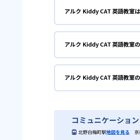
アルク Kiddy CAT 英語
レッスンはアルク独自の要素が盛
いた指導により、子どもたちは飽
2～3歳児（プリコ
1
アレンジを随所に取り入れ、学習
アルク Kiddy CAT 英語
プリコースは2～3歳児を対象とし
2
2歳から中学
し、アクティビティやゲームを通
おり、親子のコミュニケーション
どんなメリットがある?
2～3歳向けのプリコースから中
に合わせた「よく聞く」→「声に
アルク Kiddy CAT 英語教
アルクKiddy CAT英語教室
4～5歳児
2
を音声化する方法）指導、中学生
合的に「聞く」「話す」「読む」
力を上げる教育方法）など、段階
ペン」、「CLIL」（英語の4
4～5歳児向けに設計された2年
アルク Kiddy CAT 英
る。
けられる。全国に展開する教室網
ンテンス（1文程度）での表現力
一人ひとりにきめ細かい指導が行
小学生コースへの橋渡しとなる基
アルクKiddy CAT英語教室は
3
英語のプロが
コミュニケーション
どんなデメリットがある?
小学生～中学生（J
3
北野白梅町駅
地図を見る
京
アルクの50年以上にわたる教材