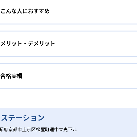
教室はこんな人におすすめ
り込まれた、楽しいアクティビティで構成される。顧客満足度
きることなく英語に親しみ、自然に発話する力を伸ばす。講師
ース）
意欲を高める仕掛けが豊富に用意されている。
教室のメリット・デメリット
た親子参加型レッスン。親子で一緒にDVD『アルクのabc』
生までの発達段階に応じたカリキュラム
じて英語の音やリズムに親しむ。週1回40分という短時間なが
を深めながら英語感覚を養う。
学生コースまで、年齢や発達ステージに合わせた学習目標と学
出す」→「自分のことを話す」の3ステップや、小学生のフォ
室の合格実績
の最大のメリットは、年齢・発達段階に応じた豊富なコース体系と
のタスクベース学習（実用的なテーマや課題に取り組むことで
「書く」の英語4技能を伸ばせる点である。英語のプロが監修
的に「聞く」「話す」「読む」「書く」の英語4技能をバラン
技能を高める教育方法）など多彩な学習ツールを活用し、楽しみ
間のカリキュラムで、「よく聞く」→「声に出す」→「自分のこ
語教室の合格実績は？
があり、無料体験レッスンや地域に適したサポートを受けられ
を習得。週1回50分のレッスンでは「音が出るペン」などの教
き届く点も強みである。
礎力を楽しく習得できる。
合格実績を公式サイトで公開していない。
作る信頼の教材
 ステーション
Hコース）
都府京都市上京区松屋町通中立売下ル
開発のノウハウを結集したオリジナル教材を使用。DVDやペン