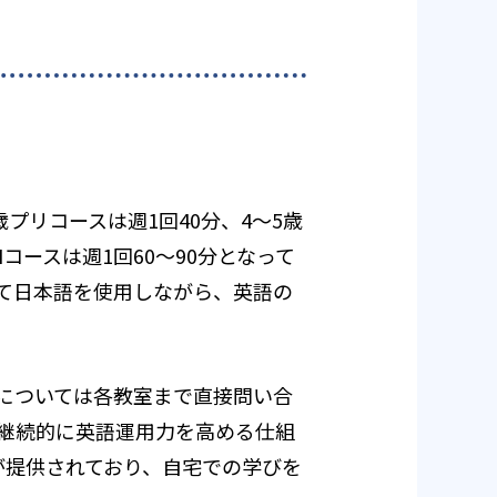
歳プリコースは週1回40分、4～5歳
JHコースは週1回60～90分となって
て日本語を使用しながら、英語の
については各教室まで直接問い合
継続的に英語運用力を高める仕組
が提供されており、自宅での学びを