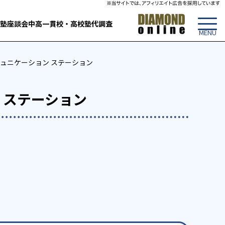
塾
座談会
中高一貫校・高校
塾代調査
 コミュニケーション ステーション
ン ステーション