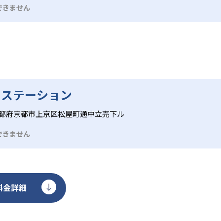
て開講コースやレッスン時間、月謝や入会金が異なるため、希
回50分、高学年のSTEP4～6は週1回60分で、フォニックス
て、4技能を総合的にカバーし、実践的な英語運用能力を養成す
できません
材費や年間プランに一定の費用負担が生じるほか、週1回のペ
見本示し、子どもがまねをしながら英語を話す指導法）を取り入
スムーズに行える構成となっている。
必要なこともある。さらに、グループレッスンのため、個人指
0～90分で文法定着とタスクベース学習を両立し、コミュニケー
プションを検討する必要がある。
ラム構成となっている。
 ステーション
都府京都市上京区松屋町通中立売下ル
できません
料金詳細