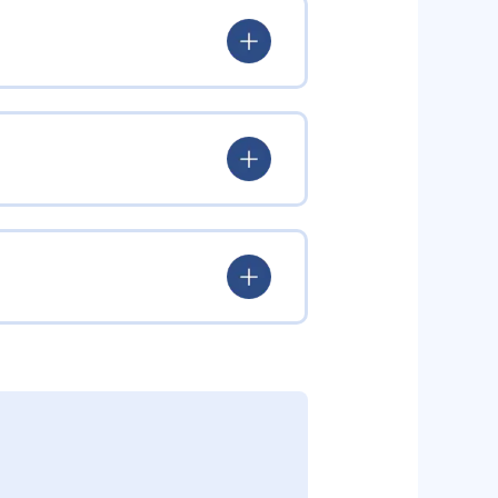
95%を誇る講師陣の工夫が行き届
オリジナルの演出や年齢に応じた
を見ながら英語の歌やアニメを体験
ら集中して学べる仕組みとなって
びの流れを設定。未就学児の敏感期
ニックス（アルファベットの文字
独自開発教材により、段階的かつ総
、外国語のコミュニケーション能
したオリジナル教材や「音が出る
スよく育成する設計となってい
ながら実践的な英語運用力を身につ
とを話す」の3ステップを通じてセ
る。少人数制グループレッスンで
材を活用し、家庭学習も促進する。
型学習ツール、ワークブック、テキ