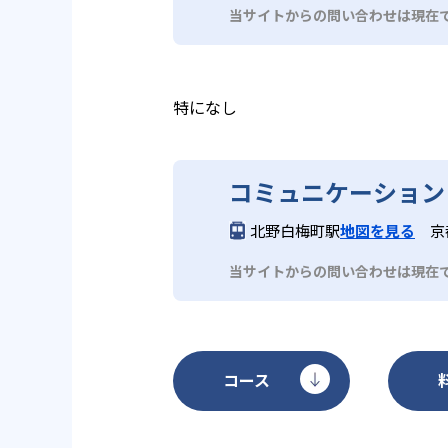
デメリットとしては、教室によっ
小学生低学年のSTEP1～3は週1
スト、CDなど多彩な媒体を通じ
当サイトからの問い合わせは現在
い場合がある点である。また、教
方法）やMATメソッド（講師が
されており、家庭学習との連携も
確保するには家庭での追加学習が
は中学1～2年生向けに週1回6
で指導を受けたい場合には別途オ
完としても活用しやすいカリキュ
特になし
コミュニケーション
北野白梅町駅
地図を見る
京
当サイトからの問い合わせは現在
コース