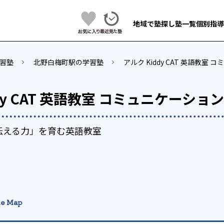
地域で塾探し
塾一覧
個別指導
習塾
北野白梅町駅の学習塾
アルク Kiddy CAT 英語教室
dy CAT 英語教室 コミュニケーショ
伝える力」を育む英語教室
e Map