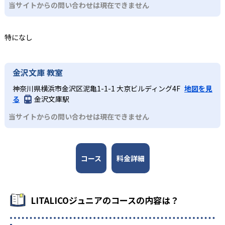
どんなデメリットがある?
と集団支援の授業を組み合わせて、対人関係の基本スキル
当サイトからの問い合わせは現在できません
や自己表現力を育む。
教室運営費や授業料は教室ごとに異なり、地域によって費
定期的な面談や振り返りを通じて、ご家庭での学び方やほ
用負担が大きく変動する場合がある。 また、教室によって
小学生・中高生
め方までプランニング。保護者向けのペアレントトレーニ
特になし
開講日時や定員が異なるため、希望する時間帯に予約が取
ングプログラムも用意し、家庭・学校・教室が連携する体
短期間で成長を実感したい人向け
りにくい場合がある。
制で子どもを多角的に支援する仕組みを構築している。
パーソナルコースでは、9か月を1つの区切りとして目標を
金沢文庫 教室
設定して取り組む。専任の担当指導員による完全マンツー
マン・オーダーメイドの支援により、短期間での成長を目
神奈川県横浜市金沢区泥亀1-1-1 大京ビルディング4F
地図を見
指す。専門的なアセスメントにより、それぞれの子どもに
る
金沢文庫駅
適した学習計画を立てる。保護者をサポートするサービス
当サイトからの問い合わせは現在できません
も提供している。
コース
料金詳細
LITALICOジュニアのコースの内容は？