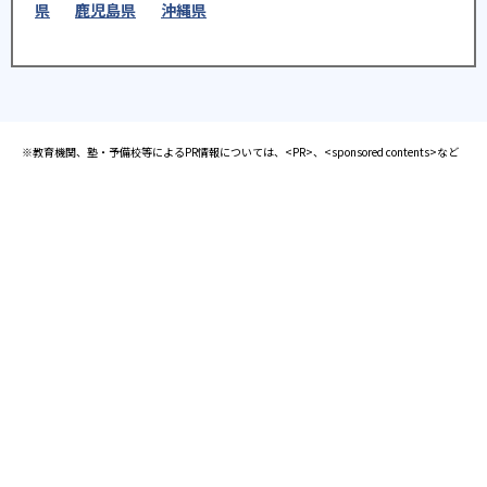
県
鹿児島県
沖縄県
※教育機関、塾・予備校等によるPR情報については、<PR>、<sponsored contents>など
を明示します。また、一部の記事・検索機能において、アフィリエイトプログラム等を利
用した提携機関・企業のサービス紹介を行っています。サービス内容や申し込み方法等に
ついては、リンク先の各サービスのページにある詳細情報を確認してください。
お知らせ
2025.08.23
塾・予備校 合格実績ランキングの詳細
2024.10.31
アンケート調査について
2023.03.23