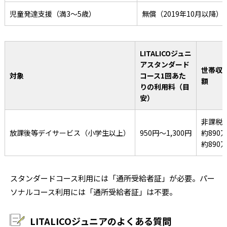
児童発達支援（満3～5歳）
無償（2019年10月以降）
LITALICOジュニ
アスタンダード
世帯収
対象
コース1回あた
額
りの利用料（目
安）
非課税世
放課後等デイサービス（小学生以上）
950円～1,300円
約890万
約890万
スタンダードコース利用には「通所受給者証」が必要。パー
ソナルコース利用には「通所受給者証」は不要。
LITALICOジュニアのよくある質問