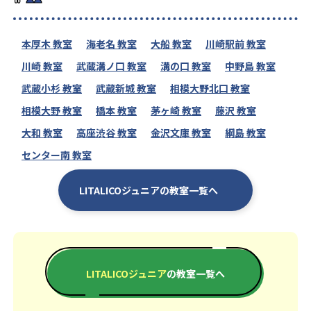
本厚木 教室
海老名 教室
大船 教室
川崎駅前 教室
川崎 教室
武蔵溝ノ口 教室
溝の口 教室
中野島 教室
武蔵小杉 教室
武蔵新城 教室
相模大野北口 教室
相模大野 教室
橋本 教室
茅ヶ崎 教室
藤沢 教室
大和 教室
高座渋谷 教室
金沢文庫 教室
綱島 教室
センター南 教室
LITALICOジュニアの教室一覧へ
LITALICOジュニア
の教室一覧へ