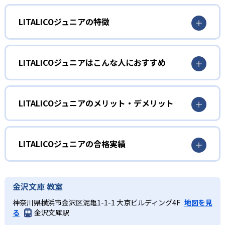
LITALICOジュニアの特徴
1
個別最適化教育
LITALICOジュニアはこんな人におすすめ
LITALICOジュニアでは、専門スタッフが発達特性や行動の
特徴を分析するアセスメントを実施し、一人ひとりのニー
0～2歳
ズに合わせたオーダーメイドの学習プログラムを提供す
る。国語・算数などの教科学習だけでなく、ソーシャルス
遊びを通してコミュニケーション能力を養いたい人
LITALICOジュニアのメリット・デメリット
キルや生活面でのサポートも組み込み、得意を伸ばしなが
向け
ら苦手を補う包括的な指導をする。
どんなメリットがある?
五感を使用する遊びなどを通して、子どもの能力を高めて
2
専門性の高い教育プログラム
いく。子どもが自発的に、楽しみながらコミュニケーショ
一人ひとりの発達特性に合わせたオーダーメイド指導で、
LITALICOジュニアの合格実績
ン能力を伸ばしていけるようにしている。
教科学習とソーシャルスキルアップを同時にサポートでき
発達障害・学習障害の支援経験豊富な講師陣が、心理学や
る。 発達支援の専門スタッフが在籍し、心理検査やアセス
LITALICOジュニアの合格実績は？
3～6歳
応用行動分析学に基づくエビデンス重視の指導メソッドを
メントを活用して学習プランを科学的に設計するため、的
LITALICOジュニアは合格実績を公式サイトで公開していな
導入。環境調整や教材選定においても視覚・聴覚・体感な
金沢文庫 教室
社会性を育みたい人向け
確なアプローチが期待できる。 また、保護者向けの面談や
い。
ど多様な学び方を取り入れ、オリジナル教材を活用しなが
トレーニングで家庭と教室の連携を強化し、学びの効果を
神奈川県横浜市金沢区泥亀1-1-1 大京ビルディング4F
地図を見
集団での遊びやルール学習を通じて、ソーシャルスキルア
ら、最適な学習体験を実現する。
継続的に高める体制が整っている。
る
金沢文庫駅
ップを図る時期。児童発達支援のサービスでは、個別支援
3
保護者サポート環境