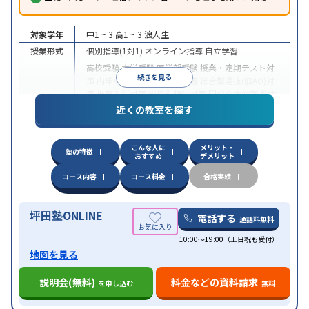
対象学年
中1 ~ 3
高1 ~ 3
浪人生
授業形式
個別指導(1対1)
オンライン指導
自立学習
高校受験
大学受験
医学部受験
授業・定期テスト対
続きを見る
策
内申点対策
学習習慣の定着
総合型選抜(旧AO)対
策
推薦入試対策
学校別特化対策
国公立大対策
私大
目的
対策
共通テスト対策
英検(英語検定)対策
漢検(漢字
近くの教室を探す
検定)対策
数学特化対策
英語・英会話特化対策
その
他科目別特化対策
こんな人に
メリット・
中高一貫校生に対応
授業の振替可能
不登校生に対
塾の特徴
おすすめ
デメリット
応
学習にPC・タブレットを利用
オンライン対応
1
特徴
科目から受講可能
季節講習のみの受講可
発達障害
コース内容
コース料金
合格実績
の子どもに対応
坪田塾ONLINE
電話する
通話料無料
10:00～19:00（土日祝も受付）
地図を見る
説明会(無料)
料金などの資料請求
を申し込む
無料