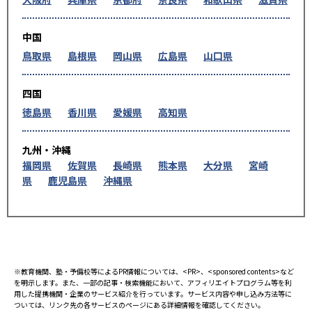
中国
鳥取県
島根県
岡山県
広島県
山口県
四国
徳島県
香川県
愛媛県
高知県
九州・沖縄
福岡県
佐賀県
長崎県
熊本県
大分県
宮崎
県
鹿児島県
沖縄県
※教育機関、塾・予備校等によるPR情報については、<PR>、<sponsored contents>など
を明示します。また、一部の記事・検索機能において、アフィリエイトプログラム等を利
用した提携機関・企業のサービス紹介を行っています。サービス内容や申し込み方法等に
ついては、リンク先の各サービスのページにある詳細情報を確認してください。