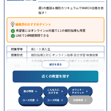
週1の面談＆個別カリキュラムでMARCH合格を目
指す！
編集部のおすすめポイント
希望者にはオンラインor対面で1:1の個別指導も用意
LINEで24時間質問できる
対象学年
高1 ~ 3
浪人生
授業形式
個別指導(1対1)
オンライン指導
自立学習
映像授業
大学受験
医学部受験
授業・定期テスト対策
内申点
続きを見る
目的
対策
学習習慣の定着
総合型選抜(旧AO)対策
推薦入
試対策
学校別特化対策
近くの教室を探す
中高一貫校生に対応
授業の振替可能
不登校生に対
特徴
応
学習にPC・タブレットを利用
オンライン対応
1
科目から受講可能
こんな人に
メリット・
塾の特徴
おすすめ
デメリット
コース内容
コース料金
合格実績