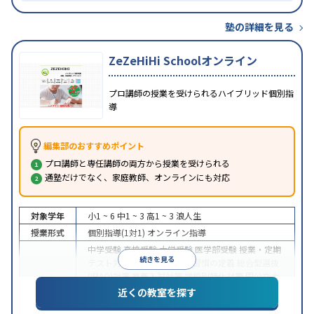
塾の詳細を見る
ZeZeHiHi Schoolオンライン
プロ講師の授業を受けられるハイブリッド個別指
導
編集部のおすすめポイント
プロ講師と専任講師の両方から授業を受けられる
通塾だけでなく、家庭教師、オンラインにも対応
対象学年
小1 ~ 6
中1 ~ 3
高1 ~ 3
浪人生
授業形式
個別指導(1対1)
オンライン指導
中学受験
高校受験
大学受験
医学部受験
授業・定期
続きを見る
テスト対策
内申点対策
学習習慣の定着
総合型選抜
(旧AO)対策
推薦入試対策
学校別特化対策
国公立大
目的
対策
私大対策
共通テスト対策
英検(英語検定)対策
近くの教室を探す
漢検(漢字検定)対策
数学特化対策
英語・英会話特化