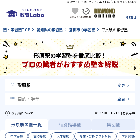
塾・学習塾TOP
愛知県の学習塾
蒲郡市の学習塾
形原駅の学習塾
形原駅の学習塾を徹底比較！
プロの識者がおすすめ塾を解説
形原駅
変更
目的・学年
変更
表示順について
全13件中 1〜13件を表示中
形原駅の塾一覧
個別指導塾
集団塾
中学受験
高校受験
大学受験
授業・定期テスト対策
学習習慣の