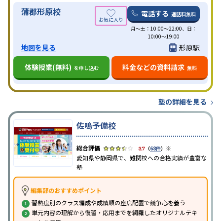
蒲郡形原校
電話する
通話料無料
月〜土：10:00〜22:00、日：
10:00〜19:00
地図を見る
形原駅
体験授業(無料)
料金などの資料請求
を申し込む
無料
塾の詳細を見る
佐鳴予備校
※
3.7
（
68件
）
愛知県や静岡県で、難関校への合格実績が豊富な
塾
編集部のおすすめポイント
習熟度別のクラス編成や成績順の座席配置で競争心を養う
単元内容の理解から復習・応用までを網羅したオリジナルテキ