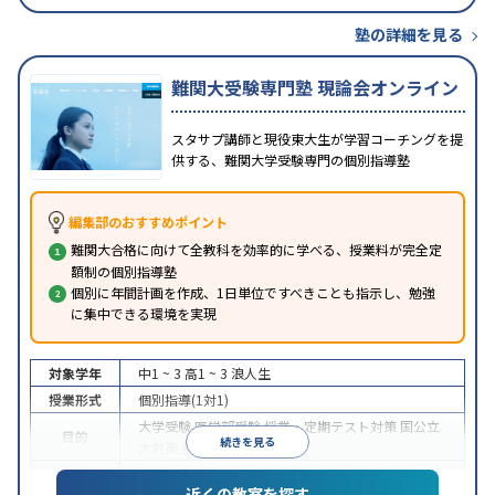
塾の詳細を見る
難関大受験専門塾 現論会オンライン
スタサプ講師と現役東大生が学習コーチングを提
供する、難関大学受験専門の個別指導塾
編集部のおすすめポイント
難関大合格に向けて全教科を効率的に学べる、授業料が完全定
額制の個別指導塾
個別に年間計画を作成、1日単位ですべきことも指示し、勉強
に集中できる環境を実現
対象学年
中1 ~ 3
高1 ~ 3
浪人生
授業形式
個別指導(1対1)
大学受験
医学部受験
授業・定期テスト対策
国公立
目的
続きを見る
大対策
英検(英語検定)対策
中高一貫校生に対応
授業の振替可能
オンライン対
特徴
近くの教室を探す
応
自習室あり