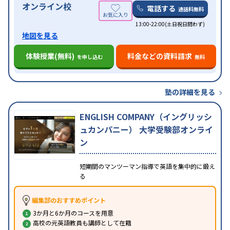
オンライン校
電話する
通話料無料
13:00-22:00(土日祝日問わず)
地図を見る
体験授業(無料)
料金などの資料請求
を申し込む
無料
塾の詳細を見る
ENGLISH COMPANY（イングリッシ
ュカンパニー） 大学受験部オンライ
ン
短期間のマンツーマン指導で英語を集中的に鍛え
る
編集部のおすすめポイント
3か月と6か月のコースを用意
高校の元英語教員も講師として在籍