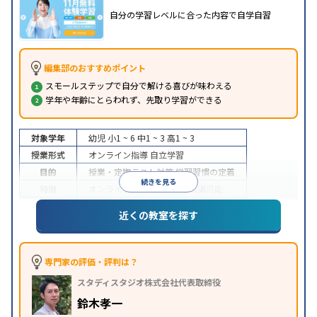
自分の学習レベルに合った内容で自学自習
編集部のおすすめポイント
スモールステップで自分で解ける喜びが味わえる
学年や年齢にとらわれず、先取り学習ができる
対象学年
幼児
小1 ~ 6
中1 ~ 3
高1 ~ 3
授業形式
オンライン指導
自立学習
目的
授業・定期テスト対策
学習習慣の定着
続きを見る
特徴
オンライン対応
1科目から受講可能
近くの教室を探す
専門家の評価・評判は？
スタディスタジオ株式会社代表取締役
鈴木孝一