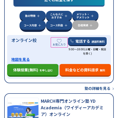
こんな人に
メリット・
塾の特徴
おすすめ
デメリット
コース内容
コース料金
合格実績
オンライン校
電話する
通話料無料
9:00～18:00(土曜・日曜・祝日
を除く)
地図を見る
体験授業(無料)
料金などの資料請求
を申し込む
無料
塾の詳細を見る
MARCH専門オンライン塾 YD
Academia（ワイディーアカデミ
ア）オンライン