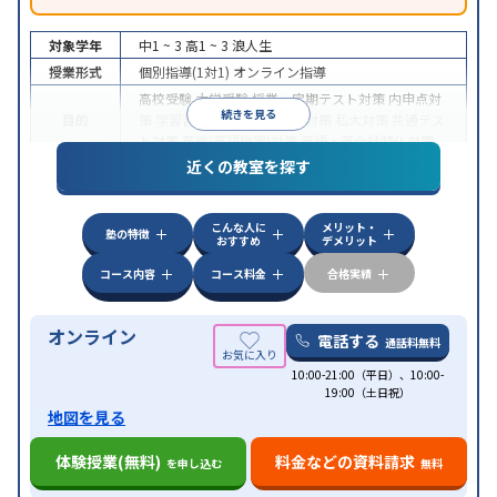
対象学年
中1 ~ 3
高1 ~ 3
浪人生
授業形式
個別指導(1対1)
オンライン指導
高校受験
大学受験
授業・定期テスト対策
内申点対
続きを見る
目的
策
学習習慣の定着
国公立大対策
私大対策
共通テス
ト対策
英検(英語検定)対策
英語・英会話特化対策
近くの教室を探す
中高一貫校生に対応
授業の振替可能
不登校生に対
特徴
応
学習にPC・タブレットを利用
オンライン対応
1
科目から受講可能
こんな人に
メリット・
塾の特徴
おすすめ
デメリット
コース内容
コース料金
合格実績
オンライン
電話する
通話料無料
10:00-21:00（平日）、10:00-
19:00（土日祝）
地図を見る
体験授業(無料)
料金などの資料請求
を申し込む
無料