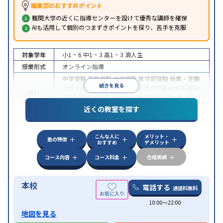
編集部のおすすめポイント
難関大学の近くに指導センターを設けて優秀な講師を確保
AIも活用して個別のつまずきポイントを探り、苦手を克服
対象学年
小1 ~ 6
中1 ~ 3
高1 ~ 3
浪人生
授業形式
オンライン指導
中学受験
高校受験
大学受験
医学部受験
授業・定期
続きを見る
テスト対策
内申点対策
学習習慣の定着
総合型選抜
目的
(旧AO)対策
推薦入試対策
英検(英語検定)対策
漢検
(漢字検定)対策
近くの教室を探す
中高一貫校生に対応
成績保証制度あり
授業の振替
特徴
可能
不登校生に対応
学習にPC・タブレットを利用
こんな人に
メリット・
オンライン対応
1科目から受講可能
塾の特徴
おすすめ
デメリット
コース内容
コース料金
合格実績
本校
電話する
通話料無料
10:00〜22:00
地図を見る