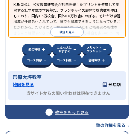
KUMONは、公文教育研究会が独自開発したプリントを使用して学
習する無学年式の学習塾だ。フランチャイズ展開で校舎数を伸ば
しており、国内1.5万校舎、国外0.8万校舎にのぼる。それだけ学習
指導が仕組み化されていて、誰でも指導できるようになっているこ
とがわかる。だからこそ、校舎選びでは子どもと指導者の相性を
続きを見る
きちんと確認すべきである。近所に2校舎ある場合も多いので、両
方見学してみることをオススメする。
こんな人に
メリット・
塾の特徴
おすすめ
デメリット
コース内容
コース料金
合格実績
形原大坪教室
地図を見る
形原駅
当サイトからの問い合わせは現在できません
教室をもっと見る
塾の詳細を見る