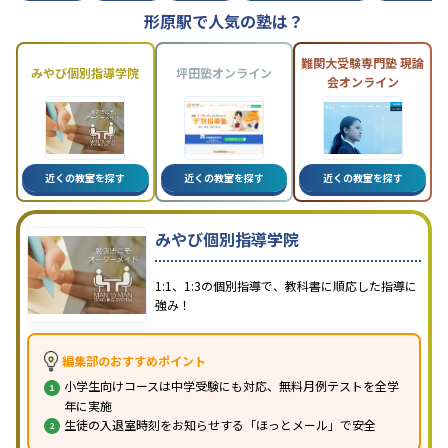
形原駅で人気の塾は？
難関大受験専門塾 現論
みやび個別指導学院
坪田塾オンライン
会オンライン
近くの教室を探す
近くの教室を探す
近くの教室を探す
みやび個別指導学院
1:1、1:3の個別指導で、教科書に順応した指導に
強み！
編集部のおすすめポイント
小学生向けコースは中学受験にも対応、無料月例テストを全学
年に実施
生徒の入退室時刻をお知らせする「ほっとメール」で安全