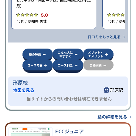
月）
5.0
5
40代 / 愛知県 男性
40代 / 愛知県 男
口コミをもっと見る
こんな人に
メリット・
塾の特徴
おすすめ
デメリット
コース内容
コース料金
合格実績
形原校
地図を見る
形原駅
当サイトからの問い合わせは現在できません
塾の詳細を見る
ECCジュニア