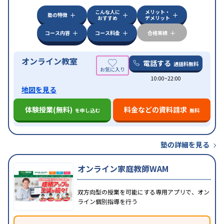
対策
その他科目別特化対策
こんな人に
メリット・
中高一貫校生に対応
授業の振替可能
不登校生に対
塾の特徴
おすすめ
デメリット
特徴
応
オンライン対応
1科目から受講可能
季節講習の
みの受講可
自習室あり
コース内容
コース料金
合格実績
オンライン教室
電話する
通話料無料
10:00~22:00
地図を見る
体験授業(無料)
料金などの資料請求
を申し込む
無料
塾の詳細を見る
オンライン家庭教師WAM
双方向型の授業を可能にする専用アプリで、オン
ライン個別指導を行う