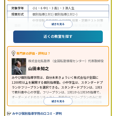
対象学年
小1 ~ 6
中1 ~ 3
高1 ~ 3
浪人生
授業形式
個別指導(1対1)
個別指導(1対2~)
中学受験
高校受験
大学受験
授業・定期テスト対策
続きを見る
目的
内申点対策
学習習慣の定着
英検(英語検定)対策
漢
検(漢字検定)対策
英語・英会話特化対策
近くの教室を探す
1科目から受講可能
季節講習のみの受講可
自習室あ
特徴
り
※2023年3月調査。
小学校高学年の個別指導塾アンケート調査方法
を参
照
専門家の評価・評判は？
株式会社私塾界 （全国私塾情報センター）代表取締役
山田未知之
みやび個別指導学院は、自分未来きょういく株式会社が全国に
1200校以上を展開する個別指導塾。小中学生は、スタンダードプ
ランかフリープランを選択できる。スタンダードプランは、1対3
で教科書中心の学習。フリープランは、1対1から1対3の指導で、
オーダーメイドのカリキュラム。高校生はフリープランのみに対
続きを見る
応。みやび個別指導学院では、系列のITTO個別指導学院の問題集
の購入や模試を受験できる。
みやび個別指導学院の口コミ・評判