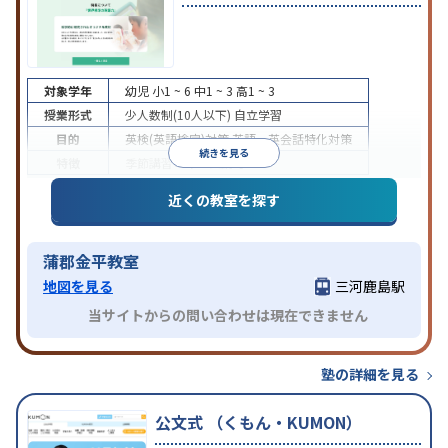
対象学年
幼児
小1 ~ 6
中1 ~ 3
高1 ~ 3
授業形式
少人数制(10人以下)
自立学習
目的
英検(英語検定)対策
英語・英会話特化対策
続きを見る
特徴
季節講習のみの受講可
近くの教室を探す
蒲郡金平教室
地図を見る
三河鹿島駅
当サイトからの問い合わせは現在できません
塾の詳細を見る
公文式 （くもん・KUMON）