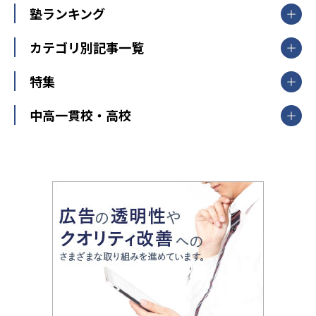
関東
個別指導
塾ランキング
東京個別指導学院
東京都
神奈川県
埼玉県
千葉県
茨城県
集団授業
個別指導塾TOMAS
栃木県
群馬県
中学受験ランキング
カテゴリ別記事一覧
オンライン指導
明光義塾
大学受験ランキング
北陸
映像授業
ナビ個別指導学院
中学受験
特集
新潟県
富山県
石川県
福井県
個別教室のトライ
高校受験
東進ハイスクール
中部
開成番長直伝！子どもの受験を成功させる方法
中高一貫校・高校
大学受験
武田塾
愛知県
静岡県
岐阜県
三重県
長野県
令和時代の失敗しない塾選び
資格取得・学び直し
山梨県
2020年代の教育
中学入試最前線
教育費・塾代
中学受験最前線
近畿
てら先生の教育業界基本メソッド
座談会
大学入試改革
大阪府
運動と遊びを考える
兵庫県
京都府
奈良県
和歌山県
教育全般
親子で極める家庭学習
滋賀県
令和の大学受験は情報戦！
大学受験塾の選び方
ママテクエグザム
情報Ⅰ、数学が苦手な人注目！最短距離の学力
中学受験に熱心な市区町村ランキング
中国
進化する中高一貫校・高校
アップ法
小学校受験
鳥取県
島根県
岡山県
広島県
山口県
悩み多き「大学受験」相談室
家庭教師
四国
英語・英会話・英検対策
徳島県
香川県
愛媛県
高知県
小学校教師が解説！中学受験のリアル
教育ニュース最前線
九州・沖縄