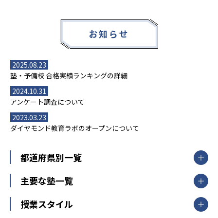
お知らせ
2025.08.23
塾・予備校 合格実績ランキングの詳細
2024.10.31
アンケート調査について
2023.03.23
ダイヤモンド教育ラボのオープンについて
都道府県別一覧
北海道・東北
主要な塾一覧
北海道
青森県
岩手県
宮城県
秋田県
【掲載塾一覧を見る】
授業スタイル
山形県
福島県
臨海セミナー