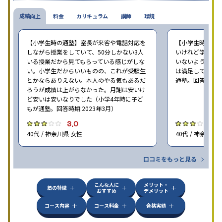
成績向上
料金
カリキュラム
講師
環境
【小学生時の通塾】室長が来客や電話対応を
【小学生時の通
しながら授業をしていて、50分しかない3人
いけれど学校の
いる授業だから見てもらっている感じがしな
いないような部
い。小学生だからいいものの、これが受験生
は満足しています
とかならありえない。本人のやる気もあるだ
通塾。回答時期:2
ろうが成績は上がらなかった。月謝は安いけ
ど安いは安いなりでした（小学4年時に子ど
もが通塾。回答時期:2023年3月）
3.0
3
40代 / 神奈川県 女性
40代 / 神奈川県
口コミをもっと見る
こんな人に
メリット・
塾の特徴
おすすめ
デメリット
コース内容
コース料金
合格実績