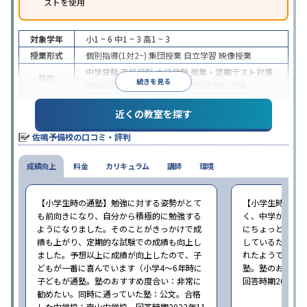
ストを使用
対象学年
小1 ~ 6
中1 ~ 3
高1 ~ 3
授業形式
個別指導(1対2~)
集団授業
自立学習
映像授業
中学受験
高校受験
大学受験
授業・定期テスト対策
目的
続きを見る
内申点対策
学習習慣の定着
学校別特化対策
授業の振替可能
学習にPC・タブレットを利用
1科
特徴
近くの教室を探す
目から受講可能
季節講習のみの受講可
※2023年10月調査。
小学校高学年の集団塾アンケート調査方法
を参照
佐鳴予備校の口コミ・評判
成績向上
料金
カリキュラム
講師
環境
【小学生時の通塾】勉強に対する姿勢がとて
【小学生時の通
も前向きになり、自分から積極的に勉強する
く、中学から始
ようになりました。そのことがきっかけで成
にちょっと通い
績も上がり、定期的な試験での成績も向上し
しているため、
ました。予想以上に成績が向上したので、子
れたようでした（
どもが一番に喜んでいます（小学4〜6年時に
塾。塾のおすす
子どもが通塾。塾のおすすめ度合い：非常に
回答時期2023年
勧めたい。同時に通っていた塾：公文。合格
した中学校：南山中学校。回答時期2023年11