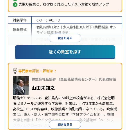
先取り授業と、各学校に対応したテスト対策で成績アップ
対象学年
小3 ~ 6
中1 ~ 3
個別指導(1対2~)
少人数制(10人以下)
集団授業
オン
授業形式
ライン指導
映像授業
続きを見る
中学受験
高校受験
大学受験
授業・定期テスト対策
目的
内申点対策
学習習慣の定着
国公立大対策
私大対策
共通テスト対策
英語・英会話特化対策
近くの教室を探す
中高一貫校生に対応
特待生・奨学金制度あり
授業
特徴
の振替可能
学習にPC・タブレットを利用
オンライ
ン対応
季節講習のみの受講可
自習室あり
専門家の評価・評判は？
※2023年10月調査。
小学校高学年の集団塾アンケート調査方法
を参照
株式会社私塾界 （全国私塾情報センター）代表取締役
山田未知之
明倫ゼミナールは、愛知県内に50以上の校舎がある、株式会社明
倫ゼミナールが運営する学習塾。対象は、小学3年生から高校生。
高校生コースの内容は、映像授業と個別指導になっている。映像授
業は、東大・京大・医学部を目指す「学研プライムゼミ」、難関
大学を目指す「ウイングネットコース」、高校基礎の「ベーシッ
続きを見る
クウィングコース」が用意されている。