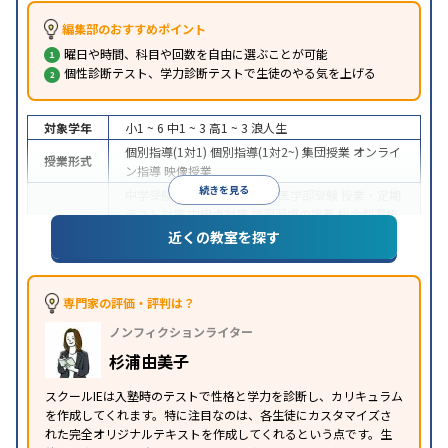
編集部のおすすめポイント
曜日や時間、科目や回数を自由に選ぶことが可能
個性診断テスト、学力診断テストで生徒のやる気を上げる
対象学年
小1 ~ 6
中1 ~ 3
高1 ~ 3
浪人生
個別指導(1対1)
個別指導(1対2~)
集団授業
オンライ
授業形式
ン指導
映像授業
続きを見る
中学受験
高校受験
大学受験
医学部受験
授業・定期
テスト対策
内申点対策
学習習慣の定着
総合型選抜
(旧AO)対策
推薦入試対策
学校別特化対策
国公立大
近くの教室を探す
目的
対策
私大対策
共通テスト対策
英検(英語検定)対策
漢検(漢字検定)対策
数学特化対策
その他科目別特化
対策
専門家の評価・評判は？
中高一貫校生に対応
オンライン対応
1科目から受講
特徴
ノンフィクションライター
可能
季節講習のみの受講可
自習室あり
※2023年3月調査。
小学校高学年の個別指導塾アンケート調査方法
を参
杉浦由美子
照
スクールIEは入塾時のテストで性格と学力を診断し、カリキュラム
を作成してくれます。特に注目なのは、各生徒にカスタマイズさ
れた完全オリジナルテキストを作成してくれるという点です。生