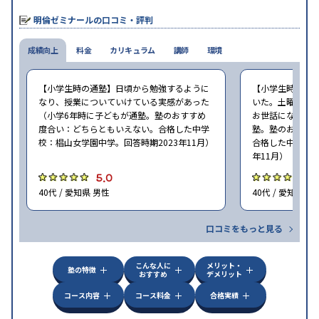
明倫ゼミナールの口コミ・評判
成績向上
料金
カリキュラム
講師
環境
【小学生時の通塾】日頃から勉強するように
【小学生時の通
なり、授業についていけている実感があった
いた。土曜ゼミ
（小学6年時に子どもが通塾。塾のおすすめ
お世話になった（
度合い：どちらともいえない。合格した中学
塾。塾のおすす
校：椙山女学園中学。回答時期2023年11月）
合格した中学校：
年11月）
5.0
5
40代 / 愛知県 男性
40代 / 愛知県 女
口コミをもっと見る
こんな人に
メリット・
塾の特徴
おすすめ
デメリット
コース内容
コース料金
合格実績