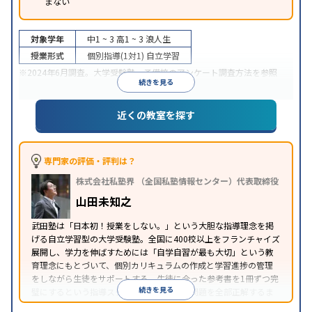
まない
対象学年
中1 ~ 3
高1 ~ 3
浪人生
授業形式
個別指導(1対1)
自立学習
※2024年6月調査。
大学受験塾・予備校のアンケート調査方法
を参照
続きを見る
近くの教室を探す
専門家の評価・評判は？
株式会社私塾界 （全国私塾情報センター）代表取締役
山田未知之
武田塾は「日本初！授業をしない。」という大胆な指導理念を掲
げる自立学習型の大学受験塾。全国に400校以上をフランチャイズ
展開し、学力を伸ばすためには「自学自習が最も大切」という教
育理念にもとづいて、個別カリキュラムの作成と学習進捗の管理
をしながら生徒をサポートする。生徒に合った参考書を1冊ずつ完
続きを見る
璧にするという指導スタイルで、参考書の問題を全部正解するま
で繰り返し問題を解くことで偏差値をあげるという手法を取って