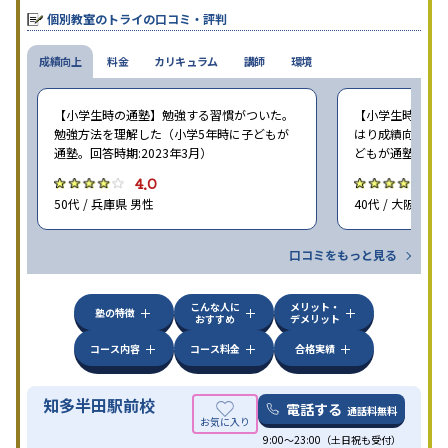
個別教室のトライの口コミ・評判
成績向上
料金
カリキュラム
講師
環境
【小学生時の通塾】勉強する習慣がついた。
【小学生時の通塾
勉強方法を理解した（小学5年時に子どもが
はり成績向上には
通塾。回答時期:2023年3月）
どもが通塾。回答時
4.0
4
50代 / 兵庫県 男性
40代 / 大阪府 女
口コミをもっと見る
こんな人に
メリット・
塾の特徴
おすすめ
デメリット
コース内容
コース料金
合格実績
知多半田駅前校
電話する
通話料無料
9:00～23:00（土日祝も受付）