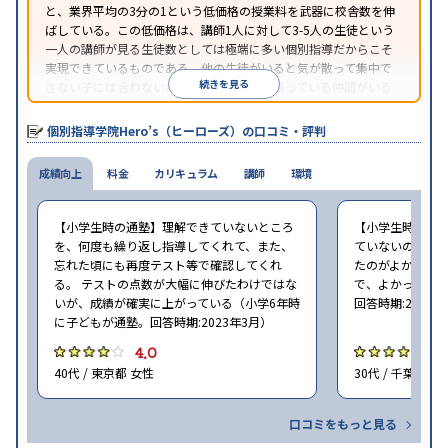
と、業界平均の3分の1という低価格の授業料を武器に校舎数を伸
ばしている。この低価格は、講師1人に対して3-5人の生徒という
一人の講師が見る生徒数としては極端に多い個別指導だからこそ
実現できているものである。他の生徒がいると気が散って集中で
続きを見る
きない子には合わないが、周りに一緒に頑張っている仲間がいる
ほうが頑張れるタイプの子にはとてもコスパがいいと言える。
個別指導学院Hero’s（ヒーローズ）の口コミ・評判
成績向上
料金
カリキュラム
講師
環境
【小学生時の通塾】理解できていないところ
【小学生時の通
を、何度も繰り返し指導してくれて、また、
ていないので、
忘れた頃にも再度テスト等で確認してくれ
たのがよかった
る。 テストの点数が大幅に伸びたわけではな
で、よかった（小
いが、成績が確実に上がっている（小学6年時
回答時期:2023年
に子どもが通塾。回答時期:2023年3月）
4.0
4
40代 / 東京都 女性
30代 / 千葉県 女
口コミをもっと見る