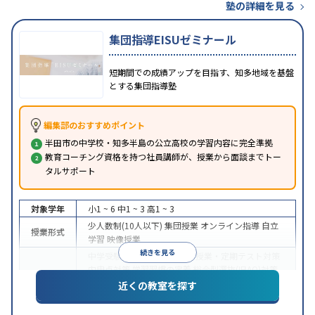
塾の詳細を見る
集団指導EISUゼミナール
短期間での成績アップを目指す、知多地域を基盤
とする集団指導塾
編集部のおすすめポイント
半田市の中学校・知多半島の公立高校の学習内容に完全準拠
教育コーチング資格を持つ社員講師が、授業から面談までトー
タルサポート
対象学年
小1 ~ 6
中1 ~ 3
高1 ~ 3
少人数制(10人以下)
集団授業
オンライン指導
自立
授業形式
学習
映像授業
続きを見る
中学受験
高校受験
大学受験
授業・定期テスト対策
内申点対策
学習習慣の定着
総合型選抜(旧AO)対策
目的
推薦入試対策
学校別特化対策
国公立大対策
私大対
近くの教室を探す
策
共通テスト対策
英検(英語検定)対策
漢検(漢字検
定)対策
数学特化対策
英語・英会話特化対策