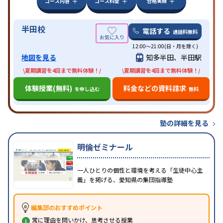
コース内容
コース料金
合格実績
半田校
電話する
通話料無料
12:00～21:00(日・月を除く)
地図を見る
知多半田、半田駅
\夏期講習を4回まで無料体験！/
\夏期講習を4回まで無料体験！/
体験授業(無料)
料金などの資料請求
を申し込む
無料
塾の詳細を見る
明倫ゼミナール
一人ひとりの個性と環境を考える「生徒中心主
義」を掲げる、愛知県の集団指導塾
編集部のおすすめポイント
常に理由を問いかけ、思考させる授業