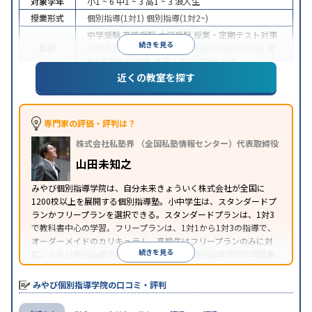
対象学年
小1 ~ 6
中1 ~ 3
高1 ~ 3
浪人生
授業形式
個別指導(1対1)
個別指導(1対2~)
中学受験
高校受験
大学受験
授業・定期テスト対策
続きを見る
目的
内申点対策
学習習慣の定着
英検(英語検定)対策
漢
検(漢字検定)対策
英語・英会話特化対策
近くの教室を探す
1科目から受講可能
季節講習のみの受講可
自習室あ
特徴
り
※2023年3月調査。
小学校高学年の個別指導塾アンケート調査方法
を参
照
専門家の評価・評判は？
株式会社私塾界 （全国私塾情報センター）代表取締役
山田未知之
みやび個別指導学院は、自分未来きょういく株式会社が全国に
1200校以上を展開する個別指導塾。小中学生は、スタンダードプ
ランかフリープランを選択できる。スタンダードプランは、1対3
で教科書中心の学習。フリープランは、1対1から1対3の指導で、
オーダーメイドのカリキュラム。高校生はフリープランのみに対
続きを見る
応。みやび個別指導学院では、系列のITTO個別指導学院の問題集
の購入や模試を受験できる。
みやび個別指導学院の口コミ・評判