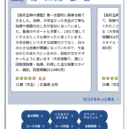
【高校生時の通塾】第一志望校に無事合格で
【高校生時の通
きました。当時、大学生だった先生の丁寧な
て、目標や勉強
指導や宿題の出し方が自分に合っていまし
くれたことが、
た。塾長のサポートも手厚く、1対1で接して
る（大学受験で、
くださるところも良かったと思っています。
受講料は月35,
大学合格という大きな目標だけでなく、日々
スタイル：個別、
の小さな目標が明確になっていたので、今自
年5月）
分がどのあたりにいるのか、目処が立ちやす
かったように思います（大学受験で、週に1
回程度授業・指導。利用した主な授業スタイ
ル：個別。回答時期2024年5月）
5.0
4
21歳（学生） / 広島県 女性
20歳（学生） / 
口コミをもっと見る
こんな人に
メリット・
塾の特徴
おすすめ
デメリット
コース内容
コース料金
合格実績