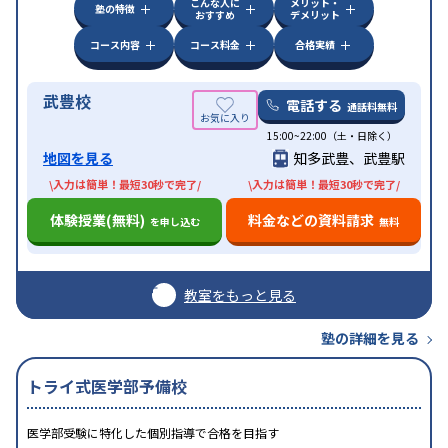
こんな人に
メリット・
塾の特徴
おすすめ
デメリット
コース内容
コース料金
合格実績
武豊校
電話する
通話料無料
15:00~22:00（土・日除く）
地図を見る
知多武豊、武豊駅
\入力は簡単！最短30秒で完了/
\入力は簡単！最短30秒で完了/
体験授業(無料)
料金などの資料請求
を申し込む
無料
教室をもっと見る
塾の詳細を見る
トライ式医学部予備校
医学部受験に特化した個別指導で合格を目指す