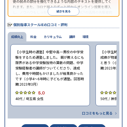
徒の弱点の部分を強化できるような内容のテキストを提供してく
れます。また、コロナ禍よりずっと前からオンライン授業を導入
続きを見る
し、ノウハウもしっかりとしています。AIやICTの活用の先駆者的
な個別指導塾です。
個別指導スクールIEの口コミ・評判
成績向上
料金
カリキュラム
講師
環境
【小学生時の通塾】中堅中高一貫校の中学受
【小学生時の通
験をするため通塾しました。 親が教えるにも
成績が物凄く悪
限界がある中学受験独特の算数の問題、中学
と思う（小学6年
受験経験者の講師がついてくださり、達成
期:2023年3月）
し、費用や時間もかけましたが結果良かった
です（小学4〜6年時に子どもが通塾。回答時
期:2023年3月）
5.0
4
40代 / 埼玉県 女性
50代 / 神奈川県
口コミをもっと見る