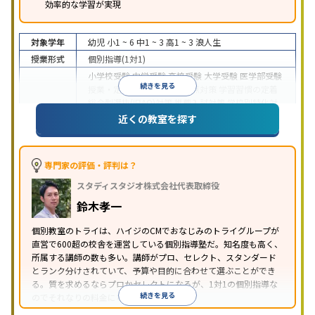
効率的な学習が実現
対象学年
幼児
小1 ~ 6
中1 ~ 3
高1 ~ 3
浪人生
授業形式
個別指導(1対1)
小学校受験
中学受験
高校受験
大学受験
医学部受験
続きを見る
授業・定期テスト対策
内申点対策
学習習慣の定着
総合型選抜(旧AO)対策
推薦入試対策
学校別特化対
目的
策
国公立大対策
私大対策
共通テスト対策
英検(英
近くの教室を探す
語検定)対策
漢検(漢字検定)対策
数学特化対策
英
語・英会話特化対策
その他科目別特化対策
中高一貫校生に対応
授業の振替可能
不登校生に対
専門家の評価・評判は？
応
学習にPC・タブレットを利用
オンライン対応
1
特徴
スタディスタジオ株式会社代表取締役
科目から受講可能
季節講習のみの受講可
発達障害
の子どもに対応
自習室あり
鈴木孝一
※2023年3月調査。
小学校高学年の個別指導塾アンケート調査方法
を参
個別教室のトライは、ハイジのCMでおなじみのトライグループが
照
直営で600超の校舎を運営している個別指導塾だ。知名度も高く、
所属する講師の数も多い。講師がプロ、セレクト、スタンダード
とランク分けされていて、予算や目的に合わせて選ぶことができ
る。質を求めるならプロかセレクトになるが、1対1の個別指導な
続きを見る
のでそれなりの料金になる。