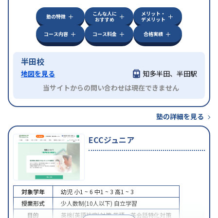
こんな人に
メリット・
塾の特徴
おすすめ
デメリット
コース内容
コース料金
合格実績
半田校
地図を見る
知多半田、半田駅
当サイトからの問い合わせは現在できません
塾の詳細を見る
ECCジュニア
対象学年
幼児
小1 ~ 6
中1 ~ 3
高1 ~ 3
授業形式
少人数制(10人以下)
自立学習
目的
英検(英語検定)対策
英語・英会話特化対策