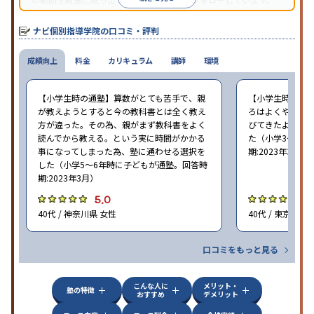
オリジナルテキストを使用しており、特に英語は各教科書に合わ
せたテキストを使った「先取り学習」で理解度を深められます。
ナビ個別指導学院の口コミ・評判
成績向上
料金
カリキュラム
講師
環境
【小学生時の通塾】算数がとても苦手で、親
【小学生時の通
が教えようとすると今の教科書とは全く教え
ろはよくやり方
方が違った。その為、親がまず教科書をよく
びてきたようで
読んでから教える。という実に時間がかかる
た（小学3〜6年
事になってしまった為、塾に通わせる選択を
期:2023年3月）
した（小学5〜6年時に子どもが通塾。回答時
期:2023年3月）
5.0
4
40代 / 神奈川県 女性
40代 / 東京都 女
口コミをもっと見る
こんな人に
メリット・
塾の特徴
おすすめ
デメリット