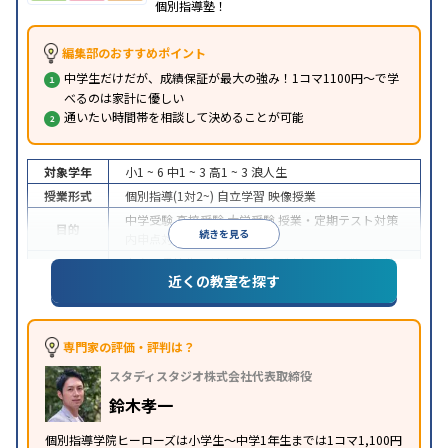
個別指導塾！
編集部のおすすめポイント
中学生だけだが、成績保証が最大の強み！1コマ1100円～で学
べるのは家計に優しい
通いたい時間帯を相談して決めることが可能
対象学年
小1 ~ 6
中1 ~ 3
高1 ~ 3
浪人生
授業形式
個別指導(1対2~)
自立学習
映像授業
中学受験
高校受験
大学受験
授業・定期テスト対策
目的
続きを見る
内申点対策
学習習慣の定着
中高一貫校生に対応
成績保証制度あり
授業の振替
特徴
近くの教室を探す
可能
1科目から受講可能
季節講習のみの受講可
※2023年3月調査。
小学校高学年の個別指導塾アンケート調査方法
を参
照
専門家の評価・評判は？
スタディスタジオ株式会社代表取締役
鈴木孝一
個別指導学院ヒーローズは小学生〜中学1年生までは1コマ1,100円