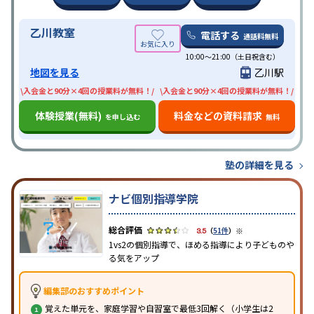
乙川教室
電話する
通話料無料
10:00〜21:00（土日祝含む）
地図を見る
乙川駅
\入会金と90分×4回の授業料が無料！/
\入会金と90分×4回の授業料が無料！/
体験授業(無料)
料金などの資料請求
を申し込む
無料
塾の詳細を見る
ナビ個別指導学院
※
3.5
（
51件
）
1vs2の個別指導で、ほめる指導により子どものや
る気をアップ
編集部のおすすめポイント
覚えた単元を、家庭学習や自習室で最低3回解く（小学生は2