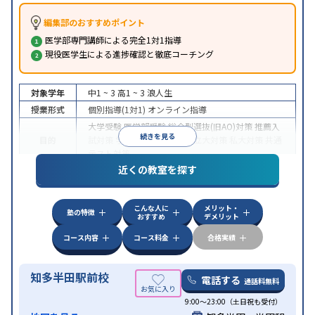
編集部のおすすめポイント
医学部専門講師による完全1対1指導
現役医学生による進捗確認と徹底コーチング
対象学年
中1 ~ 3
高1 ~ 3
浪人生
授業形式
個別指導(1対1)
オンライン指導
大学受験
医学部受験
総合型選抜(旧AO)対策
推薦入
続きを見る
目的
試対策
学校別特化対策
国公立大対策
私大対策
共通
テスト対策
近くの教室を探す
中高一貫校生に対応
授業の振替可能
不登校生に対
特徴
応
オンライン対応
1科目から受講可能
季節講習の
みの受講可
自習室あり
こんな人に
メリット・
塾の特徴
おすすめ
デメリット
コース内容
コース料金
合格実績
知多半田駅前校
電話する
通話料無料
9:00～23:00（土日祝も受付）