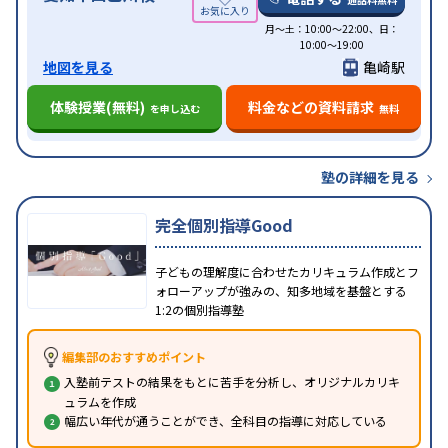
月〜土：10:00〜22:00、日：
10:00〜19:00
地図を見る
亀崎駅
体験授業(無料)
料金などの資料請求
を申し込む
無料
塾の詳細を見る
完全個別指導Good
子どもの理解度に合わせたカリキュラム作成とフ
ォローアップが強みの、知多地域を基盤とする
1:2の個別指導塾
編集部のおすすめポイント
入塾前テストの結果をもとに苦手を分析し、オリジナルカリキ
ュラムを作成
幅広い年代が通うことができ、全科目の指導に対応している