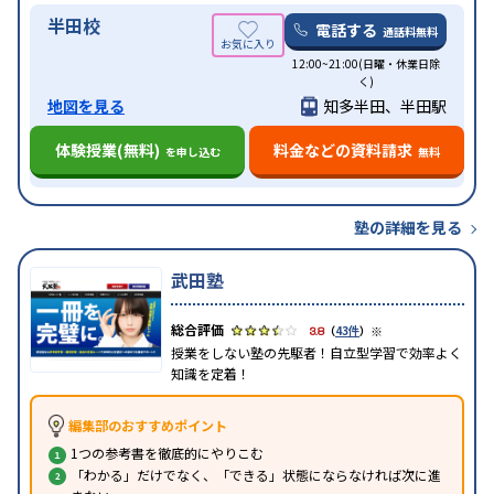
半田校
電話する
通話料無料
12:00~21:00(日曜・休業日除
く)
地図を見る
知多半田、半田駅
体験授業(無料)
料金などの資料請求
を申し込む
無料
塾の詳細を見る
武田塾
※
3.8
（
43件
）
授業をしない塾の先駆者！自立型学習で効率よく
知識を定着！
編集部のおすすめポイント
1つの参考書を徹底的にやりこむ
「わかる」だけでなく、「できる」状態にならなければ次に進