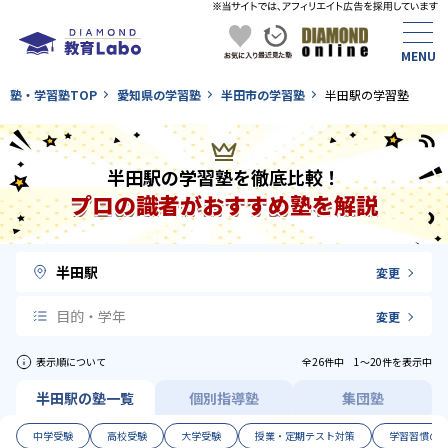
塾・学習塾TOP
愛知県の学習塾
半田市の学習塾
半田駅の学習塾
半田駅の学習塾を徹底比較！
プロの識者がおすすめ塾を解説
半田駅
変更
目的・学年
変更
表示順について
全26件中 1〜20件を表示中
半田駅の塾一覧
個別指導塾
集団塾
中学受験
高校受験
大学受験
授業・定期テスト対策
学習習慣の