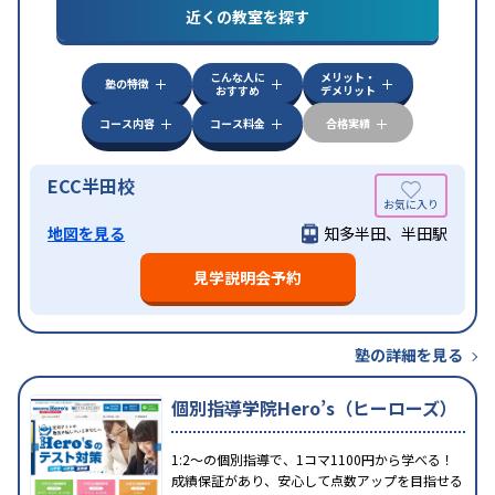
近くの教室を探す
こんな人に
メリット・
塾の特徴
おすすめ
デメリット
コース内容
コース料金
合格実績
ECC半田校
地図を見る
知多半田、半田駅
見学説明会予約
塾の詳細を見る
個別指導学院Hero’s（ヒーローズ）
1:2～の個別指導で、1コマ1100円から学べる！
成績保証があり、安心して点数アップを目指せる