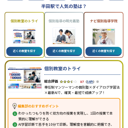
半田駅で人気の塾は？
個別教室のトライ
個別指導の明光義塾
ナビ個別指導学院
近くの教室を探す
近くの教室を探す
近くの教室を探す
個別教室のトライ
※
3.7
（
54件
）
専任制マンツーマンの個別塾×ダイアログ学習法
×最新AIで、確実・最短で成績アップ！
編集部のおすすめポイント
わかったつもりを防ぐ双方向の授業を実現し、1回の授業で本
質的に理解ができる
AI学習診断で苦手を10分で診断。理解度を客観的に把握でき、