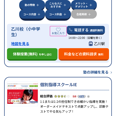
こんな人に
メリット・
中高一貫校生に対応
授業の振替可能
不登校生に対
塾の特徴
おすすめ
デメリット
特徴
応
学習にPC・タブレットを利用
オンライン対応
季
節講習のみの受講可
自習室あり
コース内容
コース料金
合格実績
乙川校（小中学
電話する
通話料無料
生）
14:00〜22:00（日曜を除く）
地図を見る
乙川駅
体験授業(無料)
料金などの資料請求
を申し込む
無料
塾の詳細を見る
個別指導スクールIE
※
3.8
（
48件
）
1:1または1:2の担任制できめ細かい指導を実施！
オーダーメイドテキストで点数アップし、診断テ
ストでやる気もアップ！