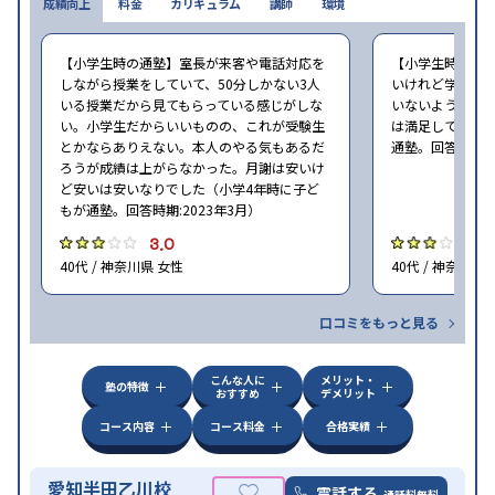
成績向上
料金
カリキュラム
講師
環境
【小学生時の通塾】室長が来客や電話対応を
【小学生時の通
しながら授業をしていて、50分しかない3人
いけれど学校の
いる授業だから見てもらっている感じがしな
いないような部
い。小学生だからいいものの、これが受験生
は満足しています
とかならありえない。本人のやる気もあるだ
通塾。回答時期:2
ろうが成績は上がらなかった。月謝は安いけ
ど安いは安いなりでした（小学4年時に子ど
もが通塾。回答時期:2023年3月）
3.0
3
40代 / 神奈川県 女性
40代 / 神奈川県
口コミをもっと見る
こんな人に
メリット・
塾の特徴
おすすめ
デメリット
コース内容
コース料金
合格実績
愛知半田乙川校
電話する
通話料無料