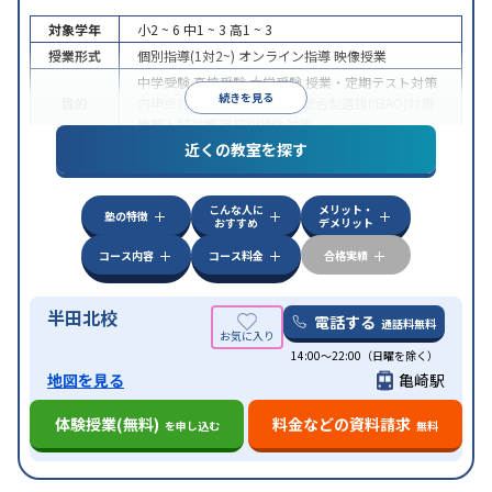
対象学年
小2 ~ 6
中1 ~ 3
高1 ~ 3
授業形式
個別指導(1対2~)
オンライン指導
映像授業
中学受験
高校受験
大学受験
授業・定期テスト対策
続きを見る
目的
内申点対策
学習習慣の定着
総合型選抜(旧AO)対策
推薦入試対策
学校別特化対策
近くの教室を探す
中高一貫校生に対応
授業の振替可能
不登校生に対
特徴
応
オンライン対応
1科目から受講可能
季節講習の
みの受講可
こんな人に
メリット・
塾の特徴
おすすめ
デメリット
コース内容
コース料金
合格実績
半田北校
電話する
通話料無料
14:00〜22:00（日曜を除く）
地図を見る
亀崎駅
体験授業(無料)
料金などの資料請求
を申し込む
無料