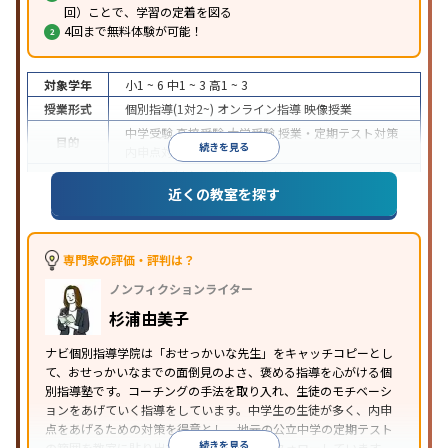
回）ことで、学習の定着を図る
4回まで無料体験が可能！
対象学年
小1 ~ 6
中1 ~ 3
高1 ~ 3
授業形式
個別指導(1対2~)
オンライン指導
映像授業
中学受験
高校受験
大学受験
授業・定期テスト対策
目的
続きを見る
内申点対策
学習習慣の定着
成績保証制度あり
授業の振替可能
オンライン対応
近くの教室を探す
特徴
1科目から受講可能
季節講習のみの受講可
自習室あ
り
※2023年3月調査。
小学校高学年の個別指導塾アンケート調査方法
を参
照
専門家の評価・評判は？
ノンフィクションライター
杉浦由美子
ナビ個別指導学院は「おせっかいな先生」をキャッチコピーとし
て、おせっかいなまでの面倒見のよさ、褒める指導を心がける個
別指導塾です。コーチングの手法を取り入れ、生徒のモチベーシ
ョンをあげていく指導をしています。中学生の生徒が多く、内申
点をあげるための対策を得意とし、地元の公立中学の定期テスト
続きを見る
の範囲を教室に貼り出すなど手厚く学習をフォローしています。