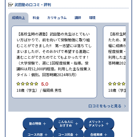
いる。
武田塾の口コミ・評判
成績向上
料金
カリキュラム
講師
環境
【高校生時の通塾】武田塾の先生はとてもい
【高校生時の通
い方ばかりで、前を向いて受験勉強に取り組
たため、第一志
むことができました!! 第一志望には落ちてし
幅に成績が向上し
まいましたが、そのおかげで希望する進路に
程度授業・指導。
進むことができたのでとてもよかったです！
利用した主な授
（大学受験で、週に1回程度授業・指導。受
答時期2024年5
講料は月52,000円程度。利用した主な授業ス
タイル：個別。回答時期2024年5月）
5.0
4
18歳（学生） / 福岡県 男性
18歳（学生） / 
口コミをもっと見る
こんな人に
メリット・
塾の特徴
おすすめ
デメリット
コース内容
コース料金
合格実績