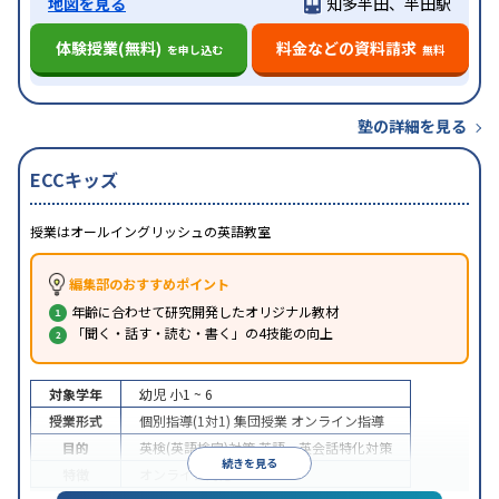
地図を見る
知多半田、半田駅
体験授業(無料)
料金などの資料請求
を申し込む
無料
塾の詳細を見る
ECCキッズ
授業はオールイングリッシュの英語教室
編集部のおすすめポイント
年齢に合わせて研究開発したオリジナル教材
「聞く・話す・読む・書く」の4技能の向上
対象学年
幼児
小1 ~ 6
授業形式
個別指導(1対1)
集団授業
オンライン指導
目的
英検(英語検定)対策
英語・英会話特化対策
続きを見る
特徴
オンライン対応