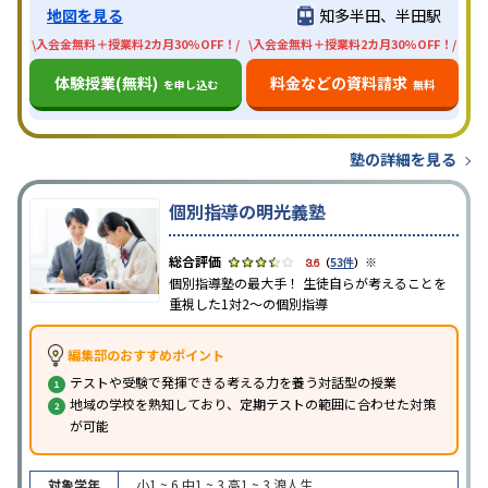
地図を見る
知多半田、半田駅
\入会金無料＋授業料2カ月30%OFF！/
\入会金無料＋授業料2カ月30%OFF！/
体験授業(無料)
料金などの資料請求
を申し込む
無料
塾の詳細を見る
個別指導の明光義塾
※
3.6
（
53件
）
個別指導塾の最大手！ 生徒自らが考えることを
重視した1対2〜の個別指導
編集部のおすすめポイント
テストや受験で発揮できる考える力を養う対話型の授業
地域の学校を熟知しており、定期テストの範囲に合わせた対策
が可能
対象学年
小1 ~ 6
中1 ~ 3
高1 ~ 3
浪人生