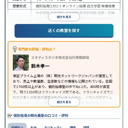
授業形式
個別指導(1対2~)
オンライン指導
自立学習
映像授業
中学受験
高校受験
大学受験
医学部受験
授業・定期
続きを見る
テスト対策
内申点対策
学習習慣の定着
総合型選抜
(旧AO)対策
推薦入試対策
学校別特化対策
国公立大
目的
対策
私大対策
共通テスト対策
英検(英語検定)対策
近くの教室を探す
漢検(漢字検定)対策
数学特化対策
英語・英会話特化
対策
その他科目別特化対策
中高一貫校生に対応
特待生・奨学金制度あり
授業
専門家の評価・評判は？
の振替可能
不登校生に対応
学習にPC・タブレット
スタディスタジオ株式会社代表取締役
特徴
を利用
オンライン対応
1科目から受講可能
季節講
習のみの受講可
発達障害の子どもに対応
自習室あ
鈴木孝一
り
※2023年3月調査。
小学校高学年の個別指導塾アンケート調査方法
を参
東証プライム上場の（株）明光ネットワークジャパンが運営して
おり、売上や教室数、生徒数などの情報も公開されている。全国
照
で1700校以上があり、個別指導塾の中でNo.1だ。400校が直営
で、残り1300校はフランチャイズ校である。フランチャイズでこ
れだけ多くの校舎が運営されていることから、ノウハウがマニュ
続きを見る
アル化され、特定の優秀な人材に依存しない教育が実現できてい
ることが推測される。
個別指導の明光義塾の口コミ・評判
成績向上
料金
カリキュラム
講師
環境