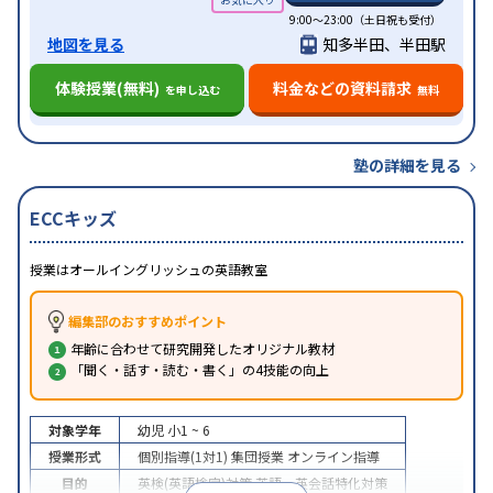
9:00～23:00（土日祝も受付）
地図を見る
知多半田、半田駅
体験授業(無料)
料金などの資料請求
を申し込む
無料
塾の詳細を見る
ECCキッズ
授業はオールイングリッシュの英語教室
編集部のおすすめポイント
年齢に合わせて研究開発したオリジナル教材
「聞く・話す・読む・書く」の4技能の向上
対象学年
幼児
小1 ~ 6
授業形式
個別指導(1対1)
集団授業
オンライン指導
目的
英検(英語検定)対策
英語・英会話特化対策