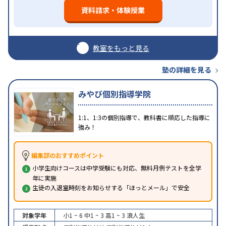
資料請求・体験授業
教室をもっと見る
塾の詳細を見る
みやび個別指導学院
1:1、1:3の個別指導で、教科書に順応した指導に
強み！
編集部のおすすめポイント
小学生向けコースは中学受験にも対応、無料月例テストを全学
年に実施
生徒の入退室時刻をお知らせする「ほっとメール」で安全
対象学年
小1 ~ 6
中1 ~ 3
高1 ~ 3
浪人生