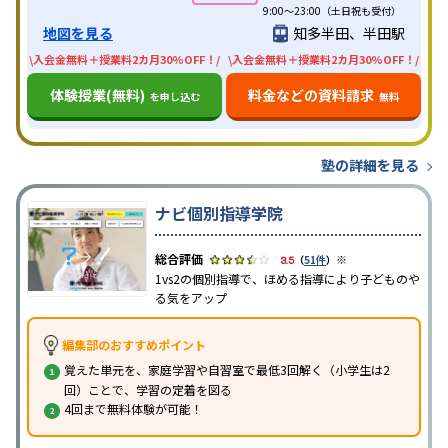
9:00～23:00（土日祝も受付）
地図を見る
知多半田、半田駅
\入会金無料＋授業料2カ月30%OFF！/
\入会金無料＋授業料2カ月30%OFF！/
体験授業(無料)
料金などの資料請求
を申し込む
無料
塾の詳細を見る
ナビ個別指導学院
※
3.5
（
51件
）
1vs2の個別指導で、ほめる指導により子どものや
る気をアップ
編集部のおすすめポイント
覚えた単元を、家庭学習や自習室で最低3回解く（小学生は2
回）ことで、学習の定着を図る
4回まで無料体験が可能！