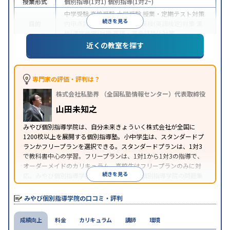
授業形式
個別指導(1対1)
個別指導(1対2~)
中学受験
高校受験
大学受験
授業・定期テスト対策
続きを見る
目的
内申点対策
学習習慣の定着
英検(英語検定)対策
漢
検(漢字検定)対策
英語・英会話特化対策
近くの教室を探す
1科目から受講可能
季節講習のみの受講可
自習室あ
特徴
り
※2023年3月調査。
小学校高学年の個別指導塾アンケート調査方法
を参
照
専門家の評価・評判は？
株式会社私塾界 （全国私塾情報センター）代表取締役
山田未知之
みやび個別指導学院は、自分未来きょういく株式会社が全国に
1200校以上を展開する個別指導塾。小中学生は、スタンダードプ
ランかフリープランを選択できる。スタンダードプランは、1対3
で教科書中心の学習。フリープランは、1対1から1対3の指導で、
オーダーメイドのカリキュラム。高校生はフリープランのみに対
続きを見る
応。みやび個別指導学院では、系列のITTO個別指導学院の問題集
の購入や模試を受験できる。
みやび個別指導学院の口コミ・評判
成績向上
料金
カリキュラム
講師
環境