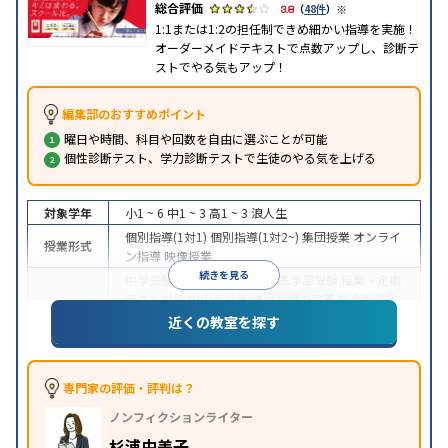
※
3.8
（
48件
）
1:1または1:2の担任制できめ細かい指導を実施！
オーダーメイドテキストで点数アップし、診断テ
ストでやる気もアップ！
編集部のおすすめポイント
曜日や時間、科目や回数を自由に選ぶことが可能
個性診断テスト、学力診断テストで生徒のやる気を上げる
対象学年
小1 ~ 6
中1 ~ 3
高1 ~ 3
浪人生
個別指導(1対1)
個別指導(1対2~)
集団授業
オンライ
授業形式
ン指導
映像授業
続きを見る
中学受験
高校受験
大学受験
医学部受験
授業・定期
テスト対策
内申点対策
学習習慣の定着
総合型選抜
(旧AO)対策
推薦入試対策
学校別特化対策
国公立大
近くの教室を探す
目的
対策
私大対策
共通テスト対策
英検(英語検定)対策
漢検(漢字検定)対策
数学特化対策
その他科目別特化
対策
専門家の評価・評判は？
中高一貫校生に対応
オンライン対応
1科目から受講
特徴
ノンフィクションライター
可能
季節講習のみの受講可
自習室あり
※2023年3月調査。
小学校高学年の個別指導塾アンケート調査方法
を参
杉浦由美子