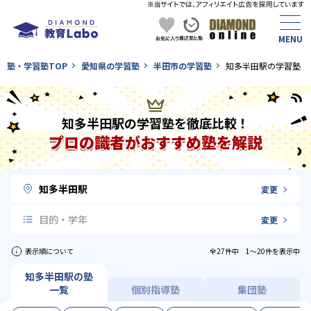
塾・学習塾TOP
愛知県の学習塾
半田市の学習塾
知多半田駅の学習塾
知多半田駅の学習塾を徹底比較！
プロの識者がおすすめ塾を解説
知多半田駅
変更
目的・学年
変更
表示順について
全27件中 1〜20件を表示中
知多半田駅の塾
一覧
個別指導塾
集団塾