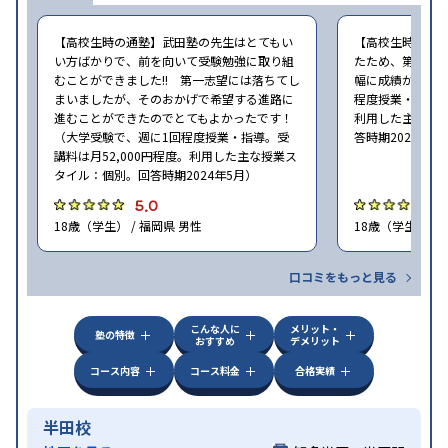
【高校生時の通塾】武田塾の先生はとてもい
【高校生時の通
い方ばかりで、前を向いて受験勉強に取り組
たため、第一志
むことができました!! 第一志望には落ちてし
幅に成績が向上し
まいましたが、そのおかげで希望する進路に
程度授業・指導。
進むことができたのでとてもよかったです！
利用した主な授
（大学受験で、週に1回程度授業・指導。受
答時期2024年5
講料は月52,000円程度。利用した主な授業ス
タイル：個別。回答時期2024年5月）
5.0
4
18歳（学生） / 福岡県 男性
18歳（学生） / 
口コミをもっと見る
こんな人に
メリット・
塾の特徴
おすすめ
デメリット
コース内容
コース料金
合格実績
半田校