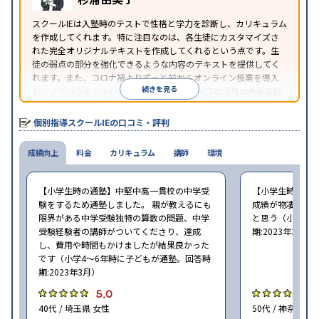
照
スクールIEは入塾時のテストで性格と学力を診断し、カリキュラム
を作成してくれます。特に注目なのは、各生徒にカスタマイズさ
れた完全オリジナルテキストを作成してくれるという点です。生
徒の弱点の部分を強化できるような内容のテキストを提供してく
れます。また、コロナ禍よりずっと前からオンライン授業を導入
続きを見る
し、ノウハウもしっかりとしています。AIやICTの活用の先駆者的
な個別指導塾です。
個別指導スクールIEの口コミ・評判
成績向上
料金
カリキュラム
講師
環境
【小学生時の通塾】中堅中高一貫校の中学受
【小学生時の通
験をするため通塾しました。 親が教えるにも
成績が物凄く悪
限界がある中学受験独特の算数の問題、中学
と思う（小学6年
受験経験者の講師がついてくださり、達成
期:2023年3月）
し、費用や時間もかけましたが結果良かった
です（小学4〜6年時に子どもが通塾。回答時
期:2023年3月）
5.0
4
40代 / 埼玉県 女性
50代 / 神奈川県