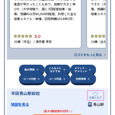
進度が早かったこともあり、成績が大きく伸
できた（大学受験
びた（大学受験で、週に7回程度授業・指
導。受講料は月8
導。受講料は月80,000円程度。利用した主な
授業スタイル：映
授業スタイル：映像。回答時期2024年5月）
5.0
5
20歳（学生） / 東京都 男性
24歳（会社員<正
口コミをもっと見る
こんな人に
メリット・
塾の特徴
おすすめ
デメリット
コース内容
コース料金
合格実績
半田青山駅前校
地図を見る
青山駅
\最大4講座無料招待！/