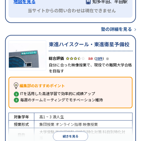
地図を見る
知多半田、半田駅
当サイトからの問い合わせは現在できません
塾の詳細を見る
東進ハイスクール・東進衛星予備校
※
3.8
（
38件
）
自分に合った映像授業で、現役での難関大学合格
を目指す
編集部のおすすめポイント
ITを活用した高速学習で効率的に成績アップ
毎週のチームミーティングでモチベーション維持
対象学年
高1 ~ 3
浪人生
授業形式
集団授業
オンライン指導
映像授業
大学受験
医学部受験
学校別特化対策
科目別特化対
目的
続きを見る
策