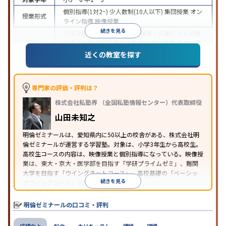
個別指導(1対2~)
少人数制(10人以下)
集団授業
オン
授業形式
ライン指導
映像授業
続きを見る
中学受験
高校受験
大学受験
授業・定期テスト対策
目的
内申点対策
学習習慣の定着
国公立大対策
私大対策
共通テスト対策
英語・英会話特化対策
近くの教室を探す
中高一貫校生に対応
特待生・奨学金制度あり
授業
特徴
の振替可能
学習にPC・タブレットを利用
オンライ
ン対応
季節講習のみの受講可
自習室あり
専門家の評価・評判は？
※2023年10月調査。
小学校高学年の集団塾アンケート調査方法
を参照
株式会社私塾界 （全国私塾情報センター）代表取締役
山田未知之
明倫ゼミナールは、愛知県内に50以上の校舎がある、株式会社明
倫ゼミナールが運営する学習塾。対象は、小学3年生から高校生。
高校生コースの内容は、映像授業と個別指導になっている。映像授
業は、東大・京大・医学部を目指す「学研プライムゼミ」、難関
大学を目指す「ウイングネットコース」、高校基礎の「ベーシッ
続きを見る
クウィングコース」が用意されている。
明倫ゼミナールの口コミ・評判