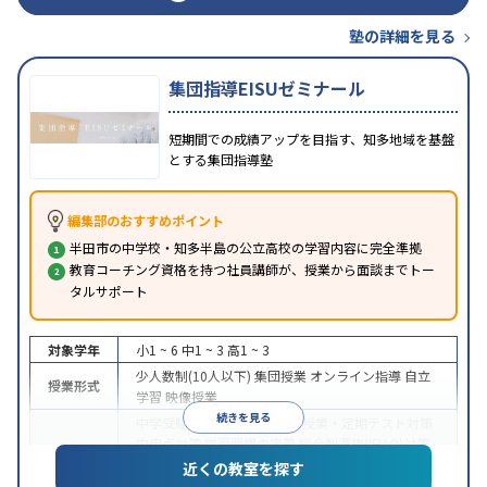
塾の詳細を見る
集団指導EISUゼミナール
短期間での成績アップを目指す、知多地域を基盤
とする集団指導塾
編集部のおすすめポイント
半田市の中学校・知多半島の公立高校の学習内容に完全準拠
教育コーチング資格を持つ社員講師が、授業から面談までトー
タルサポート
対象学年
小1 ~ 6
中1 ~ 3
高1 ~ 3
少人数制(10人以下)
集団授業
オンライン指導
自立
授業形式
学習
映像授業
続きを見る
中学受験
高校受験
大学受験
授業・定期テスト対策
内申点対策
学習習慣の定着
総合型選抜(旧AO)対策
目的
推薦入試対策
学校別特化対策
国公立大対策
私大対
近くの教室を探す
策
共通テスト対策
英検(英語検定)対策
漢検(漢字検