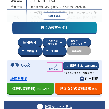
対象学年
小2 ~ 6
中1 ~ 3
高1 ~ 3
授業形式
個別指導(1対2~)
オンライン指導
映像授業
中学受験
高校受験
大学受験
授業・定期テスト対策
続きを見る
目的
内申点対策
学習習慣の定着
総合型選抜(旧AO)対策
推薦入試対策
学校別特化対策
近くの教室を探す
中高一貫校生に対応
授業の振替可能
不登校生に対
特徴
応
オンライン対応
1科目から受講可能
季節講習の
みの受講可
こんな人に
メリット・
塾の特徴
おすすめ
デメリット
コース内容
コース料金
合格実績
半田中央校
電話する
通話料無料
14:00〜22:00（日曜を除く）
地図を見る
住吉町駅
体験授業(無料)
料金などの資料請求
を申し込む
無料
教室をもっと見る