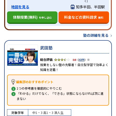
く)
地図を見る
知多半田、半田駅
体験授業(無料)
料金などの資料請求
を申し込む
無料
塾の詳細を見る
武田塾
※
3.8
（
43件
）
授業をしない塾の先駆者！自立型学習で効率よく
知識を定着！
編集部のおすすめポイント
1つの参考書を徹底的にやりこむ
「わかる」だけでなく、「できる」状態にならなければ次に進
まない
対象学年
中1 ~ 3
高1 ~ 3
浪人生