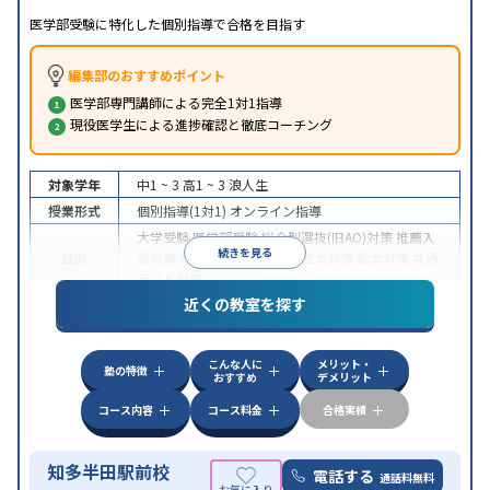
医学部受験に特化した個別指導で合格を目指す
編集部のおすすめポイント
医学部専門講師による完全1対1指導
現役医学生による進捗確認と徹底コーチング
対象学年
中1 ~ 3
高1 ~ 3
浪人生
授業形式
個別指導(1対1)
オンライン指導
大学受験
医学部受験
総合型選抜(旧AO)対策
推薦入
続きを見る
目的
試対策
学校別特化対策
国公立大対策
私大対策
共通
テスト対策
近くの教室を探す
中高一貫校生に対応
授業の振替可能
不登校生に対
特徴
応
オンライン対応
1科目から受講可能
季節講習の
みの受講可
自習室あり
こんな人に
メリット・
塾の特徴
おすすめ
デメリット
コース内容
コース料金
合格実績
知多半田駅前校
電話する
通話料無料