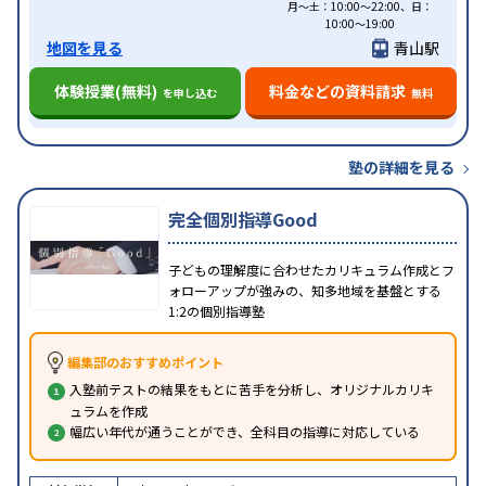
月〜土：10:00〜22:00、日：
10:00〜19:00
地図を見る
青山駅
体験授業(無料)
料金などの資料請求
を申し込む
無料
塾の詳細を見る
完全個別指導Good
子どもの理解度に合わせたカリキュラム作成とフ
ォローアップが強みの、知多地域を基盤とする
1:2の個別指導塾
編集部のおすすめポイント
入塾前テストの結果をもとに苦手を分析し、オリジナルカリキ
ュラムを作成
幅広い年代が通うことができ、全科目の指導に対応している