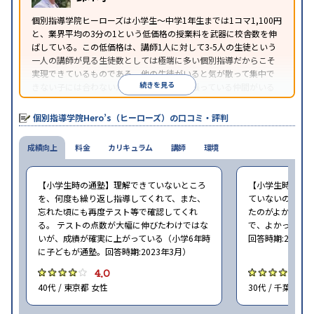
個別指導学院ヒーローズは小学生〜中学1年生までは1コマ1,100円
と、業界平均の3分の1という低価格の授業料を武器に校舎数を伸
ばしている。この低価格は、講師1人に対して3-5人の生徒という
一人の講師が見る生徒数としては極端に多い個別指導だからこそ
実現できているものである。他の生徒がいると気が散って集中で
続きを見る
きない子には合わないが、周りに一緒に頑張っている仲間がいる
ほうが頑張れるタイプの子にはとてもコスパがいいと言える。
個別指導学院Hero’s（ヒーローズ）の口コミ・評判
成績向上
料金
カリキュラム
講師
環境
【小学生時の通塾】理解できていないところ
【小学生時の通
を、何度も繰り返し指導してくれて、また、
ていないので、
忘れた頃にも再度テスト等で確認してくれ
たのがよかった
る。 テストの点数が大幅に伸びたわけではな
で、よかった（小
いが、成績が確実に上がっている（小学6年時
回答時期:2023年
に子どもが通塾。回答時期:2023年3月）
4.0
4
40代 / 東京都 女性
30代 / 千葉県 女