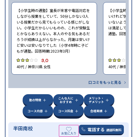
【小学生時の通塾】室長が来客や電話対応を
【小学生時の通
しながら授業をしていて、50分しかない3人
いけれど学校の
いる授業だから見てもらっている感じがしな
いないような部
い。小学生だからいいものの、これが受験生
は満足しています
とかならありえない。本人のやる気もあるだ
通塾。回答時期:2
ろうが成績は上がらなかった。月謝は安いけ
ど安いは安いなりでした（小学4年時に子ど
もが通塾。回答時期:2023年3月）
3.0
3
40代 / 神奈川県 女性
40代 / 神奈川県
口コミをもっと見る
こんな人に
メリット・
塾の特徴
おすすめ
デメリット
コース内容
コース料金
合格実績
半田南校
電話する
通話料無料