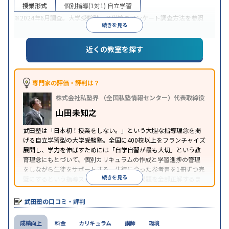
授業形式
個別指導(1対1)
自立学習
※2024年6月調査。
大学受験塾・予備校のアンケート調査方法
を参照
続きを見る
近くの教室を探す
専門家の評価・評判は？
株式会社私塾界 （全国私塾情報センター）代表取締役
山田未知之
武田塾は「日本初！授業をしない。」という大胆な指導理念を掲
げる自立学習型の大学受験塾。全国に400校以上をフランチャイズ
展開し、学力を伸ばすためには「自学自習が最も大切」という教
育理念にもとづいて、個別カリキュラムの作成と学習進捗の管理
をしながら生徒をサポートする。生徒に合った参考書を1冊ずつ完
続きを見る
璧にするという指導スタイルで、参考書の問題を全部正解するま
で繰り返し問題を解くことで偏差値をあげるという手法を取って
いる。
武田塾の口コミ・評判
成績向上
料金
カリキュラム
講師
環境