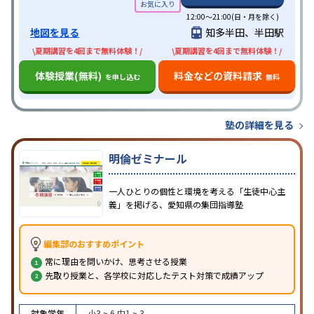
12:00～21:00(日・月を除く)
地図を見る
知多半田、半田駅
\夏期講習を4回まで無料体験！/
\夏期講習を4回まで無料体験！/
体験授業(無料)
料金などの資料請求
を申し込む
無料
塾の詳細を見る
明倫ゼミナール
一人ひとりの個性と環境を考える「生徒中心主
義」を掲げる、愛知県の集団指導塾
編集部のおすすめポイント
常に理由を問いかけ、思考させる授業
先取り授業と、各学校に対応したテスト対策で成績アップ
対象学年
小3 ~ 6
中1 ~ 3