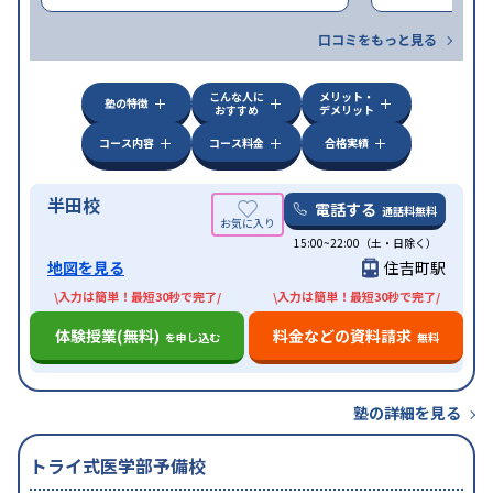
口コミをもっと見る
こんな人に
メリット・
塾の特徴
おすすめ
デメリット
コース内容
コース料金
合格実績
半田校
電話する
通話料無料
15:00~22:00（土・日除く）
地図を見る
住吉町駅
\入力は簡単！最短30秒で完了/
\入力は簡単！最短30秒で完了/
体験授業(無料)
料金などの資料請求
を申し込む
無料
塾の詳細を見る
トライ式医学部予備校