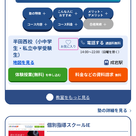
定)対策
数学特化対策
英語・英会話特化対策
こんな人に
メリット・
中高一貫校生に対応
授業の振替可能
不登校生に対
塾の特徴
おすすめ
デメリット
特徴
応
学習にPC・タブレットを利用
オンライン対応
季
節講習のみの受講可
自習室あり
コース内容
コース料金
合格実績
半田西校（小中学
電話する
通話料無料
生・私立中学受験
14:00〜22:00（日曜を除く）
生）
地図を見る
成岩駅
体験授業(無料)
料金などの資料請求
を申し込む
無料
教室をもっと見る
塾の詳細を見る
個別指導スクールIE