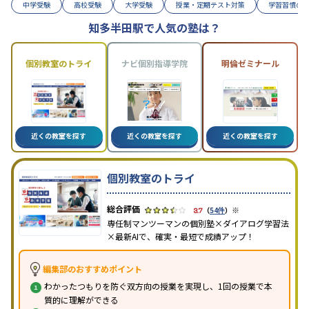
中学受験
高校受験
大学受験
授業・定期テスト対策
学習習慣の
知多半田駅で人気の塾は？
個別教室のトライ
ナビ個別指導学院
明倫ゼミナール
近くの教室を探す
近くの教室を探す
近くの教室を探す
個別教室のトライ
※
3.7
（
54件
）
専任制マンツーマンの個別塾×ダイアログ学習法
×最新AIで、確実・最短で成績アップ！
編集部のおすすめポイント
わかったつもりを防ぐ双方向の授業を実現し、1回の授業で本
質的に理解ができる