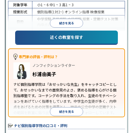
対象学年
小1 ~ 6
中1 ~ 3
高1 ~ 3
授業形式
個別指導(1対2~)
オンライン指導
映像授業
中学受験
高校受験
大学受験
授業・定期テスト対策
目的
続きを見る
内申点対策
学習習慣の定着
成績保証制度あり
授業の振替可能
オンライン対応
近くの教室を探す
特徴
1科目から受講可能
季節講習のみの受講可
自習室あ
り
※2023年3月調査。
小学校高学年の個別指導塾アンケート調査方法
を参
照
専門家の評価・評判は？
ノンフィクションライター
杉浦由美子
ナビ個別指導学院は「おせっかいな先生」をキャッチコピーとし
て、おせっかいなまでの面倒見のよさ、褒める指導を心がける個
別指導塾です。コーチングの手法を取り入れ、生徒のモチベーシ
ョンをあげていく指導をしています。中学生の生徒が多く、内申
点をあげるための対策を得意とし、地元の公立中学の定期テスト
続きを見る
の範囲を教室に貼り出すなど手厚く学習をフォローしています。
オリジナルテキストを使用しており、特に英語は各教科書に合わ
せたテキストを使った「先取り学習」で理解度を深められます。
ナビ個別指導学院の口コミ・評判