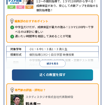
1:2～の個別指導で、1コマ1100円から学べる！
成績保証があり、安心して点数アップを目指せる
個別指導塾！
編集部のおすすめポイント
中学生だけだが、成績保証が最大の強み！1コマ1100円～で学
べるのは家計に優しい
通いたい時間帯を相談して決めることが可能
対象学年
小1 ~ 6
中1 ~ 3
高1 ~ 3
浪人生
授業形式
個別指導(1対2~)
自立学習
映像授業
中学受験
高校受験
大学受験
授業・定期テスト対策
目的
続きを見る
内申点対策
学習習慣の定着
中高一貫校生に対応
成績保証制度あり
授業の振替
特徴
近くの教室を探す
可能
1科目から受講可能
季節講習のみの受講可
※2023年3月調査。
小学校高学年の個別指導塾アンケート調査方法
を参
照
専門家の評価・評判は？
スタディスタジオ株式会社代表取締役
鈴木孝一