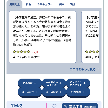
成績向上
料金
カリキュラム
講師
環境
【小学生時の通塾】算数がとても苦手で、親
【小学生時の通
が教えようとすると今の教科書とは全く教え
ろはよくやり方
方が違った。その為、親がまず教科書をよく
びてきたようで
読んでから教える。という実に時間がかかる
た（小学3〜6年
事になってしまった為、塾に通わせる選択を
期:2023年3月）
した（小学5〜6年時に子どもが通塾。回答時
期:2023年3月）
5.0
4
40代 / 神奈川県 女性
40代 / 東京都 女
口コミをもっと見る
こんな人に
メリット・
塾の特徴
おすすめ
デメリット
コース内容
コース料金
合格実績
半田校
電話する
通話料無料