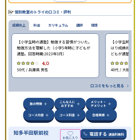
個別教室のトライの口コミ・評判
成績向上
料金
カリキュラム
講師
環境
【小学生時の通塾】勉強する習慣がついた。
【小学生時の通塾
勉強方法を理解した（小学5年時に子どもが
はり成績向上には
通塾。回答時期:2023年3月）
どもが通塾。回答時
4.0
4
50代 / 兵庫県 男性
40代 / 大阪府 女
口コミをもっと見る
こんな人に
メリット・
塾の特徴
おすすめ
デメリット
コース内容
コース料金
合格実績
知多半田駅前校
電話する
通話料無料