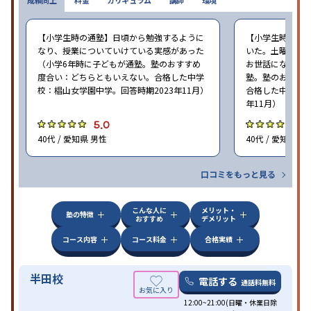
成績向上
料金
カリキュラム
講師
環境
【小学生時の通塾】日頃から勉強するように
【小学生時の通
なり、授業についていけている実感があった
いた。土曜ゼミ
（小学6年時に子どもが通塾。塾のおすすめ
お世話になった（
度合い：どちらともいえない。合格した中学
塾。塾のおすす
校：椙山女学園中学。回答時期2023年11月）
合格した中学校：
年11月）
5.0
5
40代 / 愛知県 男性
40代 / 愛知県 女
口コミをもっと見る
こんな人に
メリット・
塾の特徴
おすすめ
デメリット
コース内容
コース料金
合格実績
半田校
電話する
通話料無料
12:00~21:00(日曜・休業日除