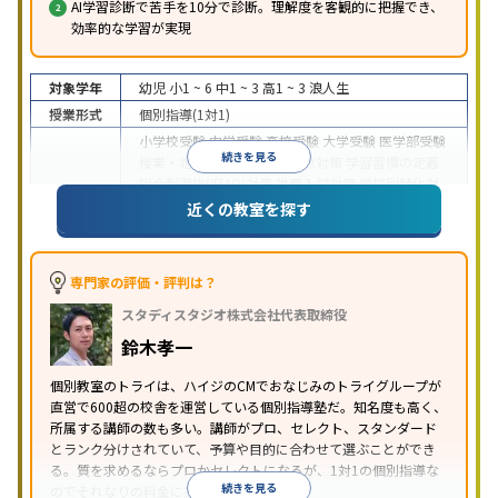
AI学習診断で苦手を10分で診断。理解度を客観的に把握でき、
効率的な学習が実現
対象学年
幼児
小1 ~ 6
中1 ~ 3
高1 ~ 3
浪人生
授業形式
個別指導(1対1)
小学校受験
中学受験
高校受験
大学受験
医学部受験
続きを見る
授業・定期テスト対策
内申点対策
学習習慣の定着
総合型選抜(旧AO)対策
推薦入試対策
学校別特化対
目的
策
国公立大対策
私大対策
共通テスト対策
英検(英
近くの教室を探す
語検定)対策
漢検(漢字検定)対策
数学特化対策
英
語・英会話特化対策
その他科目別特化対策
中高一貫校生に対応
授業の振替可能
不登校生に対
専門家の評価・評判は？
応
学習にPC・タブレットを利用
オンライン対応
1
特徴
スタディスタジオ株式会社代表取締役
科目から受講可能
季節講習のみの受講可
発達障害
の子どもに対応
自習室あり
鈴木孝一
※2023年3月調査。
小学校高学年の個別指導塾アンケート調査方法
を参
個別教室のトライは、ハイジのCMでおなじみのトライグループが
照
直営で600超の校舎を運営している個別指導塾だ。知名度も高く、
所属する講師の数も多い。講師がプロ、セレクト、スタンダード
とランク分けされていて、予算や目的に合わせて選ぶことができ
る。質を求めるならプロかセレクトになるが、1対1の個別指導な
続きを見る
のでそれなりの料金になる。