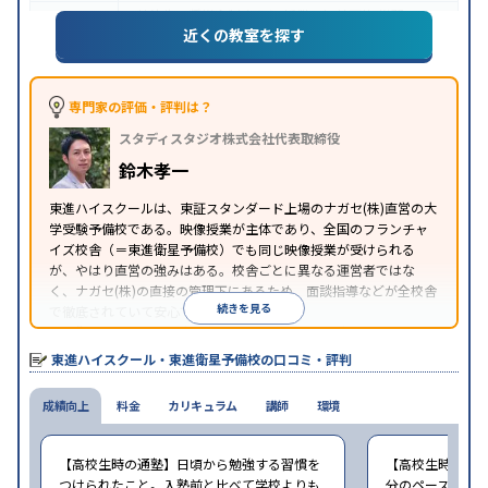
特待生・奨学金制度あり
授業の振替可能
学習に
近くの教室を探す
特徴
PC・タブレットを利用
1科目から受講可能
季節講
習のみの受講可
※2024年6月調査。
大学受験塾・予備校のアンケート調査方法
を参照
専門家の評価・評判は？
スタディスタジオ株式会社代表取締役
鈴木孝一
東進ハイスクールは、東証スタンダード上場のナガセ(株)直営の大
学受験予備校である。映像授業が主体であり、全国のフランチャ
イズ校舎（＝東進衛星予備校）でも同じ映像授業が受けられる
が、やはり直営の強みはある。校舎ごとに異なる運営者ではな
く、ナガセ(株)の直接の管理下にあるため、面談指導などが全校舎
続きを見る
で徹底されていて安心できる。
東進衛星予備校は、運営会社により指導方針や校舎のルールが異
なる。体験授業では、授業のみで判断するのではなく、担当者や
東進ハイスクール・東進衛星予備校の口コミ・評判
校舎雰囲気、校舎での合格実績などを確認すると良いだろう。
成績向上
料金
カリキュラム
講師
環境
【高校生時の通塾】日頃から勉強する習慣を
【高校生時の通
つけられたこと。入塾前と比べて学校よりも
分のペースで進