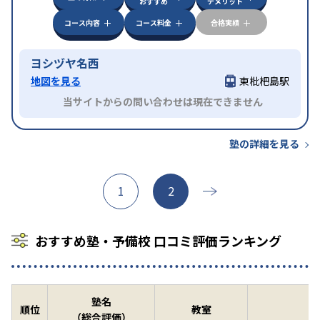
おすすめ
デメリット
コース内容
コース料金
合格実績
ヨシヅヤ名西
地図を見る
東枇杷島駅
当サイトからの問い合わせは現在できません
塾の詳細を見る
1
2
おすすめ塾・予備校 口コミ評価ランキング
塾名
順位
教室
（総合評価）