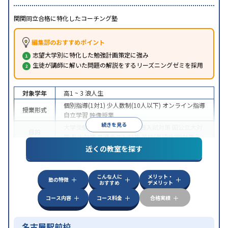
関関同立合格に特化したコーチング塾
編集部のおすすめポイント
志望大学別に特化した勉強計画策定に強み
生徒が講師に解いた問題の解説をするリーズニングゼミを採用
対象学年
高1 ~ 3
浪人生
個別指導(1対1)
少人数制(10人以下)
オンライン指導
授業形式
自立学習
映像授業
続きを見る
大学受験
学習習慣の定着
推薦入試対策
国公立大対
目的
策
私大対策
共通テスト対策
英検(英語検定)対策
近くの教室を探す
学習にPC・タブレットを利用
オンライン対応
1科
特徴
目から受講可能
季節講習のみの受講可
自習室あり
こんな人に
メリット・
塾の特徴
おすすめ
デメリット
コース内容
コース料金
合格実績
名古屋駅前校