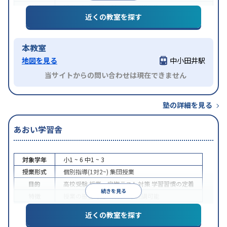
特徴
授業の振替可能
1科目から受講可能
近くの教室を探す
本教室
地図を見る
中小田井駅
当サイトからの問い合わせは現在できません
塾の詳細を見る
あおい学習舎
対象学年
小1 ~ 6
中1 ~ 3
授業形式
個別指導(1対2~)
集団授業
目的
高校受験
授業・定期テスト対策
学習習慣の定着
続きを見る
特徴
授業の振替可能
1科目から受講可能
近くの教室を探す