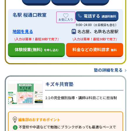
名駅 桜通口教室
電話する
通話料無料
9:00~24:00（土日祝日も含む）
地図を見る
名古屋、名鉄名古屋駅
\入力は簡単！最短30秒で完了/
\入力は簡単！最短30秒で完了/
体験授業(無料)
料金などの資料請求
を申し込む
無料
塾の詳細を見る
キズキ共育塾
1:1の完全個別指導・講師は科目ごとに担当制
編集部のおすすめポイント
不登校や中退などで勉強にブランクがあっても最適なペースで