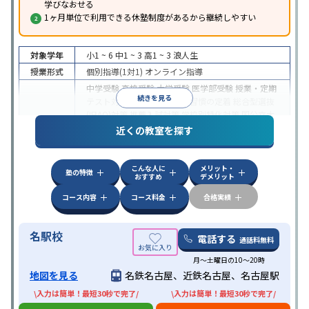
学びなおせる
1ヶ月単位で利用できる休塾制度があるから継続しやすい
対象学年
小1 ~ 6
中1 ~ 3
高1 ~ 3
浪人生
授業形式
個別指導(1対1)
オンライン指導
中学受験
高校受験
大学受験
医学部受験
授業・定期
続きを見る
テスト対策
内申点対策
学習習慣の定着
総合型選抜
(旧AO)対策
推薦入試対策
学校別特化対策
国公立大
目的
対策
私大対策
共通テスト対策
英検(英語検定)対策
近くの教室を探す
漢検(漢字検定)対策
数学特化対策
英語・英会話特化
対策
その他科目別特化対策
こんな人に
メリット・
中高一貫校生に対応
授業の振替可能
不登校生に対
塾の特徴
おすすめ
デメリット
特徴
応
オンライン対応
1科目から受講可能
発達障害の
子どもに対応
コース内容
コース料金
合格実績
名駅校
電話する
通話料無料
月～土曜日の10～20時
地図を見る
名鉄名古屋、近鉄名古屋、名古屋駅
\入力は簡単！最短30秒で完了/
\入力は簡単！最短30秒で完了/