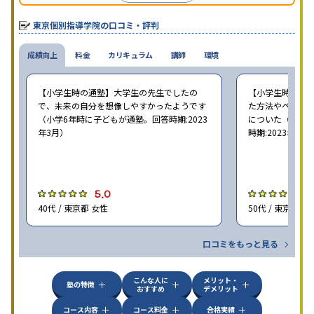
として指名することができるので、子どもに合う講師を見つけや
すい仕組みだと言える。
東京個別指導学院の口コミ・評判
成績向上
料金
カリキュラム
講師
環境
【小学生時の通塾】大学生の先生でしたの
【小学生時の通
で、未来の自分を想像しやすかったようです
た方法やペース
（小学6年時に子どもが通塾。回答時期:2023
についた（小学6
年3月）
時期:2023年3月
5.0
5
40代 / 東京都 女性
50代 / 東京都 女
口コミをもっと見る
こんな人に
メリット・
塾の特徴
おすすめ
デメリット
コース内容
コース料金
合格実績