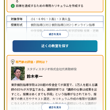
る
目標を達成するための専用カリキュラムを作成する
対象学年
小1 ~ 6
中1 ~ 3
高1 ~ 3
浪人生
授業形式
個別指導(1対1)
個別指導(1対2~)
オンライン指導
中学受験
高校受験
大学受験
医学部受験
授業・定期
続きを見る
テスト対策
内申点対策
学習習慣の定着
総合型選抜
(旧AO)対策
推薦入試対策
学校別特化対策
国公立大
目的
対策
私大対策
共通テスト対策
英検(英語検定)対策
近くの教室を探す
漢検(漢字検定)対策
数学特化対策
その他科目別特化
対策
中高一貫校生に対応
授業の振替可能
不登校生に対
専門家の評価・評判は？
特徴
応
オンライン対応
1科目から受講可能
季節講習の
スタディスタジオ株式会社代表取締役
みの受講可
発達障害の子どもに対応
自習室あり
※2023年3月調査。
小学校高学年の個別指導塾アンケート調査方法
を参
鈴木孝一
照
東京個別指導学院は200超の校舎全てが直営で、1万人を超える講
師の85％が大学生である。講師研修では「講師の仕事は成果を出
すこと。授業はあくまでも手段」という指導がなされており、授
業での教え方やテキスト選定、カリキュラム作成の権限が各講師
に与えられているのが特徴だ。入塾すると最初はいろんな講師が
続きを見る
授業をしてくれる。その中から気に入った講師を科目ごとに担当