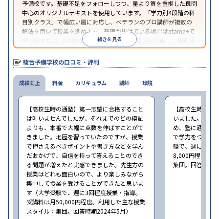
予備校です。基礎不足をフォローしつつ、量より質を重視した良問
中心のオリジナルテキストを使用しています。「学力別4段階の科
目別クラス」で幅広い層に対応し、ベテランのプロ講師が複数の
解法を用いて授業を進めます。基礎が抜けている場合はatama+で
続きを見る
学び直すなど、ICT教材・アプリを活用。自習室も完備し、録画授
業の視聴による欠席フォローや、データに基づく進路アドバイス
を行っています。
駿台予備学校の口コミ・評判
成績向上
料金
カリキュラム
講師
環境
【高校生時の通塾】第一志望に合格すること
【高校生時の通
は叶いませんでしたが、それまでのどの模試
いました。高校
よりも、本番で大幅に点数を伸ばすことがで
め、塾に通うこ
きました。地歴を習っていたのですが、授業
で学力をつけら
で押さえるべきポイントや書き方などを学ん
験で、週に1回程
だおかげで、自信を持って答えることのでき
8,000円程度
る問題が増えたと実感できました。先生方の
集団。回答時期20
授業はどれも面白いので、より楽しみながら
集中して授業を受けることができたと思いま
す（大学受験で、週に3回程度授業・指導。
受講料は月50,000円程度。利用した主な授業
スタイル：集団。回答時期2024年5月）