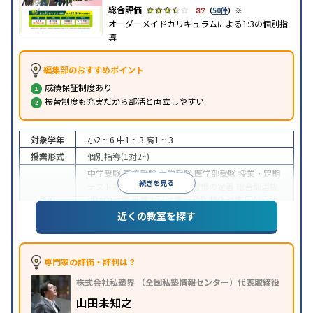
※
3.7
（
50件
）
オーダーメイドカリキュラムによる1:3の個別指
導
編集部のおすすめポイント
成績保証制度あり
振替制度も充実だから部活と両立しやすい
対象学年
小2 ~ 6
中1 ~ 3
高1 ~ 3
授業形式
個別指導(1対2~)
中学受験
高校受験
大学受験
医学部受験
授業・定期
続きを見る
テスト対策
内申点対策
学習習慣の定着
総合型選抜
目的
(旧AO)対策
推薦入試対策
学校別特化対策
国公立大
対策
私大対策
共通テスト対策
英検(英語検定)対策
近くの教室を探す
漢検(漢字検定)対策
数学特化対策
中高一貫校生に対応
成績保証制度あり
授業の振替
特徴
可能
不登校生に対応
1科目から受講可能
季節講習
専門家の評価・評判は？
のみの受講可
株式会社私塾界 （全国私塾情報センター）代表取締役
※2023年3月調査。
小学校高学年の個別指導塾アンケート調査方法
を参
山田未知之
照