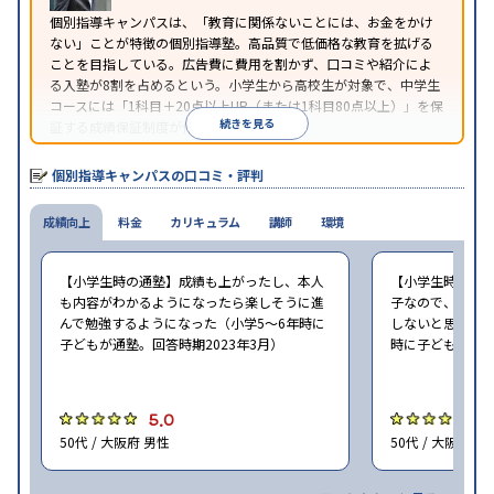
個別指導キャンパスは、「教育に関係ないことには、お金をかけ
ない」ことが特徴の個別指導塾。高品質で低価格な教育を拡げる
ことを目指している。広告費に費用を割かず、口コミや紹介によ
る入塾が8割を占めるという。小学生から高校生が対象で、中学生
コースには「1科目＋20点以上UP（または1科目80点以上）」を保
続きを見る
証する成績保証制度が付帯している。
個別指導キャンパスの口コミ・評判
成績向上
料金
カリキュラム
講師
環境
【小学生時の通塾】成績も上がったし、本人
【小学生時の通
も内容がわかるようになったら楽しそうに進
子なので、せめ
んで勉強するようになった（小学5〜6年時に
しないと思ったの
子どもが通塾。回答時期2023年3月）
時に子どもが通塾
5.0
4
50代 / 大阪府 男性
50代 / 大阪府 男