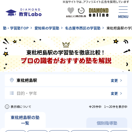
塾・学習塾TOP
愛知県の学習塾
名古屋市西区の学習塾
東枇杷島駅の学
東枇杷島駅の学習塾を徹底比較！
プロの識者がおすすめ塾を解説
東枇杷島駅
変更
目的・学年
変更
表示順について
全29件中 1〜20件を表示中
東枇杷島駅の塾
一覧
個別指導塾