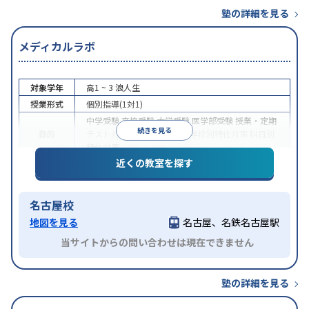
塾の詳細を見る
メディカルラボ
対象学年
高1 ~ 3
浪人生
授業形式
個別指導(1対1)
中学受験
高校受験
大学受験
医学部受験
授業・定期
続きを見る
目的
テスト対策
学習習慣の定着
学校別特化対策
科目別
特化対策
近くの教室を探す
特徴
授業の振替可能
1科目から受講可能
名古屋校
地図を見る
名古屋、名鉄名古屋駅
当サイトからの問い合わせは現在できません
塾の詳細を見る