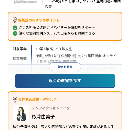
1コマ50分だから集中しやすい！座席指定の集団
授業
編集部のおすすめポイント
クラス担任と進路アドバイザーが受験をサポート
便利な個別質問システムで自宅からも質問できる
対象学年
中学3年
高1 ~ 3
浪人生
個別指導(1対1)
個別指導(1対2~)
集団授業
オンライ
授業形式
ン指導
自立学習
映像授業
続きを見る
大学受験
医学部受験
学校別特化対策
科目別特化対
目的
策
近くの教室を探す
特待生・奨学金制度あり
授業の振替可能
学習に
特徴
PC・タブレットを利用
オンライン対応
1科目から
受講可能
季節講習のみの受講可
※2024年6月調査。
大学受験塾・予備校のアンケート調査方法
を参照
専門家の評価・評判は？
ノンフィクションライター
杉浦由美子
駿台予備学校は、東大や医学部などの難関対策に定評がある大手