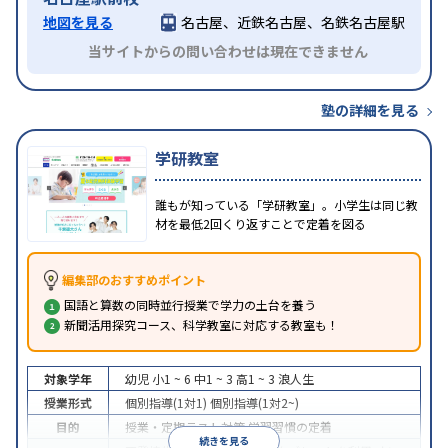
地図を見る
名古屋、近鉄名古屋、名鉄名古屋駅
当サイトからの問い合わせは現在できません
塾の詳細を見る
学研教室
誰もが知っている「学研教室」。小学生は同じ教
材を最低2回くり返すことで定着を図る
編集部のおすすめポイント
国語と算数の同時並行授業で学力の土台を養う
新聞活用探究コース、科学教室に対応する教室も！
対象学年
幼児
小1 ~ 6
中1 ~ 3
高1 ~ 3
浪人生
授業形式
個別指導(1対1)
個別指導(1対2~)
目的
授業・定期テスト対策
学習習慣の定着
続きを見る