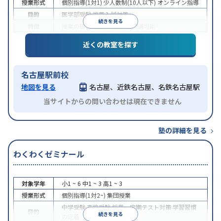
授業形式
個別指導(1対1)
少人数制(10人以下)
オンライン指導
目的
医学部受験
推薦入試対策
続きを見る
特徴
授業の振替可能
1科目から受講可能
近くの教室を探す
名古屋駅前校
地図を見る
名古屋、近鉄名古屋、名鉄名古屋駅
当サイトからの問い合わせは現在できません
塾の詳細を見る
わくわくゼミナール
対象学年
小1 ~ 6
中1 ~ 3
高1 ~ 3
授業形式
個別指導(1対2~)
集団授業
中学受験
高校受験
授業・定期テスト対策
学習習慣
目的
続きを見る
の定着