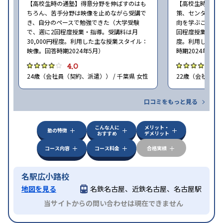
【高校生時の通塾】得意分野を伸ばすのはも
【高校生時の通
ちろん、苦手分野は映像を止めながら受講で
策、センター試
き、自分のペースで勉強できた（大学受験
向を学ぶことがで
で、週に2回程度授業・指導。受講料は月
回程度授業・指導
30,000円程度。利用した主な授業スタイル：
度。利用した主
映像。回答時期2024年5月）
時期2024年5月
4.0
4
24歳（会社員（契約、派遣）） / 千葉県 女性
22歳（会社員<正
口コミをもっと見る
こんな人に
メリット・
塾の特徴
おすすめ
デメリット
コース内容
コース料金
合格実績
名駅広小路校
地図を見る
名鉄名古屋、近鉄名古屋、名古屋駅
当サイトからの問い合わせは現在できません