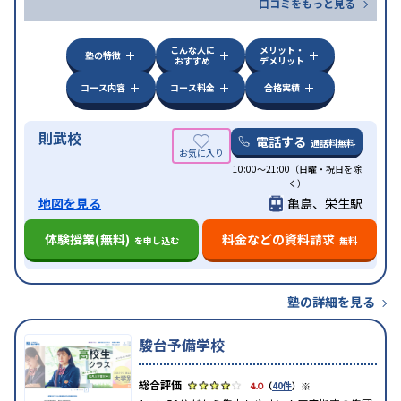
口コミをもっと見る
こんな人に
メリット・
塾の特徴
おすすめ
デメリット
コース内容
コース料金
合格実績
則武校
電話する
通話料無料
10:00～21:00（日曜・祝日を除
く）
地図を見る
亀島、栄生駅
体験授業(無料)
料金などの資料請求
を申し込む
無料
塾の詳細を見る
駿台予備学校
※
4.0
（
40件
）