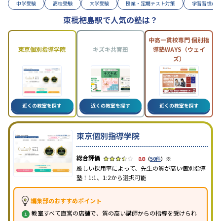
中学受験
高校受験
大学受験
授業・定期テスト対策
学習習慣の
東枇杷島駅で人気の塾は？
中高一貫校専門 個別指
東京個別指導学院
キズキ共育塾
導塾WAYS（ウェイ
ズ）
近くの教室を探す
近くの教室を探す
近くの教室を探す
東京個別指導学院
※
3.8
（
50件
）
厳しい採用率によって、先生の質が高い個別指導
塾！1:1、1:2から選択可能
編集部のおすすめポイント
教室すべて直営の店舗で、質の高い講師からの指導を受けられ