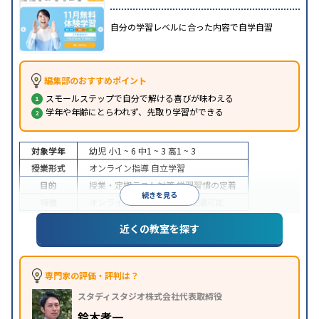
自分の学習レベルに合った内容で自学自習
編集部のおすすめポイント
スモールステップで自分で解ける喜びが味わえる
学年や年齢にとらわれず、先取り学習ができる
対象学年
幼児
小1 ~ 6
中1 ~ 3
高1 ~ 3
授業形式
オンライン指導
自立学習
目的
授業・定期テスト対策
学習習慣の定着
続きを見る
特徴
オンライン対応
1科目から受講可能
近くの教室を探す
専門家の評価・評判は？
スタディスタジオ株式会社代表取締役
鈴木孝一