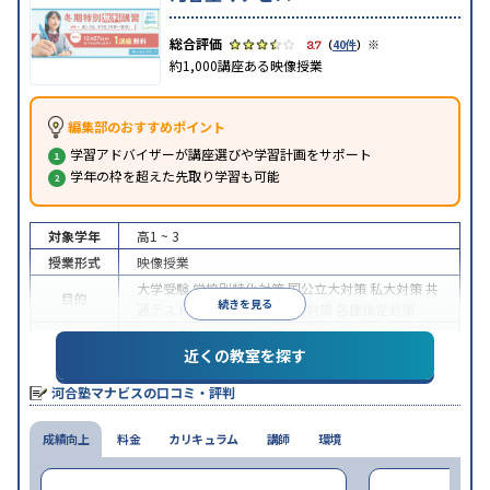
※
3.7
（
40件
）
約1,000講座ある映像授業
編集部のおすすめポイント
学習アドバイザーが講座選びや学習計画をサポート
学年の枠を超えた先取り学習も可能
対象学年
高1 ~ 3
授業形式
映像授業
大学受験
学校別特化対策
国公立大対策
私大対策
共
目的
続きを見る
通テスト対策
英検(英語検定)対策
各種検定対策
中高一貫校生に対応
学習にPC・タブレットを利用
近くの教室を探す
特徴
1科目から受講可能
季節講習のみの受講可
自習室あ
り
河合塾マナビスの口コミ・評判
※2024年6月調査。
大学受験塾・予備校のアンケート調査方法
を参照
成績向上
料金
カリキュラム
講師
環境