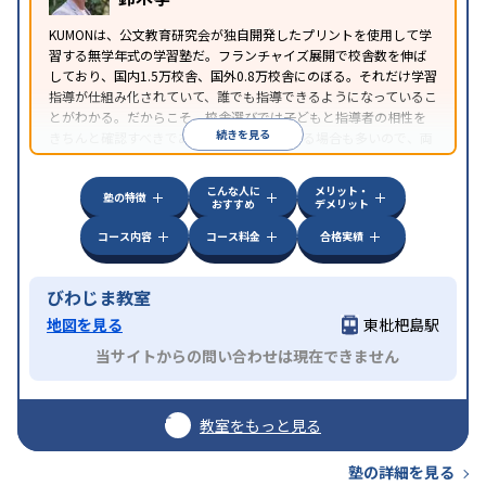
KUMONは、公文教育研究会が独自開発したプリントを使用して学
習する無学年式の学習塾だ。フランチャイズ展開で校舎数を伸ば
しており、国内1.5万校舎、国外0.8万校舎にのぼる。それだけ学習
指導が仕組み化されていて、誰でも指導できるようになっているこ
とがわかる。だからこそ、校舎選びでは子どもと指導者の相性を
続きを見る
きちんと確認すべきである。近所に2校舎ある場合も多いので、両
方見学してみることをオススメする。
こんな人に
メリット・
塾の特徴
おすすめ
デメリット
コース内容
コース料金
合格実績
びわじま教室
地図を見る
東枇杷島駅
当サイトからの問い合わせは現在できません
教室をもっと見る
塾の詳細を見る