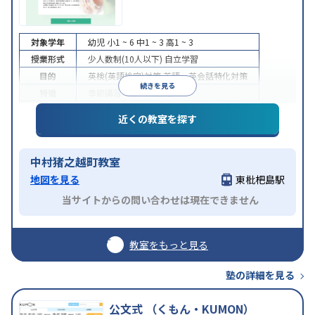
対象学年
幼児
小1 ~ 6
中1 ~ 3
高1 ~ 3
授業形式
少人数制(10人以下)
自立学習
目的
英検(英語検定)対策
英語・英会話特化対策
続きを見る
特徴
季節講習のみの受講可
近くの教室を探す
中村猪之越町教室
地図を見る
東枇杷島駅
当サイトからの問い合わせは現在できません
教室をもっと見る
塾の詳細を見る
公文式 （くもん・KUMON）