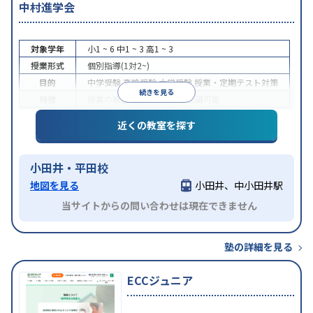
中村進学会
対象学年
小1 ~ 6
中1 ~ 3
高1 ~ 3
授業形式
個別指導(1対2~)
目的
中学受験
高校受験
大学受験
授業・定期テスト対策
続きを見る
特徴
授業の振替可能
1科目から受講可能
近くの教室を探す
小田井・平田校
地図を見る
小田井、中小田井駅
当サイトからの問い合わせは現在できません
塾の詳細を見る
ECCジュニア