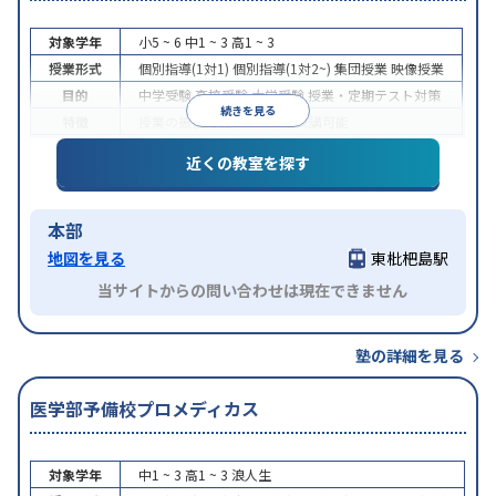
対象学年
小5 ~ 6
中1 ~ 3
高1 ~ 3
授業形式
個別指導(1対1)
個別指導(1対2~)
集団授業
映像授業
目的
中学受験
高校受験
大学受験
授業・定期テスト対策
続きを見る
特徴
授業の振替可能
1科目から受講可能
近くの教室を探す
本部
地図を見る
東枇杷島駅
当サイトからの問い合わせは現在できません
塾の詳細を見る
医学部予備校プロメディカス
対象学年
中1 ~ 3
高1 ~ 3
浪人生