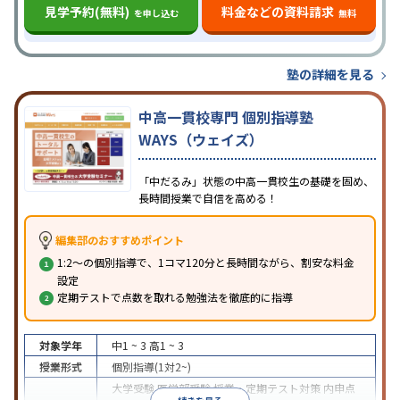
見学予約(無料)
料金などの資料請求
を申し込む
無料
塾の詳細を見る
中高一貫校専門 個別指導塾
WAYS（ウェイズ）
「中だるみ」状態の中高一貫校生の基礎を固め、
長時間授業で自信を高める！
編集部のおすすめポイント
1:2〜の個別指導で、1コマ120分と長時間ながら、割安な料金
設定
定期テストで点数を取れる勉強法を徹底的に指導
対象学年
中1 ~ 3
高1 ~ 3
授業形式
個別指導(1対2~)
大学受験
医学部受験
授業・定期テスト対策
内申点