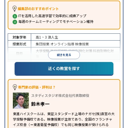
編集部のおすすめポイント
ITを活用した高速学習で効率的に成績アップ
毎週のチームミーティングでモチベーション維持
対象学年
高1 ~ 3
浪人生
授業形式
集団授業
オンライン指導
映像授業
大学受験
医学部受験
学校別特化対策
科目別特化対
目的
続きを見る
策
特待生・奨学金制度あり
授業の振替可能
学習に
近くの教室を探す
特徴
PC・タブレットを利用
1科目から受講可能
季節講
習のみの受講可
※2024年6月調査。
大学受験塾・予備校のアンケート調査方法
を参照
専門家の評価・評判は？
スタディスタジオ株式会社代表取締役
鈴木孝一
東進ハイスクールは、東証スタンダード上場のナガセ(株)直営の大
学受験予備校である。映像授業が主体であり、全国のフランチャ
イズ校舎（＝東進衛星予備校）でも同じ映像授業が受けられる