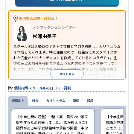
目的
対策
私大対策
共通テスト対策
英検(英語検定)対策
漢検(漢字検定)対策
数学特化対策
その他科目別特化
対策
専門家の評価・評判は？
中高一貫校生に対応
オンライン対応
1科目から受講
特徴
ノンフィクションライター
可能
季節講習のみの受講可
自習室あり
※2023年3月調査。
小学校高学年の個別指導塾アンケート調査方法
を参
杉浦由美子
照
スクールIEは入塾時のテストで性格と学力を診断し、カリキュラム
を作成してくれます。特に注目なのは、各生徒にカスタマイズさ
れた完全オリジナルテキストを作成してくれるという点です。生
徒の弱点の部分を強化できるような内容のテキストを提供してく
れます。また、コロナ禍よりずっと前からオンライン授業を導入
続きを見る
し、ノウハウもしっかりとしています。AIやICTの活用の先駆者的
な個別指導塾です。
個別指導スクールIEの口コミ・評判
成績向上
料金
カリキュラム
講師
環境
【小学生時の通塾】中堅中高一貫校の中学受
【小学生時の通
験をするため通塾しました。 親が教えるにも
成績が物凄く悪
限界がある中学受験独特の算数の問題、中学
と思う（小学6年
受験経験者の講師がついてくださり、達成
期:2023年3月）