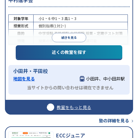
中村進学会
対象学年
小1 ~ 6
中1 ~ 3
高1 ~ 3
授業形式
個別指導(1対2~)
目的
中学受験
高校受験
大学受験
授業・定期テスト対策
続きを見る
特徴
授業の振替可能
1科目から受講可能
近くの教室を探す
小田井・平田校
地図を見る
小田井、中小田井駅
当サイトからの問い合わせは現在できません
教室をもっと見る
塾の詳細を見る
ECCジュニア