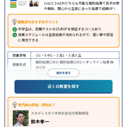
1vs1と1vs2のどちらも可能な個別指導で苦手分野
や興味、関心から生徒に合った指導で成績UP！
編集部のおすすめポイント
中学生は、定期テストの25点UPを保証するコースあり
授業スケジュールは生徒自身が決められるので、習い事や部活
に専念できる
対象学年
小1 ~ 6
中1 ~ 3
高1 ~ 3
浪人生
個別指導(1対1)
個別指導(1対2~)
オンライン指導
映
授業形式
像授業
続きを見る
中学受験
高校受験
大学受験
授業・定期テスト対策
内申点対策
学習習慣の定着
総合型選抜(旧AO)対策
目的
推薦入試対策
学校別特化対策
国公立大対策
私大対
近くの教室を探す
策
共通テスト対策
英検(英語検定)対策
その他科目
別特化対策
中高一貫校生に対応
成績保証制度あり
授業の振替
専門家の評価・評判は？
特徴
可能
不登校生に対応
オンライン対応
1科目から受
スタディスタジオ株式会社代表取締役
講可能
季節講習のみの受講可
※2023年3月調査。
小学校高学年の個別指導塾アンケート調査方法
を参
鈴木孝一
照