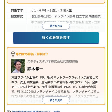
対象学年
小1 ~ 6
中1 ~ 3
高1 ~ 3
浪人生
授業形式
個別指導(1対2~)
オンライン指導
自立学習
映像授業
中学受験
高校受験
大学受験
医学部受験
授業・定期
続きを見る
テスト対策
内申点対策
学習習慣の定着
総合型選抜
(旧AO)対策
推薦入試対策
学校別特化対策
国公立大
目的
対策
私大対策
共通テスト対策
英検(英語検定)対策
近くの教室を探す
漢検(漢字検定)対策
数学特化対策
英語・英会話特化
対策
その他科目別特化対策
中高一貫校生に対応
特待生・奨学金制度あり
授業
専門家の評価・評判は？
の振替可能
不登校生に対応
学習にPC・タブレット
スタディスタジオ株式会社代表取締役
特徴
を利用
オンライン対応
1科目から受講可能
季節講
習のみの受講可
発達障害の子どもに対応
自習室あ
鈴木孝一
り
※2023年3月調査。
小学校高学年の個別指導塾アンケート調査方法
を参
東証プライム上場の（株）明光ネットワークジャパンが運営して
おり、売上や教室数、生徒数などの情報も公開されている。全国
照
で1700校以上があり、個別指導塾の中でNo.1だ。400校が直営
で、残り1300校はフランチャイズ校である。フランチャイズでこ
れだけ多くの校舎が運営されていることから、ノウハウがマニュ
続きを見る
アル化され、特定の優秀な人材に依存しない教育が実現できてい
ることが推測される。
個別指導の明光義塾の口コミ・評判