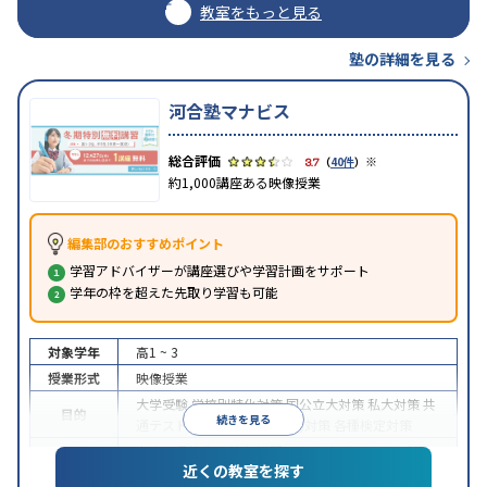
教室をもっと見る
塾の詳細を見る
河合塾マナビス
※
3.7
（
40件
）
約1,000講座ある映像授業
編集部のおすすめポイント
学習アドバイザーが講座選びや学習計画をサポート
学年の枠を超えた先取り学習も可能
対象学年
高1 ~ 3
授業形式
映像授業
大学受験
学校別特化対策
国公立大対策
私大対策
共
目的
続きを見る
通テスト対策
英検(英語検定)対策
各種検定対策
中高一貫校生に対応
学習にPC・タブレットを利用
近くの教室を探す
特徴
1科目から受講可能
季節講習のみの受講可
自習室あ