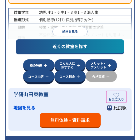
対象学年
幼児
小1 ~ 6
中1 ~ 3
高1 ~ 3
浪人生
授業形式
個別指導(1対1)
個別指導(1対2~)
目的
授業・定期テスト対策
学習習慣の定着
続きを見る
不登校生に対応
学習にPC・タブレットを利用
オン
特徴
ライン対応
近くの教室を探す
こんな人に
メリット・
塾の特徴
おすすめ
デメリット
コース内容
コース料金
合格実績
学研山田東教室
地図を見る
比良駅
無料体験・資料請求