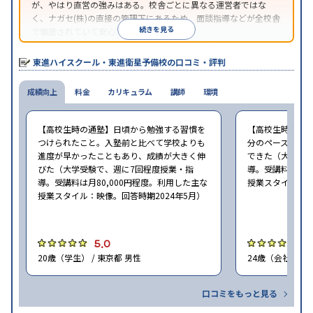
が、やはり直営の強みはある。校舎ごとに異なる運営者ではな
く、ナガセ(株)の直接の管理下にあるため、面談指導などが全校舎
続きを見る
で徹底されていて安心できる。
東進衛星予備校は、運営会社により指導方針や校舎のルールが異
なる。体験授業では、授業のみで判断するのではなく、担当者や
東進ハイスクール・東進衛星予備校の口コミ・評判
校舎雰囲気、校舎での合格実績などを確認すると良いだろう。
成績向上
料金
カリキュラム
講師
環境
【高校生時の通塾】日頃から勉強する習慣を
【高校生時の通
つけられたこと。入塾前と比べて学校よりも
分のペースで進
進度が早かったこともあり、成績が大きく伸
できた（大学受験
びた（大学受験で、週に7回程度授業・指
導。受講料は月8
導。受講料は月80,000円程度。利用した主な
授業スタイル：映
授業スタイル：映像。回答時期2024年5月）
5.0
5
20歳（学生） / 東京都 男性
24歳（会社員<正
口コミをもっと見る