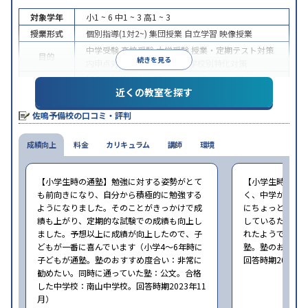
対象学年
小1 ~ 6
中1 ~ 3
高1 ~ 3
授業形式
個別指導(1対2~)
集団授業
自立学習
映像授業
中学受験
高校受験
大学受験
授業・定期テスト対策
目的
続きを見る
内申点対策
学習習慣の定着
学校別特化対策
授業の振替可能
学習にPC・タブレットを利用
1科
特徴
近くの教室を探す
目から受講可能
季節講習のみの受講可
※2023年10月調査。
小学校高学年の集団塾アンケート調査方法
を参照
佐鳴予備校の口コミ・評判
成績向上
料金
カリキュラム
講師
環境
【小学生時の通塾】勉強に対する姿勢がとて
【小学生時の通
も前向きになり、自分から積極的に勉強する
く、中学から始
ようになりました。そのことがきっかけで成
にちょっと通い
績も上がり、定期的な試験での成績も向上し
しているため、
ました。予想以上に成績が向上したので、子
れたようでした（
どもが一番に喜んでいます（小学4〜6年時に
塾。塾のおすす
子どもが通塾。塾のおすすめ度合い：非常に
回答時期2023年
勧めたい。同時に通っていた塾：公文。合格
した中学校：南山中学校。回答時期2023年11
月）