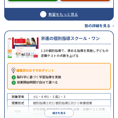
教室をもっと見る
塾の詳細を見る
京進の個別指導スクール・ワン
1:2の個別指導で、褒める指導を実施し子どもの
定期テストの点数を上げる
編集部のおすすめポイント
脳科学に基づく学習指導を実施
授業開始時間が自分で選べる
対象学年
小1 ~ 6
中1 ~ 3
高1 ~ 3
授業形式
個別指導(1対1)
個別指導(1対2~)
映像授業
中学受験
高校受験
大学受験
授業・定期テスト対策
目的
続きを見る
学習習慣の定着