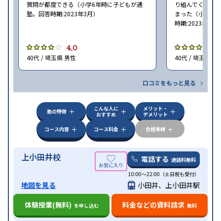
質問が都度できる（小学6年時に子どもが通
り組んでくれた
塾。回答時期:2023年3月）
まった（小学5〜
時期:2023年3月
4.0
4
40代 / 埼玉県 男性
40代 / 埼玉県 女
口コミをもっと見る
こんな人に
メリット・
塾の特徴
おすすめ
デメリット
コース内容
コース料金
合格実績
上小田井校
電話する
通話料無料
10:00～22:00（土日祝も受付）
地図を見る
小田井、上小田井駅
体験授業(無料)
料金などの資料請求
を申し込む
無料