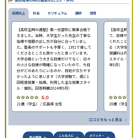
成績向上
料金
カリキュラム
講師
環境
【高校生時の通塾】第一志望校に無事合格で
【高校生時の通
きました。当時、大学生だった先生の丁寧な
て、目標や勉強
指導や宿題の出し方が自分に合っていまし
くれたことが、
た。塾長のサポートも手厚く、1対1で接して
る（大学受験で、
くださるところも良かったと思っています。
受講料は月35,
大学合格という大きな目標だけでなく、日々
スタイル：個別、
の小さな目標が明確になっていたので、今自
年5月）
分がどのあたりにいるのか、目処が立ちやす
かったように思います（大学受験で、週に1
回程度授業・指導。利用した主な授業スタイ
ル：個別。回答時期2024年5月）
5.0
4
21歳（学生） / 広島県 女性
20歳（学生） / 
口コミをもっと見る
こんな人に
メリット・
塾の特徴