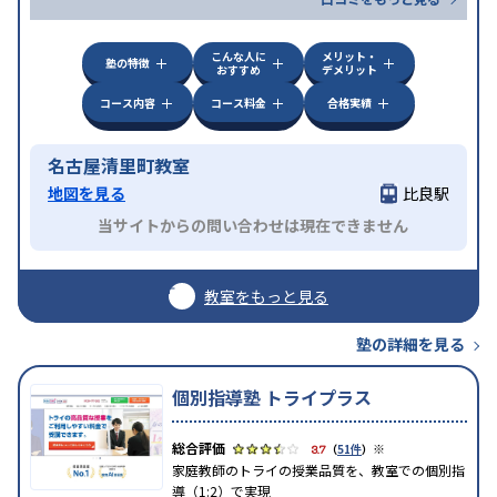
こんな人に
メリット・
塾の特徴
おすすめ
デメリット
コース内容
コース料金
合格実績
名古屋清里町教室
地図を見る
比良駅
当サイトからの問い合わせは現在できません
教室をもっと見る
塾の詳細を見る
個別指導塾 トライプラス
※
3.7
（
51件
）
家庭教師のトライの授業品質を、教室での個別指
導（1:2）で実現