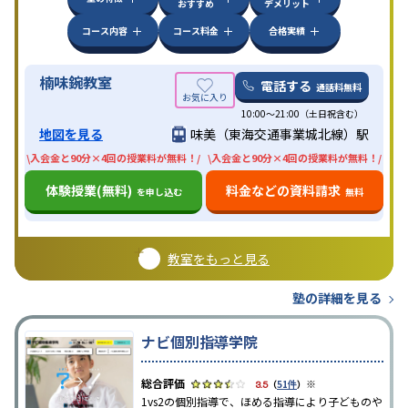
おすすめ
デメリット
コース内容
コース料金
合格実績
楠味鋺教室
電話する
通話料無料
10:00〜21:00（土日祝含む）
地図を見る
味美（東海交通事業城北線）駅
\入会金と90分×4回の授業料が無料！/
\入会金と90分×4回の授業料が無料！/
体験授業(無料)
料金などの資料請求
を申し込む
無料
教室をもっと見る
塾の詳細を見る
ナビ個別指導学院
※
3.5
（
51件
）
1vs2の個別指導で、ほめる指導により子どものや