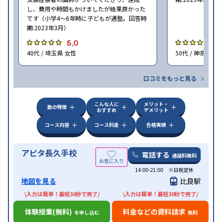
し、費用や時間もかけましたが結果良かった
です（小学4〜6年時に子どもが通塾。回答時
期:2023年3月）
5.0
4
40代 / 埼玉県 女性
50代 / 神奈川県
口コミをもっと見る
こんな人に
メリット・
塾の特徴
おすすめ
デメリット
コース内容
コース料金
合格実績
アピタ長久手校
電話する
通話料無料
14:00-21:00 ※日祝定休
地図を見る
比良駅
\入力は簡単！最短30秒で完了/
\入力は簡単！最短30秒で完了/
体験授業(無料)
料金などの資料請求
を申し込む
無料