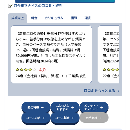
り
河合塾マナビスの口コミ・評判
※2024年6月調査。
大学受験塾・予備校のアンケート調査方法
を参照
成績向上
料金
カリキュラム
講師
環境
【高校生時の通塾】得意分野を伸ばすのはも
【高校生時の通
ちろん、苦手分野は映像を止めながら受講で
策、センター試
き、自分のペースで勉強できた（大学受験
向を学ぶことがで
で、週に2回程度授業・指導。受講料は月
回程度授業・指導
30,000円程度。利用した主な授業スタイル：
度。利用した主
映像。回答時期2024年5月）
時期2024年5月
4.0
4
24歳（会社員（契約、派遣）） / 千葉県 女性
22歳（会社員<正
口コミをもっと見る
こんな人に
メリット・
塾の特徴
おすすめ
デメリット
コース内容
コース料金
合格実績