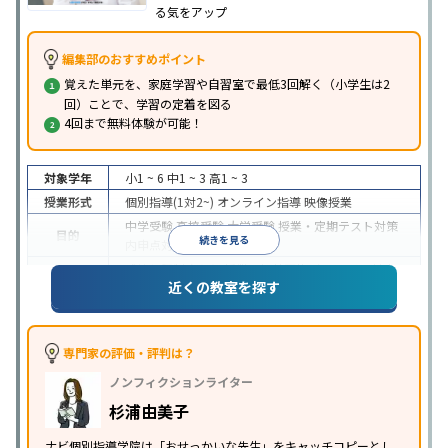
る気をアップ
編集部のおすすめポイント
覚えた単元を、家庭学習や自習室で最低3回解く（小学生は2
回）ことで、学習の定着を図る
4回まで無料体験が可能！
対象学年
小1 ~ 6
中1 ~ 3
高1 ~ 3
授業形式
個別指導(1対2~)
オンライン指導
映像授業
中学受験
高校受験
大学受験
授業・定期テスト対策
目的
続きを見る
内申点対策
学習習慣の定着
成績保証制度あり
授業の振替可能
オンライン対応
近くの教室を探す
特徴
1科目から受講可能
季節講習のみの受講可
自習室あ
り
※2023年3月調査。
小学校高学年の個別指導塾アンケート調査方法
を参
照
専門家の評価・評判は？
ノンフィクションライター
杉浦由美子
ナビ個別指導学院は「おせっかいな先生」をキャッチコピーとし