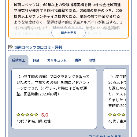
城南コベッツは、60年以上の受験指導実績を持つ株式会社城南進
学研究社が運営する個別指導塾である。250超の校舎のうち、200
校舎以上がフランチャイズ校舎である。講師の質で料金が変わる
ような制度はなく、講師は基本的に学生アルバイトが担当する。1
対2の指導なのもあり、料金は安めである。相性のいい学生講師に
続きを見る
上手く当たれば、コスパよく成績を上げられるだろう。
城南コベッツの口コミ・評判
成績向上
料金
カリキュラム
講師
環境
【小学生時の通塾】プログラミングを習って
【小学生時の通
いたので、学校での必修化を前にアドバンテ
50点以下でした
ージができた（小学3〜5年時に子どもが通
り返しやること
塾。回答時期:2023年3月）
り、テストの点数
りました（小学2
答時期:2023年3
5.0
4
40代 / 神奈川県 女性
40代 / 東京都 女
口コミをもっと見る