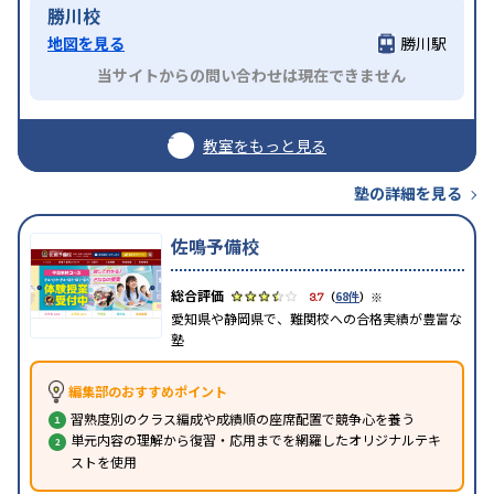
勝川校
地図を見る
勝川駅
当サイトからの問い合わせは現在できません
教室をもっと見る
塾の詳細を見る
佐鳴予備校
※
3.7
（
68件
）
愛知県や静岡県で、難関校への合格実績が豊富な
塾
編集部のおすすめポイント
習熟度別のクラス編成や成績順の座席配置で競争心を養う
単元内容の理解から復習・応用までを網羅したオリジナルテキ
ストを使用