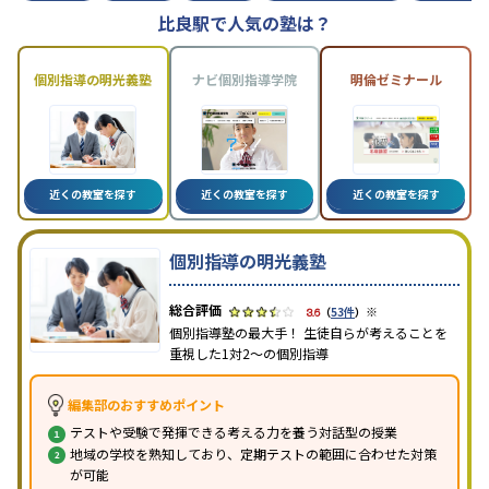
比良駅で人気の塾は？
個別指導の明光義塾
ナビ個別指導学院
明倫ゼミナール
近くの教室を探す
近くの教室を探す
近くの教室を探す
個別指導の明光義塾
※
3.6
（
53件
）
個別指導塾の最大手！ 生徒自らが考えることを
重視した1対2〜の個別指導
編集部のおすすめポイント
テストや受験で発揮できる考える力を養う対話型の授業
地域の学校を熟知しており、定期テストの範囲に合わせた対策
が可能