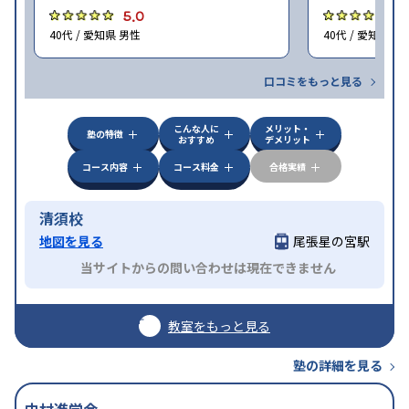
5.0
5
40代 / 愛知県 男性
40代 / 愛知県 男
口コミをもっと見る
こんな人に
メリット・
塾の特徴
おすすめ
デメリット
コース内容
コース料金
合格実績
清須校
地図を見る
尾張星の宮駅
当サイトからの問い合わせは現在できません
教室をもっと見る
塾の詳細を見る