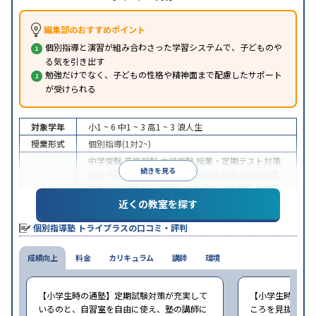
編集部のおすすめポイント
個別指導と演習が組み合わさった学習システムで、子どものや
る気を引き出す
勉強だけでなく、子どもの性格や精神面まで配慮したサポート
が受けられる
対象学年
小1 ~ 6
中1 ~ 3
高1 ~ 3
浪人生
授業形式
個別指導(1対2~)
中学受験
高校受験
大学受験
授業・定期テスト対策
続きを見る
内申点対策
学習習慣の定着
総合型選抜(旧AO)対策
推薦入試対策
学校別特化対策
国公立大対策
私大対
目的
策
共通テスト対策
英検(英語検定)対策
漢検(漢字検
近くの教室を探す
定)対策
数学特化対策
英語・英会話特化対策
その他
個別指導塾 トライプラスの口コミ・評判
科目別特化対策
中高一貫校生に対応
授業の振替可能
不登校生に対
成績向上
特徴
料金
応
学習にPC・タブレットを利用
カリキュラム
講師
環境
1科目から受講可
能
季節講習のみの受講可
自習室あり
※2023年3月調査。
小学校高学年の個別指導塾アンケート調査方法
を参
【小学生時の通塾】定期試験対策が充実して
【小学生時の通
照
いるのと、自習室を自由に使え、塾の講師に
ころを見抜いて