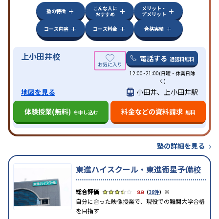
こんな人に
メリット・
塾の特徴
おすすめ
デメリット
コース内容
コース料金
合格実績
上小田井校
電話する
通話料無料
12:00~21:00(日曜・休業日除
く)
地図を見る
小田井、上小田井駅
体験授業(無料)
料金などの資料請求
を申し込む
無料
塾の詳細を見る
東進ハイスクール・東進衛星予備校
※
3.8
（
38件
）
自分に合った映像授業で、現役での難関大学合格
を目指す