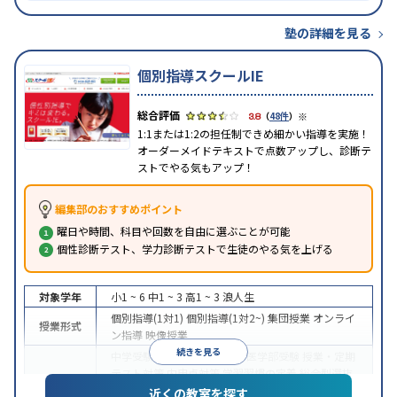
塾の詳細を見る
個別指導スクールIE
※
3.8
（
48件
）
1:1または1:2の担任制できめ細かい指導を実施！
オーダーメイドテキストで点数アップし、診断テ
ストでやる気もアップ！
編集部のおすすめポイント
曜日や時間、科目や回数を自由に選ぶことが可能
個性診断テスト、学力診断テストで生徒のやる気を上げる
対象学年
小1 ~ 6
中1 ~ 3
高1 ~ 3
浪人生
個別指導(1対1)
個別指導(1対2~)
集団授業
オンライ
授業形式
ン指導
映像授業
続きを見る
中学受験
高校受験
大学受験
医学部受験
授業・定期
テスト対策
内申点対策
学習習慣の定着
総合型選抜
(旧AO)対策
推薦入試対策
学校別特化対策
国公立大
近くの教室を探す