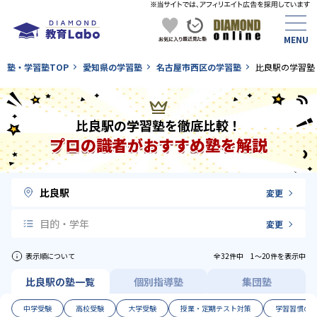
塾・学習塾TOP
愛知県の学習塾
名古屋市西区の学習塾
比良駅の学習塾
比良駅の学習塾を徹底比較！
プロの識者がおすすめ塾を解説
比良駅
変更
目的・学年
変更
表示順について
全32件中 1〜20件を表示中
比良駅の塾一覧
個別指導塾
集団塾
中学受験
高校受験
大学受験
授業・定期テスト対策
学習習慣の