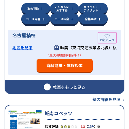
こんな人に
メリット・
塾の特徴
おすすめ
デメリット
コース内容
コース料金
合格実績
名古屋楠校
地図を見る
味美（東海交通事業城北線）駅
\最大4講座無料招待！/
資料請求・体験授業
教室をもっと見る
塾の詳細を見る
城南コベッツ
※
3.2
（
26件
）