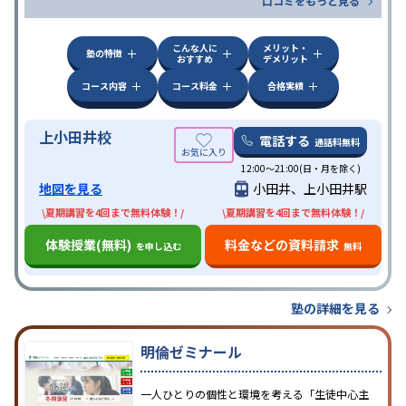
口コミをもっと見る
こんな人に
メリット・
塾の特徴
おすすめ
デメリット
コース内容
コース料金
合格実績
上小田井校
電話する
通話料無料
12:00～21:00(日・月を除く)
地図を見る
小田井、上小田井駅
\夏期講習を4回まで無料体験！/
\夏期講習を4回まで無料体験！/
体験授業(無料)
料金などの資料請求
を申し込む
無料
塾の詳細を見る
明倫ゼミナール
一人ひとりの個性と環境を考える「生徒中心主