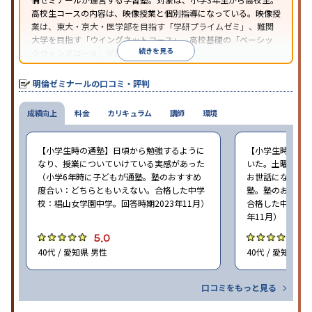
高校生コースの内容は、映像授業と個別指導になっている。映像授
業は、東大・京大・医学部を目指す「学研プライムゼミ」、難関
大学を目指す「ウイングネットコース」、高校基礎の「ベーシッ
続きを見る
クウィングコース」が用意されている。
明倫ゼミナールの口コミ・評判
成績向上
料金
カリキュラム
講師
環境
【小学生時の通塾】日頃から勉強するように
【小学生時の通
なり、授業についていけている実感があった
いた。土曜ゼミ
（小学6年時に子どもが通塾。塾のおすすめ
お世話になった（
度合い：どちらともいえない。合格した中学
塾。塾のおすす
校：椙山女学園中学。回答時期2023年11月）
合格した中学校：
年11月）
5.0
5
40代 / 愛知県 男性
40代 / 愛知県 女
口コミをもっと見る