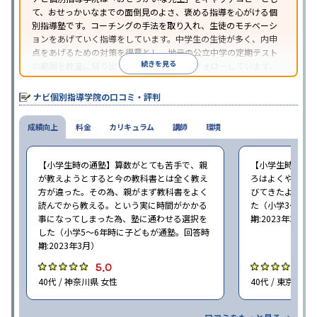
て、おせっかいなまでの面倒見のよさ、褒める指導を心がける個
別指導塾です。コーチングの手法を取り入れ、生徒のモチベーシ
ョンをあげていく指導をしています。中学生の生徒が多く、内申
点をあげるための対策を得意とし、地元の公立中学の定期テスト
続きを見る
の範囲を教室に貼り出すなど手厚く学習をフォローしています。
オリジナルテキストを使用しており、特に英語は各教科書に合わ
せたテキストを使った「先取り学習」で理解度を深められます。
ナビ個別指導学院の口コミ・評判
成績向上
料金
カリキュラム
講師
環境
【小学生時の通塾】算数がとても苦手で、親
【小学生時の通
が教えようとすると今の教科書とは全く教え
ろはよくやり方
方が違った。その為、親がまず教科書をよく
びてきたようで
読んでから教える。という実に時間がかかる
た（小学3〜6年
事になってしまった為、塾に通わせる選択を
期:2023年3月）
した（小学5〜6年時に子どもが通塾。回答時
期:2023年3月）
5.0
4
40代 / 神奈川県 女性
40代 / 東京都 女