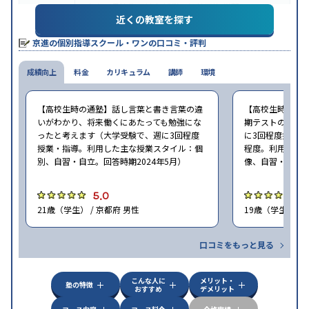
中高一貫校生に対応
授業の振替可能
学習にPC・タ
特徴
近くの教室を探す
ブレットを利用
季節講習のみの受講可
※2024年6月調査。
大学受験塾・予備校のアンケート調査方法
を参照
京進の個別指導スクール・ワンの口コミ・評判
成績向上
料金
カリキュラム
講師
環境
【高校生時の通塾】話し言葉と書き言葉の違
【高校生時の通
いがわかり、将来働くにあたっても勉強にな
期テストの点数
ったと考えます（大学受験で、週に3回程度
に3回程度授業・指
授業・指導。利用した主な授業スタイル：個
程度。利用した
別、自習・自立。回答時期2024年5月）
像、自習・自立。
5.0
5
21歳（学生） / 京都府 男性
19歳（学生） / 
口コミをもっと見る
こんな人に
メリット・
塾の特徴
おすすめ
デメリット