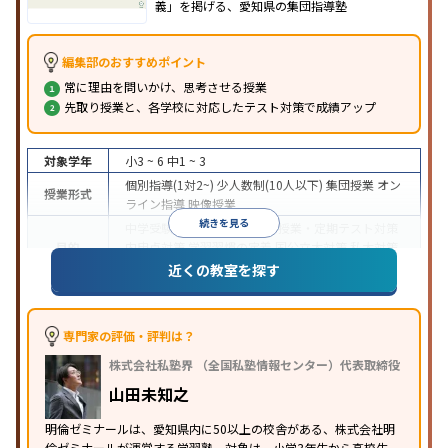
義」を掲げる、愛知県の集団指導塾
編集部のおすすめポイント
常に理由を問いかけ、思考させる授業
先取り授業と、各学校に対応したテスト対策で成績アップ
対象学年
小3 ~ 6
中1 ~ 3
個別指導(1対2~)
少人数制(10人以下)
集団授業
オン
授業形式
ライン指導
映像授業
続きを見る
中学受験
高校受験
大学受験
授業・定期テスト対策
目的
内申点対策
学習習慣の定着
国公立大対策
私大対策
共通テスト対策
英語・英会話特化対策
近くの教室を探す
中高一貫校生に対応
特待生・奨学金制度あり
授業
特徴
の振替可能
学習にPC・タブレットを利用
オンライ
ン対応
季節講習のみの受講可
自習室あり
専門家の評価・評判は？
※2023年10月調査。
小学校高学年の集団塾アンケート調査方法
を参照
株式会社私塾界 （全国私塾情報センター）代表取締役
山田未知之
明倫ゼミナールは、愛知県内に50以上の校舎がある、株式会社明
倫ゼミナールが運営する学習塾。対象は、小学3年生から高校生。