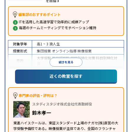
を目指す
編集部のおすすめポイント
ITを活用した高速学習で効率的に成績アップ
毎週のチームミーティングでモチベーション維持
対象学年
高1 ~ 3
浪人生
授業形式
集団授業
オンライン指導
映像授業
大学受験
医学部受験
学校別特化対策
科目別特化対
目的
続きを見る
策
特待生・奨学金制度あり
授業の振替可能
学習に
近くの教室を探す
特徴
PC・タブレットを利用
1科目から受講可能
季節講
習のみの受講可
※2024年6月調査。
大学受験塾・予備校のアンケート調査方法
を参照
専門家の評価・評判は？
スタディスタジオ株式会社代表取締役
鈴木孝一
東進ハイスクールは、東証スタンダード上場のナガセ(株)直営の大
学受験予備校である。映像授業が主体であり、全国のフランチャ