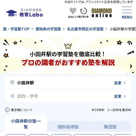
塾・学習塾TOP
愛知県の学習塾
名古屋市西区の学習塾
小田井駅の学習
小田井駅の学習塾を徹底比較！
プロの識者がおすすめ塾を解説
小田井駅
変更
目的・学年
変更
表示順について
全33件中 1〜20件を表示中
小田井駅の塾一
覧
個別指導塾
集団塾