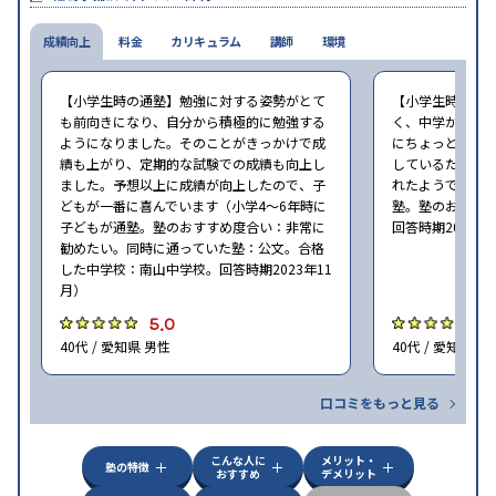
成績向上
料金
カリキュラム
講師
環境
【小学生時の通塾】勉強に対する姿勢がとて
【小学生時の通
も前向きになり、自分から積極的に勉強する
く、中学から始
ようになりました。そのことがきっかけで成
にちょっと通い
績も上がり、定期的な試験での成績も向上し
しているため、
ました。予想以上に成績が向上したので、子
れたようでした（
どもが一番に喜んでいます（小学4〜6年時に
塾。塾のおすす
子どもが通塾。塾のおすすめ度合い：非常に
回答時期2023年
勧めたい。同時に通っていた塾：公文。合格
した中学校：南山中学校。回答時期2023年11
月）
5.0
5
40代 / 愛知県 男性
40代 / 愛知県 男
口コミをもっと見る
こんな人に
メリット・
塾の特徴
おすすめ
デメリット