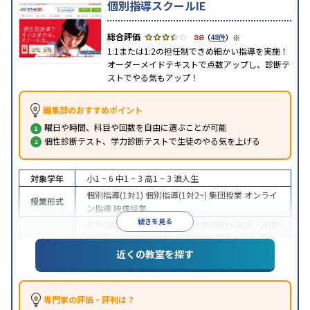
個別指導スクールIE
※
3.8
（
48件
）
1:1または1:2の担任制できめ細かい指導を実施！
オーダーメイドテキストで点数アップし、診断テ
ストでやる気もアップ！
編集部のおすすめポイント
曜日や時間、科目や回数を自由に選ぶことが可能
個性診断テスト、学力診断テストで生徒のやる気を上げる
対象学年
小1 ~ 6
中1 ~ 3
高1 ~ 3
浪人生
個別指導(1対1)
個別指導(1対2~)
集団授業
オンライ
授業形式
ン指導
映像授業
続きを見る
中学受験
高校受験
大学受験
医学部受験
授業・定期
テスト対策
内申点対策
学習習慣の定着
総合型選抜
(旧AO)対策
推薦入試対策
学校別特化対策
国公立大
近くの教室を探す
目的
対策
私大対策
共通テスト対策
英検(英語検定)対策
漢検(漢字検定)対策
数学特化対策
その他科目別特化
対策
専門家の評価・評判は？
中高一貫校生に対応
オンライン対応
1科目から受講