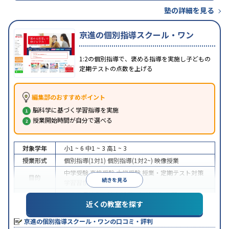
塾の詳細を見る
京進の個別指導スクール・ワン
1:2の個別指導で、褒める指導を実施し子どもの
定期テストの点数を上げる
編集部のおすすめポイント
脳科学に基づく学習指導を実施
授業開始時間が自分で選べる
対象学年
小1 ~ 6
中1 ~ 3
高1 ~ 3
授業形式
個別指導(1対1)
個別指導(1対2~)
映像授業
中学受験
高校受験
大学受験
授業・定期テスト対策
目的
続きを見る
学習習慣の定着
中高一貫校生に対応
授業の振替可能
学習にPC・タ
特徴
近くの教室を探す
ブレットを利用
季節講習のみの受講可
※2024年6月調査。
大学受験塾・予備校のアンケート調査方法
を参照
京進の個別指導スクール・ワンの口コミ・評判