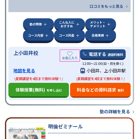
口コミをもっと見る
こんな人に
メリット・
塾の特徴
おすすめ
デメリット
コース内容
コース料金
合格実績
上小田井校
電話する
通話料無料
12:00～21:00(日・月を除く)
地図を見る
小田井、上小田井駅
\夏期講習を4回まで無料体験！/
\夏期講習を4回まで無料体験！/
体験授業(無料)
料金などの資料請求
を申し込む
無料
塾の詳細を見る
明倫ゼミナール