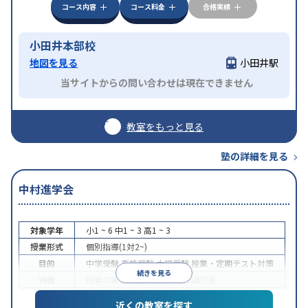
コース内容
コース料金
合格実績
小田井本部校
地図を見る
小田井駅
当サイトからの問い合わせは現在できません
教室をもっと見る
塾の詳細を見る
中村進学会
対象学年
小1 ~ 6
中1 ~ 3
高1 ~ 3
授業形式
個別指導(1対2~)
目的
中学受験
高校受験
大学受験
授業・定期テスト対策
続きを見る
特徴
授業の振替可能
1科目から受講可能
近くの教室を探す