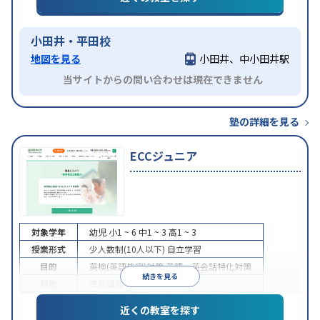
小田井・平田校
地図を見る
小田井、中小田井駅
当サイトからの問い合わせは現在できません
塾の詳細を見る
ECCジュニア
対象学年
幼児
小1 ~ 6
中1 ~ 3
高1 ~ 3
授業形式
少人数制(10人以下)
自立学習
目的
英検(英語検定)対策
英語・英会話特化対策
続きを見る
特徴
季節講習のみの受講可
近くの教室を探す