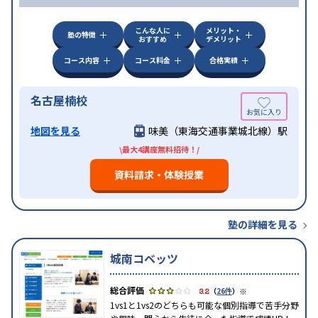
こんな人に
メリット・
塾の特徴
おすすめ
デメリット
コース内容
コース料金
合格実績
名古屋楠校
地図を見る
味美（東海交通事業城北線）駅
\最大4講座無料招待！/
資料請求・体験授業
塾の詳細を見る
城南コベッツ
※
3.2
（
26件
）
1vs1と1vs2のどちらも可能な個別指導で苦手分野