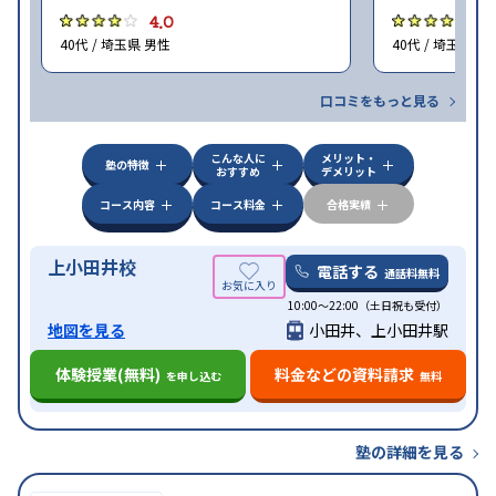
4.0
4
40代 / 埼玉県 男性
40代 / 埼玉県 女
口コミをもっと見る
こんな人に
メリット・
塾の特徴
おすすめ
デメリット
コース内容
コース料金
合格実績
上小田井校
電話する
通話料無料
10:00～22:00（土日祝も受付）
地図を見る
小田井、上小田井駅
体験授業(無料)
料金などの資料請求
を申し込む
無料
塾の詳細を見る