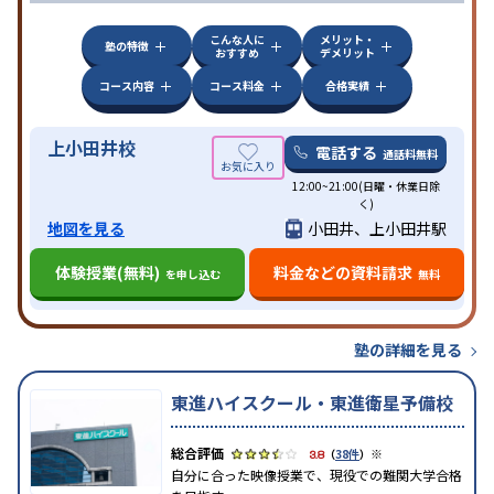
こんな人に
メリット・
塾の特徴
おすすめ
デメリット
コース内容
コース料金
合格実績
上小田井校
電話する
通話料無料
12:00~21:00(日曜・休業日除
く)
地図を見る
小田井、上小田井駅
体験授業(無料)
料金などの資料請求
を申し込む
無料
塾の詳細を見る
東進ハイスクール・東進衛星予備校
※
3.8
（
38件
）
自分に合った映像授業で、現役での難関大学合格