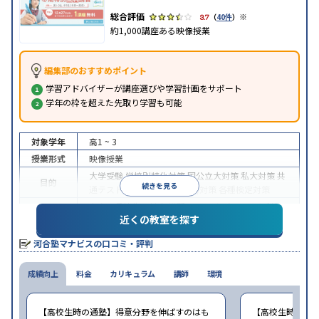
※
3.7
（
40件
）
約1,000講座ある映像授業
編集部のおすすめポイント
学習アドバイザーが講座選びや学習計画をサポート
学年の枠を超えた先取り学習も可能
対象学年
高1 ~ 3
授業形式
映像授業
大学受験
学校別特化対策
国公立大対策
私大対策
共
目的
続きを見る
通テスト対策
英検(英語検定)対策
各種検定対策
中高一貫校生に対応
学習にPC・タブレットを利用
近くの教室を探す
特徴
1科目から受講可能
季節講習のみの受講可
自習室あ
り
河合塾マナビスの口コミ・評判
※2024年6月調査。
大学受験塾・予備校のアンケート調査方法
を参照
成績向上
料金
カリキュラム
講師
環境
【高校生時の通塾】得意分野を伸ばすのはも
【高校生時の通