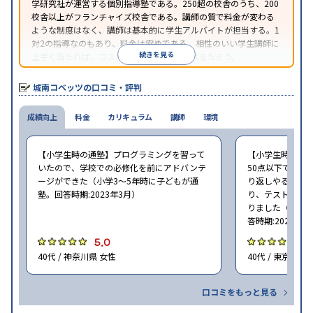
学研究社が運営する個別指導塾である。250超の校舎のうち、200
校舎以上がフランチャイズ校舎である。講師の質で料金が変わる
ような制度はなく、講師は基本的に学生アルバイトが担当する。1
対2の指導なのもあり、料金は安めである。相性のいい学生講師に
続きを見る
上手く当たれば、コスパよく成績を上げられるだろう。
城南コベッツの口コミ・評判
成績向上
料金
カリキュラム
講師
環境
【小学生時の通塾】プログラミングを習って
【小学生時の通
いたので、学校での必修化を前にアドバンテ
50点以下でした
ージができた（小学3〜5年時に子どもが通
り返しやること
塾。回答時期:2023年3月）
り、テストの点数
りました（小学2
答時期:2023年3
5.0
4
40代 / 神奈川県 女性
40代 / 東京都 女
口コミをもっと見る