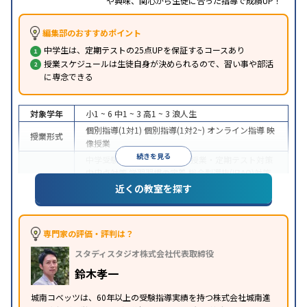
や興味、関心から生徒に合った指導で成績UP！
編集部のおすすめポイント
中学生は、定期テストの25点UPを保証するコースあり
授業スケジュールは生徒自身が決められるので、習い事や部活
に専念できる
対象学年
小1 ~ 6
中1 ~ 3
高1 ~ 3
浪人生
個別指導(1対1)
個別指導(1対2~)
オンライン指導
映
授業形式
像授業
続きを見る
中学受験
高校受験
大学受験
授業・定期テスト対策
内申点対策
学習習慣の定着
総合型選抜(旧AO)対策
目的
推薦入試対策
学校別特化対策
国公立大対策
私大対
近くの教室を探す
策
共通テスト対策
英検(英語検定)対策
その他科目
別特化対策
中高一貫校生に対応
成績保証制度あり
授業の振替
専門家の評価・評判は？
特徴
可能
不登校生に対応
オンライン対応
1科目から受
スタディスタジオ株式会社代表取締役
講可能
季節講習のみの受講可
※2023年3月調査。
小学校高学年の個別指導塾アンケート調査方法
を参
鈴木孝一
照
城南コベッツは、60年以上の受験指導実績を持つ株式会社城南進