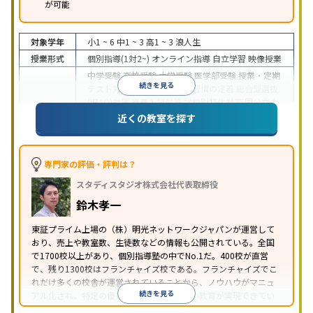
が可能
対象学年
小1 ~ 6
中1 ~ 3
高1 ~ 3
浪人生
授業形式
個別指導(1対2~)
オンライン指導
自立学習
映像授業
中学受験
高校受験
大学受験
医学部受験
授業・定期
続きを見る
テスト対策
内申点対策
学習習慣の定着
総合型選抜
(旧AO)対策
推薦入試対策
学校別特化対策
国公立大
目的
対策
私大対策
共通テスト対策
英検(英語検定)対策
近くの教室を探す
漢検(漢字検定)対策
数学特化対策
英語・英会話特化
対策
その他科目別特化対策
中高一貫校生に対応
特待生・奨学金制度あり
授業
専門家の評価・評判は？
の振替可能
不登校生に対応
学習にPC・タブレット
スタディスタジオ株式会社代表取締役
特徴
を利用
オンライン対応
1科目から受講可能
季節講
習のみの受講可
発達障害の子どもに対応
自習室あ
鈴木孝一
り
※2023年3月調査。
小学校高学年の個別指導塾アンケート調査方法
を参
東証プライム上場の（株）明光ネットワークジャパンが運営して
おり、売上や教室数、生徒数などの情報も公開されている。全国
照
で1700校以上があり、個別指導塾の中でNo.1だ。400校が直営
で、残り1300校はフランチャイズ校である。フランチャイズでこ
れだけ多くの校舎が運営されていることから、ノウハウがマニュ
続きを見る
アル化され、特定の優秀な人材に依存しない教育が実現できてい
ることが推測される。