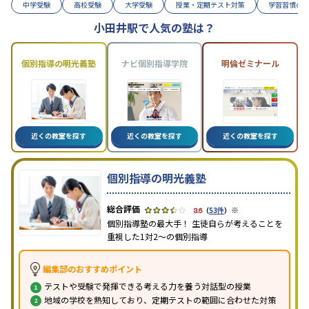
中学受験
高校受験
大学受験
授業・定期テスト対策
学習習慣の
小田井駅で人気の塾は？
個別指導の明光義塾
ナビ個別指導学院
明倫ゼミナール
近くの教室を探す
近くの教室を探す
近くの教室を探す
個別指導の明光義塾
※
3.6
（
53件
）
個別指導塾の最大手！ 生徒自らが考えることを
重視した1対2〜の個別指導
編集部のおすすめポイント
テストや受験で発揮できる考える力を養う対話型の授業
地域の学校を熟知しており、定期テストの範囲に合わせた対策