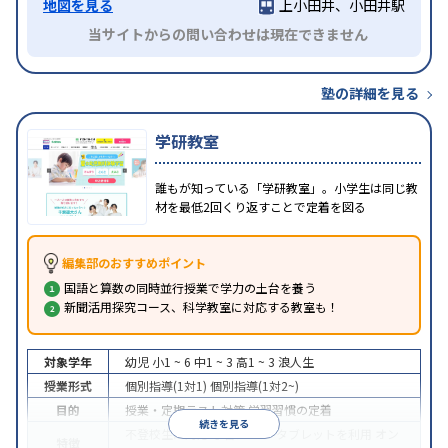
地図を見る
上小田井、小田井駅
当サイトからの問い合わせは現在できません
塾の詳細を見る
学研教室
誰もが知っている「学研教室」。小学生は同じ教
材を最低2回くり返すことで定着を図る
編集部のおすすめポイント
国語と算数の同時並行授業で学力の土台を養う
新聞活用探究コース、科学教室に対応する教室も！
対象学年
幼児
小1 ~ 6
中1 ~ 3
高1 ~ 3
浪人生
授業形式
個別指導(1対1)
個別指導(1対2~)
目的
授業・定期テスト対策
学習習慣の定着
続きを見る
不登校生に対応
学習にPC・タブレットを利用
オン
特徴