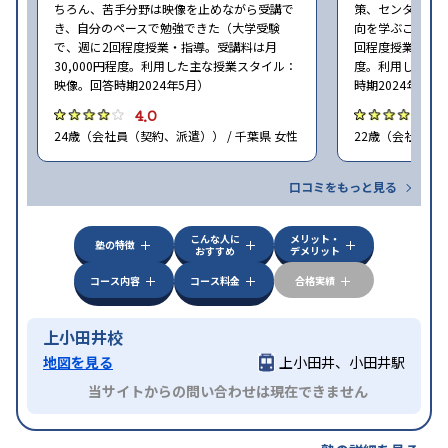
ちろん、苦手分野は映像を止めながら受講で
策、センター試
き、自分のペースで勉強できた（大学受験
向を学ぶことがで
で、週に2回程度授業・指導。受講料は月
回程度授業・指導
30,000円程度。利用した主な授業スタイル：
度。利用した主
映像。回答時期2024年5月）
時期2024年5月
4.0
4
24歳（会社員（契約、派遣）） / 千葉県 女性
22歳（会社員<正
口コミをもっと見る
こんな人に
メリット・
塾の特徴
おすすめ
デメリット
コース内容
コース料金
合格実績
上小田井校
地図を見る
上小田井、小田井駅
当サイトからの問い合わせは現在できません