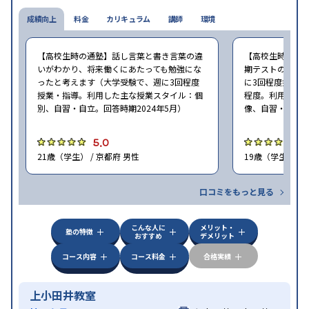
成績向上
料金
カリキュラム
講師
環境
【高校生時の通塾】話し言葉と書き言葉の違
【高校生時の通
いがわかり、将来働くにあたっても勉強にな
期テストの点数
ったと考えます（大学受験で、週に3回程度
に3回程度授業・指
授業・指導。利用した主な授業スタイル：個
程度。利用した
別、自習・自立。回答時期2024年5月）
像、自習・自立。
5.0
5
21歳（学生） / 京都府 男性
19歳（学生） / 
口コミをもっと見る
こんな人に
メリット・
塾の特徴
おすすめ
デメリット
コース内容
コース料金
合格実績
上小田井教室