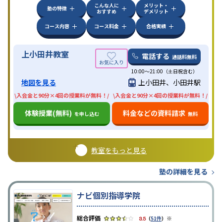
こんな人に
メリット・
塾の特徴
おすすめ
デメリット
コース内容
コース料金
合格実績
上小田井教室
電話する
通話料無料
10:00〜21:00（土日祝含む）
地図を見る
上小田井、小田井駅
\入会金と90分×4回の授業料が無料！/
\入会金と90分×4回の授業料が無料！/
体験授業(無料)
料金などの資料請求
を申し込む
無料
教室をもっと見る
塾の詳細を見る
ナビ個別指導学院
※
3.5
（
51件
）