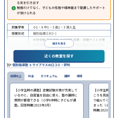
る気を引き出す
勉強だけでなく、子どもの性格や精神面まで配慮したサポート
が受けられる
対象学年
小1 ~ 6
中1 ~ 3
高1 ~ 3
浪人生
授業形式
個別指導(1対2~)
中学受験
高校受験
大学受験
授業・定期テスト対策
続きを見る
内申点対策
学習習慣の定着
総合型選抜(旧AO)対策
推薦入試対策
学校別特化対策
国公立大対策
私大対
目的
策
共通テスト対策
英検(英語検定)対策
漢検(漢字検
近くの教室を探す
定)対策
数学特化対策
英語・英会話特化対策
その他
個別指導塾 トライプラスの口コミ・評判
科目別特化対策
中高一貫校生に対応
授業の振替可能
不登校生に対
成績向上
特徴
料金
応
学習にPC・タブレットを利用
カリキュラム
講師
環境
1科目から受講可
能
季節講習のみの受講可
自習室あり
※2023年3月調査。
小学校高学年の個別指導塾アンケート調査方法
を参
【小学生時の通塾】定期試験対策が充実して
【小学生時の通
照
いるのと、自習室を自由に使え、塾の講師に
ころを見抜いて
質問が都度できる（小学6年時に子どもが通
り組んでくれた
塾。回答時期:2023年3月）
まった（小学5〜
時期:2023年3月