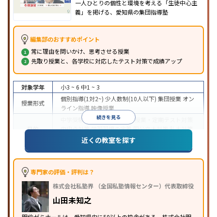
一人ひとりの個性と環境を考える「生徒中心主
義」を掲げる、愛知県の集団指導塾
編集部のおすすめポイント
常に理由を問いかけ、思考させる授業
先取り授業と、各学校に対応したテスト対策で成績アップ
対象学年
小3 ~ 6
中1 ~ 3
個別指導(1対2~)
少人数制(10人以下)
集団授業
オン
授業形式
ライン指導
映像授業
続きを見る
中学受験
高校受験
大学受験
授業・定期テスト対策
目的
内申点対策
学習習慣の定着
国公立大対策
私大対策
共通テスト対策
英語・英会話特化対策
近くの教室を探す
中高一貫校生に対応
特待生・奨学金制度あり
授業
特徴
の振替可能
学習にPC・タブレットを利用
オンライ
ン対応
季節講習のみの受講可
自習室あり
専門家の評価・評判は？
※2023年10月調査。
小学校高学年の集団塾アンケート調査方法
を参照
株式会社私塾界 （全国私塾情報センター）代表取締役
山田未知之
明倫ゼミナールは、愛知県内に50以上の校舎がある、株式会社明