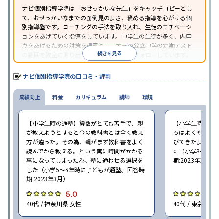
ナビ個別指導学院は「おせっかいな先生」をキャッチコピーとし
て、おせっかいなまでの面倒見のよさ、褒める指導を心がける個
別指導塾です。コーチングの手法を取り入れ、生徒のモチベーシ
ョンをあげていく指導をしています。中学生の生徒が多く、内申
点をあげるための対策を得意とし、地元の公立中学の定期テスト
続きを見る
の範囲を教室に貼り出すなど手厚く学習をフォローしています。
オリジナルテキストを使用しており、特に英語は各教科書に合わ
せたテキストを使った「先取り学習」で理解度を深められます。
ナビ個別指導学院の口コミ・評判
成績向上
料金
カリキュラム
講師
環境
【小学生時の通塾】算数がとても苦手で、親
【小学生時の通
が教えようとすると今の教科書とは全く教え
ろはよくやり方
方が違った。その為、親がまず教科書をよく
びてきたようで
読んでから教える。という実に時間がかかる
た（小学3〜6年
事になってしまった為、塾に通わせる選択を
期:2023年3月）
した（小学5〜6年時に子どもが通塾。回答時
期:2023年3月）
5.0
4
40代 / 神奈川県 女性
40代 / 東京都 女