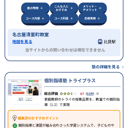
こんな人に
メリット・
塾の特徴
おすすめ
デメリット
コース内容
コース料金
合格実績
名古屋清里町教室
地図を見る
比良駅
当サイトからの問い合わせは現在できません
塾の詳細を見る
個別指導塾 トライプラス
※
3.7
（
51件
）
家庭教師のトライの授業品質を、教室での個別指
導（1:2）で実現
編集部のおすすめポイント
個別指導と演習が組み合わさった学習システムで、子どものや