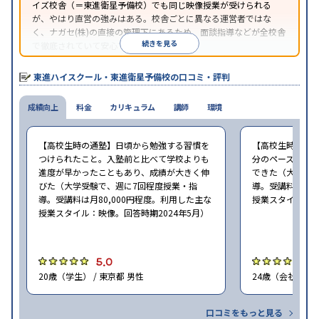
イズ校舎（＝東進衛星予備校）でも同じ映像授業が受けられる
が、やはり直営の強みはある。校舎ごとに異なる運営者ではな
く、ナガセ(株)の直接の管理下にあるため、面談指導などが全校舎
続きを見る
で徹底されていて安心できる。
東進衛星予備校は、運営会社により指導方針や校舎のルールが異
なる。体験授業では、授業のみで判断するのではなく、担当者や
東進ハイスクール・東進衛星予備校の口コミ・評判
校舎雰囲気、校舎での合格実績などを確認すると良いだろう。
成績向上
料金
カリキュラム
講師
環境
【高校生時の通塾】日頃から勉強する習慣を
【高校生時の通
つけられたこと。入塾前と比べて学校よりも
分のペースで進
進度が早かったこともあり、成績が大きく伸
できた（大学受験
びた（大学受験で、週に7回程度授業・指
導。受講料は月8
導。受講料は月80,000円程度。利用した主な
授業スタイル：映
授業スタイル：映像。回答時期2024年5月）
5.0
5
20歳（学生） / 東京都 男性
24歳（会社員<正
口コミをもっと見る