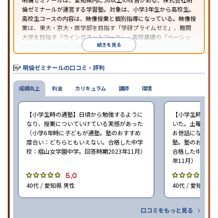
倫ゼミナールが運営する学習塾。対象は、小学3年生から高校生。
高校生コースの内容は、映像授業と個別指導になっている。映像授
業は、東大・京大・医学部を目指す「学研プライムゼミ」、難関
大学を目指す「ウイングネットコース」、高校基礎の「ベーシッ
続きを見る
クウィングコース」が用意されている。
明倫ゼミナールの口コミ・評判
成績向上
料金
カリキュラム
講師
環境
【小学生時の通塾】日頃から勉強するように
【小学生時の通
なり、授業についていけている実感があった
いた。土曜ゼミ
（小学6年時に子どもが通塾。塾のおすすめ
お世話になった（
度合い：どちらともいえない。合格した中学
塾。塾のおすす
校：椙山女学園中学。回答時期2023年11月）
合格した中学校：
年11月）
5.0
5
40代 / 愛知県 男性
40代 / 愛知県 女
口コミをもっと見る