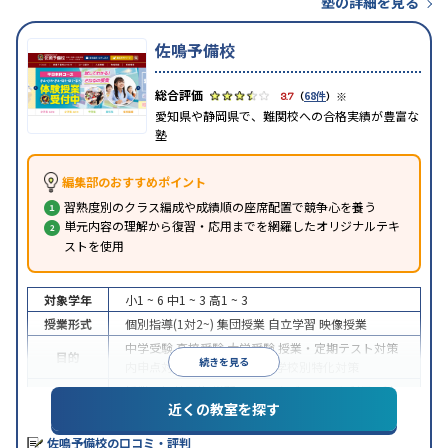
塾の詳細を見る
佐鳴予備校
※
3.7
（
68件
）
愛知県や静岡県で、難関校への合格実績が豊富な
塾
編集部のおすすめポイント
習熟度別のクラス編成や成績順の座席配置で競争心を養う
単元内容の理解から復習・応用までを網羅したオリジナルテキ
ストを使用
対象学年
小1 ~ 6
中1 ~ 3
高1 ~ 3
授業形式
個別指導(1対2~)
集団授業
自立学習
映像授業
中学受験
高校受験
大学受験
授業・定期テスト対策
目的
続きを見る
内申点対策
学習習慣の定着
学校別特化対策
授業の振替可能
学習にPC・タブレットを利用
1科
特徴
近くの教室を探す
目から受講可能
季節講習のみの受講可
※2023年10月調査。
小学校高学年の集団塾アンケート調査方法
を参照
佐鳴予備校の口コミ・評判