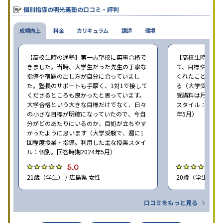
個別指導の明光義塾の口コミ・評判
成績向上
料金
カリキュラム
講師
環境
【高校生時の通塾】第一志望校に無事合格で
【高校生時の通
きました。当時、大学生だった先生の丁寧な
て、目標や勉強
指導や宿題の出し方が自分に合っていまし
くれたことが、
た。塾長のサポートも手厚く、1対1で接して
る（大学受験で、
くださるところも良かったと思っています。
受講料は月35,
大学合格という大きな目標だけでなく、日々
スタイル：個別、
の小さな目標が明確になっていたので、今自
年5月）
分がどのあたりにいるのか、目処が立ちやす
かったように思います（大学受験で、週に1
回程度授業・指導。利用した主な授業スタイ
ル：個別。回答時期2024年5月）
5.0
4
21歳（学生） / 広島県 女性
20歳（学生） / 
口コミをもっと見る