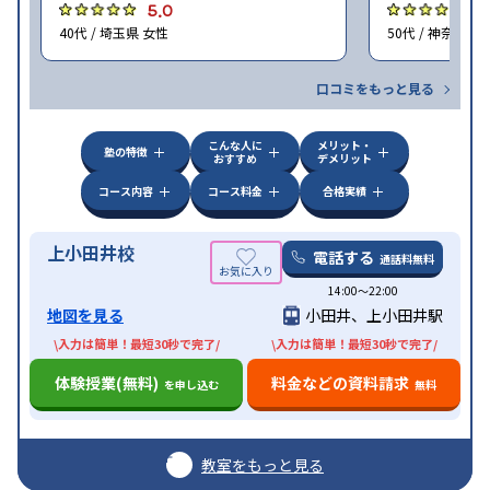
5.0
4
40代 / 埼玉県 女性
50代 / 神奈川県
口コミをもっと見る
こんな人に
メリット・
塾の特徴
おすすめ
デメリット
コース内容
コース料金
合格実績
上小田井校
電話する
通話料無料
14:00〜22:00
地図を見る
小田井、上小田井駅
\入力は簡単！最短30秒で完了/
\入力は簡単！最短30秒で完了/
体験授業(無料)
料金などの資料請求
を申し込む
無料
教室をもっと見る