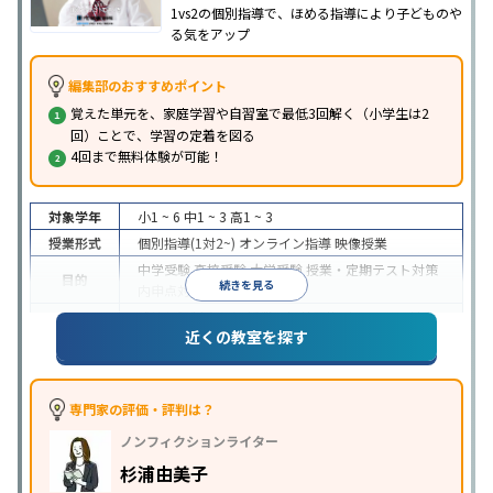
1vs2の個別指導で、ほめる指導により子どものや
る気をアップ
編集部のおすすめポイント
覚えた単元を、家庭学習や自習室で最低3回解く（小学生は2
回）ことで、学習の定着を図る
4回まで無料体験が可能！
対象学年
小1 ~ 6
中1 ~ 3
高1 ~ 3
授業形式
個別指導(1対2~)
オンライン指導
映像授業
中学受験
高校受験
大学受験
授業・定期テスト対策
目的
続きを見る
内申点対策
学習習慣の定着
成績保証制度あり
授業の振替可能
オンライン対応
近くの教室を探す
特徴
1科目から受講可能
季節講習のみの受講可
自習室あ
り
※2023年3月調査。
小学校高学年の個別指導塾アンケート調査方法
を参
照
専門家の評価・評判は？
ノンフィクションライター
杉浦由美子