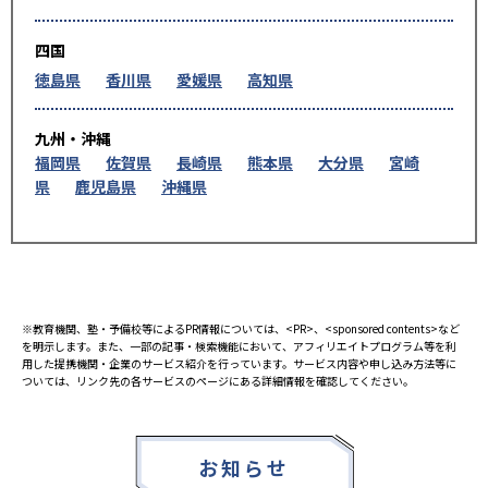
四国
徳島県
香川県
愛媛県
高知県
九州・沖縄
福岡県
佐賀県
長崎県
熊本県
大分県
宮崎
県
鹿児島県
沖縄県
※教育機関、塾・予備校等によるPR情報については、<PR>、<sponsored contents>など
を明示します。また、一部の記事・検索機能において、アフィリエイトプログラム等を利
用した提携機関・企業のサービス紹介を行っています。サービス内容や申し込み方法等に
ついては、リンク先の各サービスのページにある詳細情報を確認してください。
お知らせ