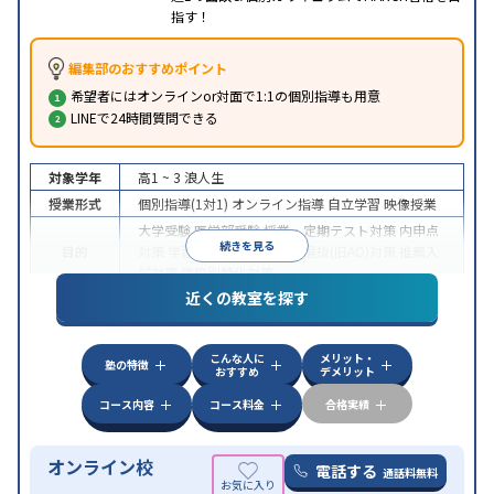
指す！
編集部のおすすめポイント
希望者にはオンラインor対面で1:1の個別指導も用意
LINEで24時間質問できる
対象学年
高1 ~ 3
浪人生
授業形式
個別指導(1対1)
オンライン指導
自立学習
映像授業
大学受験
医学部受験
授業・定期テスト対策
内申点
続きを見る
目的
対策
学習習慣の定着
総合型選抜(旧AO)対策
推薦入
試対策
学校別特化対策
近くの教室を探す
中高一貫校生に対応
授業の振替可能
不登校生に対
特徴
応
学習にPC・タブレットを利用
オンライン対応
1
科目から受講可能
こんな人に
メリット・
塾の特徴
おすすめ
デメリット
コース内容
コース料金
合格実績
オンライン校
電話する
通話料無料