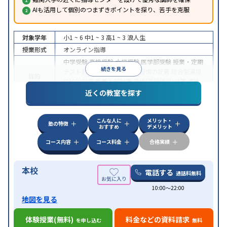
AIも活用して個別のつまずきポイントを探り、苦手を克服
対象学年
小1 ~ 6
中1 ~ 3
高1 ~ 3
浪人生
授業形式
オンライン指導
中学受験
高校受験
大学受験
医学部受験
授業・定期
続きを見る
テスト対策
内申点対策
学習習慣の定着
総合型選抜
目的
(旧AO)対策
推薦入試対策
英検(英語検定)対策
漢検
(漢字検定)対策
近くの教室を探す
中高一貫校生に対応
成績保証制度あり
授業の振替
特徴
可能
不登校生に対応
学習にPC・タブレットを利用
こんな人に
メリット・
オンライン対応
1科目から受講可能
塾の特徴
おすすめ
デメリット
コース内容
コース料金
合格実績
本校
電話する
通話料無料
10:00〜22:00
地図を見る
体験授業(無料)
料金などの資料請求
を申し込む
無料