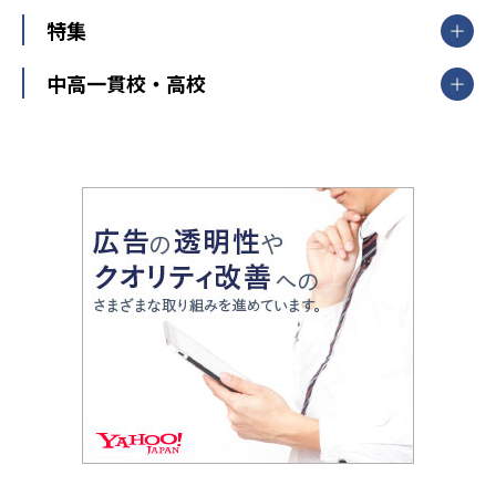
大学受験ランキング
北陸
映像授業
ナビ個別指導学院
中学受験
特集
新潟県
富山県
石川県
福井県
個別教室のトライ
高校受験
東進ハイスクール
中部
開成番長直伝！子どもの受験を成功させる方法
中高一貫校・高校
大学受験
武田塾
愛知県
静岡県
岐阜県
三重県
長野県
令和時代の失敗しない塾選び
資格取得・学び直し
山梨県
2020年代の教育
中学入試最前線
教育費・塾代
中学受験最前線
近畿
てら先生の教育業界基本メソッド
座談会
大学入試改革
大阪府
運動と遊びを考える
兵庫県
京都府
奈良県
和歌山県
教育全般
親子で極める家庭学習
滋賀県
令和の大学受験は情報戦！
大学受験塾の選び方
ママテクエグザム
情報Ⅰ、数学が苦手な人注目！最短距離の学力
中学受験に熱心な市区町村ランキング
中国
進化する中高一貫校・高校
アップ法
小学校受験
鳥取県
島根県
岡山県
広島県
山口県
悩み多き「大学受験」相談室
家庭教師
四国
英語・英会話・英検対策
徳島県
香川県
愛媛県
高知県
小学校教師が解説！中学受験のリアル
教育ニュース最前線
九州・沖縄
教育ジャーナリストが徹底解説！ 大学受験の羅
福岡県
佐賀県
長崎県
熊本県
大分県
針盤
宮崎県
鹿児島県
沖縄県