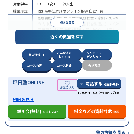
対象学年
中1 ~ 3
高1 ~ 3
浪人生
授業形式
個別指導(1対1)
オンライン指導
自立学習
高校受験
大学受験
医学部受験
授業・定期テスト対
続きを見る
策
内申点対策
学習習慣の定着
総合型選抜(旧AO)対
策
推薦入試対策
学校別特化対策
国公立大対策
私大
目的
対策
共通テスト対策
英検(英語検定)対策
漢検(漢字
近くの教室を探す
検定)対策
数学特化対策
英語・英会話特化対策
その
他科目別特化対策
こんな人に
メリット・
中高一貫校生に対応
授業の振替可能
不登校生に対
塾の特徴
おすすめ
デメリット
応
学習にPC・タブレットを利用
オンライン対応
1
特徴
科目から受講可能
季節講習のみの受講可
発達障害
コース内容
コース料金
合格実績
の子どもに対応
坪田塾ONLINE
電話する
通話料無料
10:00～19:00（土日祝も受付）
地図を見る
説明会(無料)
料金などの資料請求
を申し込む
無料
塾の詳細を見る