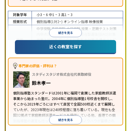
対象学年
小3 ~ 6
中1 ~ 3
高1 ~ 3
授業形式
個別指導(1対2~)
オンライン指導
映像授業
中学受験
高校受験
大学受験
授業・定期テスト対策
続きを見る
内申点対策
学習習慣の定着
総合型選抜(旧AO)対策
目的
推薦入試対策
国公立大対策
私大対策
共通テスト対
策
英検(英語検定)対策
漢検(漢字検定)対策
数学特化
近くの教室を探す
対策
中高一貫校生に対応
授業の振替可能
不登校生に対
応
学習にPC・タブレットを利用
オンライン対応
1
専門家の評価・評判は？
特徴
科目から受講可能
季節講習のみの受講可
自習室あ
スタディスタジオ株式会社代表取締役
り
鈴木孝一
個別指導塾スタンダードは2001年に福岡で創業した家庭教師派遣
事業から始まった塾だ。2004年に個別指導塾1号校舎を開校し、
そこから2019年ごろにはすべて直営で全国500校近くまで展開し
ていたが、2023年現在は240校程度に落ち着いている。現在も全
国32拠点で家庭教師派遣サービスを提供している他、香港での個
続きを見る
別指導塾の運営も行っており、汎用的な指導ノウハウが蓄積され
ていることが伺える。