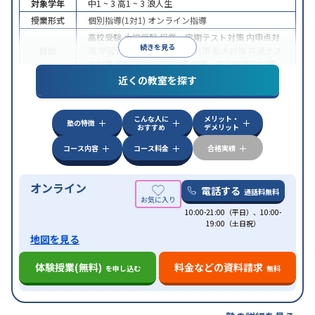
対象学年
中1 ~ 3
高1 ~ 3
浪人生
授業形式
個別指導(1対1)
オンライン指導
高校受験
大学受験
授業・定期テスト対策
内申点対
続きを見る
目的
策
学習習慣の定着
国公立大対策
私大対策
共通テス
ト対策
英検(英語検定)対策
英語・英会話特化対策
近くの教室を探す
中高一貫校生に対応
授業の振替可能
不登校生に対
特徴
応
学習にPC・タブレットを利用
オンライン対応
1
科目から受講可能
こんな人に
メリット・
塾の特徴
おすすめ
デメリット
コース内容
コース料金
合格実績
オンライン
電話する
通話料無料
10:00-21:00（平日）、10:00-
19:00（土日祝）
地図を見る
体験授業(無料)
料金などの資料請求
を申し込む
無料