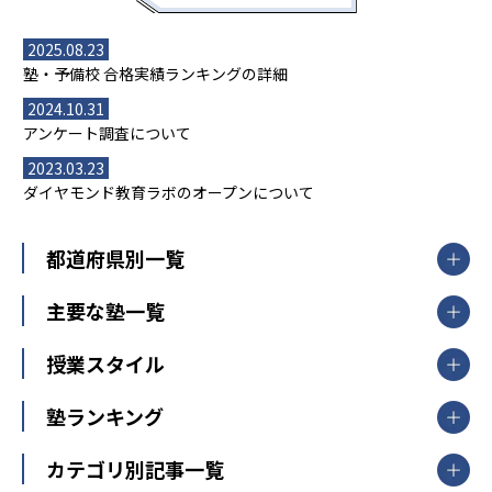
2025.08.23
塾・予備校 合格実績ランキングの詳細
2024.10.31
アンケート調査について
2023.03.23
ダイヤモンド教育ラボのオープンについて
都道府県別一覧
北海道・東北
主要な塾一覧
北海道
青森県
岩手県
宮城県
秋田県
【掲載塾一覧を見る】
授業スタイル
山形県
福島県
臨海セミナー
関東
個別指導
塾ランキング
東京個別指導学院
東京都
神奈川県
埼玉県
千葉県
茨城県
集団授業
個別指導塾TOMAS
栃木県
群馬県
中学受験ランキング
カテゴリ別記事一覧
オンライン指導
明光義塾