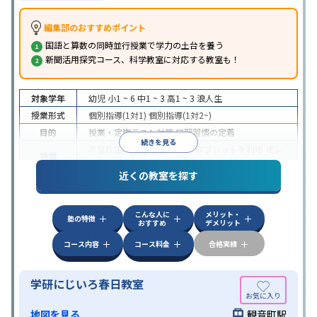
編集部のおすすめポイント
国語と算数の同時並行授業で学力の土台を養う
新聞活用探究コース、科学教室に対応する教室も！
対象学年
幼児
小1 ~ 6
中1 ~ 3
高1 ~ 3
浪人生
授業形式
個別指導(1対1)
個別指導(1対2~)
目的
授業・定期テスト対策
学習習慣の定着
続きを見る
不登校生に対応
学習にPC・タブレットを利用
オン
特徴
ライン対応
近くの教室を探す
こんな人に
メリット・
塾の特徴
おすすめ
デメリット
コース内容
コース料金
合格実績
学研にじいろ春日教室
地図を見る
観音町駅