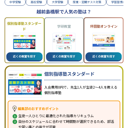
中学受験
高校受験
大学受験
授業・定期テスト対策
学習習慣の
越前島橋駅で人気の塾は？
個別指導塾スタンダー
学研教室
坪田塾オンライン
ド
近くの教室を探す
近くの教室を探す
近くの教室を探す
個別指導塾スタンダード
入会費用0円で、先生1人が生徒2〜4人を教える
個別指導塾
編集部のおすすめポイント
生徒一人ひとりに最適化された指導カリキュラム
自分のスケジュールに合わせて時間割が選択できるため、部活
や習い事との両立が可能