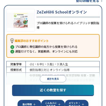
塾の詳細を見る
ZeZeHiHi Schoolオンライン
プロ講師の授業を受けられるハイブリッド個別指
導
編集部のおすすめポイント
プロ講師と専任講師の両方から授業を受けられる
通塾だけでなく、家庭教師、オンラインにも対応
対象学年
小1 ~ 6
中1 ~ 3
高1 ~ 3
浪人生
授業形式
個別指導(1対1)
オンライン指導
中学受験
高校受験
大学受験
医学部受験
授業・定期
続きを見る
テスト対策
内申点対策
学習習慣の定着
総合型選抜
(旧AO)対策
推薦入試対策
学校別特化対策
国公立大
目的
対策
私大対策
共通テスト対策
英検(英語検定)対策
近くの教室を探す
漢検(漢字検定)対策
数学特化対策
英語・英会話特化
対策
その他科目別特化対策
こんな人に
メリット・
中高一貫校生に対応
授業の振替可能
不登校生に対
塾の特徴
おすすめ
デメリット