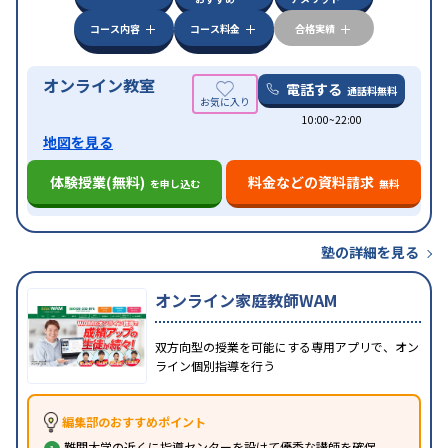
特徴
応
オンライン対応
1科目から受講可能
季節講習の
みの受講可
自習室あり
コース内容
コース料金
合格実績
オンライン教室
電話する
通話料無料
10:00~22:00
地図を見る
体験授業(無料)
料金などの資料請求
を申し込む
無料
塾の詳細を見る
オンライン家庭教師WAM
双方向型の授業を可能にする専用アプリで、オン
ライン個別指導を行う
編集部のおすすめポイント
難関大学の近くに指導センターを設けて優秀な講師を確保