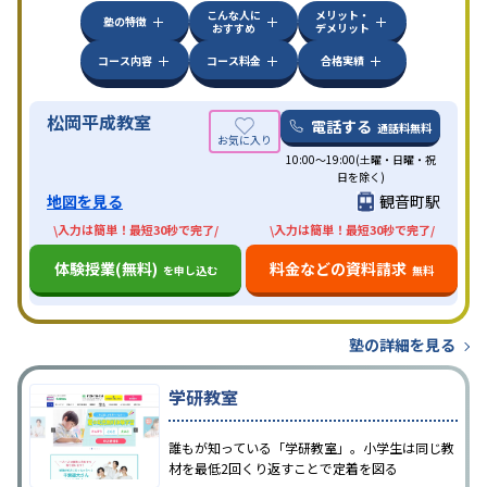
こんな人に
メリット・
塾の特徴
おすすめ
デメリット
コース内容
コース料金
合格実績
松岡平成教室
電話する
通話料無料
10:00～19:00(土曜・日曜・祝
日を除く)
地図を見る
観音町駅
\入力は簡単！最短30秒で完了/
\入力は簡単！最短30秒で完了/
体験授業(無料)
料金などの資料請求
を申し込む
無料
塾の詳細を見る
学研教室
誰もが知っている「学研教室」。小学生は同じ教
材を最低2回くり返すことで定着を図る