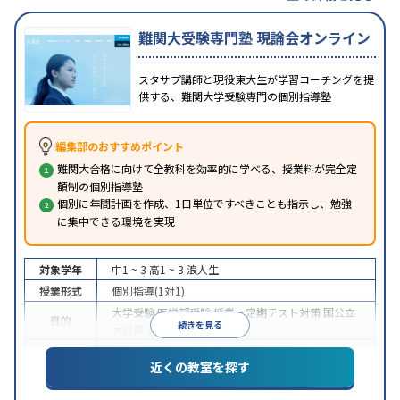
難関大受験専門塾 現論会オンライン
スタサプ講師と現役東大生が学習コーチングを提
供する、難関大学受験専門の個別指導塾
編集部のおすすめポイント
難関大合格に向けて全教科を効率的に学べる、授業料が完全定
額制の個別指導塾
個別に年間計画を作成、1日単位ですべきことも指示し、勉強
に集中できる環境を実現
対象学年
中1 ~ 3
高1 ~ 3
浪人生
授業形式
個別指導(1対1)
大学受験
医学部受験
授業・定期テスト対策
国公立
目的
続きを見る
大対策
英検(英語検定)対策
中高一貫校生に対応
授業の振替可能
オンライン対
特徴
近くの教室を探す
応
自習室あり