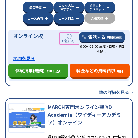
こんな人に
メリット・
塾の特徴
おすすめ
デメリット
コース内容
コース料金
合格実績
オンライン校
電話する
通話料無料
9:00～18:00(土曜・日曜・祝日
を除く)
地図を見る
体験授業(無料)
料金などの資料請求
を申し込む
無料
塾の詳細を見る
MARCH専門オンライン塾 YD
Academia（ワイディーアカデミ
ア）オンライン
週1の面談＆個別カリキュラムでMARCH合格を目