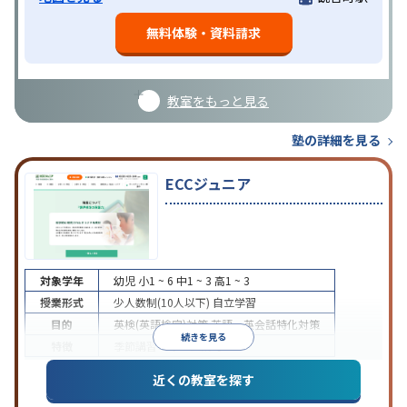
無料体験・資料請求
教室をもっと見る
塾の詳細を見る
ECCジュニア
対象学年
幼児
小1 ~ 6
中1 ~ 3
高1 ~ 3
授業形式
少人数制(10人以下)
自立学習
目的
英検(英語検定)対策
英語・英会話特化対策
続きを見る
特徴
季節講習のみの受講可
近くの教室を探す