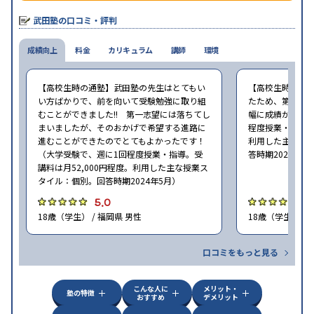
で繰り返し問題を解くことで偏差値をあげるという手法を取って
いる。
武田塾の口コミ・評判
成績向上
料金
カリキュラム
講師
環境
【高校生時の通塾】武田塾の先生はとてもい
【高校生時の通
い方ばかりで、前を向いて受験勉強に取り組
たため、第一志
むことができました!! 第一志望には落ちてし
幅に成績が向上し
まいましたが、そのおかげで希望する進路に
程度授業・指導。
進むことができたのでとてもよかったです！
利用した主な授
（大学受験で、週に1回程度授業・指導。受
答時期2024年5
講料は月52,000円程度。利用した主な授業ス
タイル：個別。回答時期2024年5月）
5.0
4
18歳（学生） / 福岡県 男性
18歳（学生） / 
口コミをもっと見る
こんな人に
メリット・
塾の特徴
おすすめ
デメリット