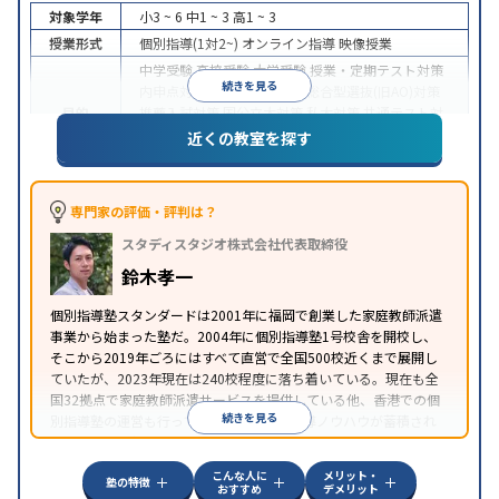
対象学年
小3 ~ 6
中1 ~ 3
高1 ~ 3
授業形式
個別指導(1対2~)
オンライン指導
映像授業
中学受験
高校受験
大学受験
授業・定期テスト対策
続きを見る
内申点対策
学習習慣の定着
総合型選抜(旧AO)対策
目的
推薦入試対策
国公立大対策
私大対策
共通テスト対
策
英検(英語検定)対策
漢検(漢字検定)対策
数学特化
近くの教室を探す
対策
中高一貫校生に対応
授業の振替可能
不登校生に対
応
学習にPC・タブレットを利用
オンライン対応
1
専門家の評価・評判は？
特徴
科目から受講可能
季節講習のみの受講可
自習室あ
スタディスタジオ株式会社代表取締役
り
鈴木孝一
個別指導塾スタンダードは2001年に福岡で創業した家庭教師派遣
事業から始まった塾だ。2004年に個別指導塾1号校舎を開校し、
そこから2019年ごろにはすべて直営で全国500校近くまで展開し
ていたが、2023年現在は240校程度に落ち着いている。現在も全
国32拠点で家庭教師派遣サービスを提供している他、香港での個
続きを見る
別指導塾の運営も行っており、汎用的な指導ノウハウが蓄積され
ていることが伺える。
こんな人に
メリット・
塾の特徴
おすすめ
デメリット