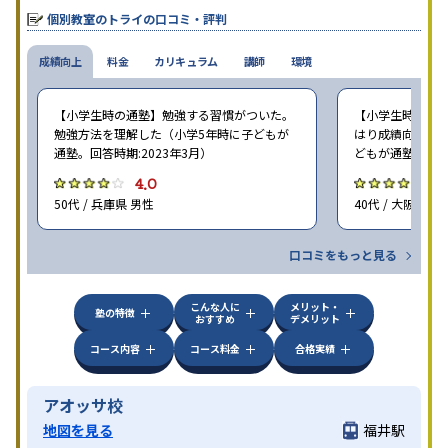
個別教室のトライの口コミ・評判
成績向上
料金
カリキュラム
講師
環境
【小学生時の通塾】勉強する習慣がついた。
【小学生時の通塾
勉強方法を理解した（小学5年時に子どもが
はり成績向上には
通塾。回答時期:2023年3月）
どもが通塾。回答時
4.0
4
50代 / 兵庫県 男性
40代 / 大阪府 女
口コミをもっと見る
こんな人に
メリット・
塾の特徴
おすすめ
デメリット
コース内容
コース料金
合格実績
アオッサ校
地図を見る
福井駅