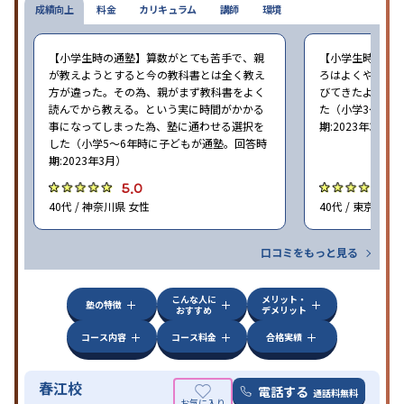
成績向上
料金
カリキュラム
講師
環境
【小学生時の通塾】算数がとても苦手で、親
【小学生時の通
が教えようとすると今の教科書とは全く教え
ろはよくやり方
方が違った。その為、親がまず教科書をよく
びてきたようで
読んでから教える。という実に時間がかかる
た（小学3〜6年
事になってしまった為、塾に通わせる選択を
期:2023年3月）
した（小学5〜6年時に子どもが通塾。回答時
期:2023年3月）
5.0
4
40代 / 神奈川県 女性
40代 / 東京都 女
口コミをもっと見る
こんな人に
メリット・
塾の特徴
おすすめ
デメリット
コース内容
コース料金
合格実績
春江校
電話する
通話料無料