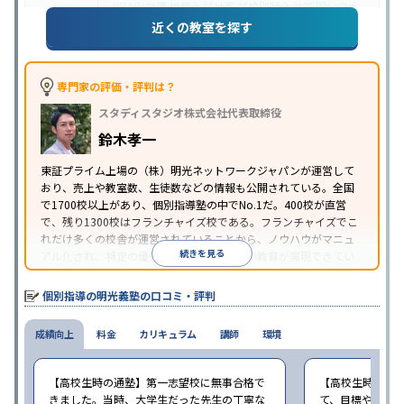
(旧AO)対策
推薦入試対策
学校別特化対策
国公立大
目的
対策
私大対策
共通テスト対策
英検(英語検定)対策
近くの教室を探す
漢検(漢字検定)対策
数学特化対策
英語・英会話特化
対策
その他科目別特化対策
中高一貫校生に対応
特待生・奨学金制度あり
授業
専門家の評価・評判は？
の振替可能
不登校生に対応
学習にPC・タブレット
スタディスタジオ株式会社代表取締役
特徴
を利用
オンライン対応
1科目から受講可能
季節講
習のみの受講可
発達障害の子どもに対応
自習室あ
鈴木孝一
り
※2023年3月調査。
小学校高学年の個別指導塾アンケート調査方法
を参
東証プライム上場の（株）明光ネットワークジャパンが運営して
おり、売上や教室数、生徒数などの情報も公開されている。全国
照
で1700校以上があり、個別指導塾の中でNo.1だ。400校が直営
で、残り1300校はフランチャイズ校である。フランチャイズでこ
れだけ多くの校舎が運営されていることから、ノウハウがマニュ
続きを見る
アル化され、特定の優秀な人材に依存しない教育が実現できてい
ることが推測される。
個別指導の明光義塾の口コミ・評判
成績向上
料金
カリキュラム
講師
環境
【高校生時の通塾】第一志望校に無事合格で
【高校生時の通
きました。当時、大学生だった先生の丁寧な
て、目標や勉強