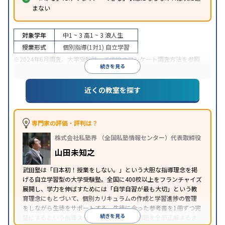
まない
対象学年
中1 ~ 3
高1 ~ 3
浪人生
授業形式
個別指導(1対1)
自立学習
※2024年6月調査。
大学受験塾・予備校のアンケート調査方法
を参照
続きを見る
近くの教室を探す
専門家の評価・評判は？
株式会社私塾界 （全国私塾情報センター）代表取締役
山田未知之
武田塾は「日本初！授業をしない。」という大胆な指導理念を掲
げる自立学習型の大学受験塾。全国に400校以上をフランチャイズ
展開し、学力を伸ばすためには「自学自習が最も大切」という教
育理念にもとづいて、個別カリキュラムの作成と学習進捗の管理
をしながら生徒をサポートする。生徒に合った参考書を1冊ずつ完
続きを見る
璧にするという指導スタイルで、参考書の問題を全部正解するま