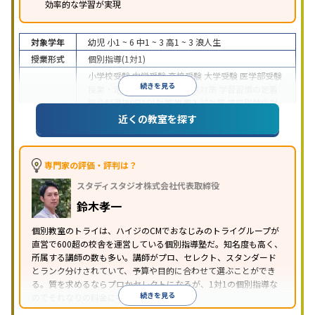
効率的な学習が実現
対象学年
幼児
小1 ~ 6
中1 ~ 3
高1 ~ 3
浪人生
授業形式
個別指導(1対1)
小学校受験
中学受験
高校受験
大学受験
医学部受験
続きを見る
授業・定期テスト対策
内申点対策
学習習慣の定着
総合型選抜(旧AO)対策
推薦入試対策
学校別特化対
目的
策
国公立大対策
私大対策
共通テスト対策
英検(英
近くの教室を探す
語検定)対策
漢検(漢字検定)対策
数学特化対策
英
語・英会話特化対策
その他科目別特化対策
中高一貫校生に対応
授業の振替可能
不登校生に対
専門家の評価・評判は？
応
学習にPC・タブレットを利用
オンライン対応
1
特徴
スタディスタジオ株式会社代表取締役
科目から受講可能
季節講習のみの受講可
発達障害
の子どもに対応
自習室あり
鈴木孝一
※2023年3月調査。
小学校高学年の個別指導塾アンケート調査方法
を参
個別教室のトライは、ハイジのCMでおなじみのトライグループが
照
直営で600超の校舎を運営している個別指導塾だ。知名度も高く、
所属する講師の数も多い。講師がプロ、セレクト、スタンダード
とランク分けされていて、予算や目的に合わせて選ぶことができ
る。質を求めるならプロかセレクトになるが、1対1の個別指導な
続きを見る
のでそれなりの料金になる。