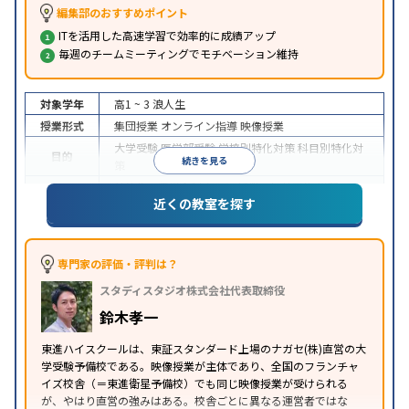
編集部のおすすめポイント
ITを活用した高速学習で効率的に成績アップ
毎週のチームミーティングでモチベーション維持
対象学年
高1 ~ 3
浪人生
授業形式
集団授業
オンライン指導
映像授業
大学受験
医学部受験
学校別特化対策
科目別特化対
目的
続きを見る
策
特待生・奨学金制度あり
授業の振替可能
学習に
近くの教室を探す
特徴
PC・タブレットを利用
1科目から受講可能
季節講
習のみの受講可
※2024年6月調査。
大学受験塾・予備校のアンケート調査方法
を参照
専門家の評価・評判は？
スタディスタジオ株式会社代表取締役
鈴木孝一
東進ハイスクールは、東証スタンダード上場のナガセ(株)直営の大
学受験予備校である。映像授業が主体であり、全国のフランチャ
イズ校舎（＝東進衛星予備校）でも同じ映像授業が受けられる
が、やはり直営の強みはある。校舎ごとに異なる運営者ではな