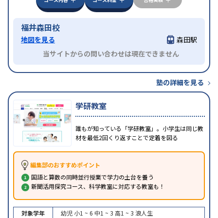
福井森田校
地図を見る
森田駅
当サイトからの問い合わせは現在できません
塾の詳細を見る
学研教室
誰もが知っている「学研教室」。小学生は同じ教
材を最低2回くり返すことで定着を図る
編集部のおすすめポイント
国語と算数の同時並行授業で学力の土台を養う
新聞活用探究コース、科学教室に対応する教室も！
対象学年
幼児
小1 ~ 6
中1 ~ 3
高1 ~ 3
浪人生