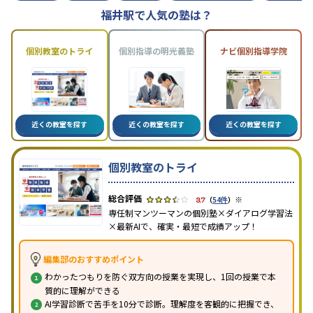
福井駅で人気の塾は？
個別教室のトライ
個別指導の明光義塾
ナビ個別指導学院
近くの教室を探す
近くの教室を探す
近くの教室を探す
個別教室のトライ
※
3.7
（
54件
）
専任制マンツーマンの個別塾×ダイアログ学習法
×最新AIで、確実・最短で成績アップ！
編集部のおすすめポイント
わかったつもりを防ぐ双方向の授業を実現し、1回の授業で本
質的に理解ができる
AI学習診断で苦手を10分で診断。理解度を客観的に把握でき、