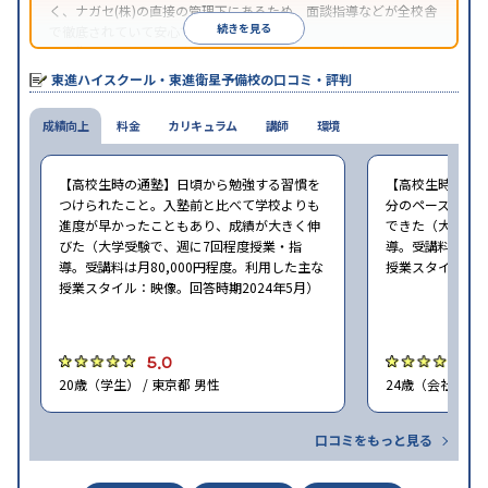
く、ナガセ(株)の直接の管理下にあるため、面談指導などが全校舎
続きを見る
で徹底されていて安心できる。
東進衛星予備校は、運営会社により指導方針や校舎のルールが異
なる。体験授業では、授業のみで判断するのではなく、担当者や
東進ハイスクール・東進衛星予備校の口コミ・評判
校舎雰囲気、校舎での合格実績などを確認すると良いだろう。
成績向上
料金
カリキュラム
講師
環境
【高校生時の通塾】日頃から勉強する習慣を
【高校生時の通
つけられたこと。入塾前と比べて学校よりも
分のペースで進
進度が早かったこともあり、成績が大きく伸
できた（大学受験
びた（大学受験で、週に7回程度授業・指
導。受講料は月8
導。受講料は月80,000円程度。利用した主な
授業スタイル：映
授業スタイル：映像。回答時期2024年5月）
5.0
5
20歳（学生） / 東京都 男性
24歳（会社員<正
口コミをもっと見る