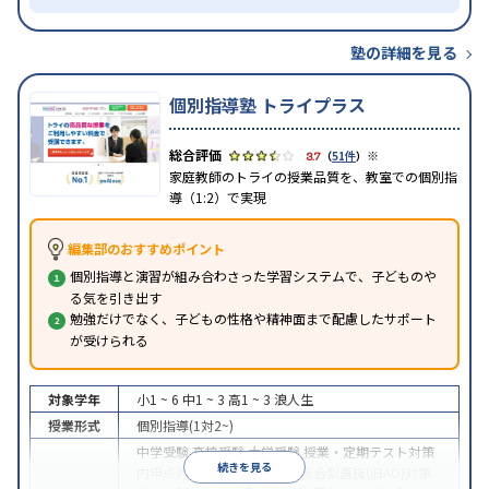
塾の詳細を見る
個別指導塾 トライプラス
※
3.7
（
51件
）
家庭教師のトライの授業品質を、教室での個別指
導（1:2）で実現
編集部のおすすめポイント
個別指導と演習が組み合わさった学習システムで、子どものや
る気を引き出す
勉強だけでなく、子どもの性格や精神面まで配慮したサポート
が受けられる
対象学年
小1 ~ 6
中1 ~ 3
高1 ~ 3
浪人生
授業形式
個別指導(1対2~)
中学受験
高校受験
大学受験
授業・定期テスト対策
続きを見る
内申点対策
学習習慣の定着
総合型選抜(旧AO)対策