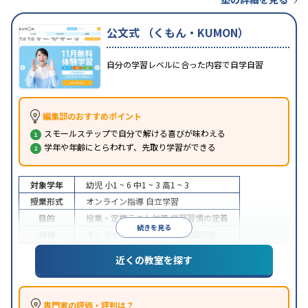
公文式 （くもん・KUMON）
自分の学習レベルに合った内容で自学自習
編集部のおすすめポイント
スモールステップで自分で解ける喜びが味わえる
学年や年齢にとらわれず、先取り学習ができる
対象学年
幼児
小1 ~ 6
中1 ~ 3
高1 ~ 3
授業形式
オンライン指導
自立学習
目的
授業・定期テスト対策
学習習慣の定着
続きを見る
特徴
オンライン対応
1科目から受講可能
近くの教室を探す
専門家の評価・評判は？