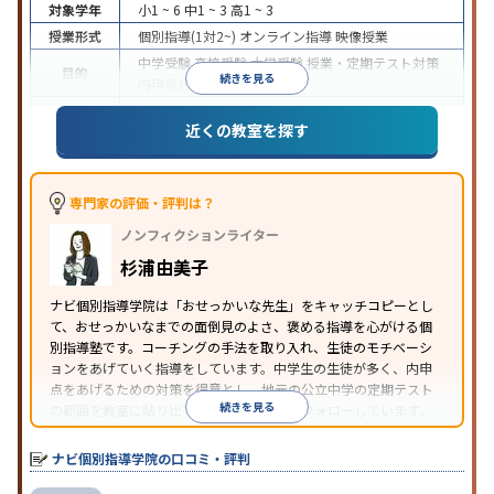
対象学年
小1 ~ 6
中1 ~ 3
高1 ~ 3
授業形式
個別指導(1対2~)
オンライン指導
映像授業
中学受験
高校受験
大学受験
授業・定期テスト対策
目的
続きを見る
内申点対策
学習習慣の定着
成績保証制度あり
授業の振替可能
オンライン対応
近くの教室を探す
特徴
1科目から受講可能
季節講習のみの受講可
自習室あ
り
※2023年3月調査。
小学校高学年の個別指導塾アンケート調査方法
を参
照
専門家の評価・評判は？
ノンフィクションライター
杉浦由美子
ナビ個別指導学院は「おせっかいな先生」をキャッチコピーとし
て、おせっかいなまでの面倒見のよさ、褒める指導を心がける個
別指導塾です。コーチングの手法を取り入れ、生徒のモチベーシ
ョンをあげていく指導をしています。中学生の生徒が多く、内申
点をあげるための対策を得意とし、地元の公立中学の定期テスト
続きを見る
の範囲を教室に貼り出すなど手厚く学習をフォローしています。
オリジナルテキストを使用しており、特に英語は各教科書に合わ
せたテキストを使った「先取り学習」で理解度を深められます。
ナビ個別指導学院の口コミ・評判