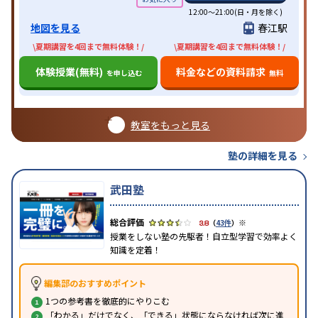
12:00～21:00(日・月を除く)
地図を見る
春江駅
\夏期講習を4回まで無料体験！/
\夏期講習を4回まで無料体験！/
体験授業(無料)
料金などの資料請求
を申し込む
無料
教室をもっと見る
塾の詳細を見る
武田塾
※
3.8
（
43件
）
授業をしない塾の先駆者！自立型学習で効率よく
知識を定着！
編集部のおすすめポイント
1つの参考書を徹底的にやりこむ
「わかる」だけでなく、「できる」状態にならなければ次に進