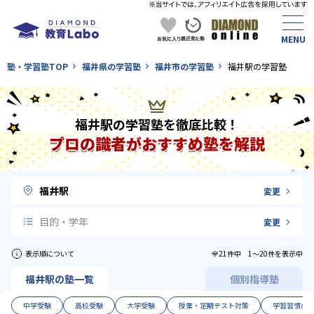
塾・学習塾TOP
福井県の学習塾
福井市の学習塾
福井駅の学習塾
福井駅の学習塾を徹底比較！
プロの識者がおすすめ塾を解説
福井駅
変更
目的・学年
変更
表示順について
全21件中 1〜20件を表示中
福井駅の塾一覧
個別指導塾
中学受験
高校受験
大学受験
授業・定期テスト対策
学習習慣の