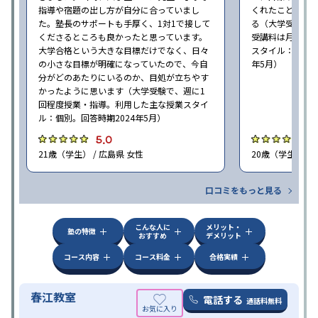
指導や宿題の出し方が自分に合っていまし
くれたことが、
た。塾長のサポートも手厚く、1対1で接して
る（大学受験で、
くださるところも良かったと思っています。
受講料は月35,
大学合格という大きな目標だけでなく、日々
スタイル：個別、
の小さな目標が明確になっていたので、今自
年5月）
分がどのあたりにいるのか、目処が立ちやす
かったように思います（大学受験で、週に1
回程度授業・指導。利用した主な授業スタイ
ル：個別。回答時期2024年5月）
5.0
4
21歳（学生） / 広島県 女性
20歳（学生） / 
口コミをもっと見る
こんな人に
メリット・
塾の特徴
おすすめ
デメリット
コース内容
コース料金
合格実績
春江教室
電話する
通話料無料