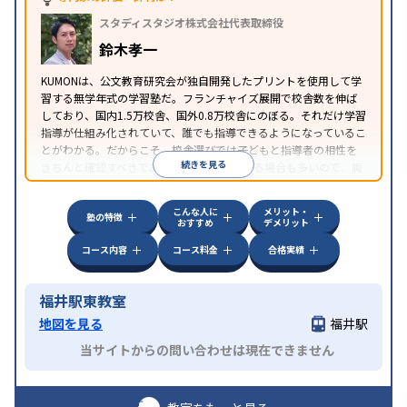
スタディスタジオ株式会社代表取締役
鈴木孝一
KUMONは、公文教育研究会が独自開発したプリントを使用して学
習する無学年式の学習塾だ。フランチャイズ展開で校舎数を伸ば
しており、国内1.5万校舎、国外0.8万校舎にのぼる。それだけ学習
指導が仕組み化されていて、誰でも指導できるようになっているこ
とがわかる。だからこそ、校舎選びでは子どもと指導者の相性を
続きを見る
きちんと確認すべきである。近所に2校舎ある場合も多いので、両
方見学してみることをオススメする。
こんな人に
メリット・
塾の特徴
おすすめ
デメリット
コース内容
コース料金
合格実績
福井駅東教室
地図を見る
福井駅
当サイトからの問い合わせは現在できません