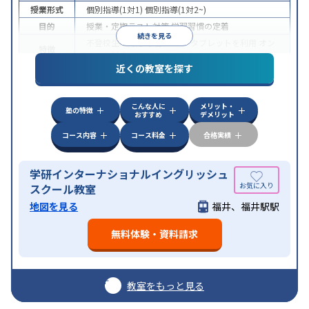
授業形式
個別指導(1対1)
個別指導(1対2~)
目的
授業・定期テスト対策
学習習慣の定着
続きを見る
不登校生に対応
学習にPC・タブレットを利用
オン
特徴
ライン対応
近くの教室を探す
こんな人に
メリット・
塾の特徴
おすすめ
デメリット
コース内容
コース料金
合格実績
学研インターナショナルイングリッシュ
スクール教室
地図を見る
福井、福井駅駅
無料体験・資料請求
教室をもっと見る