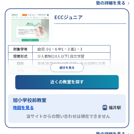
塾の詳細を見る
ECCジュニア
対象学年
幼児
小1 ~ 6
中1 ~ 3
高1 ~ 3
授業形式
少人数制(10人以下)
自立学習
目的
英検(英語検定)対策
英語・英会話特化対策
続きを見る
特徴
季節講習のみの受講可
近くの教室を探す
旭小学校前教室
地図を見る
福井駅
当サイトからの問い合わせは現在できません
塾の詳細を見る