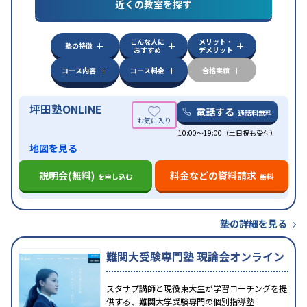
対策
共通テスト対策
英検(英語検定)対策
漢検(漢字
近くの教室を探す
検定)対策
数学特化対策
英語・英会話特化対策
その
他科目別特化対策
こんな人に
メリット・
中高一貫校生に対応
授業の振替可能
不登校生に対
塾の特徴
おすすめ
デメリット
応
学習にPC・タブレットを利用
オンライン対応
1
特徴
科目から受講可能
季節講習のみの受講可
発達障害
コース内容
コース料金
合格実績
の子どもに対応
坪田塾ONLINE
電話する
通話料無料
10:00～19:00（土日祝も受付）
地図を見る
説明会(無料)
料金などの資料請求
を申し込む
無料
塾の詳細を見る
難関大受験専門塾 現論会オンライン
スタサプ講師と現役東大生が学習コーチングを提
供する、難関大学受験専門の個別指導塾