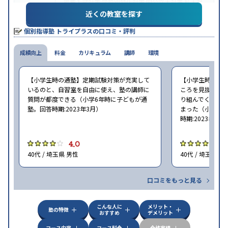
推薦入試対策
学校別特化対策
国公立大対策
私大対
目的
策
共通テスト対策
英検(英語検定)対策
漢検(漢字検
近くの教室を探す
定)対策
数学特化対策
英語・英会話特化対策
その他
個別指導塾 トライプラスの口コミ・評判
科目別特化対策
中高一貫校生に対応
授業の振替可能
不登校生に対
成績向上
特徴
料金
応
学習にPC・タブレットを利用
カリキュラム
講師
環境
1科目から受講可
能
季節講習のみの受講可
自習室あり
※2023年3月調査。
小学校高学年の個別指導塾アンケート調査方法
を参
【小学生時の通塾】定期試験対策が充実して
【小学生時の通
照
いるのと、自習室を自由に使え、塾の講師に
ころを見抜いて
質問が都度できる（小学6年時に子どもが通
り組んでくれた
塾。回答時期:2023年3月）
まった（小学5〜
時期:2023年3月
4.0
4
40代 / 埼玉県 男性
40代 / 埼玉県 女
口コミをもっと見る
こんな人に
メリット・
塾の特徴
おすすめ
デメリット
コース内容
コース料金
合格実績