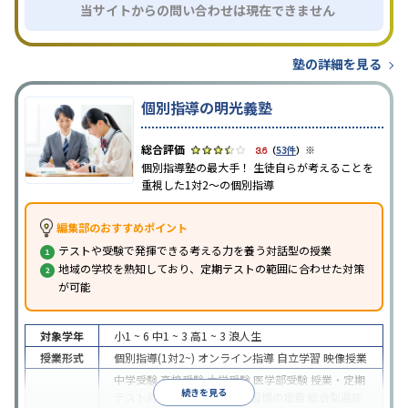
当サイトからの問い合わせは現在できません
塾の詳細を見る
個別指導の明光義塾
※
3.6
（
53件
）
個別指導塾の最大手！ 生徒自らが考えることを
重視した1対2〜の個別指導
編集部のおすすめポイント
テストや受験で発揮できる考える力を養う対話型の授業
地域の学校を熟知しており、定期テストの範囲に合わせた対策
が可能
対象学年
小1 ~ 6
中1 ~ 3
高1 ~ 3
浪人生
授業形式
個別指導(1対2~)
オンライン指導
自立学習
映像授業
中学受験
高校受験
大学受験
医学部受験
授業・定期
続きを見る
テスト対策
内申点対策
学習習慣の定着
総合型選抜