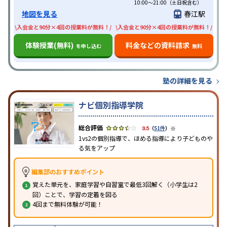
10:00〜21:00（土日祝含む）
地図を見る
春江駅
\入会金と90分×4回の授業料が無料！/
\入会金と90分×4回の授業料が無料！/
体験授業(無料)
料金などの資料請求
を申し込む
無料
塾の詳細を見る
ナビ個別指導学院
※
3.5
（
51件
）
1vs2の個別指導で、ほめる指導により子どものや
る気をアップ
編集部のおすすめポイント
覚えた単元を、家庭学習や自習室で最低3回解く（小学生は2
回）ことで、学習の定着を図る
4回まで無料体験が可能！