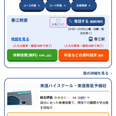
コース内容
コース料金
合格実績
春江教室
電話する
通話料無料
10:00～19:00(土曜・日曜・祝
日を除く)
地図を見る
春江駅
\入力は簡単！最短30秒で完了/
\入力は簡単！最短30秒で完了/
体験授業(無料)
料金などの資料請求
を申し込む
無料
塾の詳細を見る
東進ハイスクール・東進衛星予備校
※
3.8
（
38件
）
自分に合った映像授業で、現役での難関大学合格
を目指す