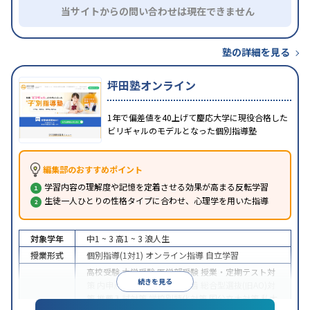
当サイトからの問い合わせは現在できません
塾の詳細を見る
坪田塾オンライン
1年で偏差値を40上げて慶応大学に現役合格した
ビリギャルのモデルとなった個別指導塾
編集部のおすすめポイント
学習内容の理解度や記憶を定着させる効果が高まる反転学習
生徒一人ひとりの性格タイプに合わせ、心理学を用いた指導
対象学年
中1 ~ 3
高1 ~ 3
浪人生
授業形式
個別指導(1対1)
オンライン指導
自立学習
高校受験
大学受験
医学部受験
授業・定期テスト対
続きを見る
策
内申点対策
学習習慣の定着
総合型選抜(旧AO)対
策
推薦入試対策
学校別特化対策
国公立大対策
私大
目的