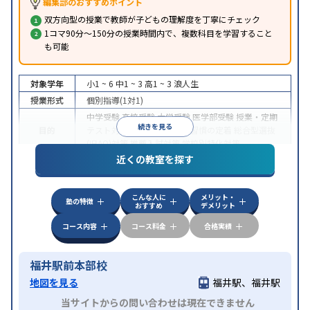
編集部のおすすめポイント
双方向型の授業で教師が子どもの理解度を丁寧にチェック
1コマ90分～150分の授業時間内で、複数科目を学習すること
も可能
対象学年
小1 ~ 6
中1 ~ 3
高1 ~ 3
浪人生
授業形式
個別指導(1対1)
中学受験
高校受験
大学受験
医学部受験
授業・定期
続きを見る
目的
テスト対策
内申点対策
学習習慣の定着
総合型選抜
(旧AO)対策
推薦入試対策
学校別特化対策
近くの教室を探す
中高一貫校生に対応
授業の振替可能
不登校生に対
特徴
応
1科目から受講可能
季節講習のみの受講可
こんな人に
メリット・
塾の特徴
おすすめ
デメリット
コース内容
コース料金
合格実績
福井駅前本部校
地図を見る
福井駅、福井駅
当サイトからの問い合わせは現在できません