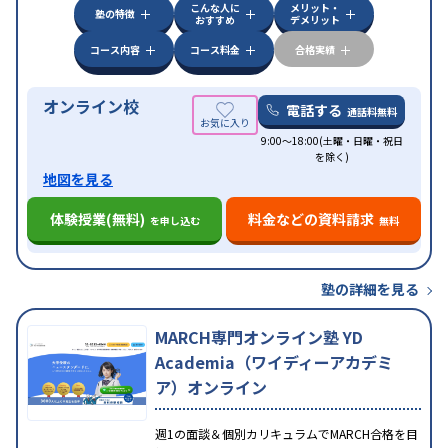
こんな人に
メリット・
塾の特徴
おすすめ
デメリット
コース内容
コース料金
合格実績
オンライン校
電話する
通話料無料
9:00～18:00(土曜・日曜・祝日
を除く)
地図を見る
体験授業(無料)
料金などの資料請求
を申し込む
無料
塾の詳細を見る
MARCH専門オンライン塾 YD
Academia（ワイディーアカデミ
ア）オンライン
週1の面談＆個別カリキュラムでMARCH合格を目