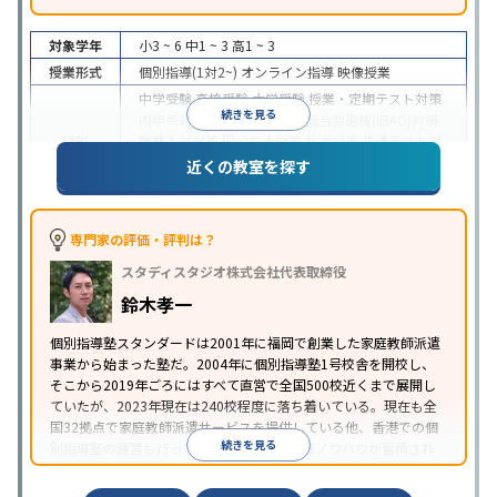
対象学年
小3 ~ 6
中1 ~ 3
高1 ~ 3
授業形式
個別指導(1対2~)
オンライン指導
映像授業
中学受験
高校受験
大学受験
授業・定期テスト対策
続きを見る
内申点対策
学習習慣の定着
総合型選抜(旧AO)対策
目的
推薦入試対策
国公立大対策
私大対策
共通テスト対
策
英検(英語検定)対策
漢検(漢字検定)対策
数学特化
近くの教室を探す
対策
中高一貫校生に対応
授業の振替可能
不登校生に対
応
学習にPC・タブレットを利用
オンライン対応
1
専門家の評価・評判は？
特徴
科目から受講可能
季節講習のみの受講可
自習室あ
スタディスタジオ株式会社代表取締役
り
鈴木孝一
個別指導塾スタンダードは2001年に福岡で創業した家庭教師派遣
事業から始まった塾だ。2004年に個別指導塾1号校舎を開校し、
そこから2019年ごろにはすべて直営で全国500校近くまで展開し
ていたが、2023年現在は240校程度に落ち着いている。現在も全
国32拠点で家庭教師派遣サービスを提供している他、香港での個
続きを見る
別指導塾の運営も行っており、汎用的な指導ノウハウが蓄積され
ていることが伺える。