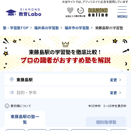
塾・学習塾TOP
福井県の学習塾
福井市の学習塾
東藤島駅の学習塾
東藤島駅の学習塾を徹底比較！
プロの識者がおすすめ塾を解説
東藤島駅
変更
目的・学年
変更
表示順について
全10件中 1〜10件を表示中
東藤島駅の塾一
覧
個別指導塾