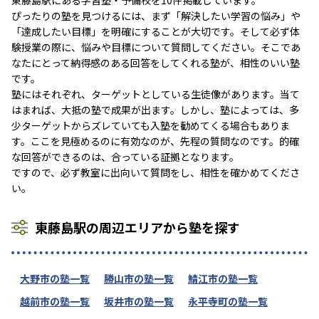
東藤島駅にある学習塾・予備校を10件掲載しています。
ぴったりの塾を見つけるには、まず「解決したい学習の悩み」や
「達成したい目標」を明確にすることが大切です。そして必ず体
験授業の際に、悩みや目標について質問してください。そこであ
なたにとって納得感のある回答をしてくれる塾が、相性のいい塾
です。
塾にはそれぞれ、ターゲットとしている生徒像があります。当て
はまれば、大抵の塾で成果が出ます。しかし、塾によっては、多
少ターゲットからズレていても入塾を勧めてくる場合もありま
す。ここを見極めるのに有効なのが、先程の質問なのです。的確
な回答ができるのは、合っている証拠となります。
ですので、必ず教室に出向いて質問をし、相性を確かめてくださ
い。
東藤島駅の周辺エリアから塾を探す
大野市の塾一覧
勝山市の塾一覧
鯖江市の塾一覧
越前市の塾一覧
坂井市の塾一覧
永平寺町の塾一覧