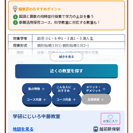
編集部のおすすめポイント
国語と算数の同時並行授業で学力の土台を養う
新聞活用探究コース、科学教室に対応する教室も！
対象学年
幼児
小1 ~ 6
中1 ~ 3
高1 ~ 3
浪人生
授業形式
個別指導(1対1)
個別指導(1対2~)
目的
授業・定期テスト対策
学習習慣の定着
続きを見る
不登校生に対応
学習にPC・タブレットを利用
オン
特徴
ライン対応
近くの教室を探す
こんな人に
メリット・
塾の特徴
おすすめ
デメリット
コース内容
コース料金
合格実績
学研にじいろ中藤教室
地図を見る
越前新保駅