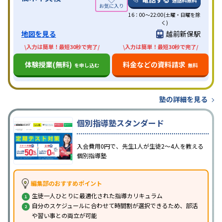
通話料無料
16：00〜22:00(土曜・日曜を除
く)
地図を見る
越前新保駅
\入力は簡単！最短30秒で完了/
\入力は簡単！最短30秒で完了/
体験授業(無料)
料金などの資料請求
を申し込む
無料
塾の詳細を見る
個別指導塾スタンダード
入会費用0円で、先生1人が生徒2〜4人を教える
個別指導塾
編集部のおすすめポイント
生徒一人ひとりに最適化された指導カリキュラム
自分のスケジュールに合わせて時間割が選択できるため、部活
や習い事との両立が可能