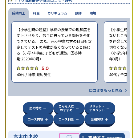
心の成長を求める家庭にオススメだ。
成績向上
料金
カリキュラム
講師
環境
【小学生時の通塾】学校の授業での理解度を
【小学生時の通
向上させたり、苦手に思っている部分を強化
ないところがあ
できている。 また、元々得意な方の科目も安
を連発していた
定してテストの点数が高くなっていると感じ
切なくなった。 
る（小学4年時に子どもが通塾。回答時
（小学5年時に子
期:2023年3月）
年3月）
5.0
4
40代 / 神奈川県 男性
40代 / 千葉県 女
口コミをもっと見る
こんな人に
メリット・
塾の特徴
おすすめ
デメリット
コース内容
コース料金
合格実績
高木中央校
電話する