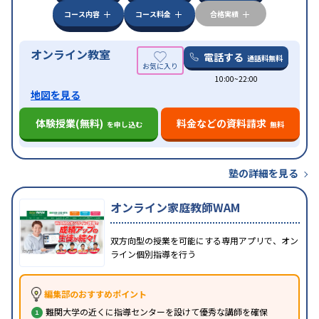
みの受講可
自習室あり
コース内容
コース料金
合格実績
オンライン教室
電話する
通話料無料
10:00~22:00
地図を見る
体験授業(無料)
料金などの資料請求
を申し込む
無料
塾の詳細を見る
オンライン家庭教師WAM
双方向型の授業を可能にする専用アプリで、オン
ライン個別指導を行う
編集部のおすすめポイント
難関大学の近くに指導センターを設けて優秀な講師を確保