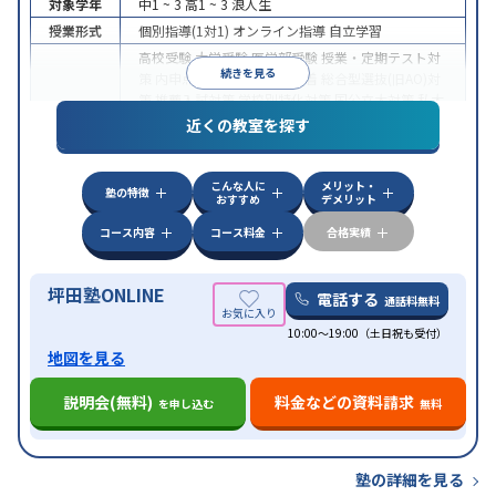
対象学年
中1 ~ 3
高1 ~ 3
浪人生
授業形式
個別指導(1対1)
オンライン指導
自立学習
高校受験
大学受験
医学部受験
授業・定期テスト対
続きを見る
策
内申点対策
学習習慣の定着
総合型選抜(旧AO)対
策
推薦入試対策
学校別特化対策
国公立大対策
私大
目的
対策
共通テスト対策
英検(英語検定)対策
漢検(漢字
近くの教室を探す
検定)対策
数学特化対策
英語・英会話特化対策
その
他科目別特化対策
こんな人に
メリット・
中高一貫校生に対応
授業の振替可能
不登校生に対
塾の特徴
おすすめ
デメリット
応
学習にPC・タブレットを利用
オンライン対応
1
特徴
科目から受講可能
季節講習のみの受講可
発達障害
コース内容
コース料金
合格実績
の子どもに対応
坪田塾ONLINE
電話する
通話料無料
10:00～19:00（土日祝も受付）
地図を見る
説明会(無料)
料金などの資料請求
を申し込む
無料
塾の詳細を見る