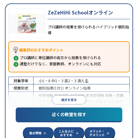
ZeZeHiHi Schoolオンライン
プロ講師の授業を受けられるハイブリッド個別指
導
編集部のおすすめポイント
プロ講師と専任講師の両方から授業を受けられる
通塾だけでなく、家庭教師、オンラインにも対応
対象学年
小1 ~ 6
中1 ~ 3
高1 ~ 3
浪人生
授業形式
個別指導(1対1)
オンライン指導
中学受験
高校受験
大学受験
医学部受験
授業・定期
続きを見る
テスト対策
内申点対策
学習習慣の定着
総合型選抜
(旧AO)対策
推薦入試対策
学校別特化対策
国公立大
目的
対策
私大対策
共通テスト対策
英検(英語検定)対策
近くの教室を探す
漢検(漢字検定)対策
数学特化対策
英語・英会話特化
対策
その他科目別特化対策
こんな人に
メリット・
中高一貫校生に対応
授業の振替可能
不登校生に対
塾の特徴
おすすめ
デメリット
特徴
応
オンライン対応
1科目から受講可能
季節講習の