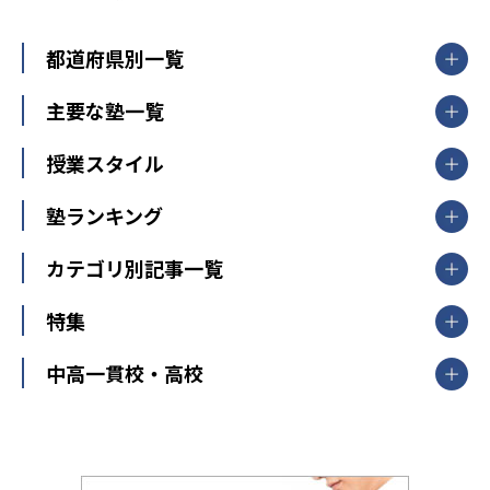
都道府県別一覧
北海道・東北
主要な塾一覧
北海道
青森県
岩手県
宮城県
秋田県
【掲載塾一覧を見る】
授業スタイル
山形県
福島県
臨海セミナー
関東
個別指導
塾ランキング
東京個別指導学院
東京都
神奈川県
埼玉県
千葉県
茨城県
集団授業
個別指導塾TOMAS
栃木県
群馬県
中学受験ランキング
カテゴリ別記事一覧
オンライン指導
明光義塾
大学受験ランキング
北陸
映像授業
ナビ個別指導学院
中学受験
特集
新潟県
富山県
石川県
福井県
個別教室のトライ
高校受験
東進ハイスクール
中部
開成番長直伝！子どもの受験を成功させる方法
中高一貫校・高校
大学受験
武田塾
愛知県
静岡県
岐阜県
三重県
長野県
令和時代の失敗しない塾選び
資格取得・学び直し
山梨県
2020年代の教育
中学入試最前線
教育費・塾代
中学受験最前線
近畿
てら先生の教育業界基本メソッド
座談会
大学入試改革
大阪府
運動と遊びを考える
兵庫県
京都府
奈良県
和歌山県
教育全般