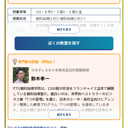
対象学年
小1 ~ 6
中1 ~ 3
高1 ~ 3
浪人生
授業形式
個別指導(1対1)
個別指導(1対2~)
中学受験
高校受験
大学受験
授業・定期テスト対策
続きを見る
目的
内申点対策
学習習慣の定着
英検(英語検定)対策
漢
検(漢字検定)対策
英語・英会話特化対策
近くの教室を探す
1科目から受講可能
季節講習のみの受講可
自習室あ
特徴
り
※2023年3月調査。
小学校高学年の個別指導塾アンケート調査方法
を参
照
専門家の評価・評判は？
スタディスタジオ株式会社代表取締役
鈴木孝一
ITTO個別指導学院は、1200超の校舎をフランチャイズ主体で展開
している個別指導塾だ。面白いのは、世界的ベストセラーのビジ
ネス書『7つの習慣』を基に、日本の小・中・高校生向けにアレン
ジ・開発した教育プログラム「7つの習慣J」を提供している点
だ。先生や親に言われたから勉強するといった受動的な思考な子
続きを見る
を、能動的に自ら学ぶ子に育てていくことを目指すカリキュラム
である。個別指導の授業とは別に、集団授業形式の特別講座とし
て別料金で提供されるので、単なる成績アップ以上の、子どもの
ITTO個別指導学院の口コミ・評判