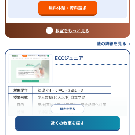
無料体験・資料請求
教室をもっと見る
塾の詳細を見る
ECCジュニア
対象学年
幼児
小1 ~ 6
中1 ~ 3
高1 ~ 3
授業形式
少人数制(10人以下)
自立学習
目的
英検(英語検定)対策
英語・英会話特化対策
続きを見る
特徴
季節講習のみの受講可
近くの教室を探す