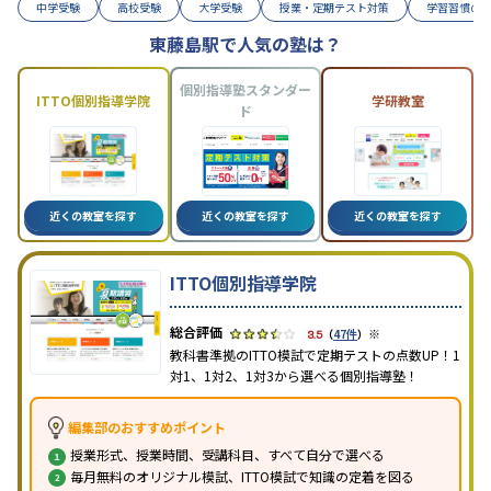
中学受験
高校受験
大学受験
授業・定期テスト対策
学習習慣の
東藤島駅で人気の塾は？
個別指導塾スタンダー
ITTO個別指導学院
学研教室
ド
近くの教室を探す
近くの教室を探す
近くの教室を探す
ITTO個別指導学院
※
3.5
（
47件
）
教科書準拠のITTO模試で定期テストの点数UP！1
対1、1対2、1対3から選べる個別指導塾！
編集部のおすすめポイント
授業形式、授業時間、受講科目、すべて自分で選べる
毎月無料のオリジナル模試、ITTO模試で知識の定着を図る