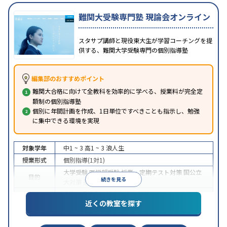
難関大受験専門塾 現論会オンライン
スタサプ講師と現役東大生が学習コーチングを提
供する、難関大学受験専門の個別指導塾
編集部のおすすめポイント
難関大合格に向けて全教科を効率的に学べる、授業料が完全定
額制の個別指導塾
個別に年間計画を作成、1日単位ですべきことも指示し、勉強
に集中できる環境を実現
対象学年
中1 ~ 3
高1 ~ 3
浪人生
授業形式
個別指導(1対1)
大学受験
医学部受験
授業・定期テスト対策
国公立
目的
続きを見る
大対策
英検(英語検定)対策
中高一貫校生に対応
授業の振替可能
オンライン対
特徴
近くの教室を探す
応
自習室あり