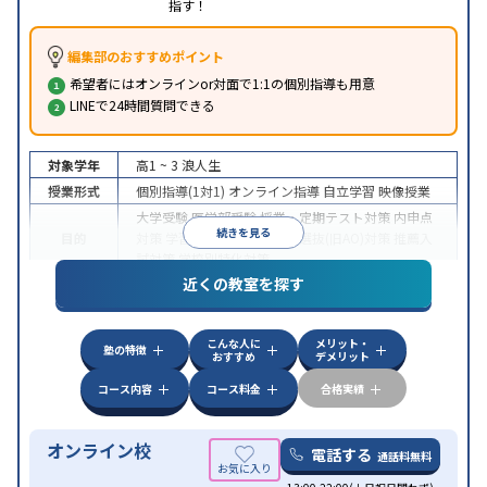
指す！
編集部のおすすめポイント
希望者にはオンラインor対面で1:1の個別指導も用意
LINEで24時間質問できる
対象学年
高1 ~ 3
浪人生
授業形式
個別指導(1対1)
オンライン指導
自立学習
映像授業
大学受験
医学部受験
授業・定期テスト対策
内申点
続きを見る
目的
対策
学習習慣の定着
総合型選抜(旧AO)対策
推薦入
試対策
学校別特化対策
近くの教室を探す
中高一貫校生に対応
授業の振替可能
不登校生に対
特徴
応
学習にPC・タブレットを利用
オンライン対応
1
科目から受講可能
こんな人に
メリット・
塾の特徴
おすすめ
デメリット
コース内容
コース料金
合格実績
オンライン校
電話する
通話料無料