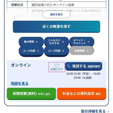
授業形式
個別指導(1対1)
オンライン指導
高校受験
大学受験
授業・定期テスト対策
内申点対
続きを見る
目的
策
学習習慣の定着
国公立大対策
私大対策
共通テス
ト対策
英検(英語検定)対策
英語・英会話特化対策
近くの教室を探す
中高一貫校生に対応
授業の振替可能
不登校生に対
特徴
応
学習にPC・タブレットを利用
オンライン対応
1
科目から受講可能
こんな人に
メリット・
塾の特徴
おすすめ
デメリット
コース内容
コース料金
合格実績
オンライン
電話する
通話料無料
10:00-21:00（平日）、10:00-
19:00（土日祝）
地図を見る
体験授業(無料)
料金などの資料請求
を申し込む
無料
塾の詳細を見る