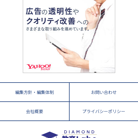
親子で極める家庭学習
滋賀県
令和の大学受験は情報戦！
大学受験塾の選び方
ママテクエグザム
情報Ⅰ、数学が苦手な人注目！最短距離の学力
中学受験に熱心な市区町村ランキング
中国
進化する中高一貫校・高校
アップ法
小学校受験
鳥取県
島根県
岡山県
広島県
山口県
悩み多き「大学受験」相談室
家庭教師
四国
英語・英会話・英検対策
徳島県
香川県
愛媛県
高知県
小学校教師が解説！中学受験のリアル
教育ニュース最前線
九州・沖縄
教育ジャーナリストが徹底解説！ 大学受験の羅
福岡県
佐賀県
長崎県
熊本県
大分県
針盤
宮崎県
鹿児島県
沖縄県
編集方針・編集体制
お問い合わせ
会社概要
プライバシーポリシー