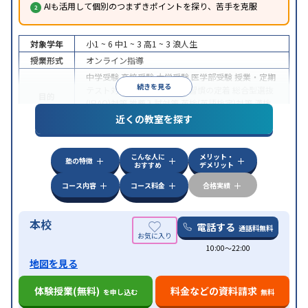
AIも活用して個別のつまずきポイントを探り、苦手を克服
対象学年
小1 ~ 6
中1 ~ 3
高1 ~ 3
浪人生
授業形式
オンライン指導
中学受験
高校受験
大学受験
医学部受験
授業・定期
続きを見る
テスト対策
内申点対策
学習習慣の定着
総合型選抜
目的
(旧AO)対策
推薦入試対策
英検(英語検定)対策
漢検
(漢字検定)対策
近くの教室を探す
中高一貫校生に対応
成績保証制度あり
授業の振替
特徴
可能
不登校生に対応
学習にPC・タブレットを利用
こんな人に
メリット・
オンライン対応
1科目から受講可能
塾の特徴
おすすめ
デメリット
コース内容
コース料金
合格実績
本校
電話する
通話料無料
10:00〜22:00
地図を見る
体験授業(無料)
料金などの資料請求
を申し込む
無料