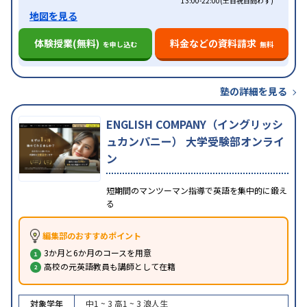
13:00-22:00(土日祝日問わず)
地図を見る
体験授業(無料)
料金などの資料請求
を申し込む
無料
塾の詳細を見る
ENGLISH COMPANY（イングリッシ
ュカンパニー） 大学受験部オンライ
ン
短期間のマンツーマン指導で英語を集中的に鍛え
る
編集部のおすすめポイント
3か月と6か月のコースを用意
高校の元英語教員も講師として在籍
対象学年
中1 ~ 3
高1 ~ 3
浪人生