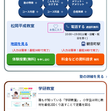
こんな人に
メリット・
塾の特徴
おすすめ
デメリット
コース内容
コース料金
合格実績
松岡平成教室
電話する
通話料無料
10:00～19:00(土曜・日曜・祝
日を除く)
地図を見る
観音町駅
\入力は簡単！最短30秒で完了/
\入力は簡単！最短30秒で完了/
体験授業(無料)
料金などの資料請求
を申し込む
無料
塾の詳細を見る
学研教室
誰もが知っている「学研教室」。小学生は同じ教
材を最低2回くり返すことで定着を図る