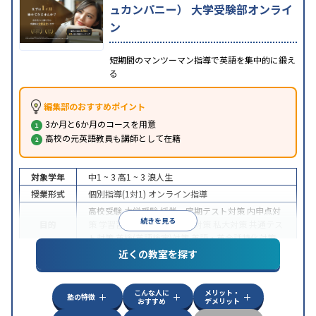
ュカンパニー） 大学受験部オンライ
ン
短期間のマンツーマン指導で英語を集中的に鍛え
る
編集部のおすすめポイント
3か月と6か月のコースを用意
高校の元英語教員も講師として在籍
対象学年
中1 ~ 3
高1 ~ 3
浪人生
授業形式
個別指導(1対1)
オンライン指導
高校受験
大学受験
授業・定期テスト対策
内申点対
続きを見る
目的
策
学習習慣の定着
国公立大対策
私大対策
共通テス
ト対策
英検(英語検定)対策
英語・英会話特化対策
近くの教室を探す
中高一貫校生に対応
授業の振替可能
不登校生に対
特徴
応
学習にPC・タブレットを利用
オンライン対応
1
科目から受講可能
こんな人に
メリット・
塾の特徴
おすすめ
デメリット