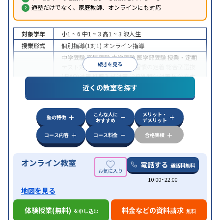
通塾だけでなく、家庭教師、オンラインにも対応
対象学年
小1 ~ 6
中1 ~ 3
高1 ~ 3
浪人生
授業形式
個別指導(1対1)
オンライン指導
中学受験
高校受験
大学受験
医学部受験
授業・定期
続きを見る
テスト対策
内申点対策
学習習慣の定着
総合型選抜
(旧AO)対策
推薦入試対策
学校別特化対策
国公立大
目的
対策
私大対策
共通テスト対策
英検(英語検定)対策
近くの教室を探す
漢検(漢字検定)対策
数学特化対策
英語・英会話特化
対策
その他科目別特化対策
こんな人に
メリット・
中高一貫校生に対応
授業の振替可能
不登校生に対
塾の特徴
おすすめ
デメリット
特徴
応
オンライン対応
1科目から受講可能
季節講習の
みの受講可
自習室あり
コース内容
コース料金
合格実績
オンライン教室
電話する
通話料無料
10:00~22:00
地図を見る
体験授業(無料)
料金などの資料請求
を申し込む
無料