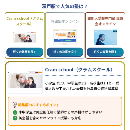
深戸駅で人気の塾は？
Cram school（クラム
難関大受験専門塾 現論
坪田塾オンライン
スクール）
会オンライン
近くの教室を探す
近くの教室を探す
近くの教室を探す
Cram school（クラムスクール）
小学生は1:3、中学生は1:2、高校生は1:1と、受
講人数が工夫された岐阜県岐阜市の個別指導塾
編集部のおすすめポイント
小中学生は完全担任制で講師からの声掛けがしやすい
英会話を含めたオンライン授業にも対応