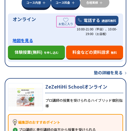
コース内容
コース料金
合格実績
オンライン
電話する
通話料無料
10:00-21:00（平日）、10:00-
19:00（土日祝）
地図を見る
体験授業(無料)
料金などの資料請求
を申し込む
無料
塾の詳細を見る
ZeZeHiHi Schoolオンライン
プロ講師の授業を受けられるハイブリッド個別指
導
編集部のおすすめポイント
プロ講師と専任講師の両方から授業を受けられる