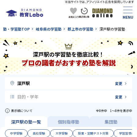
塾・学習塾TOP
岐阜県の学習塾
郡上市の学習塾
深戸駅の学習塾
深戸駅の学習塾を徹底比較！
プロの識者がおすすめ塾を解説
深戸駅
変更
目的・学年
変更
表示順について
全8件中 1〜8件を表示中
深戸駅の塾一覧
個別指導塾
集団塾
中学受験
高校受験
大学受験
授業・定期テスト対策
学習習慣の