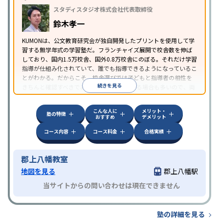
スタディスタジオ株式会社代表取締役
鈴木孝一
KUMONは、公文教育研究会が独自開発したプリントを使用して学
習する無学年式の学習塾だ。フランチャイズ展開で校舎数を伸ば
しており、国内1.5万校舎、国外0.8万校舎にのぼる。それだけ学習
指導が仕組み化されていて、誰でも指導できるようになっているこ
とがわかる。だからこそ、校舎選びでは子どもと指導者の相性を
続きを見る
きちんと確認すべきである。近所に2校舎ある場合も多いので、両
方見学してみることをオススメする。
こんな人に
メリット・
塾の特徴
おすすめ
デメリット
コース内容
コース料金
合格実績
郡上八幡教室
地図を見る
郡上八幡駅
当サイトからの問い合わせは現在できません
塾の詳細を見る