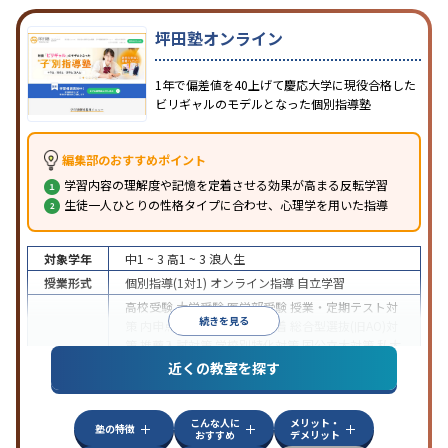
坪田塾オンライン
1年で偏差値を40上げて慶応大学に現役合格した
ビリギャルのモデルとなった個別指導塾
編集部のおすすめポイント
学習内容の理解度や記憶を定着させる効果が高まる反転学習
生徒一人ひとりの性格タイプに合わせ、心理学を用いた指導
対象学年
中1 ~ 3
高1 ~ 3
浪人生
授業形式
個別指導(1対1)
オンライン指導
自立学習
高校受験
大学受験
医学部受験
授業・定期テスト対
続きを見る
策
内申点対策
学習習慣の定着
総合型選抜(旧AO)対
策
推薦入試対策
学校別特化対策
国公立大対策
私大
目的
対策
共通テスト対策
英検(英語検定)対策
漢検(漢字
近くの教室を探す
検定)対策
数学特化対策
英語・英会話特化対策
その
他科目別特化対策
こんな人に
メリット・
中高一貫校生に対応
授業の振替可能
不登校生に対
塾の特徴
おすすめ
デメリット
応
学習にPC・タブレットを利用
オンライン対応
1