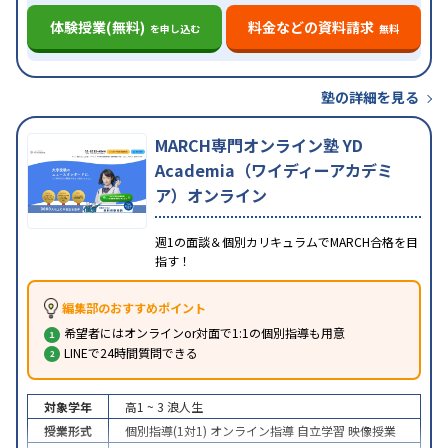
体験授業(無料)
料金などの資料請求
を申し込む
無料
塾の詳細を見る
MARCH専門オンライン塾 YD
Academia（ワイディーアカデミ
ア）オンライン
週1の面談＆個別カリキュラムでMARCH合格を目
指す！
編集部のおすすめポイント
希望者にはオンラインor対面で1:1の個別指導も用意
LINEで24時間質問できる
対象学年
高1 ~ 3
浪人生
授業形式
個別指導(1対1)
オンライン指導
自立学習
映像授業