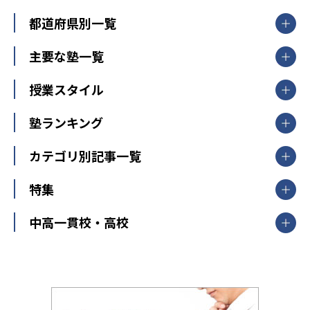
都道府県別一覧
北海道・東北
主要な塾一覧
北海道
青森県
岩手県
宮城県
秋田県
【掲載塾一覧を見る】
授業スタイル
山形県
福島県
臨海セミナー
関東
個別指導
塾ランキング
東京個別指導学院
東京都
神奈川県
埼玉県
千葉県
茨城県
集団授業
個別指導塾TOMAS
栃木県
群馬県
中学受験ランキング
カテゴリ別記事一覧
オンライン指導
明光義塾
大学受験ランキング
北陸
映像授業
ナビ個別指導学院
中学受験
特集
新潟県
富山県
石川県
福井県
個別教室のトライ
高校受験
東進ハイスクール
中部
開成番長直伝！子どもの受験を成功させる方法
中高一貫校・高校
大学受験
武田塾
愛知県
静岡県
岐阜県
三重県
長野県
令和時代の失敗しない塾選び
資格取得・学び直し
山梨県
2020年代の教育
中学入試最前線
教育費・塾代
中学受験最前線
近畿
てら先生の教育業界基本メソッド
座談会
大学入試改革
大阪府
運動と遊びを考える
兵庫県
京都府
奈良県
和歌山県
教育全般
親子で極める家庭学習
滋賀県
令和の大学受験は情報戦！
大学受験塾の選び方