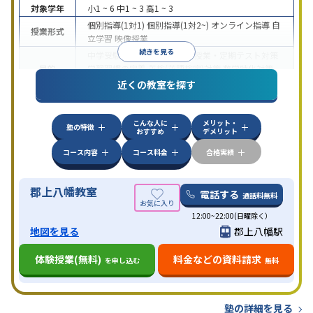
対象学年
小1 ~ 6
中1 ~ 3
高1 ~ 3
個別指導(1対1)
個別指導(1対2~)
オンライン指導
自
授業形式
立学習
映像授業
続きを見る
中学受験
高校受験
大学受験
授業・定期テスト対策
目的
学習習慣の定着
英検(英語検定)対策
数学特化対策
英語・英会話特化対策
近くの教室を探す
中高一貫校生に対応
授業の振替可能
不登校生に対
応
学習にPC・タブレットを利用
オンライン対応
1
特徴
こんな人に
メリット・
科目から受講可能
季節講習のみの受講可
発達障害
塾の特徴
おすすめ
デメリット
の子どもに対応
自習室あり
コース内容
コース料金
合格実績
郡上八幡教室
電話する
通話料無料
12:00~22:00(日曜除く）
地図を見る
郡上八幡駅
体験授業(無料)
料金などの資料請求
を申し込む
無料
塾の詳細を見る