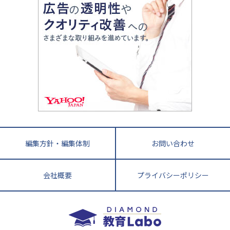
ママテクエグザム
情報Ⅰ、数学が苦手な人注目！最短距離の学力
中学受験に熱心な市区町村ランキング
中国
進化する中高一貫校・高校
アップ法
小学校受験
鳥取県
島根県
岡山県
広島県
山口県
悩み多き「大学受験」相談室
家庭教師
四国
英語・英会話・英検対策
徳島県
香川県
愛媛県
高知県
小学校教師が解説！中学受験のリアル
教育ニュース最前線
九州・沖縄
教育ジャーナリストが徹底解説！ 大学受験の羅
福岡県
佐賀県
長崎県
熊本県
大分県
針盤
宮崎県
鹿児島県
沖縄県
編集方針・編集体制
お問い合わせ
会社概要
プライバシーポリシー