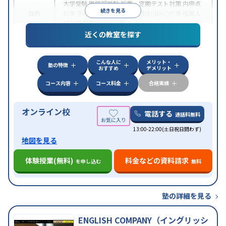
大学受験
医学部受験
授業・定期テスト対策
内申点
続きを見る
目的
対策
学習習慣の定着
総合型選抜(旧AO)対策
推薦入
試対策
学校別特化対策
近くの教室を探す
中高一貫校生に対応
授業の振替可能
不登校生に対
特徴
応
学習にPC・タブレットを利用
オンライン対応
1
科目から受講可能
こんな人に
メリット・
塾の特徴
おすすめ
デメリット
コース内容
コース料金
合格実績
オンライン校
電話する
通話料無料
13:00-22:00(土日祝日問わず)
地図を見る
体験授業(無料)
料金などの資料請求
を申し込む
無料
塾の詳細を見る
ENGLISH COMPANY（イングリッシ