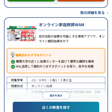
塾の詳細を見る
オンライン家庭教師WAM
双方向型の授業を可能にする専用アプリで、オン
ライン個別指導を行う
編集部のおすすめポイント
難関大学の近くに指導センターを設けて優秀な講師を確保
AIも活用して個別のつまずきポイントを探り、苦手を克服
対象学年
小1 ~ 6
中1 ~ 3
高1 ~ 3
浪人生
授業形式
オンライン指導
中学受験
高校受験
大学受験
医学部受験
授業・定期
続きを見る
テスト対策
内申点対策
学習習慣の定着
総合型選抜
目的
(旧AO)対策
推薦入試対策
英検(英語検定)対策
漢検
(漢字検定)対策
近くの教室を探す