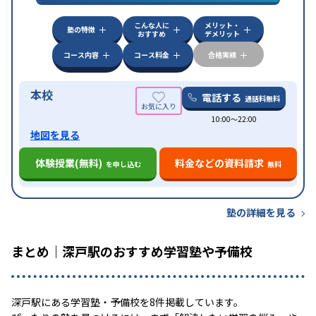
中高一貫校生に対応
成績保証制度あり
授業の振替
特徴
可能
不登校生に対応
学習にPC・タブレットを利用
こんな人に
メリット・
オンライン対応
1科目から受講可能
塾の特徴
おすすめ
デメリット
コース内容
コース料金
合格実績
本校
電話する
通話料無料
10:00〜22:00
地図を見る
体験授業(無料)
料金などの資料請求
を申し込む
無料
塾の詳細を見る
まとめ｜深戸駅のおすすめ学習塾や予備校
深戸駅にある学習塾・予備校を8件掲載しています。