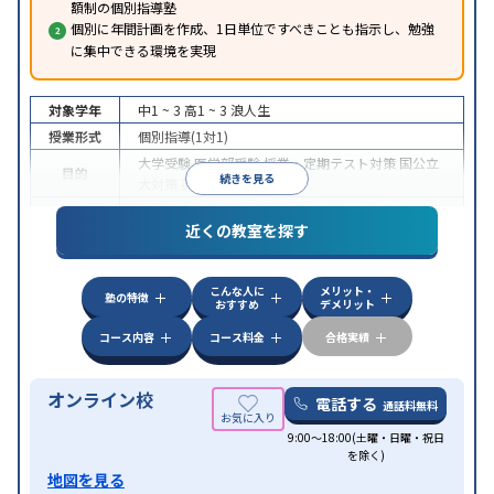
額制の個別指導塾
個別に年間計画を作成、1日単位ですべきことも指示し、勉強
に集中できる環境を実現
対象学年
中1 ~ 3
高1 ~ 3
浪人生
授業形式
個別指導(1対1)
大学受験
医学部受験
授業・定期テスト対策
国公立
目的
続きを見る
大対策
英検(英語検定)対策
中高一貫校生に対応
授業の振替可能
オンライン対
特徴
近くの教室を探す
応
自習室あり
こんな人に
メリット・
塾の特徴
おすすめ
デメリット
コース内容
コース料金
合格実績
オンライン校
電話する
通話料無料
9:00～18:00(土曜・日曜・祝日
を除く)
地図を見る