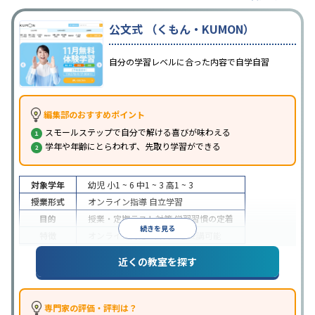
公文式 （くもん・KUMON）
自分の学習レベルに合った内容で自学自習
編集部のおすすめポイント
スモールステップで自分で解ける喜びが味わえる
学年や年齢にとらわれず、先取り学習ができる
対象学年
幼児
小1 ~ 6
中1 ~ 3
高1 ~ 3
授業形式
オンライン指導
自立学習
目的
授業・定期テスト対策
学習習慣の定着
続きを見る
特徴
オンライン対応
1科目から受講可能
近くの教室を探す
専門家の評価・評判は？