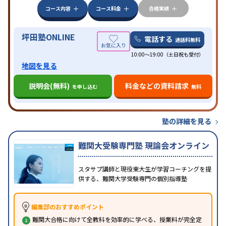
特徴
科目から受講可能
季節講習のみの受講可
発達障害
コース内容
コース料金
合格実績
の子どもに対応
坪田塾ONLINE
電話する
通話料無料
10:00～19:00（土日祝も受付）
地図を見る
説明会(無料)
料金などの資料請求
を申し込む
無料
塾の詳細を見る
難関大受験専門塾 現論会オンライン
スタサプ講師と現役東大生が学習コーチングを提
供する、難関大学受験専門の個別指導塾
編集部のおすすめポイント
難関大合格に向けて全教科を効率的に学べる、授業料が完全定