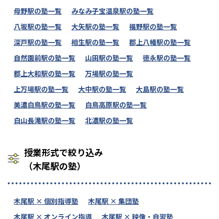
母野駅の塾一覧
みなみ子宝温泉駅の塾一覧
八坂駅の塾一覧
大矢駅の塾一覧
福野駅の塾一覧
深戸駅の塾一覧
相生駅の塾一覧
郡上八幡駅の塾一覧
自然園前駅の塾一覧
山田駅の塾一覧
徳永駅の塾一覧
郡上大和駅の塾一覧
万場駅の塾一覧
上万場駅の塾一覧
大中駅の塾一覧
大島駅の塾一覧
美濃白鳥駅の塾一覧
白鳥高原駅の塾一覧
白山長滝駅の塾一覧
北濃駅の塾一覧
授業形式で絞り込み
（木尾駅の塾）
木尾駅 × 個別指導塾
木尾駅 × 集団塾
木尾駅 × オンライン指導
木尾駅 × 映像・自習塾