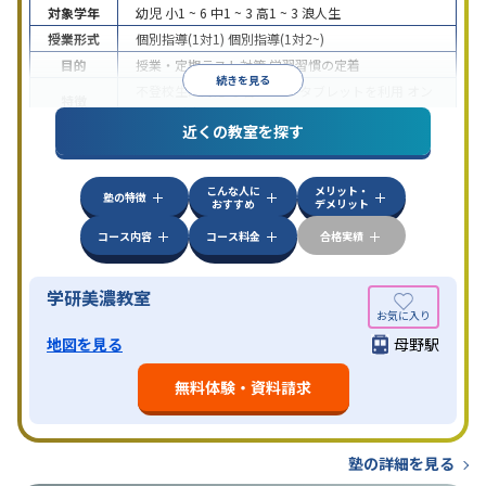
対象学年
幼児
小1 ~ 6
中1 ~ 3
高1 ~ 3
浪人生
授業形式
個別指導(1対1)
個別指導(1対2~)
目的
授業・定期テスト対策
学習習慣の定着
続きを見る
不登校生に対応
学習にPC・タブレットを利用
オン
特徴
ライン対応
近くの教室を探す
こんな人に
メリット・
塾の特徴
おすすめ
デメリット
コース内容
コース料金
合格実績
学研美濃教室
地図を見る
母野駅
無料体験・資料請求
塾の詳細を見る