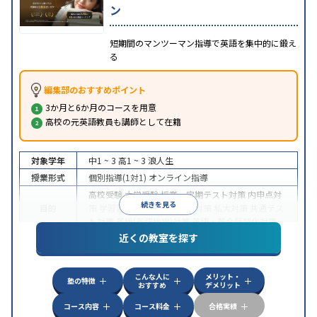
ン
短期間のマンツーマン指導で英語を集中的に鍛え
る
編集部のおすすめポイント
3か月と6か月のコースを用意
高校の元英語教員も講師として在籍
対象学年
中1 ~ 3
高1 ~ 3
浪人生
授業形式
個別指導(1対1)
オンライン指導
高校受験
大学受験
授業・定期テスト対策
内申点対
続きを見る
目的
策
学習習慣の定着
国公立大対策
私大対策
共通テス
ト対策
英検(英語検定)対策
英語・英会話特化対策
近くの教室を探す
中高一貫校生に対応
授業の振替可能
不登校生に対
特徴
応
学習にPC・タブレットを利用
オンライン対応
1
科目から受講可能
こんな人に
メリット・
塾の特徴
おすすめ
デメリット
コース内容
コース料金
合格実績