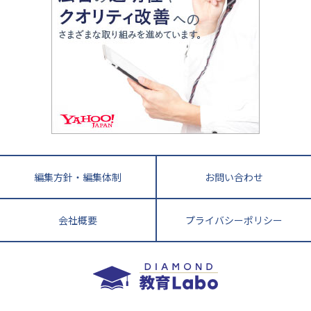
中国
進化する中高一貫校・高校
アップ法
小学校受験
鳥取県
島根県
岡山県
広島県
山口県
悩み多き「大学受験」相談室
家庭教師
四国
英語・英会話・英検対策
徳島県
香川県
愛媛県
高知県
小学校教師が解説！中学受験のリアル
教育ニュース最前線
九州・沖縄
教育ジャーナリストが徹底解説！ 大学受験の羅
福岡県
佐賀県
長崎県
熊本県
大分県
針盤
宮崎県
鹿児島県
沖縄県
編集方針・編集体制
お問い合わせ
会社概要
プライバシーポリシー