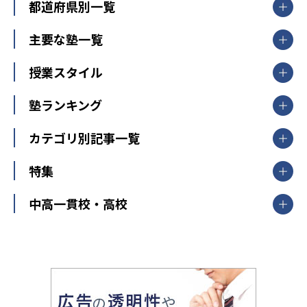
都道府県別一覧
北海道・東北
主要な塾一覧
北海道
青森県
岩手県
宮城県
秋田県
【掲載塾一覧を見る】
授業スタイル
山形県
福島県
臨海セミナー
関東
個別指導
塾ランキング
東京個別指導学院
東京都
神奈川県
埼玉県
千葉県
茨城県
集団授業
個別指導塾TOMAS
栃木県
群馬県
中学受験ランキング
カテゴリ別記事一覧
オンライン指導
明光義塾
大学受験ランキング
北陸
映像授業
ナビ個別指導学院
中学受験
特集
新潟県
富山県
石川県
福井県
個別教室のトライ
高校受験
東進ハイスクール
中部
開成番長直伝！子どもの受験を成功させる方法
中高一貫校・高校
大学受験
武田塾
愛知県
静岡県
岐阜県
三重県
長野県
令和時代の失敗しない塾選び
資格取得・学び直し
山梨県
2020年代の教育
中学入試最前線
教育費・塾代
中学受験最前線
近畿
てら先生の教育業界基本メソッド
座談会
大学入試改革
大阪府
運動と遊びを考える
兵庫県
京都府
奈良県
和歌山県
教育全般
親子で極める家庭学習
滋賀県
令和の大学受験は情報戦！
大学受験塾の選び方
ママテクエグザム
情報Ⅰ、数学が苦手な人注目！最短距離の学力
中学受験に熱心な市区町村ランキング