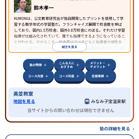
鈴木孝一
KUMONは、公文教育研究会が独自開発したプリントを使用して学
習する無学年式の学習塾だ。フランチャイズ展開で校舎数を伸ば
しており、国内1.5万校舎、国外0.8万校舎にのぼる。それだけ学習
指導が仕組み化されていて、誰でも指導できるようになっているこ
とがわかる。だからこそ、校舎選びでは子どもと指導者の相性を
続きを見る
きちんと確認すべきである。近所に2校舎ある場合も多いので、両
方見学してみることをオススメする。
こんな人に
メリット・
塾の特徴
おすすめ
デメリット
コース内容
コース料金
合格実績
美並教室
地図を見る
みなみ子宝温泉駅
当サイトからの問い合わせは現在できません
塾の詳細を見る