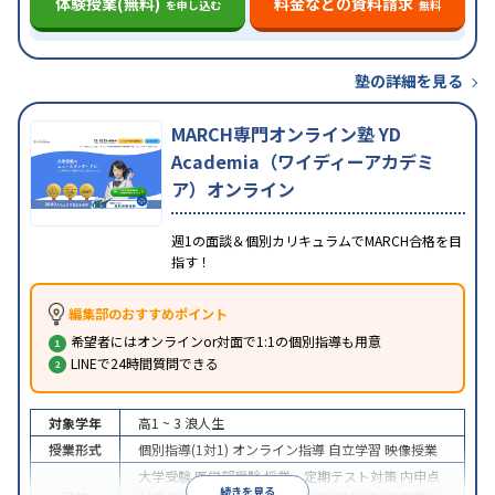
体験授業(無料)
料金などの資料請求
を申し込む
無料
塾の詳細を見る
MARCH専門オンライン塾 YD
Academia（ワイディーアカデミ
ア）オンライン
週1の面談＆個別カリキュラムでMARCH合格を目
指す！
編集部のおすすめポイント
希望者にはオンラインor対面で1:1の個別指導も用意
LINEで24時間質問できる
対象学年
高1 ~ 3
浪人生
授業形式
個別指導(1対1)
オンライン指導
自立学習
映像授業
大学受験
医学部受験
授業・定期テスト対策
内申点
続きを見る