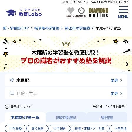
塾・学習塾TOP
岐阜県の学習塾
郡上市の学習塾
木尾駅の学習塾
木尾駅の学習塾を徹底比較！
プロの識者がおすすめ塾を解説
木尾駅
変更
目的・学年
変更
表示順について
全9件中 1〜9件を表示中
木尾駅の塾一覧
個別指導塾
集団塾
中学受験
高校受験
大学受験
授業・定期テスト対策
学習習慣の