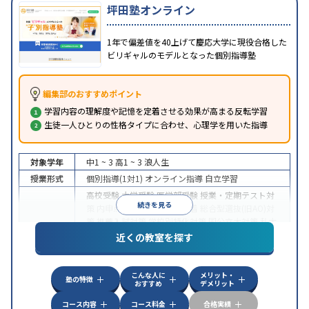
坪田塾オンライン
1年で偏差値を40上げて慶応大学に現役合格した
ビリギャルのモデルとなった個別指導塾
編集部のおすすめポイント
学習内容の理解度や記憶を定着させる効果が高まる反転学習
生徒一人ひとりの性格タイプに合わせ、心理学を用いた指導
対象学年
中1 ~ 3
高1 ~ 3
浪人生
授業形式
個別指導(1対1)
オンライン指導
自立学習
高校受験
大学受験
医学部受験
授業・定期テスト対
続きを見る
策
内申点対策
学習習慣の定着
総合型選抜(旧AO)対
策
推薦入試対策
学校別特化対策
国公立大対策
私大
目的
対策
共通テスト対策
英検(英語検定)対策
漢検(漢字
近くの教室を探す
検定)対策
数学特化対策
英語・英会話特化対策
その
他科目別特化対策
こんな人に
メリット・
中高一貫校生に対応
授業の振替可能
不登校生に対
塾の特徴
おすすめ
デメリット
応
学習にPC・タブレットを利用
オンライン対応
1
特徴
科目から受講可能
季節講習のみの受講可
発達障害
コース内容
コース料金
合格実績