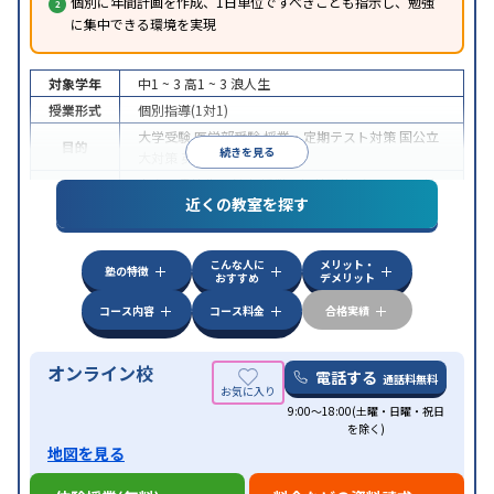
個別に年間計画を作成、1日単位ですべきことも指示し、勉強
に集中できる環境を実現
対象学年
中1 ~ 3
高1 ~ 3
浪人生
授業形式
個別指導(1対1)
大学受験
医学部受験
授業・定期テスト対策
国公立
目的
続きを見る
大対策
英検(英語検定)対策
中高一貫校生に対応
授業の振替可能
オンライン対
特徴
近くの教室を探す
応
自習室あり
こんな人に
メリット・
塾の特徴
おすすめ
デメリット
コース内容
コース料金
合格実績
オンライン校
電話する
通話料無料
9:00～18:00(土曜・日曜・祝日
を除く)
地図を見る