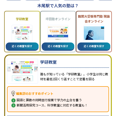
木尾駅で人気の塾は？
難関大受験専門塾 現論
学研教室
坪田塾オンライン
会オンライン
近くの教室を探す
近くの教室を探す
近くの教室を探す
学研教室
誰もが知っている「学研教室」。小学生は同じ教
材を最低2回くり返すことで定着を図る
編集部のおすすめポイント
国語と算数の同時並行授業で学力の土台を養う
新聞活用探究コース、科学教室に対応する教室も！