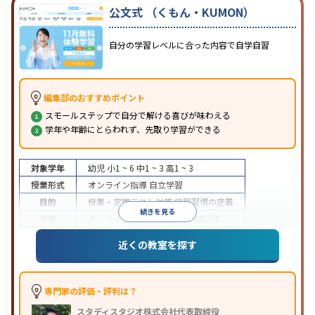
公文式 （くもん・KUMON）
自分の学習レベルに合った内容で自学自習
編集部のおすすめポイント
スモールステップで自分で解ける喜びが味わえる
学年や年齢にとらわれず、先取り学習ができる
対象学年
幼児
小1 ~ 6
中1 ~ 3
高1 ~ 3
授業形式
オンライン指導
自立学習
目的
授業・定期テスト対策
学習習慣の定着
続きを見る
特徴
オンライン対応
1科目から受講可能
近くの教室を探す
専門家の評価・評判は？
スタディスタジオ株式会社代表取締役