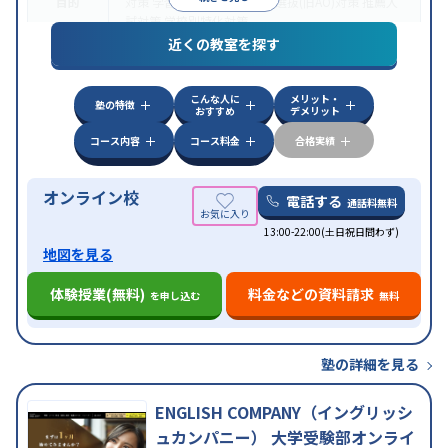
目的
対策
学習習慣の定着
総合型選抜(旧AO)対策
推薦入
試対策
学校別特化対策
近くの教室を探す
中高一貫校生に対応
授業の振替可能
不登校生に対
特徴
応
学習にPC・タブレットを利用
オンライン対応
1
科目から受講可能
こんな人に
メリット・
塾の特徴
おすすめ
デメリット
コース内容
コース料金
合格実績
オンライン校
電話する
通話料無料
13:00-22:00(土日祝日問わず)
地図を見る
体験授業(無料)
料金などの資料請求
を申し込む
無料
塾の詳細を見る
ENGLISH COMPANY（イングリッシ
ュカンパニー） 大学受験部オンライ