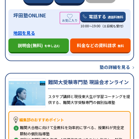
の子どもに対応
坪田塾ONLINE
電話する
通話料無料
10:00～19:00（土日祝も受付）
地図を見る
説明会(無料)
料金などの資料請求
を申し込む
無料
塾の詳細を見る
難関大受験専門塾 現論会オンライン
スタサプ講師と現役東大生が学習コーチングを提
供する、難関大学受験専門の個別指導塾
編集部のおすすめポイント
難関大合格に向けて全教科を効率的に学べる、授業料が完全定
額制の個別指導塾