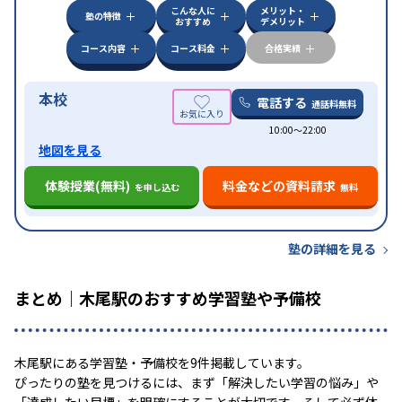
こんな人に
メリット・
オンライン対応
1科目から受講可能
塾の特徴
おすすめ
デメリット
コース内容
コース料金
合格実績
本校
電話する
通話料無料
10:00〜22:00
地図を見る
体験授業(無料)
料金などの資料請求
を申し込む
無料
塾の詳細を見る
まとめ｜木尾駅のおすすめ学習塾や予備校
木尾駅にある学習塾・予備校を9件掲載しています。
ぴったりの塾を見つけるには、まず「解決したい学習の悩み」や
「達成したい目標」を明確にすることが大切です。そして必ず体