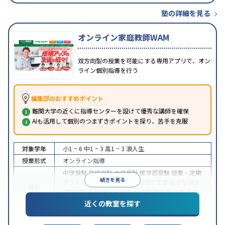
塾の詳細を見る
オンライン家庭教師WAM
双方向型の授業を可能にする専用アプリで、オン
ライン個別指導を行う
編集部のおすすめポイント
難関大学の近くに指導センターを設けて優秀な講師を確保
AIも活用して個別のつまずきポイントを探り、苦手を克服
対象学年
小1 ~ 6
中1 ~ 3
高1 ~ 3
浪人生
授業形式
オンライン指導
中学受験
高校受験
大学受験
医学部受験
授業・定期
続きを見る
テスト対策
内申点対策
学習習慣の定着
総合型選抜
目的
(旧AO)対策
推薦入試対策
英検(英語検定)対策
漢検
(漢字検定)対策
近くの教室を探す
中高一貫校生に対応
成績保証制度あり
授業の振替
特徴
可能
不登校生に対応
学習にPC・タブレットを利用