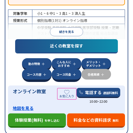
対象学年
小1 ~ 6
中1 ~ 3
高1 ~ 3
浪人生
授業形式
個別指導(1対1)
オンライン指導
中学受験
高校受験
大学受験
医学部受験
授業・定期
続きを見る
テスト対策
内申点対策
学習習慣の定着
総合型選抜
(旧AO)対策
推薦入試対策
学校別特化対策
国公立大
目的
対策
私大対策
共通テスト対策
英検(英語検定)対策
近くの教室を探す
漢検(漢字検定)対策
数学特化対策
英語・英会話特化
対策
その他科目別特化対策
こんな人に
メリット・
中高一貫校生に対応
授業の振替可能
不登校生に対
塾の特徴
おすすめ
デメリット
特徴
応
オンライン対応
1科目から受講可能
季節講習の
みの受講可
自習室あり
コース内容
コース料金
合格実績
オンライン教室
電話する
通話料無料
10:00~22:00
地図を見る
体験授業(無料)
料金などの資料請求
を申し込む
無料