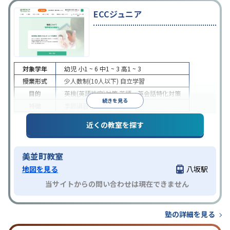
ECCジュニア
対象学年
幼児
小1 ~ 6
中1 ~ 3
高1 ~ 3
授業形式
少人数制(10人以下)
自立学習
目的
英検(英語検定)対策
英語・英会話特化対策
続きを見る
特徴
季節講習のみの受講可
近くの教室を探す
美並町教室
地図を見る
八坂駅
当サイトからの問い合わせは現在できません
塾の詳細を見る