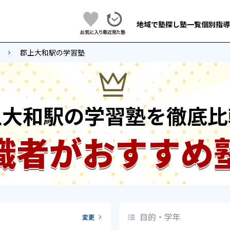
地域で塾探し
塾一覧
個別指導
郡上大和駅の学習塾
上大和駅の学習塾を徹底比
識者がおすすめ
目的・学年
変更