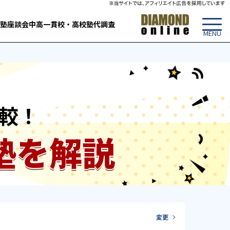
塾
座談会
中高一貫校・高校
塾代調査
較！
塾を解説
変更