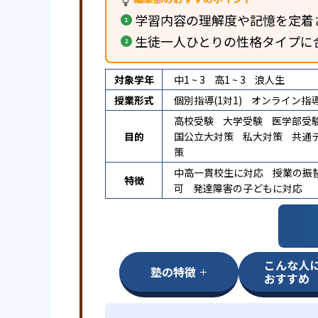
学習内容の理解度や記憶を定着
生徒一人ひとりの性格タイプに
対象学年
中1 ~ 3
高1 ~ 3
浪人生
授業形式
個別指導(1対1)
オンライン指
高校受験
大学受験
医学部受
目的
国公立大対策
私大対策
共通
策
中高一貫校生に対応
授業の振
特徴
可
発達障害の子どもに対応
こんな人
塾の特徴
おすすめ