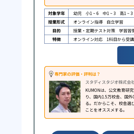
対象学年
幼児
小1 ~ 6
中1 ~ 3
高1 ~ 3
授業形式
オンライン指導
自立学習
目的
授業・定期テスト対策
学習習
特徴
オンライン対応
1科目から受
専門家の評価・評判は？
スタディスタジオ株式会
KUMONは、公文教育
り、国内1.5万校舎、国
る。だからこそ、校舎選
ことをオススメする。