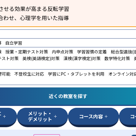
させる効果が高まる反転学習
合わせ、心理学を用いた指導
導
自立学習
験
授業・定期テスト対策
内申点対策
学習習慣の定着
総合型選抜(旧
テスト対策
英検(英語検定)対策
漢検(漢字検定)対策
数学特化対策
替可能
不登校生に対応
学習にPC・タブレットを利用
オンライン対
近くの教室を探す
に
メリット・
コース内容
コ
デメリット