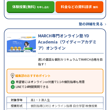
体験授業(無料)
料金などの資料請求
を申し込む
無料
塾の詳細を見る
MARCH専門オンライン塾 YD
Academia（ワイディーアカデミ
ア）オンライン
週1の面談＆個別カリキュラムでMARCH合格を目
指す！
編集部のおすすめポイント
希望者にはオンラインor対面で1:1の個別指導も用意
LINEで24時間質問できる
対象学年
高1 ~ 3
浪人生
授業形式
個別指導(1対1)
オンライン指導
自立学習
映像授業