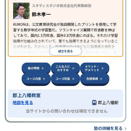
スタディスタジオ株式会社代表取締役
鈴木孝一
KUMONは、公文教育研究会が独自開発したプリントを使用して学
習する無学年式の学習塾だ。フランチャイズ展開で校舎数を伸ば
しており、国内1.5万校舎、国外0.8万校舎にのぼる。それだけ学習
指導が仕組み化されていて、誰でも指導できるようになっているこ
とがわかる。だからこそ、校舎選びでは子どもと指導者の相性を
続きを見る
きちんと確認すべきである。近所に2校舎ある場合も多いので、両
方見学してみることをオススメする。
こんな人に
メリット・
塾の特徴
おすすめ
デメリット
コース内容
コース料金
合格実績
郡上八幡教室
地図を見る
郡上八幡駅
当サイトからの問い合わせは現在できません
塾の詳細を見る