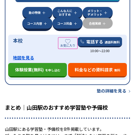
中高一貫校生に対応
成績保証制度あり
授業の振替
特徴
可能
不登校生に対応
学習にPC・タブレットを利用
こんな人に
メリット・
オンライン対応
1科目から受講可能
塾の特徴
おすすめ
デメリット
コース内容
コース料金
合格実績
本校
電話する
通話料無料
10:00〜22:00
地図を見る
体験授業(無料)
料金などの資料請求
を申し込む
無料
塾の詳細を見る
まとめ｜山田駅のおすすめ学習塾や予備校
山田駅にある学習塾・予備校を8件掲載しています。