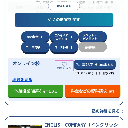
大学受験
医学部受験
授業・定期テスト対策
内申点
続きを見る
目的
対策
学習習慣の定着
総合型選抜(旧AO)対策
推薦入
試対策
学校別特化対策
近くの教室を探す
中高一貫校生に対応
授業の振替可能
不登校生に対
特徴
応
学習にPC・タブレットを利用
オンライン対応
1
科目から受講可能
こんな人に
メリット・
塾の特徴
おすすめ
デメリット
コース内容
コース料金
合格実績
オンライン校
電話する
通話料無料
13:00-22:00(土日祝日問わず)
地図を見る
体験授業(無料)
料金などの資料請求
を申し込む
無料
塾の詳細を見る
ENGLISH COMPANY（イングリッシ