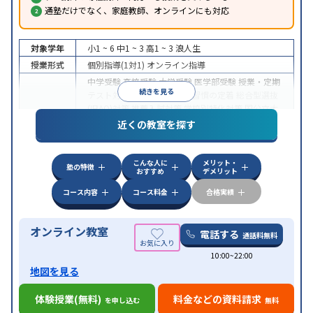
通塾だけでなく、家庭教師、オンラインにも対応
対象学年
小1 ~ 6
中1 ~ 3
高1 ~ 3
浪人生
授業形式
個別指導(1対1)
オンライン指導
中学受験
高校受験
大学受験
医学部受験
授業・定期
続きを見る
テスト対策
内申点対策
学習習慣の定着
総合型選抜
(旧AO)対策
推薦入試対策
学校別特化対策
国公立大
目的
対策
私大対策
共通テスト対策
英検(英語検定)対策
近くの教室を探す
漢検(漢字検定)対策
数学特化対策
英語・英会話特化
対策
その他科目別特化対策
こんな人に
メリット・
中高一貫校生に対応
授業の振替可能
不登校生に対
塾の特徴
おすすめ
デメリット
特徴
応
オンライン対応
1科目から受講可能
季節講習の
みの受講可
自習室あり
コース内容
コース料金
合格実績
オンライン教室
電話する
通話料無料
10:00~22:00
地図を見る
体験授業(無料)
料金などの資料請求
を申し込む
無料