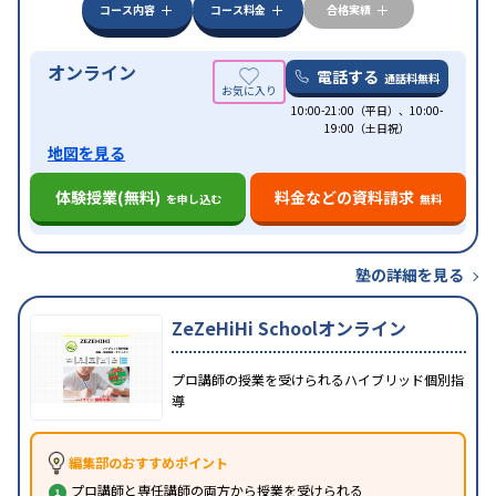
コース内容
コース料金
合格実績
オンライン
電話する
通話料無料
10:00-21:00（平日）、10:00-
19:00（土日祝）
地図を見る
体験授業(無料)
料金などの資料請求
を申し込む
無料
塾の詳細を見る
ZeZeHiHi Schoolオンライン
プロ講師の授業を受けられるハイブリッド個別指
導
編集部のおすすめポイント
プロ講師と専任講師の両方から授業を受けられる