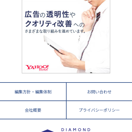
大学入試改革
大阪府
運動と遊びを考える
兵庫県
京都府
奈良県
和歌山県
教育全般
親子で極める家庭学習
滋賀県
令和の大学受験は情報戦！
大学受験塾の選び方
ママテクエグザム
情報Ⅰ、数学が苦手な人注目！最短距離の学力
中学受験に熱心な市区町村ランキング
中国
進化する中高一貫校・高校
アップ法
小学校受験
鳥取県
島根県
岡山県
広島県
山口県
悩み多き「大学受験」相談室
家庭教師
四国
英語・英会話・英検対策
徳島県
香川県
愛媛県
高知県
小学校教師が解説！中学受験のリアル
教育ニュース最前線
九州・沖縄
教育ジャーナリストが徹底解説！ 大学受験の羅
福岡県
佐賀県
長崎県
熊本県
大分県
針盤
宮崎県
鹿児島県
沖縄県
編集方針・編集体制
お問い合わせ
会社概要
プライバシーポリシー