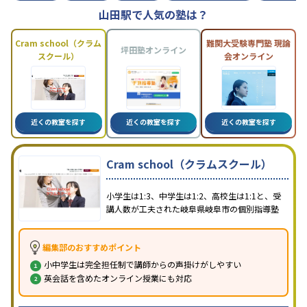
山田駅で人気の塾は？
Cram school（クラム
難関大受験専門塾 現論
坪田塾オンライン
スクール）
会オンライン
近くの教室を探す
近くの教室を探す
近くの教室を探す
Cram school（クラムスクール）
小学生は1:3、中学生は1:2、高校生は1:1と、受
講人数が工夫された岐阜県岐阜市の個別指導塾
編集部のおすすめポイント
小中学生は完全担任制で講師からの声掛けがしやすい
英会話を含めたオンライン授業にも対応