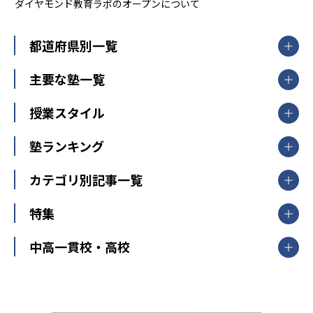
ダイヤモンド教育ラボのオープンについて
都道府県別一覧
北海道・東北
主要な塾一覧
北海道
青森県
岩手県
宮城県
秋田県
【掲載塾一覧を見る】
授業スタイル
山形県
福島県
臨海セミナー
関東
個別指導
塾ランキング
東京個別指導学院
東京都
神奈川県
埼玉県
千葉県
茨城県
集団授業
個別指導塾TOMAS
栃木県
群馬県
中学受験ランキング
カテゴリ別記事一覧
オンライン指導
明光義塾
大学受験ランキング
北陸
映像授業
ナビ個別指導学院
中学受験
特集
新潟県
富山県
石川県
福井県
個別教室のトライ
高校受験
東進ハイスクール
中部
開成番長直伝！子どもの受験を成功させる方法
中高一貫校・高校
大学受験
武田塾
愛知県
静岡県
岐阜県
三重県
長野県
令和時代の失敗しない塾選び
資格取得・学び直し
山梨県
2020年代の教育
中学入試最前線
教育費・塾代
中学受験最前線
近畿
てら先生の教育業界基本メソッド
座談会