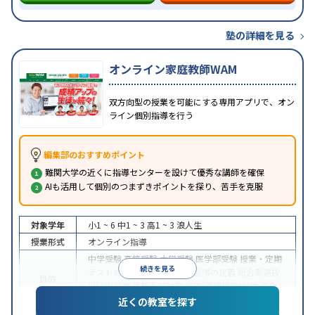
塾の詳細を見る
オンライン家庭教師WAM
双方向型の授業を可能にする専用アプリで、オン
ライン個別指導を行う
編集部のおすすめポイント
難関大学の近くに指導センターを設けて優秀な講師を確保
AIも活用して個別のつまずきポイントを探り、苦手を克服
対象学年
小1 ~ 6
中1 ~ 3
高1 ~ 3
浪人生
授業形式
オンライン指導
中学受験
高校受験
大学受験
医学部受験
授業・定期
続きを見る
テスト対策
内申点対策
学習習慣の定着
総合型選抜
目的
(旧AO)対策
推薦入試対策
英検(英語検定)対策
漢検
(漢字検定)対策
近くの教室を探す