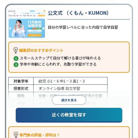
公文式 （くもん・KUMON）
自分の学習レベルに合った内容で自学自習
編集部のおすすめポイント
スモールステップで自分で解ける喜びが味わえる
学年や年齢にとらわれず、先取り学習ができる
対象学年
幼児
小1 ~ 6
中1 ~ 3
高1 ~ 3
授業形式
オンライン指導
自立学習
目的
授業・定期テスト対策
学習習慣の定着
続きを見る
特徴
オンライン対応
1科目から受講可能
近くの教室を探す
専門家の評価・評判は？