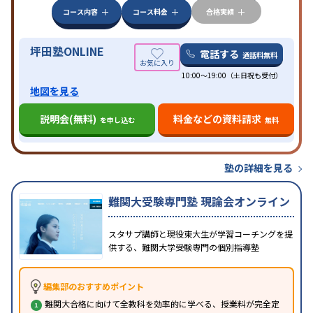
特徴
科目から受講可能
季節講習のみの受講可
発達障害
コース内容
コース料金
合格実績
の子どもに対応
坪田塾ONLINE
電話する
通話料無料
10:00～19:00（土日祝も受付）
地図を見る
説明会(無料)
料金などの資料請求
を申し込む
無料
塾の詳細を見る
難関大受験専門塾 現論会オンライン
スタサプ講師と現役東大生が学習コーチングを提
供する、難関大学受験専門の個別指導塾
編集部のおすすめポイント
難関大合格に向けて全教科を効率的に学べる、授業料が完全定