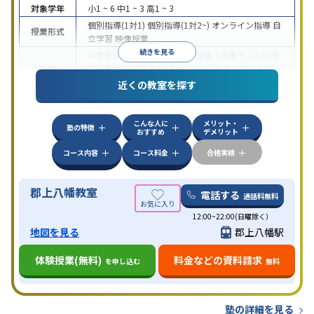
対象学年
小1 ~ 6
中1 ~ 3
高1 ~ 3
個別指導(1対1)
個別指導(1対2~)
オンライン指導
自
授業形式
立学習
映像授業
続きを見る
中学受験
高校受験
大学受験
授業・定期テスト対策
目的
学習習慣の定着
英検(英語検定)対策
数学特化対策
英語・英会話特化対策
近くの教室を探す
中高一貫校生に対応
授業の振替可能
不登校生に対
応
学習にPC・タブレットを利用
オンライン対応
1
特徴
こんな人に
メリット・
科目から受講可能
季節講習のみの受講可
発達障害
塾の特徴
おすすめ
デメリット
の子どもに対応
自習室あり
コース内容
コース料金
合格実績
郡上八幡教室
電話する
通話料無料
12:00~22:00(日曜除く）
地図を見る
郡上八幡駅
体験授業(無料)
料金などの資料請求
を申し込む
無料
塾の詳細を見る