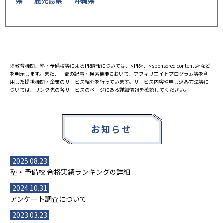
県
鹿児島県
沖縄県
※教育機関、塾・予備校等によるPR情報については、<PR>、<sponsored contents>など
を明示します。また、一部の記事・検索機能において、アフィリエイトプログラム等を利
用した提携機関・企業のサービス紹介を行っています。サービス内容や申し込み方法等に
ついては、リンク先の各サービスのページにある詳細情報を確認してください。
お知らせ
2025.08.23
塾・予備校 合格実績ランキングの詳細
2024.10.31
アンケート調査について
2023.03.23