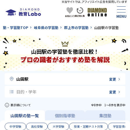
塾・学習塾TOP
岐阜県の学習塾
郡上市の学習塾
山田駅の学習塾
山田駅の学習塾を徹底比較！
プロの識者がおすすめ塾を解説
山田駅
変更
目的・学年
変更
表示順について
全8件中 1〜8件を表示中
山田駅の塾一覧
個別指導塾
集団塾
中学受験
高校受験
大学受験
授業・定期テスト対策
学習習慣の