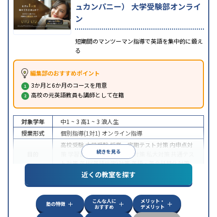
ュカンパニー） 大学受験部オンライ
ン
短期間のマンツーマン指導で英語を集中的に鍛え
る
編集部のおすすめポイント
3か月と6か月のコースを用意
高校の元英語教員も講師として在籍
対象学年
中1 ~ 3
高1 ~ 3
浪人生
授業形式
個別指導(1対1)
オンライン指導
高校受験
大学受験
授業・定期テスト対策
内申点対
続きを見る
目的
策
学習習慣の定着
国公立大対策
私大対策
共通テス
ト対策
英検(英語検定)対策
英語・英会話特化対策
近くの教室を探す
中高一貫校生に対応
授業の振替可能
不登校生に対
特徴
応
学習にPC・タブレットを利用
オンライン対応
1
科目から受講可能
こんな人に
メリット・
塾の特徴
おすすめ
デメリット