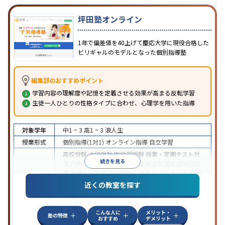
坪田塾オンライン
1年で偏差値を40上げて慶応大学に現役合格した
ビリギャルのモデルとなった個別指導塾
編集部のおすすめポイント
学習内容の理解度や記憶を定着させる効果が高まる反転学習
生徒一人ひとりの性格タイプに合わせ、心理学を用いた指導
対象学年
中1 ~ 3
高1 ~ 3
浪人生
授業形式
個別指導(1対1)
オンライン指導
自立学習
高校受験
大学受験
医学部受験
授業・定期テスト対
続きを見る
策
内申点対策
学習習慣の定着
総合型選抜(旧AO)対
策
推薦入試対策
学校別特化対策
国公立大対策
私大
目的
対策
共通テスト対策
英検(英語検定)対策
漢検(漢字
近くの教室を探す
検定)対策
数学特化対策
英語・英会話特化対策
その
他科目別特化対策
こんな人に
メリット・
中高一貫校生に対応
授業の振替可能
不登校生に対
塾の特徴
おすすめ
デメリット
応
学習にPC・タブレットを利用
オンライン対応
1