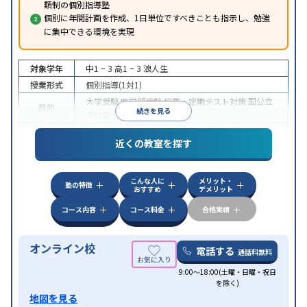
額制の個別指導塾
個別に年間計画を作成、1日単位ですべきことも指示し、勉強
に集中できる環境を実現
対象学年
中1 ~ 3
高1 ~ 3
浪人生
授業形式
個別指導(1対1)
大学受験
医学部受験
授業・定期テスト対策
国公立
目的
続きを見る
大対策
英検(英語検定)対策
中高一貫校生に対応
授業の振替可能
オンライン対
特徴
近くの教室を探す
応
自習室あり
こんな人に
メリット・
塾の特徴
おすすめ
デメリット
コース内容
コース料金
合格実績
オンライン校
電話する
通話料無料
9:00～18:00(土曜・日曜・祝日
を除く)
地図を見る