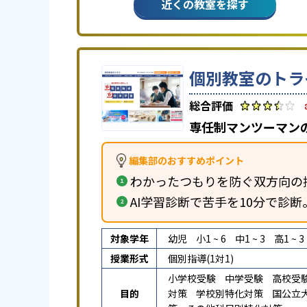
近くの教室を探す
個別教室のトラ
専任制マンツーマン
編集部のおすすめポイント
わかったつもりを防ぐ双方向の
AI学習診断で苦手を10分で診
対象学年
幼児
小1 ~ 6
中1 ~ 3
高1 ~ 3
授業形式
個別指導(1対1)
小学校受験
中学受験
高校受
目的
対策
学校別特化対策
国公立