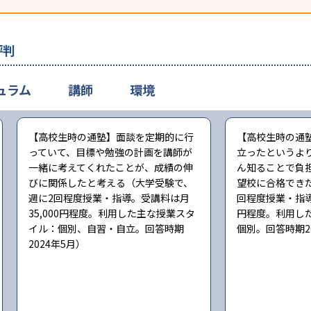
評判
ュラム
講師
環境
【高校生時の通塾】面談を定期的に行
【高校生時の通
っていて、目標や勉強の計画を講師が
立ったというよ
一緒に考えてくれたことが、成績の伸
ん知ることで負
びに関係したと考える（大学受験で、
望校に合格でき
週に2回程度授業・指導。受講料は月
回程度授業・指導
35,000円程度。利用した主な授業スタ
円程度。利用し
イル：個別、自習・自立。回答時期
個別。回答時期2
2024年5月）