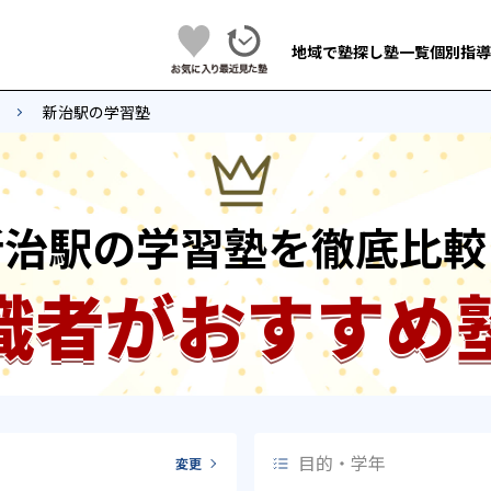
地域で塾探し
塾一覧
個別指導
新治駅の学習塾
新治駅の学習塾を徹底比較
識者がおすすめ
目的・学年
変更