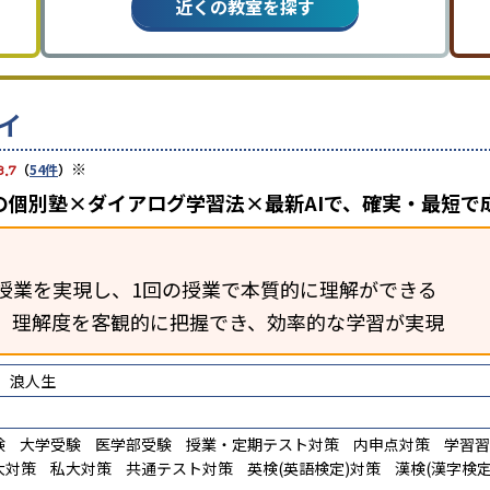
近くの教室を探す
イ
※
3.7
（
54件
）
の個別塾×ダイアログ学習法×最新AIで、確実・最短で
授業を実現し、1回の授業で本質的に理解ができる
断。理解度を客観的に把握でき、効率的な学習が実現
浪人生
験
大学受験
医学部受験
授業・定期テスト対策
内申点対策
学習習
大対策
私大対策
共通テスト対策
英検(英語検定)対策
漢検(漢字検定