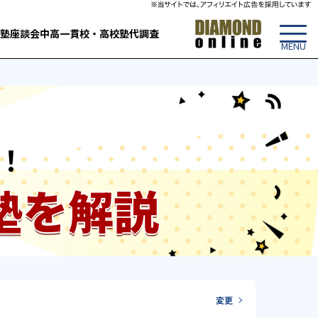
塾
座談会
中高一貫校・高校
塾代調査
！
塾を解説
変更