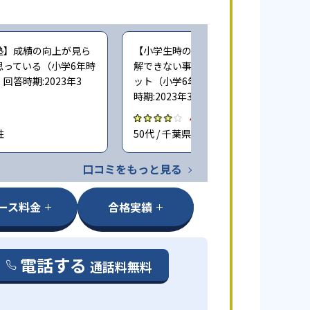
塾】成績の向上が見ら
【小学生時の通塾】個別指導だと、理
思っている（小学6年時
解できない事を質問しやすいのがメリ
答時期:2023年3
ット（小学6年時に子どもが通塾。回答
時期:2023年3月）
4.0
性
50代 / 千葉県 男性
口コミをもっと見る
ース料金
合格実績
電話する
通話料無料