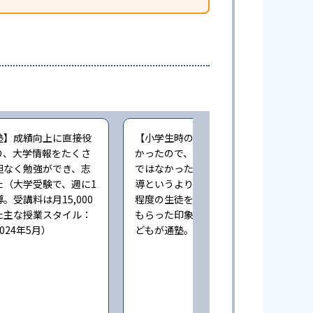
塾】成績向上に直接役
【小学生時の通塾】本人にやる気が無
り、大学情報をたくさ
かったので、成績向上するという感じ
担なく勉強ができ、志
ではなかった。また指導自体も個人指
た（大学受験で、週に1
導というより、一人の先生が一度に3人
。受講料は月15,000
程度の生徒をみており、きちんとみて
た主な授業スタイル：
もらった印象ではない（小学6年時に子
024年5月）
どもが通塾。回答時期:2023年3月）