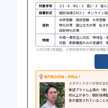
対象学年
小1 ~ 6
中1 ~ 3
高1 ~ 3
浪人
授業形式
個別指導(1対2~)
オンライン指
中学受験
高校受験
大学受験
目的
特化対策
国公立大対策
私大
目別特化対策
中高一貫校生に対応
特待生・
特徴
可能
季節講習のみの受講可
※2023年3月調査。
小学校高学年の個別指導塾
専門家の評価・評判は？
スタディスタジオ株式会
東証プライム上場の（株
校以上があり、個別指導塾
舎が運営されていること