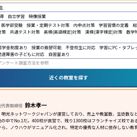
生
導
自立学習
映像授業
医学部受験
授業・定期テスト対策
内申点対策
学習習慣の定着
総
対策
共通テスト対策
英検(英語検定)対策
漢検(漢字検定)対策
数学
奨学金制度あり
授業の振替可能
不登校生に対応
学習にPC・タブレ
発達障害の子どもに対応
自習室あり
アンケート調査方法
を参照
近くの教室を探す
鈴木孝一
社代表取締役
）明光ネットワークジャパンが運営しており、売上や教室数、生徒数など
の中でNo.1だ。400校が直営で、残り1300校はフランチャイズ校で
から、ノウハウがマニュアル化され、特定の優秀な人材に依存しない教