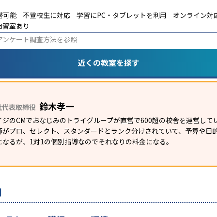
替可能
不登校生に対応
学習にPC・タブレットを利用
オンライン対
自習室あり
アンケート調査方法
を参照
近くの教室を探す
鈴木孝一
社代表取締役
イジのCMでおなじみのトライグループが直営で600超の校舎を運営して
師がプロ、セレクト、スタンダードとランク分けされていて、予算や目
になるが、1対1の個別指導なのでそれなりの料金になる。
判