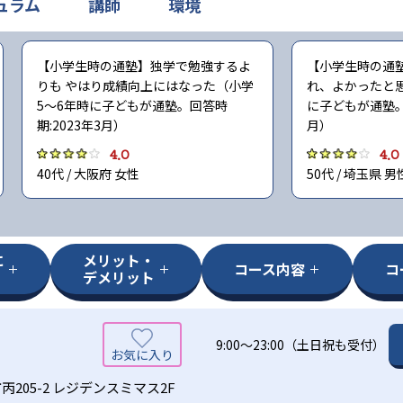
ュラム
講師
環境
【小学生時の通塾】独学で勉強するよ
【小学生時の通
りも やはり成績向上にはなった（小学
れ、よかったと
5〜6年時に子どもが通塾。回答時
に子どもが通塾。回
期:2023年3月）
月）
4.0
4.0
40代 / 大阪府 女性
50代 / 埼玉県 男
に
メリット・
コース内容
コ
デメリット
9:00～23:00（土日祝も受付）
205-2 レジデンスミマス2F