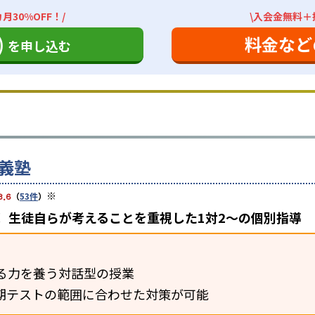
月30%OFF！/
\入会金無料＋授
)
料金など
を申し込む
義塾
※
3.6
（
53件
）
 生徒自らが考えることを重視した1対2〜の個別指導
る力を養う対話型の授業
期テストの範囲に合わせた対策が可能