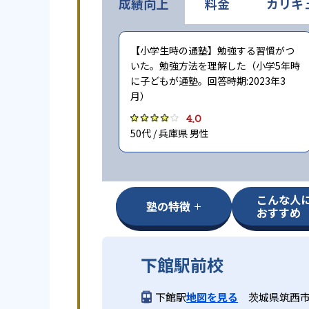
成績向上
料金
カリキ
【小学生時の通塾】勉強する習慣がつ
いた。勉強方法を理解した（小学5年時
に子どもが通塾。回答時期:2023年3
月）
4.0
50代 / 兵庫県 男性
こんな人
塾の特徴
おすすめ
下館駅前校
下館駅
地図を見る
茨城県筑西市丙