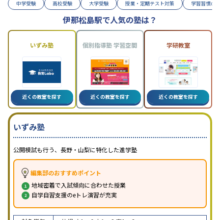
中学受験
高校受験
大学受験
授業・定期テスト対策
学習習慣の
伊那松島駅で人気の塾は？
いずみ塾
個別指導塾 学習空間
学研教室
近くの教室を探す
近くの教室を探す
近くの教室を探す
いずみ塾
公開模試も行う、長野・山梨に特化した進学塾
編集部のおすすめポイント
地域密着で入試傾向に合わせた授業
自学自習支援のeトレ演習が充実