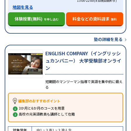
13:00-22:00(土日祝日問わず)
地図を見る
体験授業(無料)
料金などの資料請求
を申し込む
無料
塾の詳細を見る
ENGLISH COMPANY（イングリッシ
ュカンパニー） 大学受験部オンライ
ン
短期間のマンツーマン指導で英語を集中的に鍛え
る
編集部のおすすめポイント
3か月と6か月のコースを用意
高校の元英語教員も講師として在籍
対象学年
中1 ~ 3
高1 ~ 3
浪人生