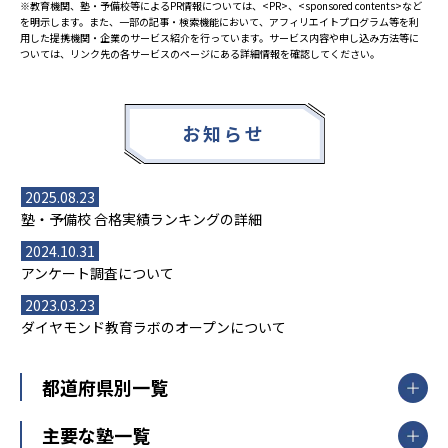
※教育機関、塾・予備校等によるPR情報については、<PR>、<sponsored contents>など
を明示します。また、一部の記事・検索機能において、アフィリエイトプログラム等を利
用した提携機関・企業のサービス紹介を行っています。サービス内容や申し込み方法等に
ついては、リンク先の各サービスのページにある詳細情報を確認してください。
お知らせ
2025.08.23
塾・予備校 合格実績ランキングの詳細
2024.10.31
アンケート調査について
2023.03.23
ダイヤモンド教育ラボのオープンについて
都道府県別一覧
北海道・東北
主要な塾一覧