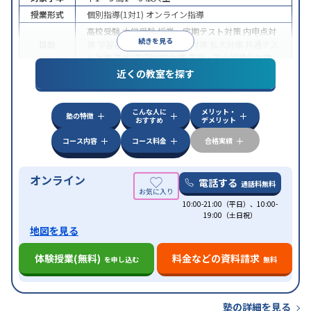
授業形式
個別指導(1対1)
オンライン指導
高校受験
大学受験
授業・定期テスト対策
内申点対
続きを見る
目的
策
学習習慣の定着
国公立大対策
私大対策
共通テス
ト対策
英検(英語検定)対策
英語・英会話特化対策
近くの教室を探す
中高一貫校生に対応
授業の振替可能
不登校生に対
特徴
応
学習にPC・タブレットを利用
オンライン対応
1
科目から受講可能
こんな人に
メリット・
塾の特徴
おすすめ
デメリット
コース内容
コース料金
合格実績
オンライン
電話する
通話料無料
10:00-21:00（平日）、10:00-
19:00（土日祝）
地図を見る
体験授業(無料)
料金などの資料請求
を申し込む
無料
塾の詳細を見る