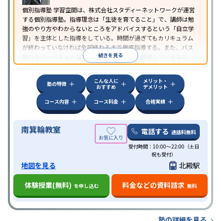
個別指導塾 学習空間は、株式会社スタディーネットワークが運営
する個別指導塾。指導理念は「生徒を育てること」で、講師は勉
強のやり方やわからないところをアドバイスするという「自立学
習」を主体とした指導をしている。時間が過ぎてもカリキュラム
が終わっていなければ全部終わるまで徹底指導する。また、バス
続きを見る
旅行やバーベキューなどの「校外学習会」を開催しているなど、
独自の取り組みを行っている。
こんな人に
メリット・
塾の特徴
おすすめ
デメリット
コース内容
コース料金
合格実績
南箕輪教室
電話する
通話料無料
受付時間：10:00〜22:00（土日
祝も受付）
地図を見る
北殿駅
体験授業(無料)
料金などの資料請求
を申し込む
無料
塾の詳細を見る