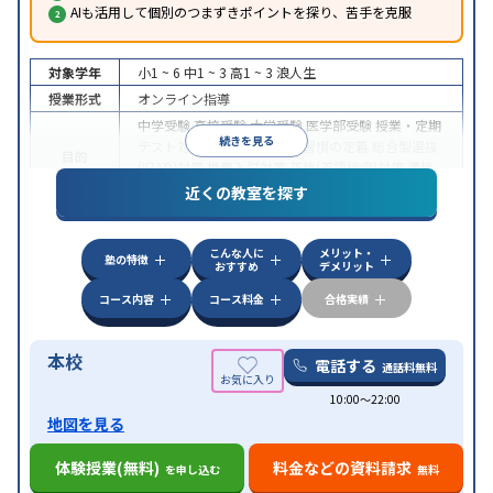
AIも活用して個別のつまずきポイントを探り、苦手を克服
対象学年
小1 ~ 6
中1 ~ 3
高1 ~ 3
浪人生
授業形式
オンライン指導
中学受験
高校受験
大学受験
医学部受験
授業・定期
続きを見る
テスト対策
内申点対策
学習習慣の定着
総合型選抜
目的
(旧AO)対策
推薦入試対策
英検(英語検定)対策
漢検
(漢字検定)対策
近くの教室を探す
中高一貫校生に対応
成績保証制度あり
授業の振替
特徴
可能
不登校生に対応
学習にPC・タブレットを利用
こんな人に
メリット・
オンライン対応
1科目から受講可能
塾の特徴
おすすめ
デメリット
コース内容
コース料金
合格実績
本校
電話する
通話料無料
10:00〜22:00
地図を見る
体験授業(無料)
料金などの資料請求
を申し込む
無料