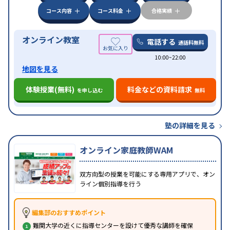
特徴
応
オンライン対応
1科目から受講可能
季節講習の
みの受講可
自習室あり
コース内容
コース料金
合格実績
オンライン教室
電話する
通話料無料
10:00~22:00
地図を見る
体験授業(無料)
料金などの資料請求
を申し込む
無料
塾の詳細を見る
オンライン家庭教師WAM
双方向型の授業を可能にする専用アプリで、オン
ライン個別指導を行う
編集部のおすすめポイント
難関大学の近くに指導センターを設けて優秀な講師を確保