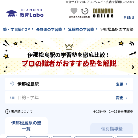
塾・学習塾TOP
長野県の学習塾
箕輪町の学習塾
伊那松島駅の学習塾
伊那松島駅の学習塾を徹底比較！
プロの識者がおすすめ塾を解説
伊那松島駅
変更
目的・学年
変更
表示順について
全13件中 1〜13件を表示中
伊那松島駅の塾
一覧
個別指導塾