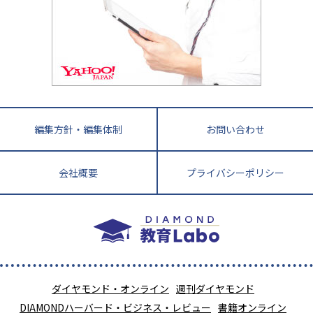
英語・英会話・英検対策
徳島県
香川県
愛媛県
高知県
小学校教師が解説！中学受験のリアル
教育ニュース最前線
九州・沖縄
教育ジャーナリストが徹底解説！ 大学受験の羅
福岡県
佐賀県
長崎県
熊本県
大分県
針盤
宮崎県
鹿児島県
沖縄県
編集方針・編集体制
お問い合わせ
会社概要
プライバシーポリシー
ダイヤモンド・オンライン
週刊ダイヤモンド
DIAMONDハーバード・ビジネス・レビュー
書籍オンライン