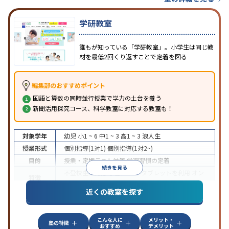
学研教室
誰もが知っている「学研教室」。小学生は同じ教
材を最低2回くり返すことで定着を図る
編集部のおすすめポイント
国語と算数の同時並行授業で学力の土台を養う
新聞活用探究コース、科学教室に対応する教室も！
対象学年
幼児
小1 ~ 6
中1 ~ 3
高1 ~ 3
浪人生
授業形式
個別指導(1対1)
個別指導(1対2~)
目的
授業・定期テスト対策
学習習慣の定着
続きを見る
不登校生に対応
学習にPC・タブレットを利用
オン
特徴
ライン対応
近くの教室を探す
こんな人に
メリット・
塾の特徴
おすすめ
デメリット