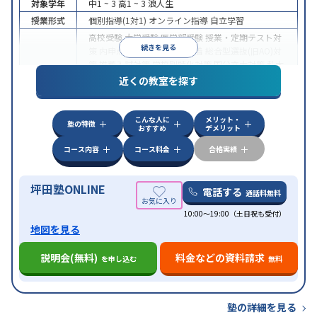
対象学年
中1 ~ 3
高1 ~ 3
浪人生
授業形式
個別指導(1対1)
オンライン指導
自立学習
高校受験
大学受験
医学部受験
授業・定期テスト対
続きを見る
策
内申点対策
学習習慣の定着
総合型選抜(旧AO)対
策
推薦入試対策
学校別特化対策
国公立大対策
私大
目的
対策
共通テスト対策
英検(英語検定)対策
漢検(漢字
近くの教室を探す
検定)対策
数学特化対策
英語・英会話特化対策
その
他科目別特化対策
こんな人に
メリット・
中高一貫校生に対応
授業の振替可能
不登校生に対
塾の特徴
おすすめ
デメリット
応
学習にPC・タブレットを利用
オンライン対応
1
特徴
科目から受講可能
季節講習のみの受講可
発達障害
コース内容
コース料金
合格実績
の子どもに対応
坪田塾ONLINE
電話する
通話料無料
10:00～19:00（土日祝も受付）
地図を見る
説明会(無料)
料金などの資料請求
を申し込む
無料
塾の詳細を見る