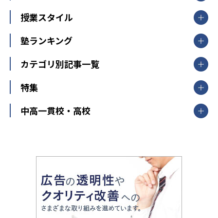
北海道
青森県
岩手県
宮城県
秋田県
【掲載塾一覧を見る】
授業スタイル
山形県
福島県
臨海セミナー
関東
個別指導
塾ランキング
東京個別指導学院
東京都
神奈川県
埼玉県
千葉県
茨城県
集団授業
個別指導塾TOMAS
栃木県
群馬県
中学受験ランキング
カテゴリ別記事一覧
オンライン指導
明光義塾
大学受験ランキング
北陸
映像授業
ナビ個別指導学院
中学受験
特集
新潟県
富山県
石川県
福井県
個別教室のトライ
高校受験
東進ハイスクール
中部
開成番長直伝！子どもの受験を成功させる方法
中高一貫校・高校
大学受験
武田塾
愛知県
静岡県
岐阜県
三重県
長野県
令和時代の失敗しない塾選び
資格取得・学び直し
山梨県
2020年代の教育
中学入試最前線
教育費・塾代
中学受験最前線
近畿
てら先生の教育業界基本メソッド
座談会
大学入試改革
大阪府
運動と遊びを考える
兵庫県
京都府
奈良県
和歌山県
教育全般
親子で極める家庭学習
滋賀県
令和の大学受験は情報戦！
大学受験塾の選び方
ママテクエグザム
情報Ⅰ、数学が苦手な人注目！最短距離の学力
中学受験に熱心な市区町村ランキング
中国
進化する中高一貫校・高校
アップ法
小学校受験
鳥取県
島根県
岡山県
広島県
山口県
悩み多き「大学受験」相談室
家庭教師
四国