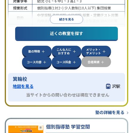
対象学年
幼児
小1 ~ 6
中1 ~ 3
高1 ~ 3
授業形式
個別指導(1対2~)
少人数制(10人以下)
集団授業
中学受験
高校受験
大学受験
授業・定期テスト対策
目的
続きを見る
内申点対策
学習習慣の定着
総合型選抜(旧AO)対策
特徴
中高一貫校生に対応
1科目から受講可能
自習室あり
近くの教室を探す
こんな人に
メリット・
塾の特徴
おすすめ
デメリット
コース内容
コース料金
合格実績
箕輪校
地図を見る
沢駅
当サイトからの問い合わせは現在できません
塾の詳細を見る
個別指導塾 学習空間