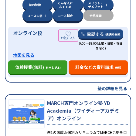
こんな人に
メリット・
塾の特徴
おすすめ
デメリット
コース内容
コース料金
合格実績
オンライン校
電話する
通話料無料
9:00～18:00(土曜・日曜・祝日
を除く)
地図を見る
体験授業(無料)
料金などの資料請求
を申し込む
無料
塾の詳細を見る
MARCH専門オンライン塾 YD
Academia（ワイディーアカデミ
ア）オンライン
週1の面談＆個別カリキュラムでMARCH合格を目