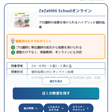
ZeZeHiHi Schoolオンライン
プロ講師の授業を受けられるハイブリッド個別指
導
編集部のおすすめポイント
プロ講師と専任講師の両方から授業を受けられる
通塾だけでなく、家庭教師、オンラインにも対応
対象学年
小1 ~ 6
中1 ~ 3
高1 ~ 3
浪人生
授業形式
個別指導(1対1)
オンライン指導
中学受験
高校受験
大学受験
医学部受験
授業・定期
続きを見る
テスト対策
内申点対策
学習習慣の定着
総合型選抜
(旧AO)対策
推薦入試対策
学校別特化対策
国公立大
目的
対策
私大対策
共通テスト対策
英検(英語検定)対策
近くの教室を探す
漢検(漢字検定)対策
数学特化対策
英語・英会話特化
対策
その他科目別特化対策
こんな人に
メリット・
中高一貫校生に対応
授業の振替可能
不登校生に対
塾の特徴
おすすめ
デメリット