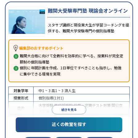
難関大受験専門塾 現論会オンライン
スタサプ講師と現役東大生が学習コーチングを提
供する、難関大学受験専門の個別指導塾
編集部のおすすめポイント
難関大合格に向けて全教科を効率的に学べる、授業料が完全定
額制の個別指導塾
個別に年間計画を作成、1日単位ですべきことも指示し、勉強
に集中できる環境を実現
対象学年
中1 ~ 3
高1 ~ 3
浪人生
授業形式
個別指導(1対1)
大学受験
医学部受験
授業・定期テスト対策
国公立
目的
続きを見る
大対策
英検(英語検定)対策
中高一貫校生に対応
授業の振替可能
オンライン対
特徴
近くの教室を探す
応
自習室あり