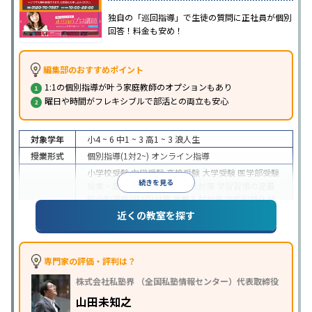
独自の「巡回指導」で生徒の質問に正社員が個別
回答！料金も安め！
編集部のおすすめポイント
1:1の個別指導が叶う家庭教師のオプションもあり
曜日や時間がフレキシブルで部活との両立も安心
対象学年
小4 ~ 6
中1 ~ 3
高1 ~ 3
浪人生
授業形式
個別指導(1対2~)
オンライン指導
小学校受験
中学受験
高校受験
大学受験
医学部受験
続きを見る
授業・定期テスト対策
内申点対策
学習習慣の定着
総合型選抜(旧AO)対策
推薦入試対策
学校別特化対
目的
策
国公立大対策
私大対策
共通テスト対策
英検(英
近くの教室を探す
語検定)対策
漢検(漢字検定)対策
数学特化対策
英
語・英会話特化対策
その他科目別特化対策
中高一貫校生に対応
成績保証制度あり
授業の振替
専門家の評価・評判は？
可能
不登校生に対応
学習にPC・タブレットを利用
特徴
株式会社私塾界 （全国私塾情報センター）代表取締役
オンライン対応
季節講習のみの受講可
発達障害の
子どもに対応
山田未知之