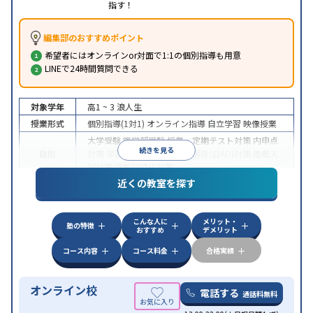
指す！
編集部のおすすめポイント
希望者にはオンラインor対面で1:1の個別指導も用意
LINEで24時間質問できる
対象学年
高1 ~ 3
浪人生
授業形式
個別指導(1対1)
オンライン指導
自立学習
映像授業
大学受験
医学部受験
授業・定期テスト対策
内申点
続きを見る
目的
対策
学習習慣の定着
総合型選抜(旧AO)対策
推薦入
試対策
学校別特化対策
近くの教室を探す
中高一貫校生に対応
授業の振替可能
不登校生に対
特徴
応
学習にPC・タブレットを利用
オンライン対応
1
科目から受講可能
こんな人に
メリット・
塾の特徴
おすすめ
デメリット
コース内容
コース料金
合格実績
オンライン校
電話する
通話料無料