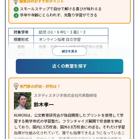
編集部のおすすめポイント
スモールステップで自分で解ける喜びが味わえる
学年や年齢にとらわれず、先取り学習ができる
対象学年
幼児
小1 ~ 6
中1 ~ 3
高1 ~ 3
授業形式
オンライン指導
自立学習
目的
授業・定期テスト対策
学習習慣の定着
続きを見る
特徴
オンライン対応
1科目から受講可能
近くの教室を探す
専門家の評価・評判は？
スタディスタジオ株式会社代表取締役
鈴木孝一
KUMONは、公文教育研究会が独自開発したプリントを使用して学
習する無学年式の学習塾だ。フランチャイズ展開で校舎数を伸ば
しており、国内1.5万校舎、国外0.8万校舎にのぼる。それだけ学習
指導が仕組み化されていて、誰でも指導できるようになっているこ
とがわかる。だからこそ、校舎選びでは子どもと指導者の相性を