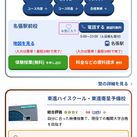
コース内容
コース料金
合格実績
名張駅前校
電話する
通話料無料
9:00～23:00（土日祝も受付）
地図を見る
名張駅
\入力は簡単！最短30秒で完了/
\入力は簡単！最短30秒で完了/
体験授業(無料)
料金などの資料請求
を申し込む
無料
塾の詳細を見る
東進ハイスクール・東進衛星予備校
※
3.8
（
38件
）
自分に合った映像授業で、現役での難関大学合格
を目指す