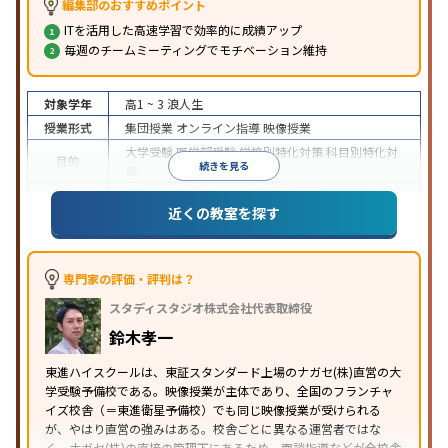
編集部のおすすめポイント
ITを活用した高速学習で効率的に成績アップ
毎週のチームミーティングでモチベーション維持
対象学年
高1 ~ 3
浪人生
授業形式
集団授業
オンライン指導
映像授業
大学受験
医学部受験
学校別特化対策
科目別特化対
目的
続きを見る
策
特待生・奨学金制度あり
授業の振替可能
学習に
近くの教室を探す
特徴
PC・タブレットを利用
1科目から受講可能
季節講
習のみの受講可
※2024年6月調査。
大学受験塾・予備校のアンケート調査方法
を参照
専門家の評価・評判は？
スタディスタジオ株式会社代表取締役
鈴木孝一
東進ハイスクールは、東証スタンダード上場のナガセ(株)直営の大
学受験予備校である。映像授業が主体であり、全国のフランチャ
イズ校舎（＝東進衛星予備校）でも同じ映像授業が受けられる
が、やはり直営の強みはある。校舎ごとに異なる運営者ではな
く、ナガセ(株)の直接の管理下にあるため、面談指導などが全校舎