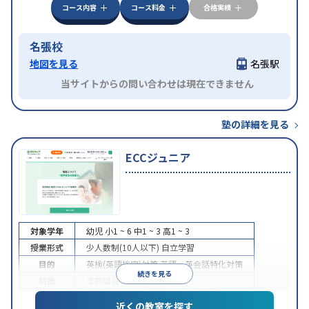
コース内容
コース料金
合格実績
名張校
地図を見る
名張駅
当サイトからの問い合わせは現在できません
塾の詳細を見る
ECCジュニア
対象学年
幼児
小1 ~ 6
中1 ~ 3
高1 ~ 3
授業形式
少人数制(10人以下)
自立学習
目的
英検(英語検定)対策
英語・英会話特化対策
続きを見る
特徴
季節講習のみの受講可
近くの教室を探す