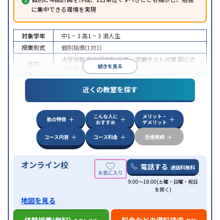
に集中できる環境を実現
対象学年
中1 ~ 3
高1 ~ 3
浪人生
授業形式
個別指導(1対1)
大学受験
医学部受験
授業・定期テスト対策
国公立
目的
続きを見る
大対策
英検(英語検定)対策
中高一貫校生に対応
授業の振替可能
オンライン対
特徴
近くの教室を探す
応
自習室あり
こんな人に
メリット・
塾の特徴
おすすめ
デメリット
コース内容
コース料金
合格実績
オンライン校
電話する
通話料無料
9:00～18:00(土曜・日曜・祝日
を除く)
地図を見る
体験授業(無料)
料金などの資料請求