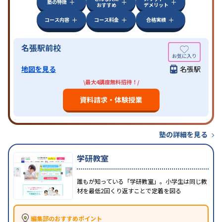
塾の特徴
おすすめ
デメリット
コース内容
コース料金
合格実績
名張駅前校
地図を見る
名張駅
\最大4講座無料招待！/
資料請求・体験授業
塾の詳細を見る
学研教室
誰もが知っている「学研教室」。小学生は同じ教
材を最低2回くり返すことで定着を図る
編集部のおすすめポイント