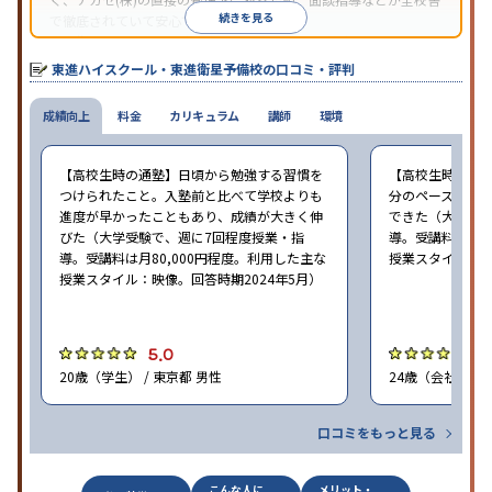
続きを見る
で徹底されていて安心できる。
東進衛星予備校は、運営会社により指導方針や校舎のルールが異
なる。体験授業では、授業のみで判断するのではなく、担当者や
東進ハイスクール・東進衛星予備校の口コミ・評判
校舎雰囲気、校舎での合格実績などを確認すると良いだろう。
成績向上
料金
カリキュラム
講師
環境
【高校生時の通塾】日頃から勉強する習慣を
【高校生時の通
つけられたこと。入塾前と比べて学校よりも
分のペースで進
進度が早かったこともあり、成績が大きく伸
できた（大学受験
びた（大学受験で、週に7回程度授業・指
導。受講料は月8
導。受講料は月80,000円程度。利用した主な
授業スタイル：映
授業スタイル：映像。回答時期2024年5月）
5.0
5
20歳（学生） / 東京都 男性
24歳（会社員<正
口コミをもっと見る
こんな人に
メリット・