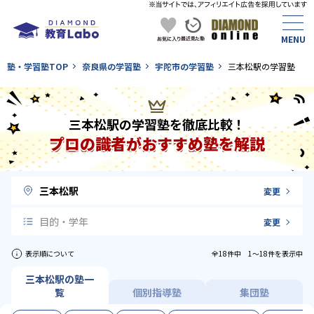
塾・学習塾TOP
奈良県の学習塾
宇陀市の学習塾
三本松駅の学習塾
三本松駅の学習塾を徹底比較！
プロの識者がおすすめ塾を解説
三本松駅
変更
目的・学年
変更
表示順について
全18件中 1〜18件を表示中
三本松駅の塾一
覧
個別指導塾
集団塾