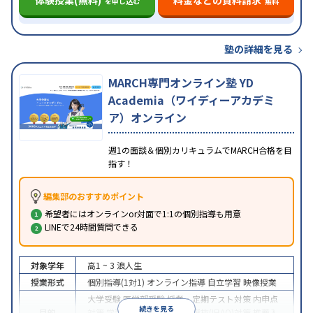
を申し込む
無料
塾の詳細を見る
MARCH専門オンライン塾 YD
Academia（ワイディーアカデミ
ア）オンライン
週1の面談＆個別カリキュラムでMARCH合格を目
指す！
編集部のおすすめポイント
希望者にはオンラインor対面で1:1の個別指導も用意
LINEで24時間質問できる
対象学年
高1 ~ 3
浪人生
授業形式
個別指導(1対1)
オンライン指導
自立学習
映像授業
大学受験
医学部受験
授業・定期テスト対策
内申点
続きを見る
目的
対策
学習習慣の定着
総合型選抜(旧AO)対策
推薦入