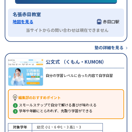
ライン対応
1科目から受講可能
名張赤目教室
地図を見る
赤目口駅
当サイトからの問い合わせは現在できません
塾の詳細を見る
公文式 （くもん・KUMON）
自分の学習レベルに合った内容で自学自習
編集部のおすすめポイント
スモールステップで自分で解ける喜びが味わえる
学年や年齢にとらわれず、先取り学習ができる
対象学年
幼児
小1 ~ 6
中1 ~ 3
高1 ~ 3