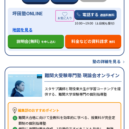
の子どもに対応
坪田塾ONLINE
電話する
通話料無料
10:00～19:00（土日祝も受付）
地図を見る
説明会(無料)
料金などの資料請求
を申し込む
無料
塾の詳細を見る
難関大受験専門塾 現論会オンライン
スタサプ講師と現役東大生が学習コーチングを提
供する、難関大学受験専門の個別指導塾
編集部のおすすめポイント
難関大合格に向けて全教科を効率的に学べる、授業料が完全定
額制の個別指導塾
個別に年間計画を作成、1日単位ですべきことも指示し、勉強