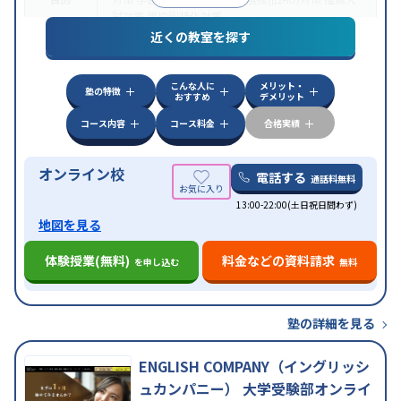
試対策
学校別特化対策
近くの教室を探す
中高一貫校生に対応
授業の振替可能
不登校生に対
特徴
応
学習にPC・タブレットを利用
オンライン対応
1
科目から受講可能
こんな人に
メリット・
塾の特徴
おすすめ
デメリット
コース内容
コース料金
合格実績
オンライン校
電話する
通話料無料
13:00-22:00(土日祝日問わず)
地図を見る
体験授業(無料)
料金などの資料請求
を申し込む
無料
塾の詳細を見る
ENGLISH COMPANY（イングリッシ
ュカンパニー） 大学受験部オンライ