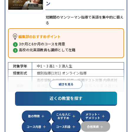
ン
短期間のマンツーマン指導で英語を集中的に鍛え
る
編集部のおすすめポイント
3か月と6か月のコースを用意
高校の元英語教員も講師として在籍
対象学年
中1 ~ 3
高1 ~ 3
浪人生
授業形式
個別指導(1対1)
オンライン指導
高校受験
大学受験
授業・定期テスト対策
内申点対
続きを見る
目的
策
学習習慣の定着
国公立大対策
私大対策
共通テス
ト対策
英検(英語検定)対策
英語・英会話特化対策
近くの教室を探す
中高一貫校生に対応
授業の振替可能
不登校生に対
特徴
応
学習にPC・タブレットを利用
オンライン対応
1
科目から受講可能
こんな人に
メリット・
塾の特徴
おすすめ
デメリット
コース内容
コース料金
合格実績