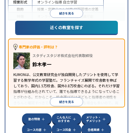
授業形式
オンライン指導
自立学習
目的
授業・定期テスト対策
学習習慣の定着
続きを見る
特徴
オンライン対応
1科目から受講可能
近くの教室を探す
専門家の評価・評判は？
スタディスタジオ株式会社代表取締役
鈴木孝一
KUMONは、公文教育研究会が独自開発したプリントを使用して学
習する無学年式の学習塾だ。フランチャイズ展開で校舎数を伸ば
しており、国内1.5万校舎、国外0.8万校舎にのぼる。それだけ学習
指導が仕組み化されていて、誰でも指導できるようになっているこ
とがわかる。だからこそ、校舎選びでは子どもと指導者の相性を
続きを見る
きちんと確認すべきである。近所に2校舎ある場合も多いので、両
方見学してみることをオススメする。
こんな人に
メリット・
塾の特徴
おすすめ
デメリット
コース内容
コース料金
合格実績