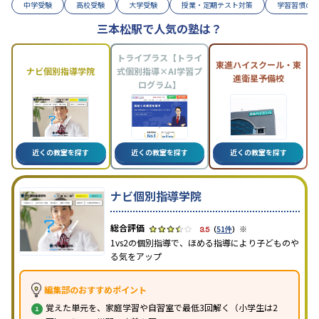
中学受験
高校受験
大学受験
授業・定期テスト対策
学習習慣の
三本松駅で人気の塾は？
トライプラス【トライ
東進ハイスクール・東
ナビ個別指導学院
式個別指導×AI学習プ
進衛星予備校
ログラム】
近くの教室を探す
近くの教室を探す
近くの教室を探す
ナビ個別指導学院
※
3.5
（
51件
）
1vs2の個別指導で、ほめる指導により子どものや
る気をアップ
編集部のおすすめポイント
覚えた単元を、家庭学習や自習室で最低3回解く（小学生は2