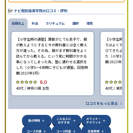
オリジナルテキストを使用しており、特に英語は各教科書に合わ
せたテキストを使った「先取り学習」で理解度を深められます。
ナビ個別指導学院の口コミ・評判
成績向上
料金
カリキュラム
講師
環境
【小学生時の通塾】算数がとても苦手で、親
【小学生時の通
が教えようとすると今の教科書とは全く教え
ろはよくやり方
方が違った。その為、親がまず教科書をよく
びてきたようで
読んでから教える。という実に時間がかかる
た（小学3〜6年
事になってしまった為、塾に通わせる選択を
期:2023年3月）
した（小学5〜6年時に子どもが通塾。回答時
期:2023年3月）
5.0
4
40代 / 神奈川県 女性
40代 / 東京都 女
口コミをもっと見る
こんな人に
メリット・
塾の特徴
おすすめ
デメリット
コース内容
コース料金
合格実績