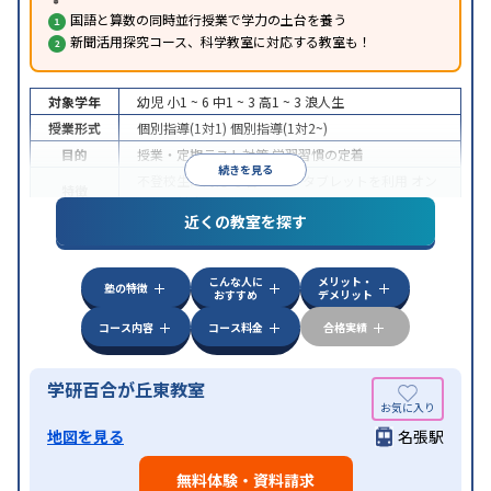
国語と算数の同時並行授業で学力の土台を養う
新聞活用探究コース、科学教室に対応する教室も！
対象学年
幼児
小1 ~ 6
中1 ~ 3
高1 ~ 3
浪人生
授業形式
個別指導(1対1)
個別指導(1対2~)
目的
授業・定期テスト対策
学習習慣の定着
続きを見る
不登校生に対応
学習にPC・タブレットを利用
オン
特徴
ライン対応
近くの教室を探す
こんな人に
メリット・
塾の特徴
おすすめ
デメリット
コース内容
コース料金
合格実績
学研百合が丘東教室
地図を見る
名張駅
無料体験・資料請求