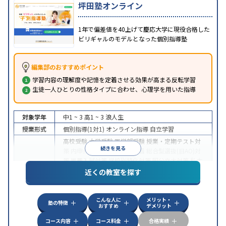
坪田塾オンライン
1年で偏差値を40上げて慶応大学に現役合格した
ビリギャルのモデルとなった個別指導塾
編集部のおすすめポイント
学習内容の理解度や記憶を定着させる効果が高まる反転学習
生徒一人ひとりの性格タイプに合わせ、心理学を用いた指導
対象学年
中1 ~ 3
高1 ~ 3
浪人生
授業形式
個別指導(1対1)
オンライン指導
自立学習
高校受験
大学受験
医学部受験
授業・定期テスト対
続きを見る
策
内申点対策
学習習慣の定着
総合型選抜(旧AO)対
策
推薦入試対策
学校別特化対策
国公立大対策
私大
目的
対策
共通テスト対策
英検(英語検定)対策
漢検(漢字
近くの教室を探す
検定)対策
数学特化対策
英語・英会話特化対策
その
他科目別特化対策
こんな人に
メリット・
中高一貫校生に対応
授業の振替可能
不登校生に対
塾の特徴
おすすめ
デメリット
応
学習にPC・タブレットを利用
オンライン対応
1
特徴
科目から受講可能
季節講習のみの受講可
発達障害
コース内容
コース料金
合格実績