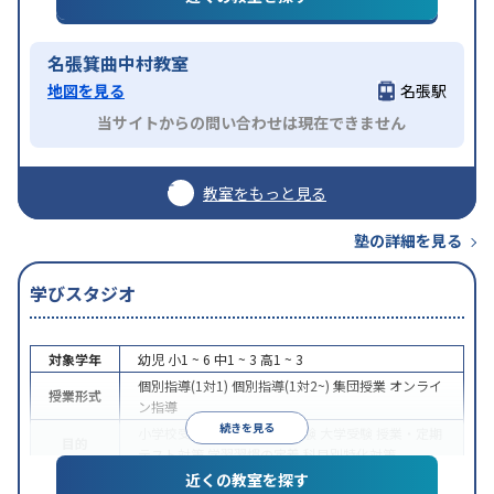
名張箕曲中村教室
地図を見る
名張駅
当サイトからの問い合わせは現在できません
教室をもっと見る
塾の詳細を見る
学びスタジオ
対象学年
幼児
小1 ~ 6
中1 ~ 3
高1 ~ 3
個別指導(1対1)
個別指導(1対2~)
集団授業
オンライ
授業形式
ン指導
続きを見る
小学校受験
中学受験
高校受験
大学受験
授業・定期
目的
テスト対策
学習習慣の定着
科目別特化対策
近くの教室を探す
授業の振替可能
学習にPC・タブレットを利用
オン
特徴