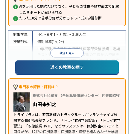
AIを活用した勉強だけでなく、子どもの性格や精神面まで配慮
したサポートが受けられる
たった10分で苦手分野が分かるトライ式AI学習診断
対象学年
小1 ~ 6
中1 ~ 3
高1 ~ 3
浪人生
授業形式
個別指導(1対2~)
中学受験
高校受験
大学受験
医学部受験
授業・定期
続きを見る
テスト対策
内申点対策
学習習慣の定着
総合型選抜
(旧AO)対策
推薦入試対策
学校別特化対策
国公立大
目的
対策
私大対策
共通テスト対策
英検(英語検定)対策
近くの教室を探す
漢検(漢字検定)対策
数学特化対策
英語・英会話特化
対策
その他科目別特化対策
中高一貫校生に対応
授業の振替可能
不登校生に対
専門家の評価・評判は？
応
学習にPC・タブレットを利用
オンライン対応
1
特徴
株式会社私塾界 （全国私塾情報センター）代表取締役
科目から受講可能
季節講習のみの受講可
発達障害
の子どもに対応
自習室あり
山田未知之
※2023年3月調査。
小学校高学年の個別指導塾アンケート調査方法
を参
トライプラスは、家庭教師のトライグループがフランチャイズ展
照
開する個別指導塾ブランド。「トライ式AI学習診断」「トライ式学
習法」「映像授業Try IT」などのシステムは、個別教室のトライと
同様だが、1対2の個別指導・個別指導と演習を組み合わせた学習