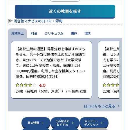
中高一貫校生に対応
学習にPC・タブレットを利用
近くの教室を探す
特徴
1科目から受講可能
季節講習のみの受講可
自習室あ
り
河合塾マナビスの口コミ・評判
※2024年6月調査。
大学受験塾・予備校のアンケート調査方法
を参照
成績向上
料金
カリキュラム
講師
環境
【高校生時の通塾】得意分野を伸ばすのはも
【高校生時の通
ちろん、苦手分野は映像を止めながら受講で
策、センター試
き、自分のペースで勉強できた（大学受験
向を学ぶことがで
で、週に2回程度授業・指導。受講料は月
回程度授業・指導
30,000円程度。利用した主な授業スタイル：
度。利用した主
映像。回答時期2024年5月）
時期2024年5月
4.0
4
24歳（会社員（契約、派遣）） / 千葉県 女性
22歳（会社員<正
口コミをもっと見る
こんな人に
メリット・
塾の特徴
おすすめ
デメリット