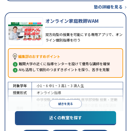
塾の詳細を見る
オンライン家庭教師WAM
双方向型の授業を可能にする専用アプリで、オン
ライン個別指導を行う
編集部のおすすめポイント
難関大学の近くに指導センターを設けて優秀な講師を確保
AIも活用して個別のつまずきポイントを探り、苦手を克服
対象学年
小1 ~ 6
中1 ~ 3
高1 ~ 3
浪人生
授業形式
オンライン指導
中学受験
高校受験
大学受験
医学部受験
授業・定期
続きを見る
テスト対策
内申点対策
学習習慣の定着
総合型選抜
目的
(旧AO)対策
推薦入試対策
英検(英語検定)対策
漢検
(漢字検定)対策
近くの教室を探す
中高一貫校生に対応
成績保証制度あり
授業の振替
特徴
可能
不登校生に対応
学習にPC・タブレットを利用