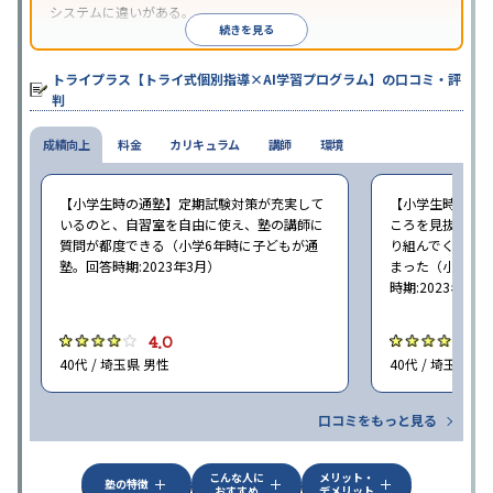
システムに違いがある。
続きを見る
トライプラス【トライ式個別指導×AI学習プログラム】の口コミ・評
判
成績向上
料金
カリキュラム
講師
環境
【小学生時の通塾】定期試験対策が充実して
【小学生時の通
いるのと、自習室を自由に使え、塾の講師に
ころを見抜いて
質問が都度できる（小学6年時に子どもが通
り組んでくれた
塾。回答時期:2023年3月）
まった（小学5〜
時期:2023年3月
4.0
4
40代 / 埼玉県 男性
40代 / 埼玉県 女
口コミをもっと見る
こんな人に
メリット・
塾の特徴
おすすめ
デメリット