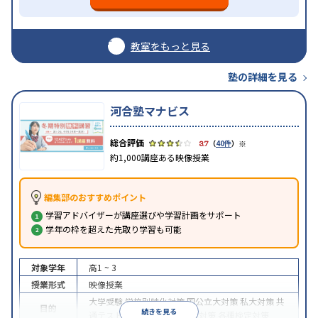
教室をもっと見る
塾の詳細を見る
河合塾マナビス
※
3.7
（
40件
）
約1,000講座ある映像授業
編集部のおすすめポイント
学習アドバイザーが講座選びや学習計画をサポート
学年の枠を超えた先取り学習も可能
対象学年
高1 ~ 3
授業形式
映像授業
大学受験
学校別特化対策
国公立大対策
私大対策
共
目的
続きを見る
通テスト対策
英検(英語検定)対策
各種検定対策