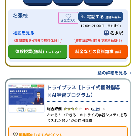
名張校
電話する
通話料無料
12:00～21:00(日・月を除く)
地図を見る
名張駅
\夏期講習を4回まで無料体験！/
\夏期講習を4回まで無料体験！/
体験授業(無料)
料金などの資料請求
を申し込む
無料
塾の詳細を見る
トライプラス【トライ式個別指導
×AI学習プログラム】
※
3.7
（
51件
）
わかる！→できる！のトライ式学習システムを取
り入れた最大1:2の個別指導！
編集部のおすすめポイント