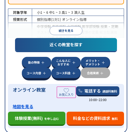
対象学年
小1 ~ 6
中1 ~ 3
高1 ~ 3
浪人生
授業形式
個別指導(1対1)
オンライン指導
中学受験
高校受験
大学受験
医学部受験
授業・定期
続きを見る
テスト対策
内申点対策
学習習慣の定着
総合型選抜
(旧AO)対策
推薦入試対策
学校別特化対策
国公立大
目的
対策
私大対策
共通テスト対策
英検(英語検定)対策
近くの教室を探す
漢検(漢字検定)対策
数学特化対策
英語・英会話特化
対策
その他科目別特化対策
こんな人に
メリット・
中高一貫校生に対応
授業の振替可能
不登校生に対
塾の特徴
おすすめ
デメリット
特徴
応
オンライン対応
1科目から受講可能
季節講習の
みの受講可
自習室あり
コース内容
コース料金
合格実績
オンライン教室
電話する
通話料無料
10:00~22:00
地図を見る
体験授業(無料)
料金などの資料請求
を申し込む
無料