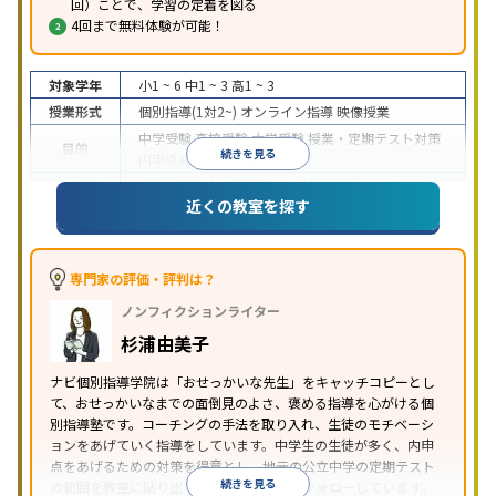
回）ことで、学習の定着を図る
4回まで無料体験が可能！
対象学年
小1 ~ 6
中1 ~ 3
高1 ~ 3
授業形式
個別指導(1対2~)
オンライン指導
映像授業
中学受験
高校受験
大学受験
授業・定期テスト対策
目的
続きを見る
内申点対策
学習習慣の定着
成績保証制度あり
授業の振替可能
オンライン対応
近くの教室を探す
特徴
1科目から受講可能
季節講習のみの受講可
自習室あ
り
※2023年3月調査。
小学校高学年の個別指導塾アンケート調査方法
を参
照
専門家の評価・評判は？
ノンフィクションライター
杉浦由美子
ナビ個別指導学院は「おせっかいな先生」をキャッチコピーとし
て、おせっかいなまでの面倒見のよさ、褒める指導を心がける個
別指導塾です。コーチングの手法を取り入れ、生徒のモチベーシ
ョンをあげていく指導をしています。中学生の生徒が多く、内申
点をあげるための対策を得意とし、地元の公立中学の定期テスト
続きを見る
の範囲を教室に貼り出すなど手厚く学習をフォローしています。