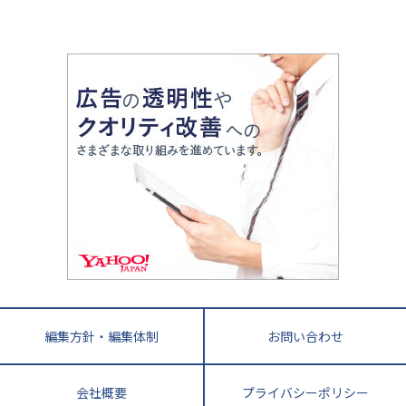
山梨県
2020年代の教育
中学入試最前線
教育費・塾代
中学受験最前線
近畿
てら先生の教育業界基本メソッド
座談会
大学入試改革
大阪府
運動と遊びを考える
兵庫県
京都府
奈良県
和歌山県
教育全般
親子で極める家庭学習
滋賀県
令和の大学受験は情報戦！
大学受験塾の選び方
ママテクエグザム
情報Ⅰ、数学が苦手な人注目！最短距離の学力
中学受験に熱心な市区町村ランキング
中国
進化する中高一貫校・高校
アップ法
小学校受験
鳥取県
島根県
岡山県
広島県
山口県
悩み多き「大学受験」相談室
家庭教師
四国
英語・英会話・英検対策
徳島県
香川県
愛媛県
高知県
小学校教師が解説！中学受験のリアル
教育ニュース最前線
九州・沖縄
教育ジャーナリストが徹底解説！ 大学受験の羅
福岡県
佐賀県
長崎県
熊本県
大分県
針盤
宮崎県
鹿児島県
沖縄県
編集方針・編集体制
お問い合わせ
会社概要
プライバシーポリシー