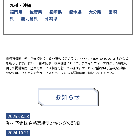
九州・沖縄
福岡県
佐賀県
長崎県
熊本県
大分県
宮崎
県
鹿児島県
沖縄県
※教育機関、塾・予備校等によるPR情報については、<PR>、<sponsored contents>など
を明示します。また、一部の記事・検索機能において、アフィリエイトプログラム等を利
用した提携機関・企業のサービス紹介を行っています。サービス内容や申し込み方法等に
ついては、リンク先の各サービスのページにある詳細情報を確認してください。
お知らせ
2025.08.23
塾・予備校 合格実績ランキングの詳細
2024.10.31