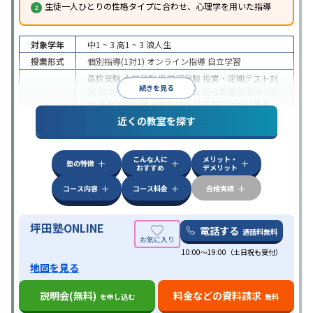
生徒一人ひとりの性格タイプに合わせ、心理学を用いた指導
対象学年
中1 ~ 3
高1 ~ 3
浪人生
授業形式
個別指導(1対1)
オンライン指導
自立学習
高校受験
大学受験
医学部受験
授業・定期テスト対
続きを見る
策
内申点対策
学習習慣の定着
総合型選抜(旧AO)対
策
推薦入試対策
学校別特化対策
国公立大対策
私大
目的
対策
共通テスト対策
英検(英語検定)対策
漢検(漢字
近くの教室を探す
検定)対策
数学特化対策
英語・英会話特化対策
その
他科目別特化対策
こんな人に
メリット・
中高一貫校生に対応
授業の振替可能
不登校生に対
塾の特徴
おすすめ
デメリット
応
学習にPC・タブレットを利用
オンライン対応
1
特徴
科目から受講可能
季節講習のみの受講可
発達障害
コース内容
コース料金
合格実績
の子どもに対応
坪田塾ONLINE
電話する
通話料無料
10:00～19:00（土日祝も受付）
地図を見る
説明会(無料)
料金などの資料請求
を申し込む
無料