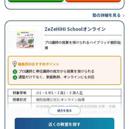
塾の詳細を見る
ZeZeHiHi Schoolオンライン
プロ講師の授業を受けられるハイブリッド個別指
導
編集部のおすすめポイント
プロ講師と専任講師の両方から授業を受けられる
通塾だけでなく、家庭教師、オンラインにも対応
対象学年
小1 ~ 6
中1 ~ 3
高1 ~ 3
浪人生
授業形式
個別指導(1対1)
オンライン指導
中学受験
高校受験
大学受験
医学部受験
授業・定期
続きを見る
テスト対策
内申点対策
学習習慣の定着
総合型選抜
(旧AO)対策
推薦入試対策
学校別特化対策
国公立大
目的
対策
私大対策
共通テスト対策
英検(英語検定)対策
近くの教室を探す
漢検(漢字検定)対策
数学特化対策
英語・英会話特化