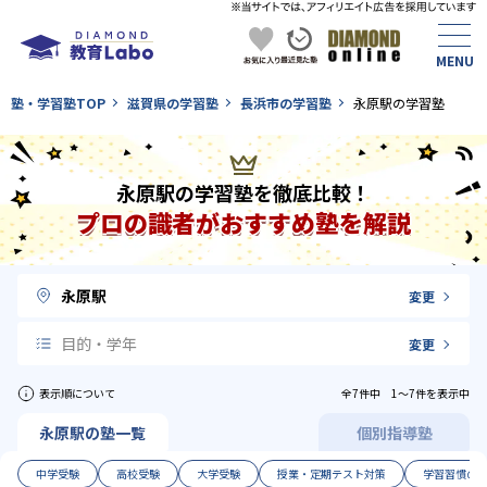
塾・学習塾TOP
滋賀県の学習塾
長浜市の学習塾
永原駅の学習塾
永原駅の学習塾を徹底比較！
プロの識者がおすすめ塾を解説
永原駅
変更
目的・学年
変更
表示順について
全7件中 1〜7件を表示中
永原駅の塾一覧
個別指導塾
中学受験
高校受験
大学受験
授業・定期テスト対策
学習習慣の