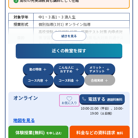
高校の元英語教員も講師として在籍
対象学年
中1 ~ 3
高1 ~ 3
浪人生
授業形式
個別指導(1対1)
オンライン指導
高校受験
大学受験
授業・定期テスト対策
内申点対
続きを見る
目的
策
学習習慣の定着
国公立大対策
私大対策
共通テス
ト対策
英検(英語検定)対策
英語・英会話特化対策
近くの教室を探す
中高一貫校生に対応
授業の振替可能
不登校生に対
特徴
応
学習にPC・タブレットを利用
オンライン対応
1
科目から受講可能
こんな人に
メリット・
塾の特徴
おすすめ
デメリット
コース内容
コース料金
合格実績
オンライン
電話する
通話料無料
10:00-21:00（平日）、10:00-
19:00（土日祝）
地図を見る
体験授業(無料)
料金などの資料請求
を申し込む
無料