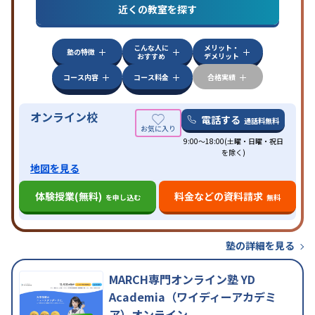
特徴
近くの教室を探す
応
自習室あり
こんな人に
メリット・
塾の特徴
おすすめ
デメリット
コース内容
コース料金
合格実績
オンライン校
電話する
通話料無料
9:00～18:00(土曜・日曜・祝日
を除く)
地図を見る
体験授業(無料)
料金などの資料請求
を申し込む
無料
塾の詳細を見る
MARCH専門オンライン塾 YD
Academia（ワイディーアカデミ
ア）オンライン