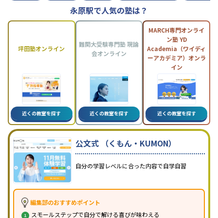
永原駅で人気の塾は？
MARCH専門オンライ
ン塾 YD
難関大受験専門塾 現論
坪田塾オンライン
Academia（ワイディ
会オンライン
ーアカデミア）オンラ
イン
近くの教室を探す
近くの教室を探す
近くの教室を探す
公文式 （くもん・KUMON）
自分の学習レベルに合った内容で自学自習
編集部のおすすめポイント
スモールステップで自分で解ける喜びが味わえる