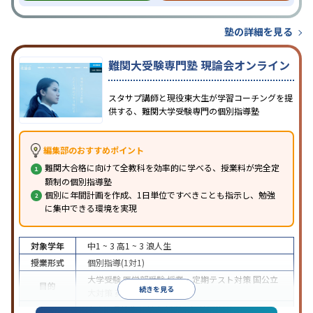
塾の詳細を見る
難関大受験専門塾 現論会オンライン
スタサプ講師と現役東大生が学習コーチングを提
供する、難関大学受験専門の個別指導塾
編集部のおすすめポイント
難関大合格に向けて全教科を効率的に学べる、授業料が完全定
額制の個別指導塾
個別に年間計画を作成、1日単位ですべきことも指示し、勉強
に集中できる環境を実現
対象学年
中1 ~ 3
高1 ~ 3
浪人生
授業形式
個別指導(1対1)
大学受験
医学部受験
授業・定期テスト対策
国公立
目的
続きを見る
大対策
英検(英語検定)対策
中高一貫校生に対応
授業の振替可能
オンライン対