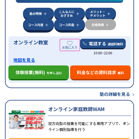
対策
その他科目別特化対策
こんな人に
メリット・
中高一貫校生に対応
授業の振替可能
不登校生に対
塾の特徴
おすすめ
デメリット
特徴
応
オンライン対応
1科目から受講可能
季節講習の
みの受講可
自習室あり
コース内容
コース料金
合格実績
オンライン教室
電話する
通話料無料
10:00~22:00
地図を見る
体験授業(無料)
料金などの資料請求
を申し込む
無料
塾の詳細を見る
オンライン家庭教師WAM
双方向型の授業を可能にする専用アプリで、オン
ライン個別指導を行う