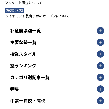
アンケート調査について
2023.03.23
ダイヤモンド教育ラボのオープンについて
都道府県別一覧
北海道・東北
主要な塾一覧
北海道
青森県
岩手県
宮城県
秋田県
【掲載塾一覧を見る】
授業スタイル
山形県
福島県
臨海セミナー
関東
個別指導
塾ランキング
東京個別指導学院
東京都
神奈川県
埼玉県
千葉県
茨城県
集団授業
個別指導塾TOMAS
栃木県
群馬県
中学受験ランキング
カテゴリ別記事一覧
オンライン指導
明光義塾
大学受験ランキング
北陸
映像授業
ナビ個別指導学院
中学受験
特集
新潟県
富山県
石川県
福井県
個別教室のトライ
高校受験
東進ハイスクール
中部
開成番長直伝！子どもの受験を成功させる方法
中高一貫校・高校
大学受験
武田塾
愛知県
静岡県
岐阜県
三重県
長野県
令和時代の失敗しない塾選び
資格取得・学び直し