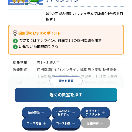
週1の面談＆個別カリキュラムでMARCH合格を目
指す！
編集部のおすすめポイント
希望者にはオンラインor対面で1:1の個別指導も用意
LINEで24時間質問できる
対象学年
高1 ~ 3
浪人生
授業形式
個別指導(1対1)
オンライン指導
自立学習
映像授業
大学受験
医学部受験
授業・定期テスト対策
内申点
続きを見る
目的
対策
学習習慣の定着
総合型選抜(旧AO)対策
推薦入
試対策
学校別特化対策
近くの教室を探す
中高一貫校生に対応
授業の振替可能
不登校生に対
特徴
応
学習にPC・タブレットを利用
オンライン対応
1
科目から受講可能
こんな人に
メリット・
塾の特徴
おすすめ
デメリット
コース内容
コース料金
合格実績