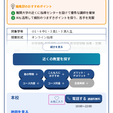
編集部のおすすめポイント
難関大学の近くに指導センターを設けて優秀な講師を確保
AIも活用して個別のつまずきポイントを探り、苦手を克服
対象学年
小1 ~ 6
中1 ~ 3
高1 ~ 3
浪人生
授業形式
オンライン指導
中学受験
高校受験
大学受験
医学部受験
授業・定期
続きを見る
テスト対策
内申点対策
学習習慣の定着
総合型選抜
目的
(旧AO)対策
推薦入試対策
英検(英語検定)対策
漢検
(漢字検定)対策
近くの教室を探す
中高一貫校生に対応
成績保証制度あり
授業の振替
特徴
可能
不登校生に対応
学習にPC・タブレットを利用
こんな人に
メリット・
オンライン対応
1科目から受講可能
塾の特徴
おすすめ
デメリット
コース内容
コース料金
合格実績
本校
電話する
通話料無料
10:00〜22:00
地図を見る