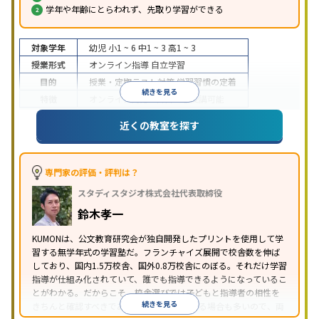
学年や年齢にとらわれず、先取り学習ができる
対象学年
幼児
小1 ~ 6
中1 ~ 3
高1 ~ 3
授業形式
オンライン指導
自立学習
目的
授業・定期テスト対策
学習習慣の定着
続きを見る
特徴
オンライン対応
1科目から受講可能
近くの教室を探す
専門家の評価・評判は？
スタディスタジオ株式会社代表取締役
鈴木孝一
KUMONは、公文教育研究会が独自開発したプリントを使用して学
習する無学年式の学習塾だ。フランチャイズ展開で校舎数を伸ば
しており、国内1.5万校舎、国外0.8万校舎にのぼる。それだけ学習
指導が仕組み化されていて、誰でも指導できるようになっているこ
とがわかる。だからこそ、校舎選びでは子どもと指導者の相性を
続きを見る
きちんと確認すべきである。近所に2校舎ある場合も多いので、両