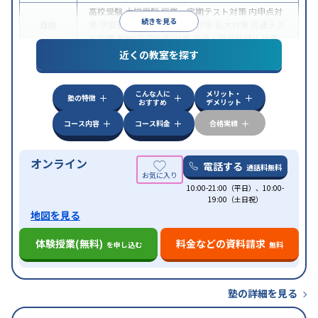
高校受験
大学受験
授業・定期テスト対策
内申点対
続きを見る
目的
策
学習習慣の定着
国公立大対策
私大対策
共通テス
ト対策
英検(英語検定)対策
英語・英会話特化対策
近くの教室を探す
中高一貫校生に対応
授業の振替可能
不登校生に対
特徴
応
学習にPC・タブレットを利用
オンライン対応
1
科目から受講可能
こんな人に
メリット・
塾の特徴
おすすめ
デメリット
コース内容
コース料金
合格実績
オンライン
電話する
通話料無料
10:00-21:00（平日）、10:00-
19:00（土日祝）
地図を見る
体験授業(無料)
料金などの資料請求
を申し込む
無料
塾の詳細を見る