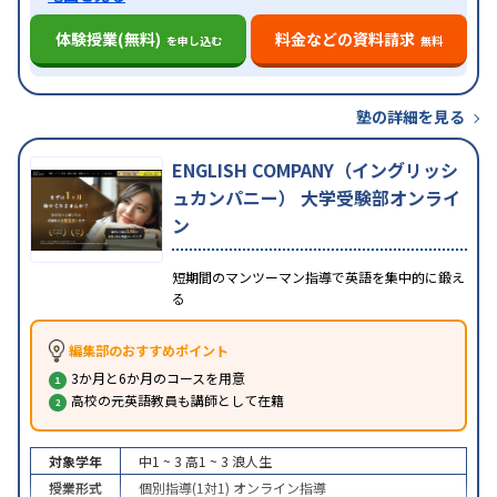
体験授業(無料)
料金などの資料請求
を申し込む
無料
塾の詳細を見る
ENGLISH COMPANY（イングリッシ
ュカンパニー） 大学受験部オンライ
ン
短期間のマンツーマン指導で英語を集中的に鍛え
る
編集部のおすすめポイント
3か月と6か月のコースを用意
高校の元英語教員も講師として在籍
対象学年
中1 ~ 3
高1 ~ 3
浪人生
授業形式
個別指導(1対1)
オンライン指導