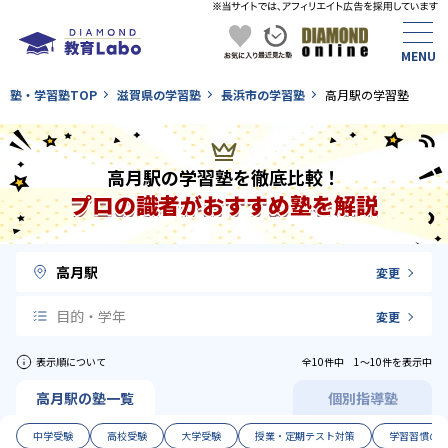
塾・学習塾TOP
滋賀県の学習塾
長浜市の学習塾
高月駅の学習塾
高月駅の学習塾を徹底比較！
プロの識者がおすすめ塾を解説
高月駅
変更
目的・学年
変更
表示順について
全10件中 1〜10件を表示中
高月駅の塾一覧
個別指導塾
中学受験
高校受験
大学受験
授業・定期テスト対策
学習習慣の