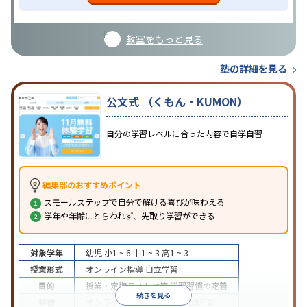
教室をもっと見る
塾の詳細を見る
公文式 （くもん・KUMON）
自分の学習レベルに合った内容で自学自習
編集部のおすすめポイント
スモールステップで自分で解ける喜びが味わえる
学年や年齢にとらわれず、先取り学習ができる
対象学年
幼児
小1 ~ 6
中1 ~ 3
高1 ~ 3
授業形式
オンライン指導
自立学習
目的
授業・定期テスト対策
学習習慣の定着
続きを見る
特徴
オンライン対応
1科目から受講可能