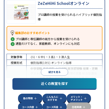
ZeZeHiHi Schoolオンライン
プロ講師の授業を受けられるハイブリッド個別指
導
編集部のおすすめポイント
プロ講師と専任講師の両方から授業を受けられる
通塾だけでなく、家庭教師、オンラインにも対応
対象学年
小1 ~ 6
中1 ~ 3
高1 ~ 3
浪人生
授業形式
個別指導(1対1)
オンライン指導
中学受験
高校受験
大学受験
医学部受験
授業・定期
続きを見る
テスト対策
内申点対策
学習習慣の定着
総合型選抜
(旧AO)対策
推薦入試対策
学校別特化対策
国公立大
目的
対策
私大対策
共通テスト対策
英検(英語検定)対策
近くの教室を探す
漢検(漢字検定)対策
数学特化対策
英語・英会話特化
対策
その他科目別特化対策
こんな人に
メリット・
中高一貫校生に対応
授業の振替可能
不登校生に対
塾の特徴
おすすめ
デメリット
特徴
応
オンライン対応
1科目から受講可能
季節講習の
みの受講可
自習室あり
コース内容
コース料金
合格実績