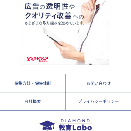
滋賀県
令和の大学受験は情報戦！
大学受験塾の選び方
ママテクエグザム
情報Ⅰ、数学が苦手な人注目！最短距離の学力
中学受験に熱心な市区町村ランキング
中国
進化する中高一貫校・高校
アップ法
小学校受験
鳥取県
島根県
岡山県
広島県
山口県
悩み多き「大学受験」相談室
家庭教師
四国
英語・英会話・英検対策
徳島県
香川県
愛媛県
高知県
小学校教師が解説！中学受験のリアル
教育ニュース最前線
九州・沖縄
教育ジャーナリストが徹底解説！ 大学受験の羅
福岡県
佐賀県
長崎県
熊本県
大分県
針盤
宮崎県
鹿児島県
沖縄県
編集方針・編集体制
お問い合わせ
会社概要
プライバシーポリシー