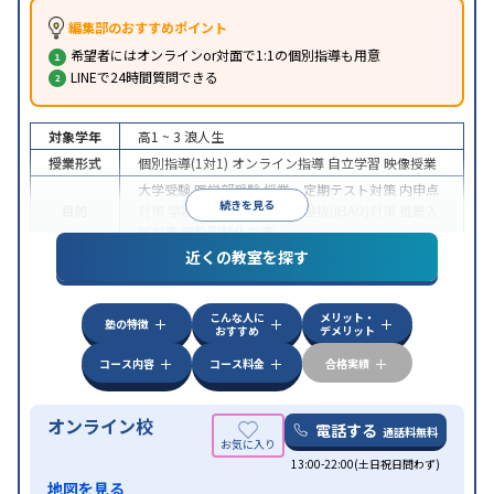
編集部のおすすめポイント
希望者にはオンラインor対面で1:1の個別指導も用意
LINEで24時間質問できる
対象学年
高1 ~ 3
浪人生
授業形式
個別指導(1対1)
オンライン指導
自立学習
映像授業
大学受験
医学部受験
授業・定期テスト対策
内申点
続きを見る
目的
対策
学習習慣の定着
総合型選抜(旧AO)対策
推薦入
試対策
学校別特化対策
近くの教室を探す
中高一貫校生に対応
授業の振替可能
不登校生に対
特徴
応
学習にPC・タブレットを利用
オンライン対応
1
科目から受講可能
こんな人に
メリット・
塾の特徴
おすすめ
デメリット
コース内容
コース料金
合格実績
オンライン校
電話する
通話料無料
13:00-22:00(土日祝日問わず)
地図を見る