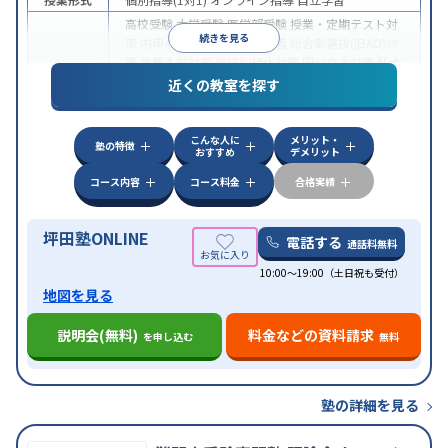
高校受験
大学受験
医学部受験
授業・定期テスト対
続きを見る
策
内申点対策
学習習慣の定着
総合型選抜(旧AO)対
策
推薦入試対策
学校別特化対策
国公立大対策
私大
目的
対策
共通テスト対策
英検(英語検定)対策
漢検(漢字
近くの教室を探す
検定)対策
数学特化対策
英語・英会話特化対策
その
他科目別特化対策
こんな人に
メリット・
中高一貫校生に対応
授業の振替可能
不登校生に対
塾の特徴
おすすめ
デメリット
応
学習にPC・タブレットを利用
オンライン対応
1
特徴
科目から受講可能
季節講習のみの受講可
発達障害
コース内容
コース料金
合格実績
の子どもに対応
坪田塾ONLINE
電話する
通話料無料
10:00～19:00（土日祝も受付）
地図を見る
説明会(無料)
料金などの資料請求
を申し込む
無料
塾の詳細を見る