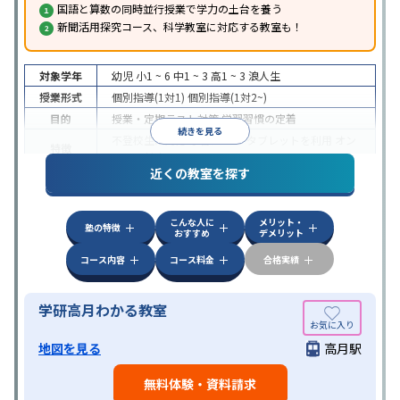
国語と算数の同時並行授業で学力の土台を養う
新聞活用探究コース、科学教室に対応する教室も！
対象学年
幼児
小1 ~ 6
中1 ~ 3
高1 ~ 3
浪人生
授業形式
個別指導(1対1)
個別指導(1対2~)
目的
授業・定期テスト対策
学習習慣の定着
続きを見る
不登校生に対応
学習にPC・タブレットを利用
オン
特徴
ライン対応
近くの教室を探す
こんな人に
メリット・
塾の特徴
おすすめ
デメリット
コース内容
コース料金
合格実績
学研高月わかる教室
地図を見る
高月駅
無料体験・資料請求