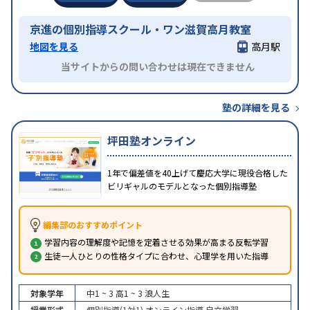
京進の個別指導スクール・ワン滋賀高月教室
地図を見る
高月駅
当サイトからの問い合わせは現在できません
塾の詳細を見る
坪田塾オンライン
1年で偏差値を40上げて慶応大学に現役合格した
ビリギャルのモデルとなった個別指導塾
編集部のおすすめポイント
学習内容の理解度や記憶を定着させる効果が高まる反転学習
生徒一人ひとりの性格タイプに合わせ、心理学を用いた指導
対象学年
中1 ~ 3
高1 ~ 3
浪人生
授業形式
個別指導(1対1)
オンライン指導
自立学習