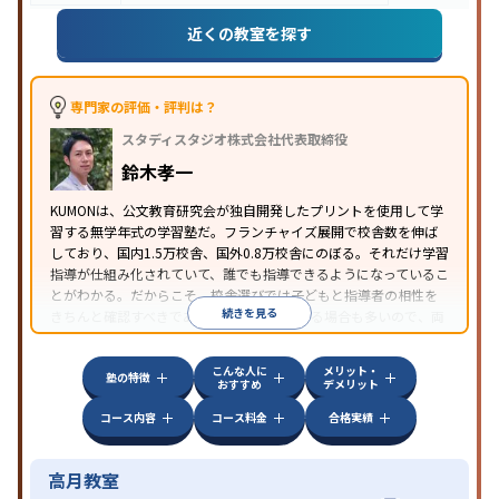
近くの教室を探す
専門家の評価・評判は？
スタディスタジオ株式会社代表取締役
鈴木孝一
KUMONは、公文教育研究会が独自開発したプリントを使用して学
習する無学年式の学習塾だ。フランチャイズ展開で校舎数を伸ば
しており、国内1.5万校舎、国外0.8万校舎にのぼる。それだけ学習
指導が仕組み化されていて、誰でも指導できるようになっているこ
とがわかる。だからこそ、校舎選びでは子どもと指導者の相性を
続きを見る
きちんと確認すべきである。近所に2校舎ある場合も多いので、両
方見学してみることをオススメする。
こんな人に
メリット・
塾の特徴
おすすめ
デメリット
コース内容
コース料金
合格実績
高月教室