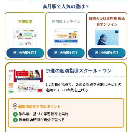
高月駅で人気の塾は？
難関大受験専門塾 現論
学研教室
坪田塾オンライン
会オンライン
近くの教室を探す
近くの教室を探す
近くの教室を探す
京進の個別指導スクール・ワン
1:2の個別指導で、褒める指導を実施し子どもの
定期テストの点数を上げる
編集部のおすすめポイント
脳科学に基づく学習指導を実施
授業開始時間が自分で選べる