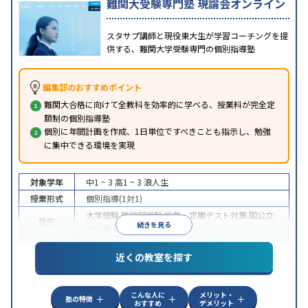
難関大受験専門塾 現論会オンライン
スタサプ講師と現役東大生が学習コーチングを提
供する、難関大学受験専門の個別指導塾
編集部のおすすめポイント
難関大合格に向けて全教科を効率的に学べる、授業料が完全定
額制の個別指導塾
個別に年間計画を作成、1日単位ですべきことも指示し、勉強
に集中できる環境を実現
対象学年
中1 ~ 3
高1 ~ 3
浪人生
授業形式
個別指導(1対1)
大学受験
医学部受験
授業・定期テスト対策
国公立
目的
続きを見る
大対策
英検(英語検定)対策
中高一貫校生に対応
授業の振替可能
オンライン対
特徴
近くの教室を探す
応
自習室あり
こんな人に
メリット・
塾の特徴
おすすめ
デメリット