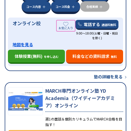
コース内容
コース料金
合格実績
オンライン校
電話する
通話料無料
9:00～18:00(土曜・日曜・祝日
を除く)
地図を見る
体験授業(無料)
料金などの資料請求
を申し込む
無料
塾の詳細を見る
MARCH専門オンライン塾 YD
Academia（ワイディーアカデミ
ア）オンライン
週1の面談＆個別カリキュラムでMARCH合格を目
指す！