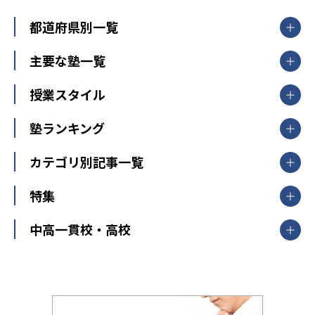
都道府県別一覧
北海道・東北
主要な塾一覧
北海道
青森県
岩手県
宮城県
秋田県
【掲載塾一覧を見る】
授業スタイル
山形県
福島県
臨海セミナー
関東
個別指導
塾ランキング
東京個別指導学院
東京都
神奈川県
埼玉県
千葉県
茨城県
集団授業
個別指導塾TOMAS
栃木県
群馬県
中学受験ランキング
カテゴリ別記事一覧
オンライン指導
明光義塾
大学受験ランキング
北陸
映像授業
ナビ個別指導学院
中学受験
特集
新潟県
富山県
石川県
福井県
個別教室のトライ
高校受験
東進ハイスクール
中部
開成番長直伝！子どもの受験を成功させる方法
中高一貫校・高校
大学受験
武田塾
愛知県
静岡県
岐阜県
三重県
長野県
令和時代の失敗しない塾選び
資格取得・学び直し
山梨県
2020年代の教育
中学入試最前線
教育費・塾代
中学受験最前線
近畿
てら先生の教育業界基本メソッド
座談会
大学入試改革
大阪府
運動と遊びを考える
兵庫県
京都府
奈良県
和歌山県
教育全般
親子で極める家庭学習