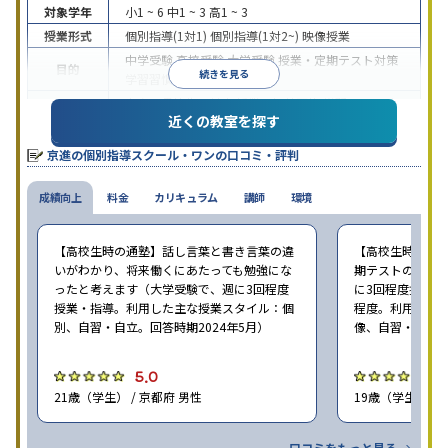
対象学年
小1 ~ 6
中1 ~ 3
高1 ~ 3
授業形式
個別指導(1対1)
個別指導(1対2~)
映像授業
中学受験
高校受験
大学受験
授業・定期テスト対策
目的
続きを見る
学習習慣の定着
中高一貫校生に対応
授業の振替可能
学習にPC・タ
特徴
近くの教室を探す
ブレットを利用
季節講習のみの受講可
※2024年6月調査。
大学受験塾・予備校のアンケート調査方法
を参照
京進の個別指導スクール・ワンの口コミ・評判
成績向上
料金
カリキュラム
講師
環境
【高校生時の通塾】話し言葉と書き言葉の違
【高校生時の通
いがわかり、将来働くにあたっても勉強にな
期テストの点数
ったと考えます（大学受験で、週に3回程度
に3回程度授業・指
授業・指導。利用した主な授業スタイル：個
程度。利用した
別、自習・自立。回答時期2024年5月）
像、自習・自立。
5.0
5
21歳（学生） / 京都府 男性
19歳（学生） / 
口コミをもっと見る