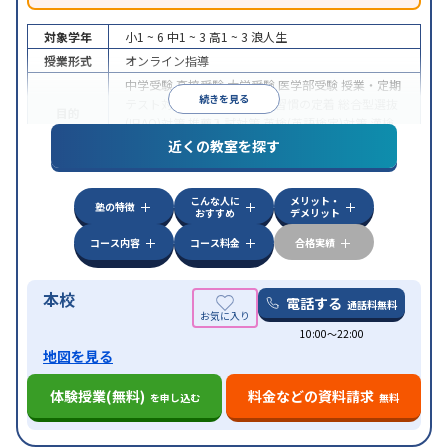
対象学年
小1 ~ 6
中1 ~ 3
高1 ~ 3
浪人生
授業形式
オンライン指導
中学受験
高校受験
大学受験
医学部受験
授業・定期
続きを見る
テスト対策
内申点対策
学習習慣の定着
総合型選抜
目的
(旧AO)対策
推薦入試対策
英検(英語検定)対策
漢検
(漢字検定)対策
近くの教室を探す
中高一貫校生に対応
成績保証制度あり
授業の振替
特徴
可能
不登校生に対応
学習にPC・タブレットを利用
こんな人に
メリット・
オンライン対応
1科目から受講可能
塾の特徴
おすすめ
デメリット
コース内容
コース料金
合格実績
本校
電話する
通話料無料
10:00〜22:00
地図を見る
体験授業(無料)
料金などの資料請求
を申し込む
無料