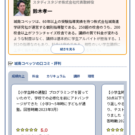
スタディスタジオ株式会社代表取締役
講可能
季節講習のみの受講可
※2023年3月調査。
小学校高学年の個別指導塾アンケート調査方法
を参
鈴木孝一
照
城南コベッツは、60年以上の受験指導実績を持つ株式会社城南進
学研究社が運営する個別指導塾である。250超の校舎のうち、200
校舎以上がフランチャイズ校舎である。講師の質で料金が変わる
ような制度はなく、講師は基本的に学生アルバイトが担当する。1
対2の指導なのもあり、料金は安めである。相性のいい学生講師に
続きを見る
上手く当たれば、コスパよく成績を上げられるだろう。
城南コベッツの口コミ・評判
成績向上
料金
カリキュラム
講師
環境
【小学生時の通塾】プログラミングを習って
【小学生時の通
いたので、学校での必修化を前にアドバンテ
50点以下でした
ージができた（小学3〜5年時に子どもが通
り返しやること
塾。回答時期:2023年3月）
り、テストの点数
りました（小学2
答時期:2023年3
5.0
4