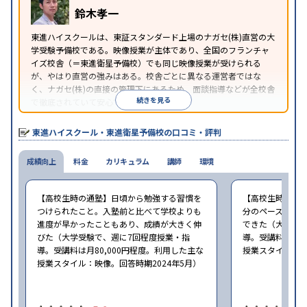
鈴木孝一
東進ハイスクールは、東証スタンダード上場のナガセ(株)直営の大
学受験予備校である。映像授業が主体であり、全国のフランチャ
イズ校舎（＝東進衛星予備校）でも同じ映像授業が受けられる
が、やはり直営の強みはある。校舎ごとに異なる運営者ではな
く、ナガセ(株)の直接の管理下にあるため、面談指導などが全校舎
続きを見る
で徹底されていて安心できる。
東進衛星予備校は、運営会社により指導方針や校舎のルールが異
なる。体験授業では、授業のみで判断するのではなく、担当者や
東進ハイスクール・東進衛星予備校の口コミ・評判
校舎雰囲気、校舎での合格実績などを確認すると良いだろう。
成績向上
料金
カリキュラム
講師
環境
【高校生時の通塾】日頃から勉強する習慣を
【高校生時の通
つけられたこと。入塾前と比べて学校よりも
分のペースで進
進度が早かったこともあり、成績が大きく伸
できた（大学受験
びた（大学受験で、週に7回程度授業・指
導。受講料は月8
導。受講料は月80,000円程度。利用した主な
授業スタイル：映
授業スタイル：映像。回答時期2024年5月）