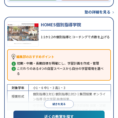
塾の詳細を見る
HOMES個別指導学院
1:1か1:2の個別指導とコーチングで点数を上げる
編集部のおすすめポイント
短期・中期・長期目標を明確にし、学習計画を作成・管理
こだわりのある4つの自習スペースから自分の学習環境を選べ
る
対象学年
小1 ~ 6
中1 ~ 3
高1 ~ 3
個別指導(1対1)
個別指導(1対2~)
集団授業
オンライ
授業形式
ン指導
自立学習
映像授業
続きを見る
中学受験
高校受験
大学受験
医学部受験
授業・定期
テスト対策
内申点対策
学習習慣の定着
総合型選抜
目的
(旧AO)対策
推薦入試対策
学校別特化対策
国公立大
近くの教室を探す