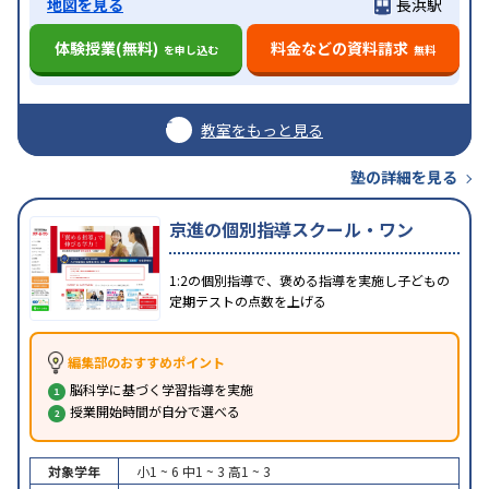
地図を見る
長浜駅
体験授業(無料)
料金などの資料請求
を申し込む
無料
教室をもっと見る
塾の詳細を見る
京進の個別指導スクール・ワン
1:2の個別指導で、褒める指導を実施し子どもの
定期テストの点数を上げる
編集部のおすすめポイント
脳科学に基づく学習指導を実施
授業開始時間が自分で選べる
対象学年
小1 ~ 6
中1 ~ 3
高1 ~ 3