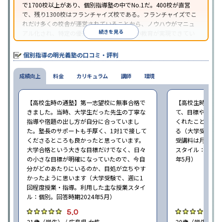
で1700校以上があり、個別指導塾の中でNo.1だ。400校が直営
で、残り1300校はフランチャイズ校である。フランチャイズでこ
れだけ多くの校舎が運営されていることから、ノウハウがマニュ
続きを見る
アル化され、特定の優秀な人材に依存しない教育が実現できてい
ることが推測される。
個別指導の明光義塾の口コミ・評判
成績向上
料金
カリキュラム
講師
環境
【高校生時の通塾】第一志望校に無事合格で
【高校生時の通
きました。当時、大学生だった先生の丁寧な
て、目標や勉強
指導や宿題の出し方が自分に合っていまし
くれたことが、
た。塾長のサポートも手厚く、1対1で接して
る（大学受験で、
くださるところも良かったと思っています。
受講料は月35,
大学合格という大きな目標だけでなく、日々
スタイル：個別、
の小さな目標が明確になっていたので、今自
年5月）
分がどのあたりにいるのか、目処が立ちやす
かったように思います（大学受験で、週に1
回程度授業・指導。利用した主な授業スタイ
ル：個別。回答時期2024年5月）
5.0
4
21歳（学生） / 広島県 女性
20歳（学生） / 