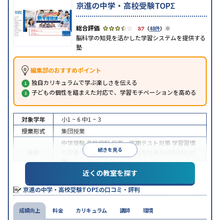
京進の中学・高校受験TOPΣ
※
3.7
（
48件
）
脳科学の知見を活かした学習システムを提供する
塾
編集部のおすすめポイント
独自カリキュラムで学ぶ楽しさを伝える
子どもの個性を踏まえた対応で、学習モチベーションを高める
対象学年
小1 ~ 6
中1 ~ 3
授業形式
集団授業
中学受験
高校受験
授業・定期テスト対策
学習習慣
続きを見る
目的
の定着
学校別特化対策
各種検定対策
科目別特化対
策
近くの教室を探す
授業の振替可能
学習にPC・タブレットを利用
1科
特徴
目から受講可能
京進の中学・高校受験TOPΣの口コミ・評判
※2023年10月調査。
小学校高学年の集団塾アンケート調査方法
を参照
成績向上
料金
カリキュラム
講師
環境