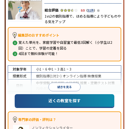
※
3.5
（
51件
）
1vs2の個別指導で、ほめる指導により子どものや
る気をアップ
編集部のおすすめポイント
覚えた単元を、家庭学習や自習室で最低3回解く（小学生は2
回）ことで、学習の定着を図る
4回まで無料体験が可能！
対象学年
小1 ~ 6
中1 ~ 3
高1 ~ 3
授業形式
個別指導(1対2~)
オンライン指導
映像授業
中学受験
高校受験
大学受験
授業・定期テスト対策
目的
続きを見る
内申点対策
学習習慣の定着
成績保証制度あり
授業の振替可能
オンライン対応
近くの教室を探す
特徴
1科目から受講可能
季節講習のみの受講可
自習室あ
り
※2023年3月調査。
小学校高学年の個別指導塾アンケート調査方法
を参
照
専門家の評価・評判は？
ノンフィクションライター