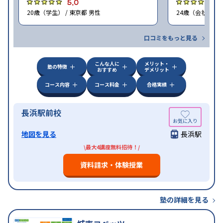
5.0
5
20歳（学生） / 東京都 男性
24歳（会社員<正
口コミをもっと見る
こんな人に
メリット・
塾の特徴
おすすめ
デメリット
コース内容
コース料金
合格実績
長浜駅前校
地図を見る
長浜駅
\最大4講座無料招待！/
資料請求・体験授業
塾の詳細を見る