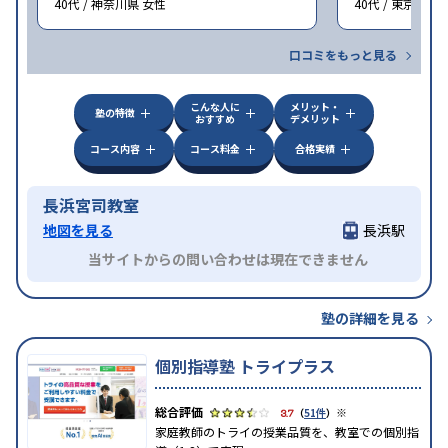
40代 / 神奈川県 女性
40代 / 東京都 女
口コミをもっと見る
こんな人に
メリット・
塾の特徴
おすすめ
デメリット
コース内容
コース料金
合格実績
長浜宮司教室
地図を見る
長浜駅
当サイトからの問い合わせは現在できません
塾の詳細を見る
個別指導塾 トライプラス
※
3.7
（
51件
）
家庭教師のトライの授業品質を、教室での個別指