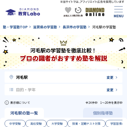
塾・学習塾TOP
滋賀県の学習塾
長浜市の学習塾
河毛駅の学習塾
河毛駅の学習塾を徹底比較！
プロの識者がおすすめ塾を解説
河毛駅
変更
目的・学年
変更
表示順について
全24件中 1〜20件を表示中
河毛駅の塾一覧
個別指導塾
中学受験
高校受験
大学受験
授業・定期テスト対策
学習習慣の