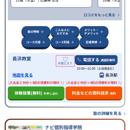
口コミをもっと見る
こんな人に
メリット・
塾の特徴
おすすめ
デメリット
コース内容
コース料金
合格実績
長浜教室
電話する
通話料無料
10:00〜21:00（土日祝含む）
地図を見る
長浜駅
\入会金と90分×4回の授業料が無料！/
\入会金と90分×4回の授業料が無料！/
体験授業(無料)
料金などの資料請求
を申し込む
無料
塾の詳細を見る
ナビ個別指導学院