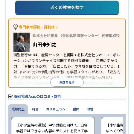
推薦入試対策
学校別特化対策
各種検定対策
近くの教室を探す
授業の振替可能
学習にPC・タブレットを利用
オン
特徴
ライン対応
1科目から受講可能
季節講習のみの受講
可
※2023年3月調査。
小学校高学年の個別指導塾アンケート調査方法
を参
専門家の評価・評判は？
照
株式会社私塾界 （全国私塾情報センター）代表取締役
山田未知之
個別指導Axisは、能開センターを展開する株式会社ワオ・コーポレ
ーションがフランチャイズ展開する個別指導塾。「目標に向かう
力」「合格できる力」「自立した心」の育成を目標としている。1
対1または1対2の個別指導の他にも学習スタイルがあり、「双方向
ライブ授業のオンラインゼミ」「教科書準拠AI学習AxisPLUS」
続きを見る
「オンライン家庭教師」など、さまざまな学習スタイルを目的
別・科目別に選択することができる。
個別指導Axisの口コミ・評判
成績向上
料金
カリキュラム
講師
環境
【小学生時の通塾】中学受験に向けて、自宅
【小学生時の通
学習ではできない内容のテキストを使って学
ゆっくり取り組む