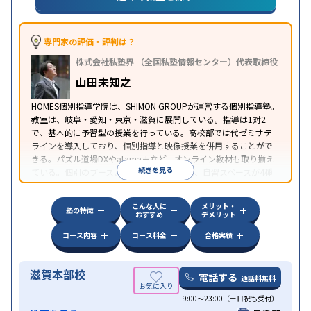
対策
私大対策
共通テスト対策
その他科目別特化対
策
中高一貫校生に対応
授業の振替可能
不登校生に対
専門家の評価・評判は？
応
学習にPC・タブレットを利用
オンライン対応
1
特徴
株式会社私塾界 （全国私塾情報センター）代表取締役
科目から受講可能
季節講習のみの受講可
発達障害
の子どもに対応
自習室あり
山田未知之
HOMES個別指導学院は、SHIMON GROUPが運営する個別指導塾。
教室は、岐阜・愛知・東京・滋賀に展開している。指導は1対2
で、基本的に予習型の授業を行っている。高校部では代ゼミサテ
ラインを導入しており、個別指導と映像授業を併用することがで
きる。パズル道場DXやatama＋など、オンライン教材も取り揃え
続きを見る
ている。個別のブース、フリースペースなど、自習スペースが4種
類あるのも特徴だ。
こんな人に
メリット・
塾の特徴
おすすめ
デメリット
コース内容
コース料金
合格実績
滋賀本部校
電話する
通話料無料
9:00～23:00（土日祝も受付）