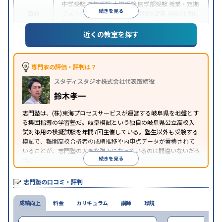
中学受験
高校受験
大学受験
医学部受験
授業・定期
続きを見る
目的
テスト対策
内申点対策
学習習慣の定着
学校別特化
対策
近くの教室を探す
特徴
入塾に学力基準あり
季節講習のみの受講可
※2024年6月調査。
大学受験塾・予備校のアンケート調査方法
を参照
専門家の評価・評判は？
スタディスタジオ株式会社代表取締役
鈴木孝一
志門塾は、(株)東海プロセスサービスが運営する岐阜県を地盤とす
る集団指導の学習塾だ。岐阜模試という独自の岐阜県公立高校入
試対策用の模擬試験を年間7回主催している。塾生以外も受験する
模試で、難関高校合格者の成績推移や内申点データが蓄積されて
いることが、志門塾の大きな強みになっているのは間違いないだろ
続きを見る
う。
志門塾の口コミ・評判
成績向上
料金
カリキュラム
講師
環境