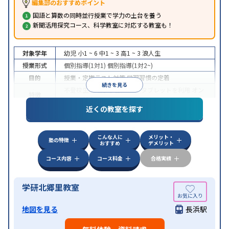
編集部のおすすめポイント
国語と算数の同時並行授業で学力の土台を養う
新聞活用探究コース、科学教室に対応する教室も！
対象学年
幼児
小1 ~ 6
中1 ~ 3
高1 ~ 3
浪人生
授業形式
個別指導(1対1)
個別指導(1対2~)
目的
授業・定期テスト対策
学習習慣の定着
続きを見る
不登校生に対応
学習にPC・タブレットを利用
オン
特徴
ライン対応
近くの教室を探す
こんな人に
メリット・
塾の特徴
おすすめ
デメリット
コース内容
コース料金
合格実績
学研北郷里教室
地図を見る
長浜駅