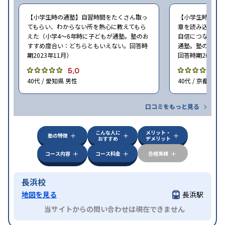
【小学生時の通塾】自習時間をたくさん取っ
【小学生時の通
てもらい、わからない所を熱心に教えてもら
章を読み込む能
えた（小学4〜6年時に子どもが通塾。塾のお
自信につながった
すすめ度合い：どちらともいえない。回答時
通塾。塾のおす
期2023年11月）
回答時期2023年
5.0
5
40代 / 愛知県 男性
40代 / 京都府 女
口コミをもっと見る
こんな人に
メリット・
塾の特徴
おすすめ
デメリット
コース内容
コース料金
合格実績
長浜校
地図を見る
長浜駅
当サイトからの問い合わせは現在できません