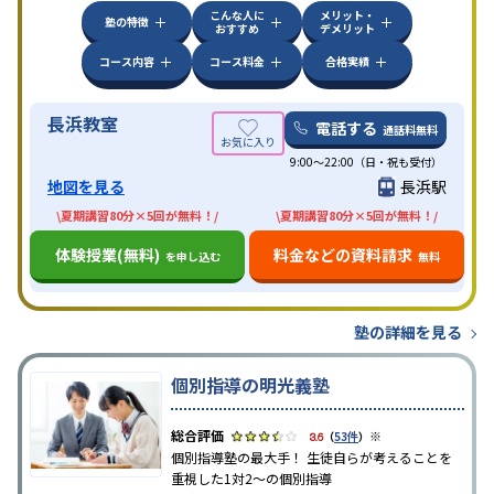
こんな人に
メリット・
塾の特徴
おすすめ
デメリット
コース内容
コース料金
合格実績
長浜教室
電話する
通話料無料
9:00～22:00（日・祝も受付）
地図を見る
長浜駅
\夏期講習80分×5回が無料！/
\夏期講習80分×5回が無料！/
体験授業(無料)
料金などの資料請求
を申し込む
無料
塾の詳細を見る
個別指導の明光義塾
※
3.6
（
53件
）
個別指導塾の最大手！ 生徒自らが考えることを
重視した1対2〜の個別指導