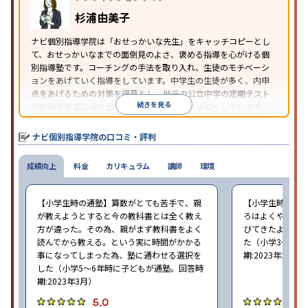
杉浦由美子
ナビ個別指導学院は「おせっかいな先生」をキャッチコピーとし
て、おせっかいなまでの面倒見のよさ、褒める指導を心がける個
別指導塾です。コーチングの手法を取り入れ、生徒のモチベーシ
ョンをあげていく指導をしています。中学生の生徒が多く、内申
点をあげるための対策を得意とし、地元の公立中学の定期テスト
続きを見る
の範囲を教室に貼り出すなど手厚く学習をフォローしています。
オリジナルテキストを使用しており、特に英語は各教科書に合わ
せたテキストを使った「先取り学習」で理解度を深められます。
ナビ個別指導学院の口コミ・評判
成績向上
料金
カリキュラム
講師
環境
【小学生時の通塾】算数がとても苦手で、親
【小学生時の通
が教えようとすると今の教科書とは全く教え
ろはよくやり方
方が違った。その為、親がまず教科書をよく
びてきたようで
読んでから教える。という実に時間がかかる
た（小学3〜6年
事になってしまった為、塾に通わせる選択を
期:2023年3月）
した（小学5〜6年時に子どもが通塾。回答時
期:2023年3月）
5.0
4