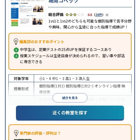
城南コベッツ
※
3.2
（
26件
）
1vs1と1vs2のどちらも可能な個別指導で苦手分野
や興味、関心から生徒に合った指導で成績UP！
編集部のおすすめポイント
中学生は、定期テストの25点UPを保証するコースあり
授業スケジュールは生徒自身が決められるので、習い事や部活
に専念できる
対象学年
小1 ~ 6
中1 ~ 3
高1 ~ 3
浪人生
個別指導(1対1)
個別指導(1対2~)
オンライン指導
映
授業形式
像授業
続きを見る
中学受験
高校受験
大学受験
授業・定期テスト対策
内申点対策
学習習慣の定着
総合型選抜(旧AO)対策
目的
推薦入試対策
学校別特化対策
国公立大対策
私大対
近くの教室を探す
策
共通テスト対策
英検(英語検定)対策
その他科目
別特化対策
中高一貫校生に対応
成績保証制度あり
授業の振替
専門家の評価・評判は？
特徴
可能
不登校生に対応
オンライン対応
1科目から受