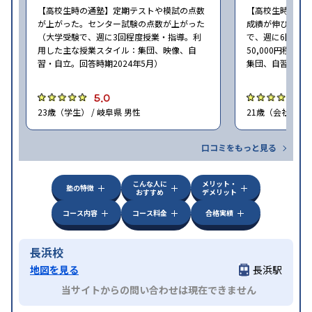
【高校生時の通塾】定期テストや模試の点数
【高校生時の通
が上がった。センター試験の点数が上がった
成績が伸びた。
（大学受験で、週に3回程度授業・指導。利
で、週に6回程度
用した主な授業スタイル：集団、映像、自
50,000円程
習・自立。回答時期2024年5月）
集団、自習・自立
5.0
5
23歳（学生） / 岐阜県 男性
21歳（会社員<正
口コミをもっと見る
こんな人に
メリット・
塾の特徴
おすすめ
デメリット
コース内容
コース料金
合格実績
長浜校
地図を見る
長浜駅
当サイトからの問い合わせは現在できません