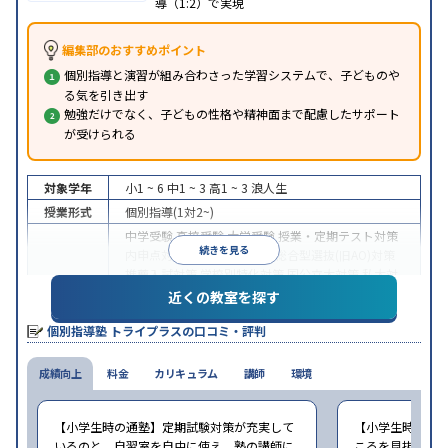
導（1:2）で実現
編集部のおすすめポイント
個別指導と演習が組み合わさった学習システムで、子どものや
る気を引き出す
勉強だけでなく、子どもの性格や精神面まで配慮したサポート
が受けられる
対象学年
小1 ~ 6
中1 ~ 3
高1 ~ 3
浪人生
授業形式
個別指導(1対2~)
中学受験
高校受験
大学受験
授業・定期テスト対策
続きを見る
内申点対策
学習習慣の定着
総合型選抜(旧AO)対策
推薦入試対策
学校別特化対策
国公立大対策
私大対
目的
策
共通テスト対策
英検(英語検定)対策
漢検(漢字検
近くの教室を探す
定)対策
数学特化対策
英語・英会話特化対策
その他
個別指導塾 トライプラスの口コミ・評判
科目別特化対策
中高一貫校生に対応
授業の振替可能
不登校生に対
成績向上
特徴
料金
応
学習にPC・タブレットを利用
カリキュラム
講師
環境
1科目から受講可
能
季節講習のみの受講可
自習室あり
※2023年3月調査。
小学校高学年の個別指導塾アンケート調査方法
を参
【小学生時の通塾】定期試験対策が充実して
【小学生時の通
照
いるのと、自習室を自由に使え、塾の講師に
ころを見抜いて