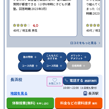
質問が都度できる（小学6年時に子どもが通
り組んでくれた
塾。回答時期:2023年3月）
まった（小学5〜
時期:2023年3月
4.0
4
40代 / 埼玉県 男性
40代 / 埼玉県 女
口コミをもっと見る
こんな人に
メリット・
塾の特徴
おすすめ
デメリット
コース内容
コース料金
合格実績
長浜校
電話する
通話料無料
10:00～22:00（土日祝も受付）
地図を見る
長浜駅
体験授業(無料)
料金などの資料請求
を申し込む
無料