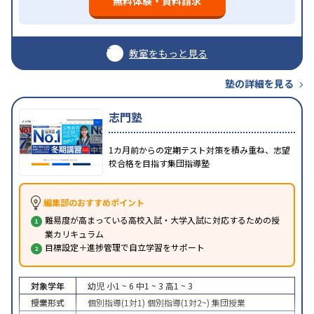
無料体験・資料請求
教室をもっと見る
塾の詳細を見る
志門塾
1カ月前からの定期テスト対策を積み重ね、志望
校合格を目指す集団指導塾
編集部のおすすめポイント
難易度が高まっている高校入試・大学入試に対応するための授
業カリキュラム
目標設定＋進捗管理で自立学習をサポート
対象学年
幼児
小1 ~ 6
中1 ~ 3
高1 ~ 3
授業形式
個別指導(1対1)
個別指導(1対2~)
集団授業