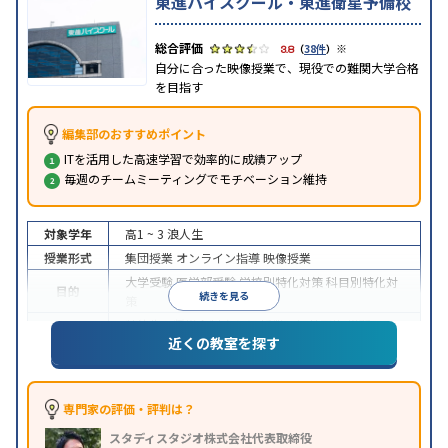
東進ハイスクール・東進衛星予備校
※
3.8
（
38件
）
自分に合った映像授業で、現役での難関大学合格
を目指す
編集部のおすすめポイント
ITを活用した高速学習で効率的に成績アップ
毎週のチームミーティングでモチベーション維持
対象学年
高1 ~ 3
浪人生
授業形式
集団授業
オンライン指導
映像授業
大学受験
医学部受験
学校別特化対策
科目別特化対
目的
続きを見る
策
特待生・奨学金制度あり
授業の振替可能
学習に
近くの教室を探す
特徴
PC・タブレットを利用
1科目から受講可能
季節講
習のみの受講可
※2024年6月調査。
大学受験塾・予備校のアンケート調査方法
を参照
専門家の評価・評判は？
スタディスタジオ株式会社代表取締役