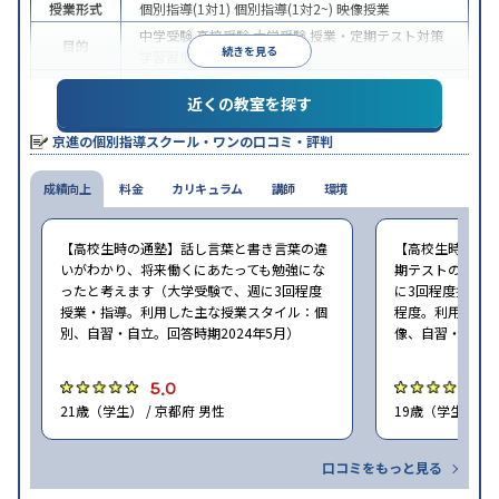
授業形式
個別指導(1対1)
個別指導(1対2~)
映像授業
中学受験
高校受験
大学受験
授業・定期テスト対策
目的
続きを見る
学習習慣の定着
中高一貫校生に対応
授業の振替可能
学習にPC・タ
特徴
近くの教室を探す
ブレットを利用
季節講習のみの受講可
※2024年6月調査。
大学受験塾・予備校のアンケート調査方法
を参照
京進の個別指導スクール・ワンの口コミ・評判
成績向上
料金
カリキュラム
講師
環境
【高校生時の通塾】話し言葉と書き言葉の違
【高校生時の通
いがわかり、将来働くにあたっても勉強にな
期テストの点数
ったと考えます（大学受験で、週に3回程度
に3回程度授業・指
授業・指導。利用した主な授業スタイル：個
程度。利用した
別、自習・自立。回答時期2024年5月）
像、自習・自立。
5.0
5
21歳（学生） / 京都府 男性
19歳（学生） / 
口コミをもっと見る