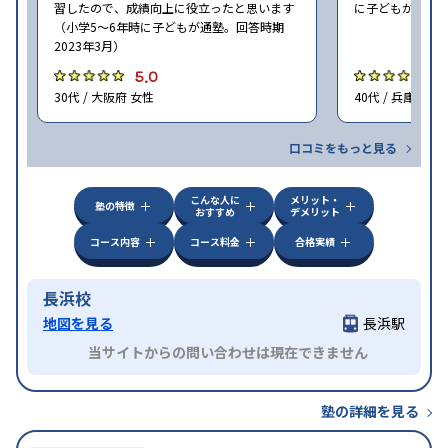
習したので、成績向上に役立ったと思います
に子どもが通塾。
（小学5〜6年時に子どもが通塾。回答時期
2023年3月）
5.0
5
30代 / 大阪府 女性
40代 / 兵庫県 女
口コミをもっと見る
こんな人に
メリット・
塾の特徴
おすすめ
デメリット
コース内容
コース料金
合格実績
長浜校
地図を見る
長浜駅
当サイトからの問い合わせは現在できません
塾の詳細を見る