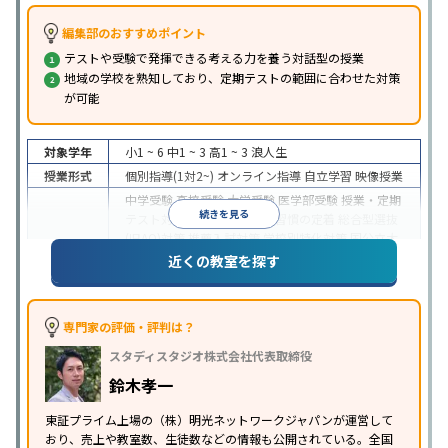
編集部のおすすめポイント
テストや受験で発揮できる考える力を養う対話型の授業
地域の学校を熟知しており、定期テストの範囲に合わせた対策
が可能
対象学年
小1 ~ 6
中1 ~ 3
高1 ~ 3
浪人生
授業形式
個別指導(1対2~)
オンライン指導
自立学習
映像授業
中学受験
高校受験
大学受験
医学部受験
授業・定期
続きを見る
テスト対策
内申点対策
学習習慣の定着
総合型選抜
(旧AO)対策
推薦入試対策
学校別特化対策
国公立大
目的
対策
私大対策
共通テスト対策
英検(英語検定)対策
近くの教室を探す
漢検(漢字検定)対策
数学特化対策
英語・英会話特化
対策
その他科目別特化対策
中高一貫校生に対応
特待生・奨学金制度あり
授業
専門家の評価・評判は？
の振替可能
不登校生に対応
学習にPC・タブレット
スタディスタジオ株式会社代表取締役
特徴
を利用
オンライン対応
1科目から受講可能
季節講
習のみの受講可
発達障害の子どもに対応
自習室あ
鈴木孝一
り
※2023年3月調査。
小学校高学年の個別指導塾アンケート調査方法
を参
東証プライム上場の（株）明光ネットワークジャパンが運営して
おり、売上や教室数、生徒数などの情報も公開されている。全国
照