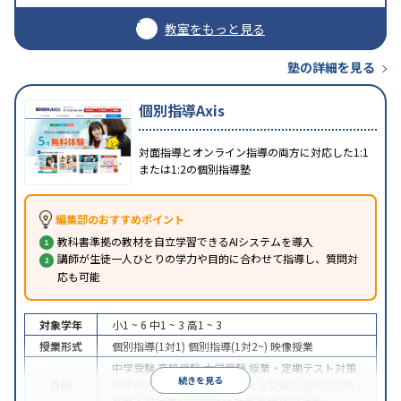
教室をもっと見る
塾の詳細を見る
個別指導Axis
対面指導とオンライン指導の両方に対応した1:1
または1:2の個別指導塾
編集部のおすすめポイント
教科書準拠の教材を自立学習できるAIシステムを導入
講師が生徒一人ひとりの学力や目的に合わせて指導し、質問対
応も可能
対象学年
小1 ~ 6
中1 ~ 3
高1 ~ 3
授業形式
個別指導(1対1)
個別指導(1対2~)
映像授業
中学受験
高校受験
大学受験
授業・定期テスト対策
続きを見る
目的
内申点対策
学習習慣の定着
総合型選抜(旧AO)対策