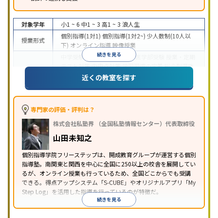
対象学年
小1 ~ 6
中1 ~ 3
高1 ~ 3
浪人生
個別指導(1対1)
個別指導(1対2~)
少人数制(10人以
授業形式
下)
オンライン指導
映像授業
続きを見る
中学受験
高校受験
大学受験
医学部受験
授業・定期
テスト対策
内申点対策
学習習慣の定着
総合型選抜
(旧AO)対策
推薦入試対策
学校別特化対策
国公立大
近くの教室を探す
目的
対策
私大対策
共通テスト対策
英検(英語検定)対策
漢検(漢字検定)対策
数学特化対策
英語・英会話特化
対策
その他科目別特化対策
専門家の評価・評判は？
中高一貫校生に対応
特待生・奨学金制度あり
成績
株式会社私塾界 （全国私塾情報センター）代表取締役
保証制度あり
授業の振替可能
学習にPC・タブレッ
特徴
トを利用
オンライン対応
1科目から受講可能
季節
山田未知之
講習のみの受講可
自習室あり
個別指導学院フリーステップは、開成教育グループが運営する個別
指導塾。南関東と関西を中心に全国に250以上の校舎を展開してい
るが、オンライン授業も行っているため、全国どこからでも受講
できる。得点アップシステム「S-CUBE」やオリジナルアプリ「My
Step Log」を活用した指導を行っているのが特徴だ。
続きを見る