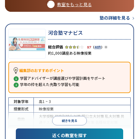
教室をもっと見る
塾の詳細を見る
河合塾マナビス
※
3.7
（
40件
）
約1,000講座ある映像授業
編集部のおすすめポイント
学習アドバイザーが講座選びや学習計画をサポート
学年の枠を超えた先取り学習も可能
対象学年
高1 ~ 3
授業形式
映像授業
大学受験
学校別特化対策
国公立大対策
私大対策
共
目的
続きを見る
通テスト対策
英検(英語検定)対策
各種検定対策
中高一貫校生に対応
学習にPC・タブレットを利用
近くの教室を探す
特徴
1科目から受講可能
季節講習のみの受講可
自習室あ