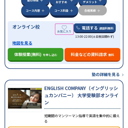
塾の特徴
おすすめ
デメリット
コース内容
コース料金
合格実績
オンライン校
電話する
通話料無料
13:00-22:00(土日祝日問わず)
地図を見る
体験授業(無料)
料金などの資料請求
を申し込む
無料
塾の詳細を見る
ENGLISH COMPANY（イングリッシ
ュカンパニー） 大学受験部オンライ
ン
短期間のマンツーマン指導で英語を集中的に鍛え
る