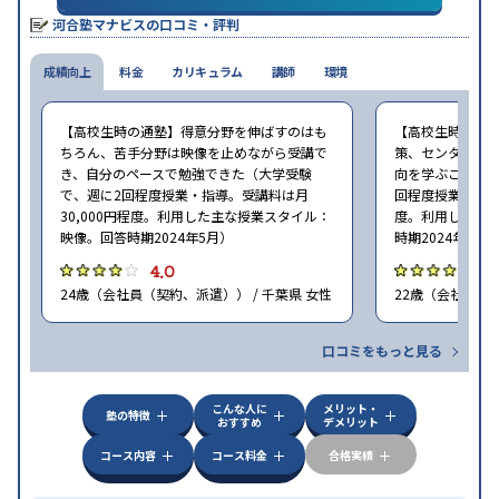
り
河合塾マナビスの口コミ・評判
※2024年6月調査。
大学受験塾・予備校のアンケート調査方法
を参照
成績向上
料金
カリキュラム
講師
環境
【高校生時の通塾】得意分野を伸ばすのはも
【高校生時の通
ちろん、苦手分野は映像を止めながら受講で
策、センター試
き、自分のペースで勉強できた（大学受験
向を学ぶことがで
で、週に2回程度授業・指導。受講料は月
回程度授業・指導
30,000円程度。利用した主な授業スタイル：
度。利用した主
映像。回答時期2024年5月）
時期2024年5月
4.0
4
24歳（会社員（契約、派遣）） / 千葉県 女性
22歳（会社員<正
口コミをもっと見る
こんな人に
メリット・
塾の特徴
おすすめ
デメリット
コース内容
コース料金
合格実績