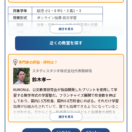
対象学年
幼児
小1 ~ 6
中1 ~ 3
高1 ~ 3
授業形式
オンライン指導
自立学習
目的
授業・定期テスト対策
学習習慣の定着
続きを見る
特徴
オンライン対応
1科目から受講可能
近くの教室を探す
専門家の評価・評判は？
スタディスタジオ株式会社代表取締役
鈴木孝一
KUMONは、公文教育研究会が独自開発したプリントを使用して学
習する無学年式の学習塾だ。フランチャイズ展開で校舎数を伸ば
しており、国内1.5万校舎、国外0.8万校舎にのぼる。それだけ学習
指導が仕組み化されていて、誰でも指導できるようになっているこ
とがわかる。だからこそ、校舎選びでは子どもと指導者の相性を
続きを見る
きちんと確認すべきである。近所に2校舎ある場合も多いので、両
方見学してみることをオススメする。
こんな人に
メリット・