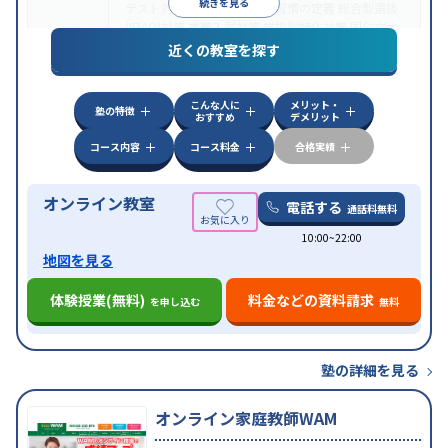
続きを見る
テスト対策
内申点対策
学習習慣の定着
総合型選抜
(旧AO)対策
推薦入試対策
学校別特化対策
国公立大
目的
対策
私大対策
共通テスト対策
英検(英語検定)対策
近くの教室を探す
漢検(漢字検定)対策
数学特化対策
英語・英会話特化
対策
その他科目別特化対策
こんな人に
メリット・
中高一貫校生に対応
授業の振替可能
不登校生に対
塾の特徴
おすすめ
デメリット
特徴
応
オンライン対応
1科目から受講可能
季節講習の
みの受講可
自習室あり
コース内容
コース料金
合格実績
オンライン教室
電話する
通話料無料
10:00~22:00
地図を見る
体験授業(無料)
料金などの資料請求
を申し込む
無料
塾の詳細を見る
オンライン家庭教師WAM