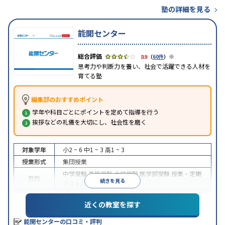
塾の詳細を見る
能開センター
※
3.9
（
60件
）
思考力や判断力を養い、社会で活躍できる人材を
育てる塾
編集部のおすすめポイント
学年や科目ごとにポイントを定めて指導を行う
挨拶などの礼儀を大切にし、社会性を磨く
対象学年
小2 ~ 6
中1 ~ 3
高1 ~ 3
授業形式
集団授業
中学受験
高校受験
大学受験
医学部受験
授業・定期
目的
続きを見る
テスト対策
※2023年10月調査。
小学校高学年の集団塾アンケート調査方法
を参照
近くの教室を探す
能開センターの口コミ・評判