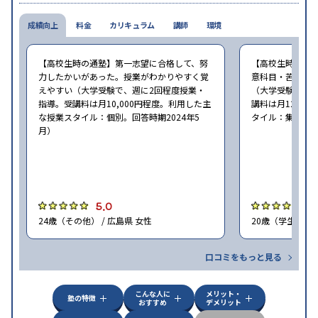
成績向上
料金
カリキュラム
講師
環境
【高校生時の通塾】第一志望に合格して、努
【高校生時の通
力したかいがあった。授業がわかりやすく覚
意科目・苦手科
えやすい（大学受験で、週に2回程度授業・
（大学受験で、週
指導。受講料は月10,000円程度。利用した主
講料は月12,0
な授業スタイル：個別。回答時期2024年5
タイル：集団。回
月）
5.0
5
24歳（その他） / 広島県 女性
20歳（学生） / 
口コミをもっと見る
こんな人に
メリット・
塾の特徴
おすすめ
デメリット