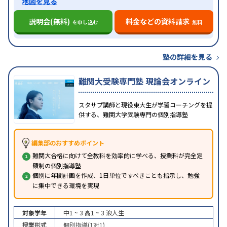
地図を見る
説明会(無料)
料金などの資料請求
を申し込む
無料
塾の詳細を見る
難関大受験専門塾 現論会オンライン
スタサプ講師と現役東大生が学習コーチングを提
供する、難関大学受験専門の個別指導塾
編集部のおすすめポイント
難関大合格に向けて全教科を効率的に学べる、授業料が完全定
額制の個別指導塾
個別に年間計画を作成、1日単位ですべきことも指示し、勉強
に集中できる環境を実現
対象学年
中1 ~ 3
高1 ~ 3
浪人生
授業形式
個別指導(1対1)