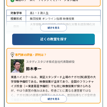
対象学年
高1 ~ 3
浪人生
授業形式
集団授業
オンライン指導
映像授業
大学受験
医学部受験
学校別特化対策
科目別特化対
目的
続きを見る
策
特待生・奨学金制度あり
授業の振替可能
学習に
近くの教室を探す
特徴
PC・タブレットを利用
1科目から受講可能
季節講
習のみの受講可
※2024年6月調査。
大学受験塾・予備校のアンケート調査方法
を参照
専門家の評価・評判は？
スタディスタジオ株式会社代表取締役
鈴木孝一
東進ハイスクールは、東証スタンダード上場のナガセ(株)直営の大
学受験予備校である。映像授業が主体であり、全国のフランチャ
イズ校舎（＝東進衛星予備校）でも同じ映像授業が受けられる
が、やはり直営の強みはある。校舎ごとに異なる運営者ではな
く、ナガセ(株)の直接の管理下にあるため、面談指導などが全校舎
続きを見る
で徹底されていて安心できる。
東進衛星予備校は、運営会社により指導方針や校舎のルールが異