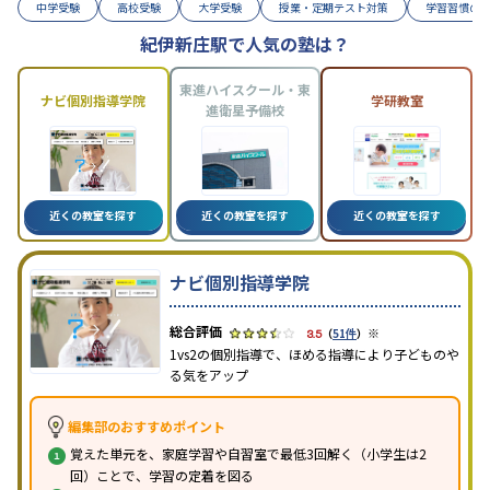
中学受験
高校受験
大学受験
授業・定期テスト対策
学習習慣の
紀伊新庄駅で人気の塾は？
東進ハイスクール・東
ナビ個別指導学院
学研教室
進衛星予備校
近くの教室を探す
近くの教室を探す
近くの教室を探す
ナビ個別指導学院
※
3.5
（
51件
）
1vs2の個別指導で、ほめる指導により子どものや
る気をアップ
編集部のおすすめポイント
覚えた単元を、家庭学習や自習室で最低3回解く（小学生は2
回）ことで、学習の定着を図る