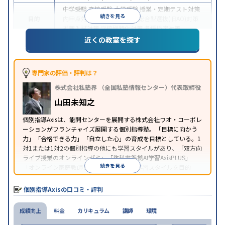
中学受験
高校受験
大学受験
授業・定期テスト対策
続きを見る
目的
内申点対策
学習習慣の定着
総合型選抜(旧AO)対策
推薦入試対策
学校別特化対策
各種検定対策
近くの教室を探す
授業の振替可能
学習にPC・タブレットを利用
オン
特徴
ライン対応
1科目から受講可能
季節講習のみの受講
可
※2023年3月調査。
小学校高学年の個別指導塾アンケート調査方法
を参
専門家の評価・評判は？
照
株式会社私塾界 （全国私塾情報センター）代表取締役
山田未知之
個別指導Axisは、能開センターを展開する株式会社ワオ・コーポレ
ーションがフランチャイズ展開する個別指導塾。「目標に向かう
力」「合格できる力」「自立した心」の育成を目標としている。1
対1または1対2の個別指導の他にも学習スタイルがあり、「双方向
ライブ授業のオンラインゼミ」「教科書準拠AI学習AxisPLUS」
続きを見る
「オンライン家庭教師」など、さまざまな学習スタイルを目的
別・科目別に選択することができる。
個別指導Axisの口コミ・評判
成績向上
料金
カリキュラム
講師
環境