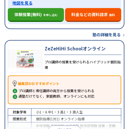
地図を見る
体験授業(無料)
料金などの資料請求
を申し込む
無料
塾の詳細を見る
ZeZeHiHi Schoolオンライン
プロ講師の授業を受けられるハイブリッド個別指
導
編集部のおすすめポイント
プロ講師と専任講師の両方から授業を受けられる
通塾だけでなく、家庭教師、オンラインにも対応
対象学年
小1 ~ 6
中1 ~ 3
高1 ~ 3
浪人生
授業形式
個別指導(1対1)
オンライン指導
中学受験
高校受験
大学受験
医学部受験
授業・定期