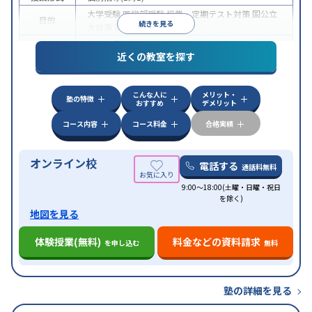
大学受験
医学部受験
授業・定期テスト対策
国公立
目的
続きを見る
大対策
英検(英語検定)対策
中高一貫校生に対応
授業の振替可能
オンライン対
特徴
近くの教室を探す
応
自習室あり
こんな人に
メリット・
塾の特徴
おすすめ
デメリット
コース内容
コース料金
合格実績
オンライン校
電話する
通話料無料
9:00～18:00(土曜・日曜・祝日
を除く)
地図を見る
体験授業(無料)
料金などの資料請求
を申し込む
無料
塾の詳細を見る