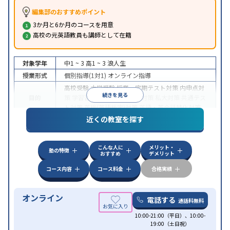
編集部のおすすめポイント
3か月と6か月のコースを用意
高校の元英語教員も講師として在籍
対象学年
中1 ~ 3
高1 ~ 3
浪人生
授業形式
個別指導(1対1)
オンライン指導
高校受験
大学受験
授業・定期テスト対策
内申点対
続きを見る
目的
策
学習習慣の定着
国公立大対策
私大対策
共通テス
ト対策
英検(英語検定)対策
英語・英会話特化対策
近くの教室を探す
中高一貫校生に対応
授業の振替可能
不登校生に対
特徴
応
学習にPC・タブレットを利用
オンライン対応
1
科目から受講可能
こんな人に
メリット・
塾の特徴
おすすめ
デメリット
コース内容
コース料金
合格実績
オンライン
電話する
通話料無料
10:00-21:00（平日）、10:00-
19:00（土日祝）