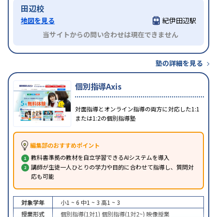
田辺校
地図を見る
紀伊田辺駅
当サイトからの問い合わせは現在できません
塾の詳細を見る
個別指導Axis
対面指導とオンライン指導の両方に対応した1:1
または1:2の個別指導塾
編集部のおすすめポイント
教科書準拠の教材を自立学習できるAIシステムを導入
講師が生徒一人ひとりの学力や目的に合わせて指導し、質問対
応も可能
対象学年
小1 ~ 6
中1 ~ 3
高1 ~ 3
授業形式
個別指導(1対1)
個別指導(1対2~)
映像授業