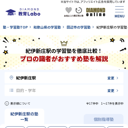
塾・学習塾TOP
和歌山県の学習塾
田辺市の学習塾
紀伊新庄駅の学習塾
紀伊新庄駅の学習塾を徹底比較！
プロの識者がおすすめ塾を解説
紀伊新庄駅
変更
目的・学年
変更
表示順について
全17件中 1〜17件を表示中
紀伊新庄駅の塾
一覧
個別指導塾