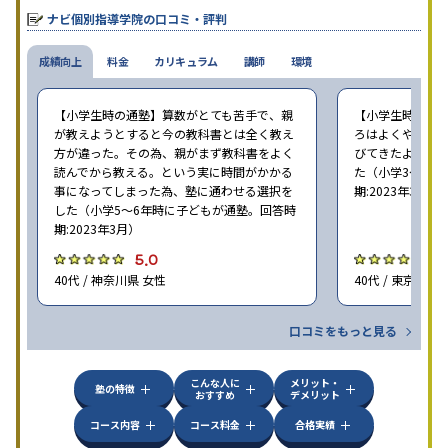
せたテキストを使った「先取り学習」で理解度を深められます。
ナビ個別指導学院の口コミ・評判
成績向上
料金
カリキュラム
講師
環境
【小学生時の通塾】算数がとても苦手で、親
【小学生時の通
が教えようとすると今の教科書とは全く教え
ろはよくやり方
方が違った。その為、親がまず教科書をよく
びてきたようで
読んでから教える。という実に時間がかかる
た（小学3〜6年
事になってしまった為、塾に通わせる選択を
期:2023年3月）
した（小学5〜6年時に子どもが通塾。回答時
期:2023年3月）
5.0
4
40代 / 神奈川県 女性
40代 / 東京都 女
口コミをもっと見る
こんな人に
メリット・
塾の特徴
おすすめ
デメリット
コース内容
コース料金
合格実績