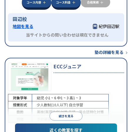
コース内容
コース料金
合格実績
田辺校
地図を見る
紀伊田辺駅
当サイトからの問い合わせは現在できません
塾の詳細を見る
ECCジュニア
対象学年
幼児
小1 ~ 6
中1 ~ 3
高1 ~ 3
授業形式
少人数制(10人以下)
自立学習
目的
英検(英語検定)対策
英語・英会話特化対策
続きを見る
特徴
季節講習のみの受講可
近くの教室を探す