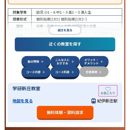
対象学年
幼児
小1 ~ 6
中1 ~ 3
高1 ~ 3
浪人生
授業形式
個別指導(1対1)
個別指導(1対2~)
目的
授業・定期テスト対策
学習習慣の定着
続きを見る
不登校生に対応
学習にPC・タブレットを利用
オン
特徴
ライン対応
近くの教室を探す
こんな人に
メリット・
塾の特徴
おすすめ
デメリット
コース内容
コース料金
合格実績
学研新庄教室
地図を見る
紀伊新庄駅
無料体験・資料請求