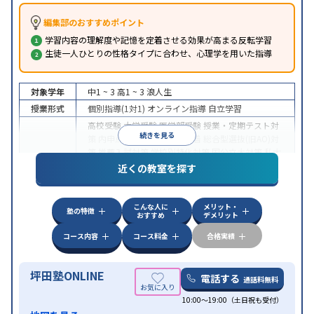
編集部のおすすめポイント
学習内容の理解度や記憶を定着させる効果が高まる反転学習
生徒一人ひとりの性格タイプに合わせ、心理学を用いた指導
対象学年
中1 ~ 3
高1 ~ 3
浪人生
授業形式
個別指導(1対1)
オンライン指導
自立学習
高校受験
大学受験
医学部受験
授業・定期テスト対
続きを見る
策
内申点対策
学習習慣の定着
総合型選抜(旧AO)対
策
推薦入試対策
学校別特化対策
国公立大対策
私大
目的
対策
共通テスト対策
英検(英語検定)対策
漢検(漢字
近くの教室を探す
検定)対策
数学特化対策
英語・英会話特化対策
その
他科目別特化対策
こんな人に
メリット・
中高一貫校生に対応
授業の振替可能
不登校生に対
塾の特徴
おすすめ
デメリット
応
学習にPC・タブレットを利用
オンライン対応
1
特徴
科目から受講可能
季節講習のみの受講可
発達障害
コース内容
コース料金
合格実績
の子どもに対応
坪田塾ONLINE
電話する
通話料無料
10:00～19:00（土日祝も受付）