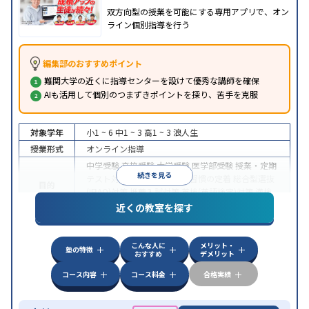
双方向型の授業を可能にする専用アプリで、オン
ライン個別指導を行う
編集部のおすすめポイント
難関大学の近くに指導センターを設けて優秀な講師を確保
AIも活用して個別のつまずきポイントを探り、苦手を克服
対象学年
小1 ~ 6
中1 ~ 3
高1 ~ 3
浪人生
授業形式
オンライン指導
中学受験
高校受験
大学受験
医学部受験
授業・定期
続きを見る
テスト対策
内申点対策
学習習慣の定着
総合型選抜
目的
(旧AO)対策
推薦入試対策
英検(英語検定)対策
漢検
(漢字検定)対策
近くの教室を探す
中高一貫校生に対応
成績保証制度あり
授業の振替
特徴
可能
不登校生に対応
学習にPC・タブレットを利用
こんな人に
メリット・
オンライン対応
1科目から受講可能
塾の特徴
おすすめ
デメリット
コース内容
コース料金
合格実績