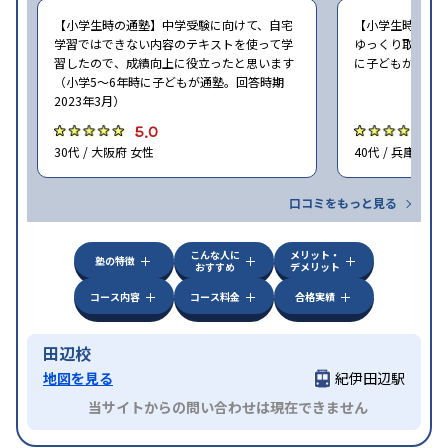
【小学生時の通塾】中学受験に向けて、自宅
【小学生時の通
学習ではできない内容のテキストを使って学
ゆっくり取り組む
習したので、成績向上に役立ったと思います
に子どもが通塾。
（小学5〜6年時に子どもが通塾。回答時期
2023年3月）
5.0
5
30代 / 大阪府 女性
40代 / 兵庫県 女
口コミをもっと見る
こんな人に
メリット・
塾の特徴
おすすめ
デメリット
コース内容
コース料金
合格実績
田辺校
地図を見る
紀伊田辺駅
当サイトからの問い合わせは現在できません