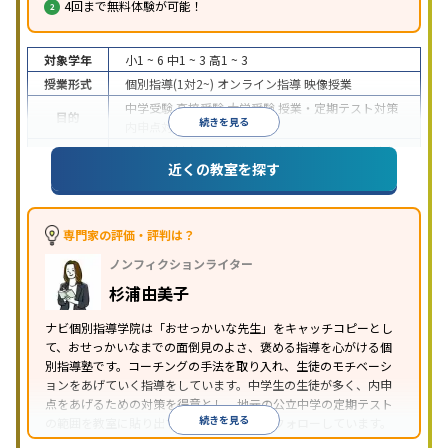
4回まで無料体験が可能！
対象学年
小1 ~ 6
中1 ~ 3
高1 ~ 3
授業形式
個別指導(1対2~)
オンライン指導
映像授業
中学受験
高校受験
大学受験
授業・定期テスト対策
目的
続きを見る
内申点対策
学習習慣の定着
成績保証制度あり
授業の振替可能
オンライン対応
近くの教室を探す
特徴
1科目から受講可能
季節講習のみの受講可
自習室あ
り
※2023年3月調査。
小学校高学年の個別指導塾アンケート調査方法
を参
照
専門家の評価・評判は？
ノンフィクションライター
杉浦由美子
ナビ個別指導学院は「おせっかいな先生」をキャッチコピーとし
て、おせっかいなまでの面倒見のよさ、褒める指導を心がける個
別指導塾です。コーチングの手法を取り入れ、生徒のモチベーシ
ョンをあげていく指導をしています。中学生の生徒が多く、内申
点をあげるための対策を得意とし、地元の公立中学の定期テスト
続きを見る
の範囲を教室に貼り出すなど手厚く学習をフォローしています。
オリジナルテキストを使用しており、特に英語は各教科書に合わ