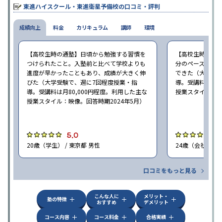
なる。体験授業では、授業のみで判断するのではなく、担当者や
東進ハイスクール・東進衛星予備校の口コミ・評判
校舎雰囲気、校舎での合格実績などを確認すると良いだろう。
成績向上
料金
カリキュラム
講師
環境
【高校生時の通塾】日頃から勉強する習慣を
【高校生時の通
つけられたこと。入塾前と比べて学校よりも
分のペースで進
進度が早かったこともあり、成績が大きく伸
できた（大学受験
びた（大学受験で、週に7回程度授業・指
導。受講料は月8
導。受講料は月80,000円程度。利用した主な
授業スタイル：映
授業スタイル：映像。回答時期2024年5月）
5.0
5
20歳（学生） / 東京都 男性
24歳（会社員<正
口コミをもっと見る
こんな人に
メリット・
塾の特徴
おすすめ
デメリット
コース内容
コース料金
合格実績