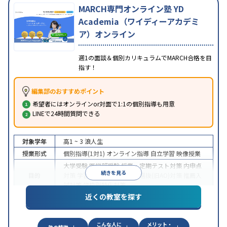
MARCH専門オンライン塾 YD
Academia（ワイディーアカデミ
ア）オンライン
週1の面談＆個別カリキュラムでMARCH合格を目
指す！
編集部のおすすめポイント
希望者にはオンラインor対面で1:1の個別指導も用意
LINEで24時間質問できる
対象学年
高1 ~ 3
浪人生
授業形式
個別指導(1対1)
オンライン指導
自立学習
映像授業
大学受験
医学部受験
授業・定期テスト対策
内申点
続きを見る
目的
対策
学習習慣の定着
総合型選抜(旧AO)対策
推薦入
試対策
学校別特化対策
近くの教室を探す
中高一貫校生に対応
授業の振替可能
不登校生に対
特徴
応
学習にPC・タブレットを利用
オンライン対応
1
科目から受講可能
こんな人に
メリット・