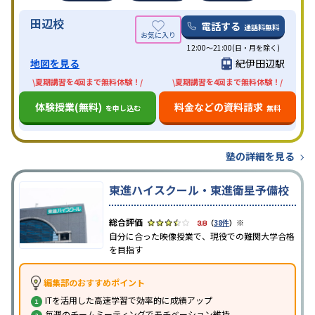
田辺校
電話する
通話料無料
12:00～21:00(日・月を除く)
地図を見る
紀伊田辺駅
\夏期講習を4回まで無料体験！/
\夏期講習を4回まで無料体験！/
体験授業(無料)
料金などの資料請求
を申し込む
無料
塾の詳細を見る
東進ハイスクール・東進衛星予備校
※
3.8
（
38件
）
自分に合った映像授業で、現役での難関大学合格
を目指す
編集部のおすすめポイント
ITを活用した高速学習で効率的に成績アップ
毎週のチームミーティングでモチベーション維持