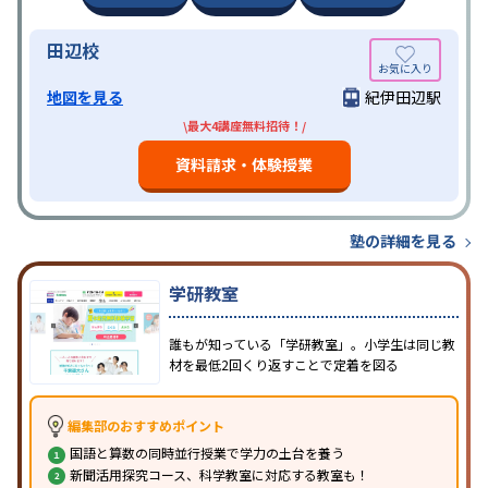
田辺校
地図を見る
紀伊田辺駅
\最大4講座無料招待！/
資料請求・体験授業
塾の詳細を見る
学研教室
誰もが知っている「学研教室」。小学生は同じ教
材を最低2回くり返すことで定着を図る
編集部のおすすめポイント
国語と算数の同時並行授業で学力の土台を養う
新聞活用探究コース、科学教室に対応する教室も！