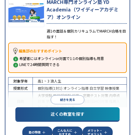
MARCH専門オンライン塾 YD
Academia（ワイディーアカデミ
ア）オンライン
週1の面談＆個別カリキュラムでMARCH合格を目
指す！
編集部のおすすめポイント
希望者にはオンラインor対面で1:1の個別指導も用意
LINEで24時間質問できる
対象学年
高1 ~ 3
浪人生
授業形式
個別指導(1対1)
オンライン指導
自立学習
映像授業
大学受験
医学部受験
授業・定期テスト対策
内申点
続きを見る
目的
対策
学習習慣の定着
総合型選抜(旧AO)対策
推薦入
試対策
学校別特化対策
近くの教室を探す
中高一貫校生に対応
授業の振替可能
不登校生に対
特徴
応
学習にPC・タブレットを利用
オンライン対応
1
科目から受講可能
こんな人に
メリット・
塾の特徴
おすすめ
デメリット