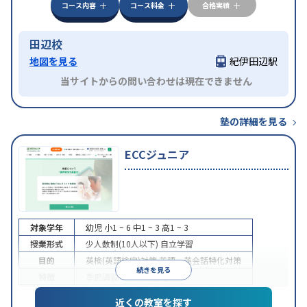
コース内容
コース料金
合格実績
田辺校
地図を見る
紀伊田辺駅
当サイトからの問い合わせは現在できません
塾の詳細を見る
ECCジュニア
対象学年
幼児
小1 ~ 6
中1 ~ 3
高1 ~ 3
授業形式
少人数制(10人以下)
自立学習
目的
英検(英語検定)対策
英語・英会話特化対策
続きを見る
特徴
季節講習のみの受講可
近くの教室を探す