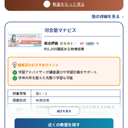
教室をもっと見る
塾の詳細を見る
河合塾マナビス
※
3.7
（
40件
）
約1,000講座ある映像授業
編集部のおすすめポイント
学習アドバイザーが講座選びや学習計画をサポート
学年の枠を超えた先取り学習も可能
対象学年
高1 ~ 3
授業形式
映像授業
大学受験
学校別特化対策
国公立大対策
私大対策
共
目的
続きを見る
通テスト対策
英検(英語検定)対策
各種検定対策
中高一貫校生に対応
学習にPC・タブレットを利用
近くの教室を探す
特徴
1科目から受講可能
季節講習のみの受講可
自習室あ