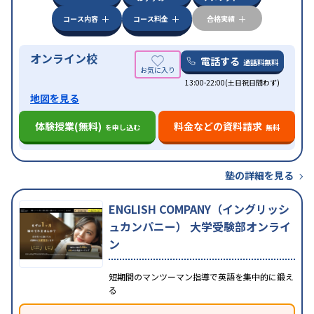
コース内容
コース料金
合格実績
オンライン校
電話する
通話料無料
13:00-22:00(土日祝日問わず)
地図を見る
体験授業(無料)
料金などの資料請求
を申し込む
無料
塾の詳細を見る
ENGLISH COMPANY（イングリッシ
ュカンパニー） 大学受験部オンライ
ン
短期間のマンツーマン指導で英語を集中的に鍛え
る