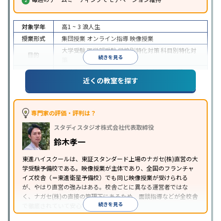
対象学年
高1 ~ 3
浪人生
授業形式
集団授業
オンライン指導
映像授業
大学受験
医学部受験
学校別特化対策
科目別特化対
目的
続きを見る
策
特待生・奨学金制度あり
授業の振替可能
学習に
近くの教室を探す
特徴
PC・タブレットを利用
1科目から受講可能
季節講
習のみの受講可
※2024年6月調査。
大学受験塾・予備校のアンケート調査方法
を参照
専門家の評価・評判は？
スタディスタジオ株式会社代表取締役
鈴木孝一
東進ハイスクールは、東証スタンダード上場のナガセ(株)直営の大
学受験予備校である。映像授業が主体であり、全国のフランチャ
イズ校舎（＝東進衛星予備校）でも同じ映像授業が受けられる
が、やはり直営の強みはある。校舎ごとに異なる運営者ではな
く、ナガセ(株)の直接の管理下にあるため、面談指導などが全校舎
続きを見る
で徹底されていて安心できる。
東進衛星予備校は、運営会社により指導方針や校舎のルールが異