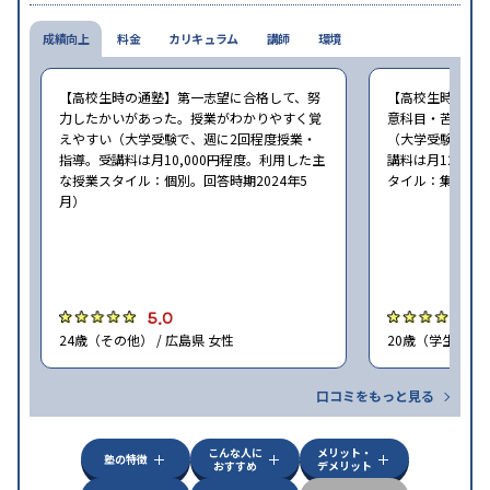
成績向上
料金
カリキュラム
講師
環境
【高校生時の通塾】第一志望に合格して、努
【高校生時の通
力したかいがあった。授業がわかりやすく覚
意科目・苦手科
えやすい（大学受験で、週に2回程度授業・
（大学受験で、週
指導。受講料は月10,000円程度。利用した主
講料は月12,0
な授業スタイル：個別。回答時期2024年5
タイル：集団。回
月）
5.0
5
24歳（その他） / 広島県 女性
20歳（学生） / 
口コミをもっと見る
こんな人に
メリット・
塾の特徴
おすすめ
デメリット