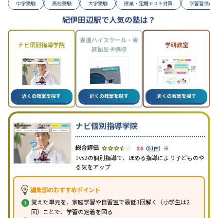
中学受験
高校受験
大学受験
授業・定期テスト対策
学習習慣の
紀伊田辺駅で人気の塾は？
東進ハイスクール・東
ナビ個別指導学院
学研教室
進衛星予備校
近くの教室を探す
近くの教室を探す
近くの教室を探す
ナビ個別指導学院
※
3.5
（
51件
）
1vs2の個別指導で、ほめる指導により子どものや
る気をアップ
編集部のおすすめポイント
覚えた単元を、家庭学習や自習室で最低3回解く（小学生は2
回）ことで、学習の定着を図る