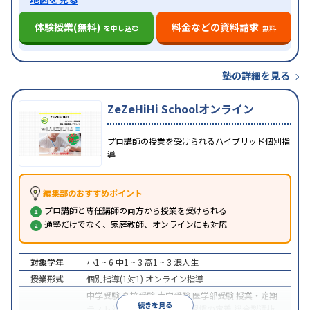
体験授業(無料)
料金などの資料請求
を申し込む
無料
塾の詳細を見る
ZeZeHiHi Schoolオンライン
プロ講師の授業を受けられるハイブリッド個別指
導
編集部のおすすめポイント
プロ講師と専任講師の両方から授業を受けられる
通塾だけでなく、家庭教師、オンラインにも対応
対象学年
小1 ~ 6
中1 ~ 3
高1 ~ 3
浪人生
授業形式
個別指導(1対1)
オンライン指導
中学受験
高校受験
大学受験
医学部受験
授業・定期
続きを見る
テスト対策
内申点対策
学習習慣の定着
総合型選抜