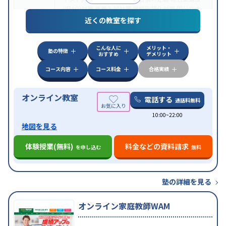
(旧AO)対策
推薦入試対策
学校別特化対策
国公立大
目的
対策
私大対策
共通テスト対策
英検(英語検定)対策
近くの教室を探す
漢検(漢字検定)対策
数学特化対策
英語・英会話特化
対策
その他科目別特化対策
こんな人に
メリット・
中高一貫校生に対応
授業の振替可能
不登校生に対
塾の特徴
おすすめ
デメリット
特徴
応
オンライン対応
1科目から受講可能
季節講習の
みの受講可
自習室あり
コース内容
コース料金
合格実績
オンライン教室
電話する
通話料無料
10:00~22:00
地図を見る
体験授業(無料)
料金などの資料請求
を申し込む
無料
塾の詳細を見る
オンライン家庭教師WAM