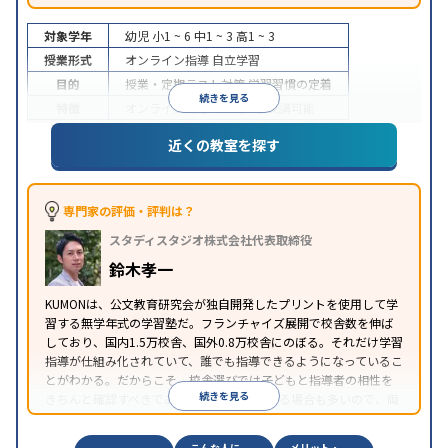
対象学年
幼児
小1 ~ 6
中1 ~ 3
高1 ~ 3
授業形式
オンライン指導
自立学習
目的
授業・定期テスト対策
学習習慣の定着
続きを見る
特徴
オンライン対応
1科目から受講可能
近くの教室を探す
専門家の評価・評判は？
スタディスタジオ株式会社代表取締役
鈴木孝一
KUMONは、公文教育研究会が独自開発したプリントを使用して学
習する無学年式の学習塾だ。フランチャイズ展開で校舎数を伸ば
しており、国内1.5万校舎、国外0.8万校舎にのぼる。それだけ学習
指導が仕組み化されていて、誰でも指導できるようになっているこ
とがわかる。だからこそ、校舎選びでは子どもと指導者の相性を
続きを見る
きちんと確認すべきである。近所に2校舎ある場合も多いので、両
方見学してみることをオススメする。
こんな人に
メリット・