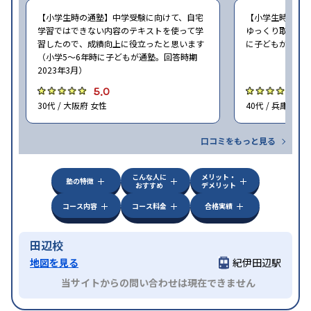
【小学生時の通塾】中学受験に向けて、自宅
【小学生時の通
学習ではできない内容のテキストを使って学
ゆっくり取り組む
習したので、成績向上に役立ったと思います
に子どもが通塾。
（小学5〜6年時に子どもが通塾。回答時期
2023年3月）
5.0
5
30代 / 大阪府 女性
40代 / 兵庫県 女
口コミをもっと見る
こんな人に
メリット・
塾の特徴
おすすめ
デメリット
コース内容
コース料金
合格実績
田辺校
地図を見る
紀伊田辺駅
当サイトからの問い合わせは現在できません