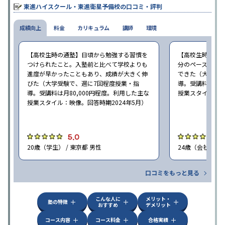
なる。体験授業では、授業のみで判断するのではなく、担当者や
東進ハイスクール・東進衛星予備校の口コミ・評判
校舎雰囲気、校舎での合格実績などを確認すると良いだろう。
成績向上
料金
カリキュラム
講師
環境
【高校生時の通塾】日頃から勉強する習慣を
【高校生時の通
つけられたこと。入塾前と比べて学校よりも
分のペースで進
進度が早かったこともあり、成績が大きく伸
できた（大学受験
びた（大学受験で、週に7回程度授業・指
導。受講料は月8
導。受講料は月80,000円程度。利用した主な
授業スタイル：映
授業スタイル：映像。回答時期2024年5月）
5.0
5
20歳（学生） / 東京都 男性
24歳（会社員<正
口コミをもっと見る
こんな人に
メリット・
塾の特徴
おすすめ
デメリット
コース内容
コース料金
合格実績