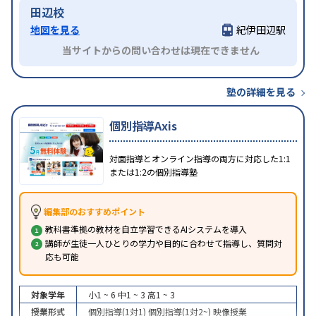
田辺校
地図を見る
紀伊田辺駅
当サイトからの問い合わせは現在できません
塾の詳細を見る
個別指導Axis
対面指導とオンライン指導の両方に対応した1:1
または1:2の個別指導塾
編集部のおすすめポイント
教科書準拠の教材を自立学習できるAIシステムを導入
講師が生徒一人ひとりの学力や目的に合わせて指導し、質問対
応も可能
対象学年
小1 ~ 6
中1 ~ 3
高1 ~ 3
授業形式
個別指導(1対1)
個別指導(1対2~)
映像授業