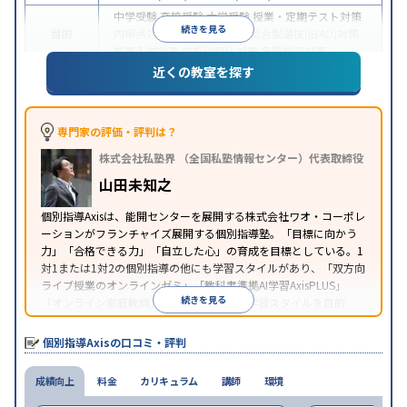
中学受験
高校受験
大学受験
授業・定期テスト対策
続きを見る
目的
内申点対策
学習習慣の定着
総合型選抜(旧AO)対策
推薦入試対策
学校別特化対策
各種検定対策
近くの教室を探す
授業の振替可能
学習にPC・タブレットを利用
オン
特徴
ライン対応
1科目から受講可能
季節講習のみの受講
可
※2023年3月調査。
小学校高学年の個別指導塾アンケート調査方法
を参
専門家の評価・評判は？
照
株式会社私塾界 （全国私塾情報センター）代表取締役
山田未知之
個別指導Axisは、能開センターを展開する株式会社ワオ・コーポレ
ーションがフランチャイズ展開する個別指導塾。「目標に向かう
力」「合格できる力」「自立した心」の育成を目標としている。1
対1または1対2の個別指導の他にも学習スタイルがあり、「双方向
ライブ授業のオンラインゼミ」「教科書準拠AI学習AxisPLUS」
続きを見る
「オンライン家庭教師」など、さまざまな学習スタイルを目的
別・科目別に選択することができる。
個別指導Axisの口コミ・評判
成績向上
料金
カリキュラム
講師
環境