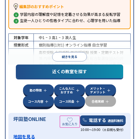
編集部のおすすめポイント
学習内容の理解度や記憶を定着させる効果が高まる反転学習
生徒一人ひとりの性格タイプに合わせ、心理学を用いた指導
対象学年
中1 ~ 3
高1 ~ 3
浪人生
授業形式
個別指導(1対1)
オンライン指導
自立学習
高校受験
大学受験
医学部受験
授業・定期テスト対
続きを見る
策
内申点対策
学習習慣の定着
総合型選抜(旧AO)対
策
推薦入試対策
学校別特化対策
国公立大対策
私大
目的
対策
共通テスト対策
英検(英語検定)対策
漢検(漢字
近くの教室を探す
検定)対策
数学特化対策
英語・英会話特化対策
その
他科目別特化対策
こんな人に
メリット・
中高一貫校生に対応
授業の振替可能
不登校生に対
塾の特徴
おすすめ
デメリット
応
学習にPC・タブレットを利用
オンライン対応
1
特徴
科目から受講可能
季節講習のみの受講可
発達障害
コース内容
コース料金
合格実績
の子どもに対応
坪田塾ONLINE
電話する
通話料無料
10:00～19:00（土日祝も受付）
地図を見る