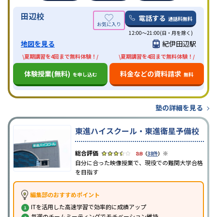
田辺校
電話する
通話料無料
12:00～21:00(日・月を除く)
地図を見る
紀伊田辺駅
\夏期講習を4回まで無料体験！/
\夏期講習を4回まで無料体験！/
体験授業(無料)
料金などの資料請求
を申し込む
無料
塾の詳細を見る
東進ハイスクール・東進衛星予備校
※
3.8
（
38件
）
自分に合った映像授業で、現役での難関大学合格
を目指す
編集部のおすすめポイント
ITを活用した高速学習で効率的に成績アップ
毎週のチームミーティングでモチベーション維持