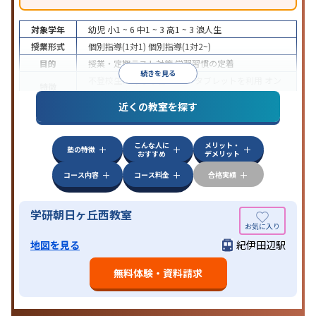
対象学年
幼児
小1 ~ 6
中1 ~ 3
高1 ~ 3
浪人生
授業形式
個別指導(1対1)
個別指導(1対2~)
目的
授業・定期テスト対策
学習習慣の定着
続きを見る
不登校生に対応
学習にPC・タブレットを利用
オン
特徴
ライン対応
近くの教室を探す
こんな人に
メリット・
塾の特徴
おすすめ
デメリット
コース内容
コース料金
合格実績
学研朝日ヶ丘西教室
地図を見る
紀伊田辺駅
無料体験・資料請求