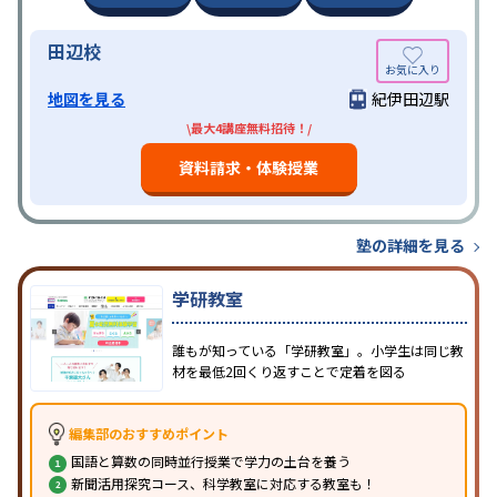
田辺校
地図を見る
紀伊田辺駅
\最大4講座無料招待！/
資料請求・体験授業
塾の詳細を見る
学研教室
誰もが知っている「学研教室」。小学生は同じ教
材を最低2回くり返すことで定着を図る
編集部のおすすめポイント
国語と算数の同時並行授業で学力の土台を養う
新聞活用探究コース、科学教室に対応する教室も！