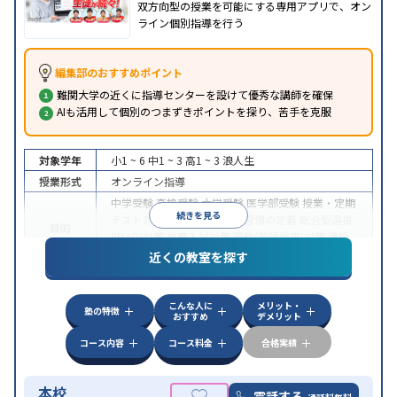
双方向型の授業を可能にする専用アプリで、オン
ライン個別指導を行う
編集部のおすすめポイント
難関大学の近くに指導センターを設けて優秀な講師を確保
AIも活用して個別のつまずきポイントを探り、苦手を克服
対象学年
小1 ~ 6
中1 ~ 3
高1 ~ 3
浪人生
授業形式
オンライン指導
中学受験
高校受験
大学受験
医学部受験
授業・定期
続きを見る
テスト対策
内申点対策
学習習慣の定着
総合型選抜
目的
(旧AO)対策
推薦入試対策
英検(英語検定)対策
漢検
(漢字検定)対策
近くの教室を探す
中高一貫校生に対応
成績保証制度あり
授業の振替
特徴
可能
不登校生に対応
学習にPC・タブレットを利用
こんな人に
メリット・
オンライン対応
1科目から受講可能
塾の特徴
おすすめ
デメリット
コース内容
コース料金
合格実績
本校
電話する