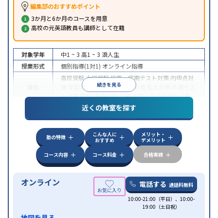
編集部のおすすめポイント
3か月と6か月のコースを用意
高校の元英語教員も講師として在籍
対象学年
中1 ~ 3
高1 ~ 3
浪人生
授業形式
個別指導(1対1)
オンライン指導
高校受験
大学受験
授業・定期テスト対策
内申点対
続きを見る
目的
策
学習習慣の定着
国公立大対策
私大対策
共通テス
ト対策
英検(英語検定)対策
英語・英会話特化対策
近くの教室を探す
中高一貫校生に対応
授業の振替可能
不登校生に対
特徴
応
学習にPC・タブレットを利用
オンライン対応
1
科目から受講可能
こんな人に
メリット・
塾の特徴
おすすめ
デメリット
コース内容
コース料金
合格実績
オンライン
電話する
通話料無料
10:00-21:00（平日）、10:00-
19:00（土日祝）
地図を見る