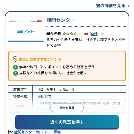
塾の詳細を見る
能開センター
※
3.9
（
60件
）
思考力や判断力を養い、社会で活躍できる人材を
育てる塾
編集部のおすすめポイント
学年や科目ごとにポイントを定めて指導を行う
挨拶などの礼儀を大切にし、社会性を磨く
対象学年
小2 ~ 6
中1 ~ 3
高1 ~ 3
授業形式
集団授業
中学受験
高校受験
大学受験
医学部受験
授業・定期
目的
続きを見る
テスト対策
※2023年10月調査。
小学校高学年の集団塾アンケート調査方法
を参照
近くの教室を探す
能開センターの口コミ・評判