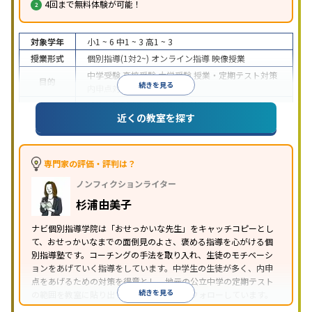
4回まで無料体験が可能！
対象学年
小1 ~ 6
中1 ~ 3
高1 ~ 3
授業形式
個別指導(1対2~)
オンライン指導
映像授業
中学受験
高校受験
大学受験
授業・定期テスト対策
目的
続きを見る
内申点対策
学習習慣の定着
成績保証制度あり
授業の振替可能
オンライン対応
近くの教室を探す
特徴
1科目から受講可能
季節講習のみの受講可
自習室あ
り
※2023年3月調査。
小学校高学年の個別指導塾アンケート調査方法
を参
照
専門家の評価・評判は？
ノンフィクションライター
杉浦由美子
ナビ個別指導学院は「おせっかいな先生」をキャッチコピーとし
て、おせっかいなまでの面倒見のよさ、褒める指導を心がける個
別指導塾です。コーチングの手法を取り入れ、生徒のモチベーシ
ョンをあげていく指導をしています。中学生の生徒が多く、内申
点をあげるための対策を得意とし、地元の公立中学の定期テスト
続きを見る
の範囲を教室に貼り出すなど手厚く学習をフォローしています。
オリジナルテキストを使用しており、特に英語は各教科書に合わ