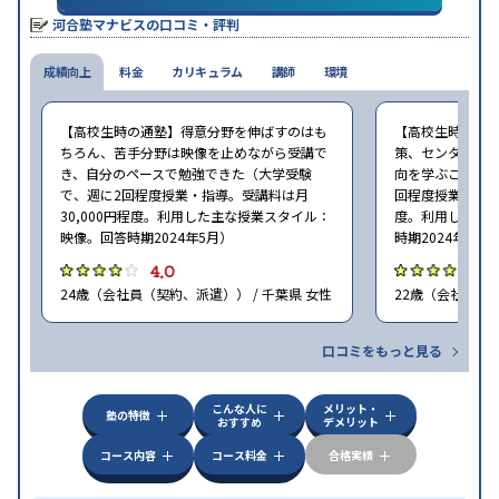
り
河合塾マナビスの口コミ・評判
※2024年6月調査。
大学受験塾・予備校のアンケート調査方法
を参照
成績向上
料金
カリキュラム
講師
環境
【高校生時の通塾】得意分野を伸ばすのはも
【高校生時の通
ちろん、苦手分野は映像を止めながら受講で
策、センター試
き、自分のペースで勉強できた（大学受験
向を学ぶことがで
で、週に2回程度授業・指導。受講料は月
回程度授業・指導
30,000円程度。利用した主な授業スタイル：
度。利用した主
映像。回答時期2024年5月）
時期2024年5月
4.0
4
24歳（会社員（契約、派遣）） / 千葉県 女性
22歳（会社員<正
口コミをもっと見る
こんな人に
メリット・
塾の特徴
おすすめ
デメリット
コース内容
コース料金
合格実績