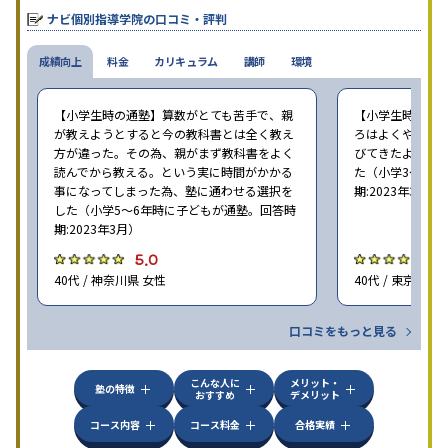
せたテキストを使った「先取り学習」で理解度を深められます。
ナビ個別指導学院の口コミ・評判
成績向上
料金
カリキュラム
講師
環境
【小学生時の通塾】算数がとても苦手で、親
【小学生時の通
が教えようとすると今の教科書とは全く教え
ろはよくやり方
方が違った。その為、親がまず教科書をよく
びてきたようで
読んでから教える。という実に時間がかかる
た（小学3〜6年
事になってしまった為、塾に通わせる選択を
期:2023年3月）
した（小学5〜6年時に子どもが通塾。回答時
期:2023年3月）
5.0
4
40代 / 神奈川県 女性
40代 / 東京都 女
口コミをもっと見る
こんな人に
メリット・
塾の特徴
おすすめ
デメリット
コース内容
コース料金
合格実績