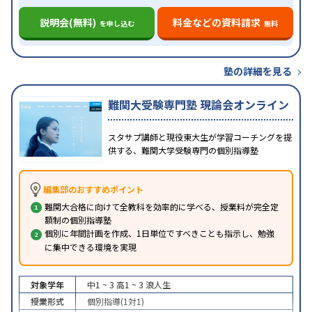
説明会(無料)
料金などの資料請求
を申し込む
無料
塾の詳細を見る
難関大受験専門塾 現論会オンライン
スタサプ講師と現役東大生が学習コーチングを提
供する、難関大学受験専門の個別指導塾
編集部のおすすめポイント
難関大合格に向けて全教科を効率的に学べる、授業料が完全定
額制の個別指導塾
個別に年間計画を作成、1日単位ですべきことも指示し、勉強
に集中できる環境を実現
対象学年
中1 ~ 3
高1 ~ 3
浪人生
授業形式
個別指導(1対1)