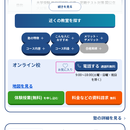
大学受験
医学部受験
授業・定期テスト対策
国公立
目的
続きを見る
大対策
英検(英語検定)対策
中高一貫校生に対応
授業の振替可能
オンライン対
特徴
近くの教室を探す
応
自習室あり
こんな人に
メリット・
塾の特徴
おすすめ
デメリット
コース内容
コース料金
合格実績
オンライン校
電話する
通話料無料
9:00～18:00(土曜・日曜・祝日
を除く)
地図を見る
体験授業(無料)
料金などの資料請求
を申し込む
無料
塾の詳細を見る