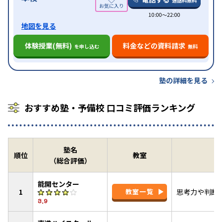
通話料無料
10:00〜22:00
地図を見る
体験授業(無料)
料金などの資料請求
を申し込む
無料
塾の詳細を見る
おすすめ塾・予備校 口コミ評価ランキング
塾名
順位
教室
（総合評価）
能開センター
1
教室一覧
思考力や判断
3.9