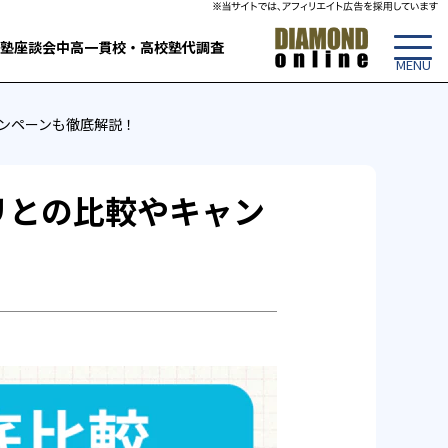
塾
座談会
中高一貫校・高校
塾代調査
ンペーンも徹底解説！
リとの比較やキャン