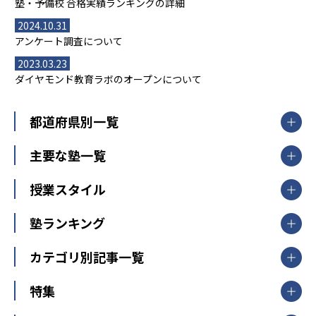
塾・予備校 合格実績ランキングの詳細
2024.10.31
アンケート調査について
2023.03.23
ダイヤモンド教育ラボのオープンについて
都道府県別一覧
北海道・東北
主要な塾一覧
北海道
青森県
岩手県
宮城県
秋田県
【掲載塾一覧を見る】
授業スタイル
山形県
福島県
臨海セミナー
関東
個別指導
塾ランキング
東京個別指導学院
東京都
神奈川県
埼玉県
千葉県
茨城県
集団授業
個別指導塾TOMAS
栃木県
群馬県
中学受験ランキング
カテゴリ別記事一覧
オンライン指導
明光義塾
大学受験ランキング
北陸
映像授業
ナビ個別指導学院
中学受験
特集
新潟県
富山県
石川県
福井県
個別教室のトライ
高校受験
東進ハイスクール