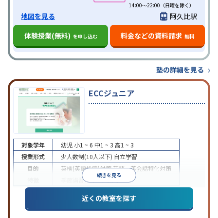
14:00～22:00（日曜を除く）
地図を見る
阿久比駅
体験授業(無料)
料金などの資料請求
を申し込む
無料
塾の詳細を見る
ECCジュニア
対象学年
幼児
小1 ~ 6
中1 ~ 3
高1 ~ 3
授業形式
少人数制(10人以下)
自立学習
目的
英検(英語検定)対策
英語・英会話特化対策
続きを見る
特徴
季節講習のみの受講可
近くの教室を探す