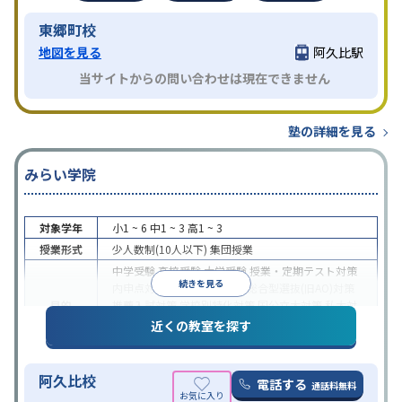
東郷町校
地図を見る
阿久比駅
当サイトからの問い合わせは現在できません
塾の詳細を見る
みらい学院
対象学年
小1 ~ 6
中1 ~ 3
高1 ~ 3
授業形式
少人数制(10人以下)
集団授業
中学受験
高校受験
大学受験
授業・定期テスト対策
続きを見る
内申点対策
学習習慣の定着
総合型選抜(旧AO)対策
目的
推薦入試対策
学校別特化対策
国公立大対策
私大対
策
共通テスト対策
英検(英語検定)対策
漢検(漢字検
近くの教室を探す
定)対策
数学特化対策
英語・英会話特化対策
中高一貫校生に対応
授業の振替可能
不登校生に対
阿久比校
特徴
応
学習にPC・タブレットを利用
季節講習のみの受
電話する
通話料無料
講可
自習室あり