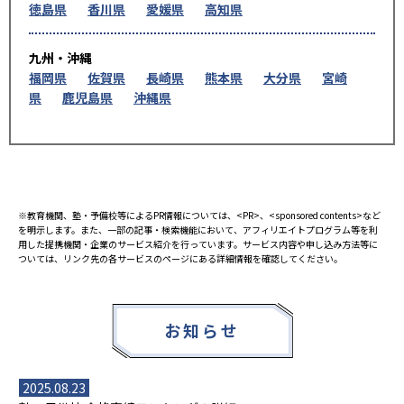
徳島県
香川県
愛媛県
高知県
九州・沖縄
福岡県
佐賀県
長崎県
熊本県
大分県
宮崎
県
鹿児島県
沖縄県
※教育機関、塾・予備校等によるPR情報については、<PR>、<sponsored contents>など
を明示します。また、一部の記事・検索機能において、アフィリエイトプログラム等を利
用した提携機関・企業のサービス紹介を行っています。サービス内容や申し込み方法等に
ついては、リンク先の各サービスのページにある詳細情報を確認してください。
お知らせ
2025.08.23