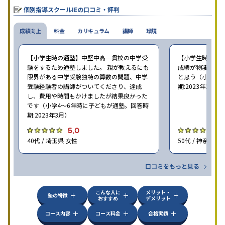
個別指導スクールIEの口コミ・評判
成績向上
料金
カリキュラム
講師
環境
【小学生時の通塾】中堅中高一貫校の中学受
【小学生時の通
験をするため通塾しました。 親が教えるにも
成績が物凄く悪
限界がある中学受験独特の算数の問題、中学
と思う（小学6年
受験経験者の講師がついてくださり、達成
期:2023年3月）
し、費用や時間もかけましたが結果良かった
です（小学4〜6年時に子どもが通塾。回答時
期:2023年3月）
5.0
4
40代 / 埼玉県 女性
50代 / 神奈川県
口コミをもっと見る
こんな人に
メリット・
塾の特徴
おすすめ
デメリット
コース内容
コース料金
合格実績