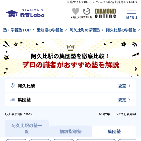
塾・学習塾TOP
愛知県の学習塾
阿久比町の学習塾
阿久比駅の学習塾
阿久比駅の集団塾を徹底比較！
プロの識者がおすすめ塾を解説
阿久比駅
変更
集団塾
変更
表示順について
全3件中 1〜3件を表示中
阿久比駅の塾一
覧
個別指導塾
集団塾