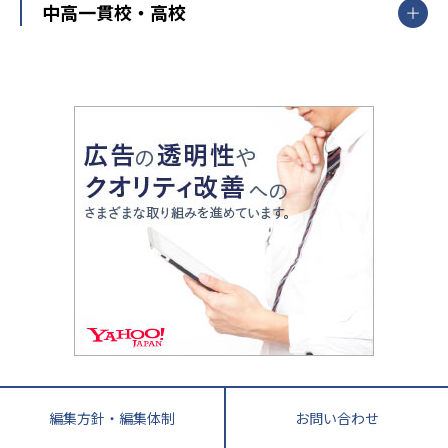
中部
開成番長直伝！子どもの受験を成功させる方法
中高一貫校・高校
大学受験
武田塾
愛知県
静岡県
岐阜県
三重県
長野県
令和時代の失敗しない塾選び
資格取得・学び直し
山梨県
2020年代の教育
中学入試最前線
教育費・塾代
中学受験最前線
近畿
てら先生の教育業界基本メソッド
座談会
大学入試改革
大阪府
運動と遊びを考える
兵庫県
京都府
奈良県
和歌山県
教育全般
親子で極める家庭学習
滋賀県
令和の大学受験は情報戦！
大学受験塾の選び方
ママテクエグザム
情報Ⅰ、数学が苦手な人注目！最短距離の学力
中学受験に熱心な市区町村ランキング
中国
進化する中高一貫校・高校
アップ法
小学校受験
鳥取県
島根県
岡山県
広島県
山口県
悩み多き「大学受験」相談室
家庭教師
四国
英語・英会話・英検対策
徳島県
香川県
愛媛県
高知県
小学校教師が解説！中学受験のリアル
教育ニュース最前線
九州・沖縄
教育ジャーナリストが徹底解説！ 大学受験の羅
福岡県
佐賀県
長崎県
熊本県
大分県
針盤
宮崎県
鹿児島県
沖縄県
編集方針・編集体制
お問い合わせ