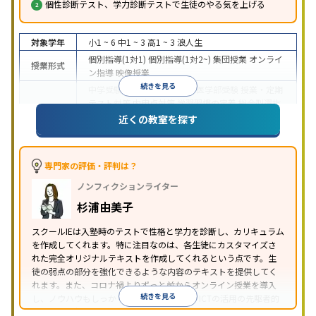
個性診断テスト、学力診断テストで生徒のやる気を上げる
対象学年
小1 ~ 6
中1 ~ 3
高1 ~ 3
浪人生
個別指導(1対1)
個別指導(1対2~)
集団授業
オンライ
授業形式
ン指導
映像授業
続きを見る
中学受験
高校受験
大学受験
医学部受験
授業・定期
テスト対策
内申点対策
学習習慣の定着
総合型選抜
(旧AO)対策
推薦入試対策
学校別特化対策
国公立大
近くの教室を探す
目的
対策
私大対策
共通テスト対策
英検(英語検定)対策
漢検(漢字検定)対策
数学特化対策
その他科目別特化
対策
専門家の評価・評判は？
中高一貫校生に対応
オンライン対応
1科目から受講
特徴
ノンフィクションライター
可能
季節講習のみの受講可
自習室あり
※2023年3月調査。
小学校高学年の個別指導塾アンケート調査方法
を参
杉浦由美子
照
スクールIEは入塾時のテストで性格と学力を診断し、カリキュラム
を作成してくれます。特に注目なのは、各生徒にカスタマイズさ
れた完全オリジナルテキストを作成してくれるという点です。生
徒の弱点の部分を強化できるような内容のテキストを提供してく
れます。また、コロナ禍よりずっと前からオンライン授業を導入
続きを見る
し、ノウハウもしっかりとしています。AIやICTの活用の先駆者的
な個別指導塾です。