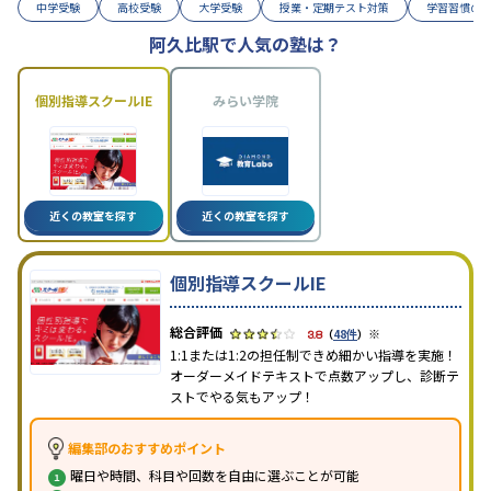
中学受験
高校受験
大学受験
授業・定期テスト対策
学習習慣の
阿久比駅で人気の塾は？
個別指導スクールIE
みらい学院
近くの教室を探す
近くの教室を探す
個別指導スクールIE
※
3.8
（
48件
）
1:1または1:2の担任制できめ細かい指導を実施！
オーダーメイドテキストで点数アップし、診断テ
ストでやる気もアップ！
編集部のおすすめポイント
曜日や時間、科目や回数を自由に選ぶことが可能