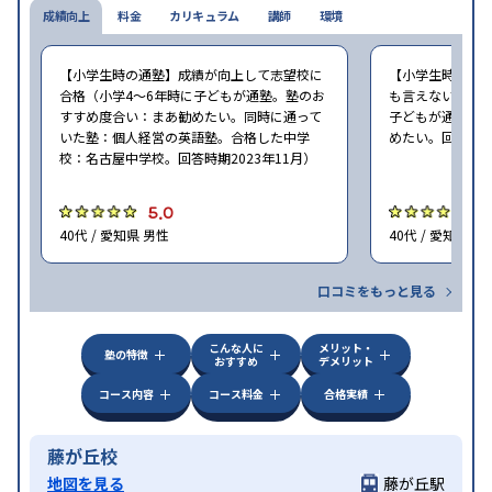
成績向上
料金
カリキュラム
講師
環境
【小学生時の通塾】成績が向上して志望校に
【小学生時の通
合格（小学4〜6年時に子どもが通塾。塾のお
も言えないが、期
すすめ度合い：まあ勧めたい。同時に通って
子どもが通塾。
いた塾：個人経営の英語塾。合格した中学
めたい。回答時期2
校：名古屋中学校。回答時期2023年11月）
5.0
4
40代 / 愛知県 男性
40代 / 愛知県 女
口コミをもっと見る
こんな人に
メリット・
塾の特徴
おすすめ
デメリット
コース内容
コース料金
合格実績
藤が丘校
地図を見る
藤が丘駅