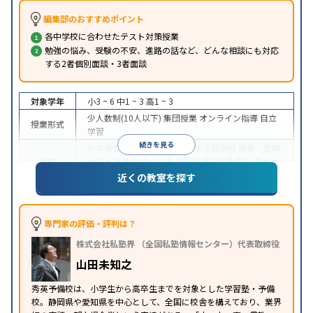
編集部のおすすめポイント
各中学校に合わせたテスト対策授業
勉強の悩み、受験の不安、進路の話など、どんな相談にも対応
する2者個別面談・3者面談
対象学年
小3 ~ 6
中1 ~ 3
高1 ~ 3
少人数制(10人以下)
集団授業
オンライン指導
自立
授業形式
学習
続きを見る
中学受験
高校受験
大学受験
医学部受験
授業・定期
目的
テスト対策
内申点対策
学習習慣の定着
国公立大対
策
私大対策
共通テスト対策
英検(英語検定)対策
近くの教室を探す
入塾に学力基準あり
授業の振替可能
学習にPC・タ
特徴
ブレットを利用
オンライン対応
1科目から受講可能
季節講習のみの受講可
自習室あり
専門家の評価・評判は？
※2023年10月調査。
小学校高学年の集団塾アンケート調査方法
を参照
株式会社私塾界 （全国私塾情報センター）代表取締役
山田未知之
秀英予備校は、小学生から高卒生までを対象とした学習塾・予備
校。静岡県や愛知県を中心として、全国に校舎を構えており、業界