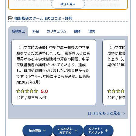
続きを見る
し、ノウハウもしっかりとしています。AIやICTの活用の先駆者的
な個別指導塾です。
個別指導スクールIEの口コミ・評判
成績向上
料金
カリキュラム
講師
環境
【小学生時の通塾】中堅中高一貫校の中学受
【小学生時の通
験をするため通塾しました。 親が教えるにも
成績が物凄く悪
限界がある中学受験独特の算数の問題、中学
と思う（小学6年
受験経験者の講師がついてくださり、達成
期:2023年3月）
し、費用や時間もかけましたが結果良かった
です（小学4〜6年時に子どもが通塾。回答時
期:2023年3月）
5.0
4
40代 / 埼玉県 女性
50代 / 神奈川県
口コミをもっと見る
こんな人に
メリット・
塾の特徴
おすすめ
デメリット