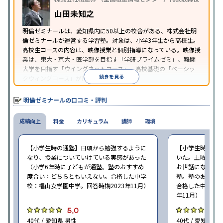
山田未知之
明倫ゼミナールは、愛知県内に50以上の校舎がある、株式会社明
倫ゼミナールが運営する学習塾。対象は、小学3年生から高校生。
高校生コースの内容は、映像授業と個別指導になっている。映像授
業は、東大・京大・医学部を目指す「学研プライムゼミ」、難関
大学を目指す「ウイングネットコース」、高校基礎の「ベーシッ
続きを見る
クウィングコース」が用意されている。
明倫ゼミナールの口コミ・評判
成績向上
料金
カリキュラム
講師
環境
【小学生時の通塾】日頃から勉強するように
【小学生時の通
なり、授業についていけている実感があった
いた。土曜ゼミ
（小学6年時に子どもが通塾。塾のおすすめ
お世話になった（
度合い：どちらともいえない。合格した中学
塾。塾のおすす
校：椙山女学園中学。回答時期2023年11月）
合格した中学校：
年11月）
5.0
5
40代 / 愛知県 男性
40代 / 愛知県 女