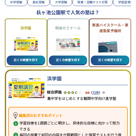
中学受験
高校受験
大学受験
授業・定期テスト対策
学習習慣の
杁ヶ池公園駅で人気の塾は？
東進ハイスクール・東
浜学園
明倫ゼミナール
進衛星予備校
近くの教室を探す
近くの教室を探す
近くの教室を探す
浜学園
※
3.8
（
71件
）
灘中学をはじめとする難関中学向け進学塾
編集部のおすすめポイント
学習目標を1週間ごとに明示し、具体的な目標に向かって努力
できる
毎回の授業で前回の内容を出題範囲とした復習テストを行う復