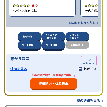
5.0
5
40代 / 大阪府 女性
40代 / 愛知県 女
口コミをもっと見る
こんな人に
メリット・
塾の特徴
おすすめ
デメリット
コース内容
コース料金
合格実績
藤が丘教室
地図を見る
藤が丘駅
\9月以降在籍で、夏期講習が無料！/
資料請求・体験授業
塾の詳細を見る