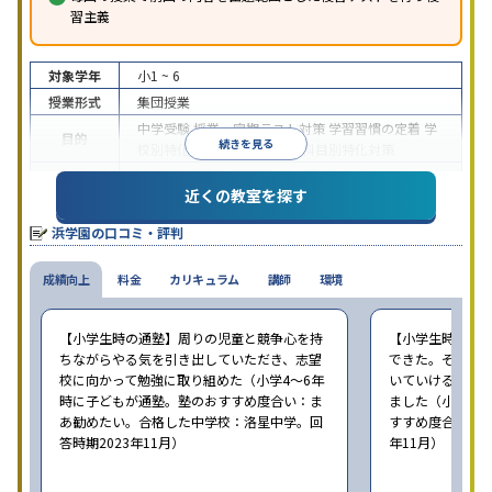
習主義
対象学年
小1 ~ 6
授業形式
集団授業
中学受験
授業・定期テスト対策
学習習慣の定着
学
目的
続きを見る
校別特化対策
各種検定対策
科目別特化対策
特徴
授業の振替可能
1科目から受講可能
近くの教室を探す
※2023年10月調査。
小学校高学年の集団塾アンケート調査方法
を参照
浜学園の口コミ・評判
成績向上
料金
カリキュラム
講師
環境
【小学生時の通塾】周りの児童と競争心を持
【小学生時の通
ちながらやる気を引き出していただき、志望
できた。そして
校に向かって勉強に取り組めた（小学4〜6年
いていける学力
時に子どもが通塾。塾のおすすめ度合い：ま
ました（小学4年
あ勧めたい。合格した中学校：洛星中学。回
すすめ度合い：ま
答時期2023年11月）
年11月）