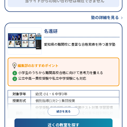
当サイトからの問い合わせは現在できません
塾の詳細を見る
名進研
愛知県の難関校に豊富な合格実績を持つ進学塾
編集部のおすすめポイント
小学生のうちから難関高校合格に向けて思考力を養える
公立中高一貫校受験や私立中学受験にも対応
対象学年
幼児
小1 ~ 6
中学3年
授業形式
個別指導(1対2~)
集団授業
中学受験
高校受験
授業・定期テスト対策
学習習慣
続きを見る
目的
の定着
学校別特化対策
各種検定対策
科目別特化対
策
近くの教室を探す
特徴
授業の振替可能
1科目から受講可能