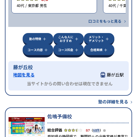
40代 / 東京都 男性
40代 / 千葉県 女
口コミをもっと見る
こんな人に
メリット・
塾の特徴
おすすめ
デメリット
コース内容
コース料金
合格実績
藤が丘校
地図を見る
藤が丘駅
当サイトからの問い合わせは現在できません
塾の詳細を見る
佐鳴予備校
※
3.7
（
68件
）
愛知県や静岡県で、難関校への合格実績が豊富な