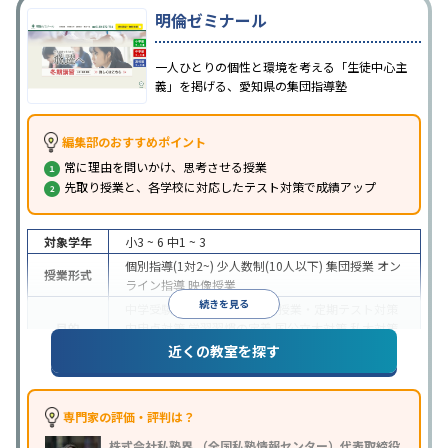
明倫ゼミナール
一人ひとりの個性と環境を考える「生徒中心主
義」を掲げる、愛知県の集団指導塾
編集部のおすすめポイント
常に理由を問いかけ、思考させる授業
先取り授業と、各学校に対応したテスト対策で成績アップ
対象学年
小3 ~ 6
中1 ~ 3
個別指導(1対2~)
少人数制(10人以下)
集団授業
オン
授業形式
ライン指導
映像授業
続きを見る
中学受験
高校受験
大学受験
授業・定期テスト対策
目的
内申点対策
学習習慣の定着
国公立大対策
私大対策
共通テスト対策
英語・英会話特化対策
近くの教室を探す
中高一貫校生に対応
特待生・奨学金制度あり
授業
特徴
の振替可能
学習にPC・タブレットを利用
オンライ
ン対応
季節講習のみの受講可
自習室あり
専門家の評価・評判は？
※2023年10月調査。
小学校高学年の集団塾アンケート調査方法
を参照
株式会社私塾界 （全国私塾情報センター）代表取締役