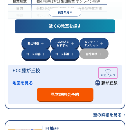
授業形式
個別指導(1対1)
集団授業
オンライン指導
目的
英検(英語検定)対策
英語・英会話特化対策
続きを見る
特徴
オンライン対応
近くの教室を探す
こんな人に
メリット・
塾の特徴
おすすめ
デメリット
コース内容
コース料金
合格実績
ECC藤が丘校
地図を見る
藤が丘駅
見学説明会予約
塾の詳細を見る
日能研