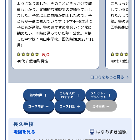
ようになりました。そのことがきっかけで成
にちょっと通い
績も上がり、定期的な試験での成績も向上し
しているため、
ました。予想以上に成績が向上したので、子
れたようでした（
どもが一番に喜んでいます（小学4〜6年時に
塾。塾のおすす
子どもが通塾。塾のおすすめ度合い：非常に
回答時期2023年
勧めたい。同時に通っていた塾：公文。合格
した中学校：南山中学校。回答時期2023年11
月）
5.0
5
40代 / 愛知県 男性
40代 / 愛知県 男
口コミをもっと見る
こんな人に
メリット・
塾の特徴
おすすめ
デメリット
コース内容
コース料金
合格実績
長久手校
地図を見る
はなみずき通駅