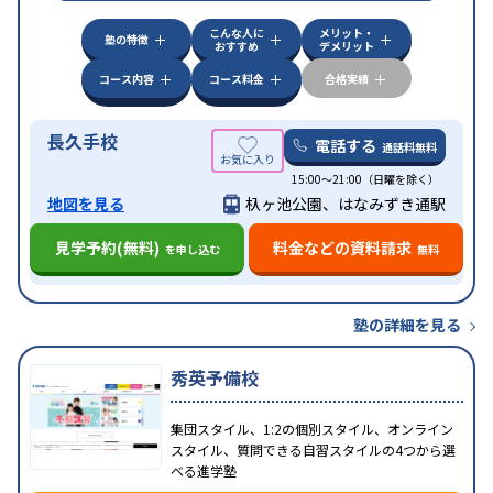
こんな人に
メリット・
塾の特徴
おすすめ
デメリット
コース内容
コース料金
合格実績
長久手校
電話する
通話料無料
15:00～21:00（日曜を除く）
地図を見る
杁ヶ池公園、はなみずき通駅
見学予約(無料)
料金などの資料請求
を申し込む
無料
塾の詳細を見る
秀英予備校
集団スタイル、1:2の個別スタイル、オンライン
スタイル、質問できる自習スタイルの4つから選
べる進学塾