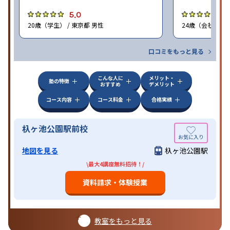
5.0
5
20歳（学生） / 東京都 男性
24歳（会社員<正
口コミをもっと見る
こんな人に
メリット・
塾の特徴
おすすめ
デメリット
コース内容
コース料金
合格実績
杁ヶ池公園駅前校
地図を見る
杁ヶ池公園駅
\最大4講座無料招待！/
資料請求・体験授業
教室をもっと見る