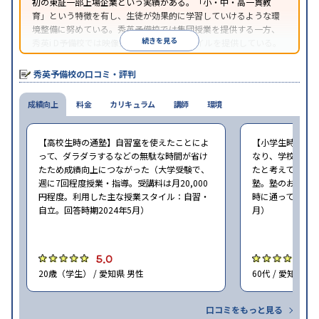
初の東証一部上場企業という実績がある。「小・中・高一貫教
育」という特徴を有し、生徒が効果的に学習していけるような環
境整備に努めている。秀英予備校では集団授業を提供する一方、
続きを見る
秀英i D予備校では映像授業による学習スタイルを提供している。
秀英予備校の口コミ・評判
成績向上
料金
カリキュラム
講師
環境
【高校生時の通塾】自習室を使えたことによ
【小学生時の通
って、ダラダラするなどの無駄な時間が省け
なり、学校での
たため成績向上につながった（大学受験で、
たと考えている（
週に7回程度授業・指導。受講料は月20,000
塾。塾のおすす
円程度。利用した主な授業スタイル：自習・
時に通っていた塾：
自立。回答時期2024年5月）
月）
5.0
4
20歳（学生） / 愛知県 男性
60代 / 愛知県 男
口コミをもっと見る