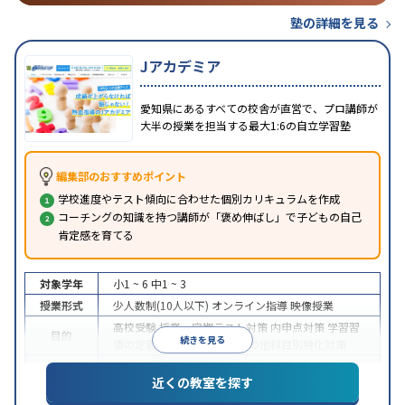
塾の詳細を見る
Jアカデミア
愛知県にあるすべての校舎が直営で、プロ講師が
大半の授業を担当する最大1:6の自立学習塾
編集部のおすすめポイント
学校進度やテスト傾向に合わせた個別カリキュラムを作成
コーチングの知識を持つ講師が「褒め伸ばし」で子どもの自己
肯定感を育てる
対象学年
小1 ~ 6
中1 ~ 3
授業形式
少人数制(10人以下)
オンライン指導
映像授業
高校受験
授業・定期テスト対策
内申点対策
学習習
目的
続きを見る
慣の定着
学校別特化対策
その他科目別特化対策
授業の振替可能
不登校生に対応
学習にPC・タブレ
近くの教室を探す
特徴
ットを利用
オンライン対応
1科目から受講可能
季
節講習のみの受講可
自習室あり