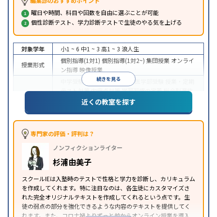
編集部のおすすめポイント
曜日や時間、科目や回数を自由に選ぶことが可能
個性診断テスト、学力診断テストで生徒のやる気を上げる
対象学年
小1 ~ 6
中1 ~ 3
高1 ~ 3
浪人生
個別指導(1対1)
個別指導(1対2~)
集団授業
オンライ
授業形式
ン指導
映像授業
続きを見る
中学受験
高校受験
大学受験
医学部受験
授業・定期
テスト対策
内申点対策
学習習慣の定着
総合型選抜
(旧AO)対策
推薦入試対策
学校別特化対策
国公立大
近くの教室を探す
目的
対策
私大対策
共通テスト対策
英検(英語検定)対策
漢検(漢字検定)対策
数学特化対策
その他科目別特化
対策
専門家の評価・評判は？
中高一貫校生に対応
オンライン対応
1科目から受講
特徴
ノンフィクションライター
可能
季節講習のみの受講可
自習室あり
※2023年3月調査。
小学校高学年の個別指導塾アンケート調査方法
を参
杉浦由美子
照
スクールIEは入塾時のテストで性格と学力を診断し、カリキュラム
を作成してくれます。特に注目なのは、各生徒にカスタマイズさ
れた完全オリジナルテキストを作成してくれるという点です。生
徒の弱点の部分を強化できるような内容のテキストを提供してく
れます。また、コロナ禍よりずっと前からオンライン授業を導入