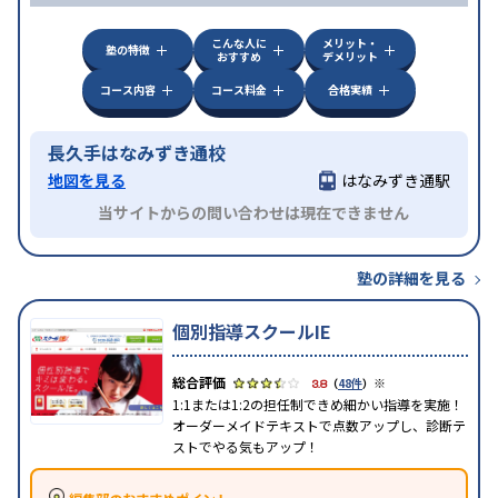
こんな人に
メリット・
塾の特徴
おすすめ
デメリット
コース内容
コース料金
合格実績
長久手はなみずき通校
地図を見る
はなみずき通駅
当サイトからの問い合わせは現在できません
塾の詳細を見る
個別指導スクールIE
※
3.8
（
48件
）
1:1または1:2の担任制できめ細かい指導を実施！
オーダーメイドテキストで点数アップし、診断テ
ストでやる気もアップ！