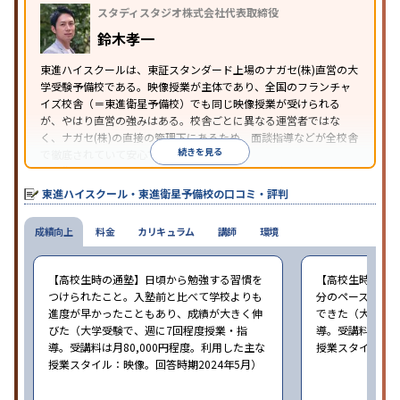
スタディスタジオ株式会社代表取締役
鈴木孝一
東進ハイスクールは、東証スタンダード上場のナガセ(株)直営の大
学受験予備校である。映像授業が主体であり、全国のフランチャ
イズ校舎（＝東進衛星予備校）でも同じ映像授業が受けられる
が、やはり直営の強みはある。校舎ごとに異なる運営者ではな
く、ナガセ(株)の直接の管理下にあるため、面談指導などが全校舎
続きを見る
で徹底されていて安心できる。
東進衛星予備校は、運営会社により指導方針や校舎のルールが異
なる。体験授業では、授業のみで判断するのではなく、担当者や
東進ハイスクール・東進衛星予備校の口コミ・評判
校舎雰囲気、校舎での合格実績などを確認すると良いだろう。
成績向上
料金
カリキュラム
講師
環境
【高校生時の通塾】日頃から勉強する習慣を
【高校生時の通
つけられたこと。入塾前と比べて学校よりも
分のペースで進
進度が早かったこともあり、成績が大きく伸
できた（大学受験
びた（大学受験で、週に7回程度授業・指
導。受講料は月8
導。受講料は月80,000円程度。利用した主な
授業スタイル：映
授業スタイル：映像。回答時期2024年5月）