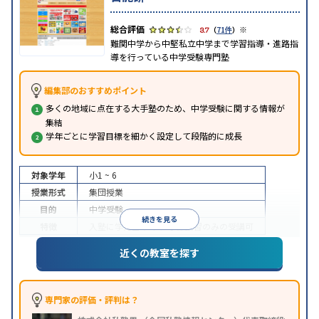
※
3.7
（
71件
）
難関中学から中堅私立中学まで学習指導・進路指
導を行っている中学受験専門塾
編集部のおすすめポイント
多くの地域に点在する大手塾のため、中学受験に関する情報が
集結
学年ごとに学習目標を細かく設定して段階的に成長
対象学年
小1 ~ 6
授業形式
集団授業
目的
中学受験
続きを見る
特徴
入塾に学力基準あり
季節講習のみの受講可
※2023年10月調査。
小学校高学年の集団塾アンケート調査方法
を参照
近くの教室を探す
専門家の評価・評判は？