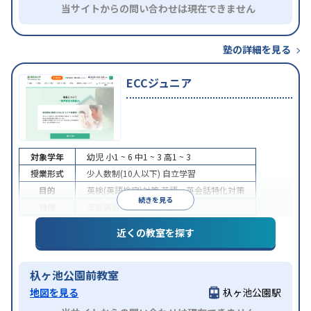
当サイトからの問い合わせは現在できません
塾の詳細を見る
ECCジュニア
対象学年
幼児
小1 ~ 6
中1 ~ 3
高1 ~ 3
授業形式
少人数制(10人以下)
自立学習
目的
英検(英語検定)対策
英語・英会話特化対策
続きを見る
特徴
季節講習のみの受講可
近くの教室を探す
杁ヶ池公園前教室
地図を見る
杁ヶ池公園駅