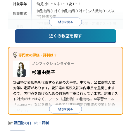
対象学年
幼児
小1 ~ 6
中1 ~ 3
高1 ~ 3
個別指導(1対1)
個別指導(1対2~)
少人数制(10人以
授業形式
下)
映像授業
続きを見る
中学受験
高校受験
大学受験
授業・定期テスト対策
目的
学習習慣の定着
近くの教室を探す
授業の振替可能
学習にPC・タブレットを利用
自習
特徴
室あり
※2023年10月調査。
小学校高学年の集団塾アンケート調査方法
を参照
専門家の評価・評判は？
ノンフィクションライター
杉浦由美子
野田塾は愛知県を代表する老舗の大手塾。中でも、公立高校入試
対策に定評があります。愛知県の高校入試は内申点を重視します
ので、内申点をあげるための対策を丁寧に行っています。定期テス
ト対策だけではなく、ワーク（提出物）の指導も。AI学習ツール
「atama＋」などを導入。最近では非認知能力養成の授業も始め
続きを見る
ています。
野田塾の口コミ・評判