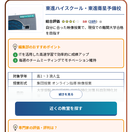
東進ハイスクール・東進衛星予備校
※
3.8
（
38件
）
自分に合った映像授業で、現役での難関大学合格
を目指す
編集部のおすすめポイント
ITを活用した高速学習で効率的に成績アップ
毎週のチームミーティングでモチベーション維持
対象学年
高1 ~ 3
浪人生
授業形式
集団授業
オンライン指導
映像授業
大学受験
医学部受験
学校別特化対策
科目別特化対
目的
続きを見る
策
特待生・奨学金制度あり
授業の振替可能
学習に
近くの教室を探す
特徴
PC・タブレットを利用
1科目から受講可能
季節講
習のみの受講可
※2024年6月調査。
大学受験塾・予備校のアンケート調査方法
を参照
専門家の評価・評判は？