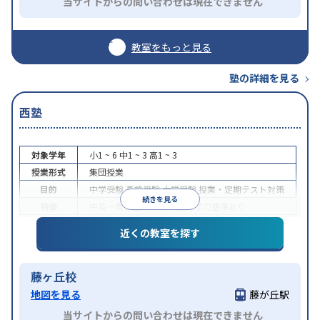
当サイトからの問い合わせは現在できません
教室をもっと見る
塾の詳細を見る
西塾
対象学年
小1 ~ 6
中1 ~ 3
高1 ~ 3
授業形式
集団授業
目的
中学受験
高校受験
大学受験
授業・定期テスト対策
続きを見る
特徴
中高一貫校生に対応
入塾に学力基準あり
近くの教室を探す
藤ヶ丘校
地図を見る
藤が丘駅
当サイトからの問い合わせは現在できません