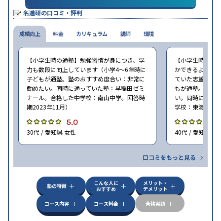
※2023年10月調査。
小学校高学年の集団塾アンケート調査方法
を参照
名進研の口コミ・評判
成績向上
料金
カリキュラム
講師
環境
【小学生時の通塾】勉強習慣が身につき、学
【小学生時の通
力も数段に向上しています（小学4〜6年時に
かできるようにな
子どもが通塾。塾のおすすめ度合い：非常に
ていた志望校に入
勧めたい。同時に通っていた塾：早稲田ゼミ
もが通塾。塾の
ナール。合格した中学校：南山中学。回答時
い。同時に通っ
期2023年11月）
学校：東海中学。
5.0
5
30代 / 愛知県 女性
40代 / 愛知県 女
口コミをもっと見る
こんな人に
メリット・
塾の特徴
おすすめ
デメリット
コース内容
コース料金
合格実績