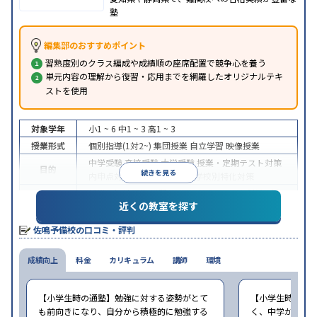
塾
編集部のおすすめポイント
習熟度別のクラス編成や成績順の座席配置で競争心を養う
単元内容の理解から復習・応用までを網羅したオリジナルテキ
ストを使用
対象学年
小1 ~ 6
中1 ~ 3
高1 ~ 3
授業形式
個別指導(1対2~)
集団授業
自立学習
映像授業
中学受験
高校受験
大学受験
授業・定期テスト対策
目的
続きを見る
内申点対策
学習習慣の定着
学校別特化対策
授業の振替可能
学習にPC・タブレットを利用
1科
特徴
近くの教室を探す
目から受講可能
季節講習のみの受講可
※2023年10月調査。
小学校高学年の集団塾アンケート調査方法
を参照
佐鳴予備校の口コミ・評判
成績向上
料金
カリキュラム
講師
環境
【小学生時の通塾】勉強に対する姿勢がとて
【小学生時の通
も前向きになり、自分から積極的に勉強する
く、中学から始