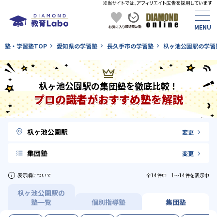
塾・学習塾TOP
愛知県の学習塾
長久手市の学習塾
杁ヶ池公園駅の学習
杁ヶ池公園駅の集団塾を徹底比較！
プロの識者がおすすめ塾を解説
杁ヶ池公園駅
変更
集団塾
変更
表示順について
全14件中 1〜14件を表示中
杁ヶ池公園駅の
塾一覧
個別指導塾
集団塾