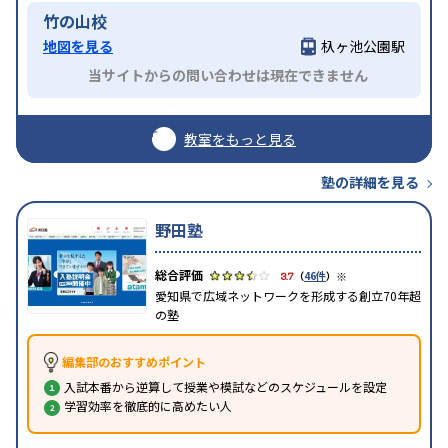
竹の山校
地図を見る
杁ヶ池公園駅
当サイトからの問い合わせは現在できません
教室をもっと見る
塾の詳細を見る
野田塾
※
3.7
（
46件
）
愛知県で広域ネットワークを形成する創立70年超
の塾
編集部のおすすめポイント
入試本番から逆算して授業や模試などのスケジュールを設定
学習効率を徹底的に高めたい人