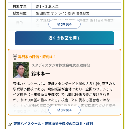
対象学年
高1 ~ 3
浪人生
授業形式
集団授業
オンライン指導
映像授業
大学受験
医学部受験
学校別特化対策
科目別特化対
目的
続きを見る
策
特待生・奨学金制度あり
授業の振替可能
学習に
近くの教室を探す
特徴
PC・タブレットを利用
1科目から受講可能
季節講
習のみの受講可
※2024年6月調査。
大学受験塾・予備校のアンケート調査方法
を参照
専門家の評価・評判は？
スタディスタジオ株式会社代表取締役
鈴木孝一
東進ハイスクールは、東証スタンダード上場のナガセ(株)直営の大
学受験予備校である。映像授業が主体であり、全国のフランチャ
イズ校舎（＝東進衛星予備校）でも同じ映像授業が受けられる
が、やはり直営の強みはある。校舎ごとに異なる運営者ではな
く、ナガセ(株)の直接の管理下にあるため、面談指導などが全校舎
続きを見る
で徹底されていて安心できる。
東進衛星予備校は、運営会社により指導方針や校舎のルールが異
なる。体験授業では、授業のみで判断するのではなく、担当者や
東進ハイスクール・東進衛星予備校の口コミ・評判
校舎雰囲気、校舎での合格実績などを確認すると良いだろう。