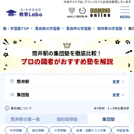
塾・学習塾TOP
青森県の学習塾
青森市の学習塾
筒井駅の学習塾
集
筒井駅の集団塾を徹底比較！
プロの識者がおすすめ塾を解説
筒井駅
変更
集団塾
変更
表示順について
全3件中 1〜3件を表示中
筒井駅の塾一覧
個別指導塾
集団塾
中学受験
高校受験
大学受験
授業・定期テスト対策
学習習慣の