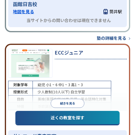
函館日吉校
地図を見る
筒井駅
当サイトからの問い合わせは現在できません
塾の詳細を見る
ECCジュニア
対象学年
幼児
小1 ~ 6
中1 ~ 3
高1 ~ 3
授業形式
少人数制(10人以下)
自立学習
目的
英検(英語検定)対策
英語・英会話特化対策
続きを見る
特徴
季節講習のみの受講可
近くの教室を探す