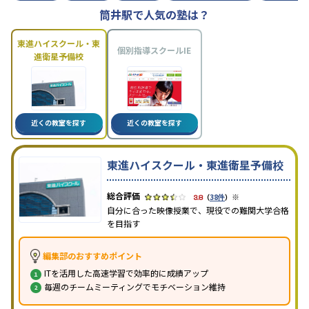
筒井駅で人気の塾は？
東進ハイスクール・東
個別指導スクールIE
進衛星予備校
近くの教室を探す
近くの教室を探す
東進ハイスクール・東進衛星予備校
※
3.8
（
38件
）
自分に合った映像授業で、現役での難関大学合格
を目指す
編集部のおすすめポイント
ITを活用した高速学習で効率的に成績アップ
毎週のチームミーティングでモチベーション維持