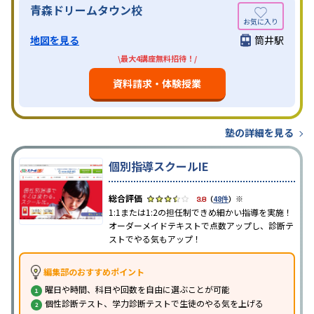
青森ドリームタウン校
地図を見る
筒井駅
\最大4講座無料招待！/
資料請求・体験授業
塾の詳細を見る
個別指導スクールIE
※
3.8
（
48件
）
1:1または1:2の担任制できめ細かい指導を実施！
オーダーメイドテキストで点数アップし、診断テ
ストでやる気もアップ！
編集部のおすすめポイント
曜日や時間、科目や回数を自由に選ぶことが可能
個性診断テスト、学力診断テストで生徒のやる気を上げる