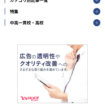
明光義塾
大学受験ランキング
北陸
映像授業
ナビ個別指導学院
中学受験
特集
新潟県
富山県
石川県
福井県
個別教室のトライ
高校受験
東進ハイスクール
中部
開成番長直伝！子どもの受験を成功させる方法
中高一貫校・高校
大学受験
武田塾
愛知県
静岡県
岐阜県
三重県
長野県
令和時代の失敗しない塾選び
資格取得・学び直し
山梨県
2020年代の教育
中学入試最前線
教育費・塾代
中学受験最前線
近畿
てら先生の教育業界基本メソッド
座談会
大学入試改革
大阪府
運動と遊びを考える
兵庫県
京都府
奈良県
和歌山県
教育全般
親子で極める家庭学習
滋賀県
令和の大学受験は情報戦！
大学受験塾の選び方
ママテクエグザム
情報Ⅰ、数学が苦手な人注目！最短距離の学力
中学受験に熱心な市区町村ランキング
中国
進化する中高一貫校・高校
アップ法
小学校受験
鳥取県
島根県
岡山県
広島県
山口県
悩み多き「大学受験」相談室
家庭教師
四国
英語・英会話・英検対策
徳島県
香川県
愛媛県
高知県
小学校教師が解説！中学受験のリアル
教育ニュース最前線
九州・沖縄
教育ジャーナリストが徹底解説！ 大学受験の羅
福岡県
佐賀県
長崎県
熊本県
大分県
針盤
宮崎県
鹿児島県
沖縄県