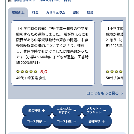
成績向上
料金
カリキュラム
講師
環境
【小学生時の通塾】中堅中高一貫校の中学受
【小学生時の通
験をするため通塾しました。 親が教えるにも
成績が物凄く悪
限界がある中学受験独特の算数の問題、中学
と思う（小学6年
受験経験者の講師がついてくださり、達成
期:2023年3月）
し、費用や時間もかけましたが結果良かった
です（小学4〜6年時に子どもが通塾。回答時
期:2023年3月）
5.0
4
40代 / 埼玉県 女性
50代 / 神奈川県
口コミをもっと見る
こんな人に
メリット・
塾の特徴
おすすめ
デメリット
コース内容
コース料金
合格実績