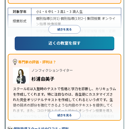
対象学年
小1 ~ 6
中1 ~ 3
高1 ~ 3
浪人生
個別指導(1対1)
個別指導(1対2~)
集団授業
オンライ
授業形式
ン指導
映像授業
続きを見る
中学受験
高校受験
大学受験
医学部受験
授業・定期
テスト対策
内申点対策
学習習慣の定着
総合型選抜
(旧AO)対策
推薦入試対策
学校別特化対策
国公立大
近くの教室を探す
目的
対策
私大対策
共通テスト対策
英検(英語検定)対策
漢検(漢字検定)対策
数学特化対策
その他科目別特化
対策
専門家の評価・評判は？
中高一貫校生に対応
オンライン対応
1科目から受講
特徴
ノンフィクションライター
可能
季節講習のみの受講可
自習室あり
※2023年3月調査。
小学校高学年の個別指導塾アンケート調査方法
を参
杉浦由美子
照
スクールIEは入塾時のテストで性格と学力を診断し、カリキュラム
を作成してくれます。特に注目なのは、各生徒にカスタマイズさ
れた完全オリジナルテキストを作成してくれるという点です。生
徒の弱点の部分を強化できるような内容のテキストを提供してく
れます。また、コロナ禍よりずっと前からオンライン授業を導入
続きを見る
し、ノウハウもしっかりとしています。AIやICTの活用の先駆者的
な個別指導塾です。
個別指導スクールIEの口コミ・評判