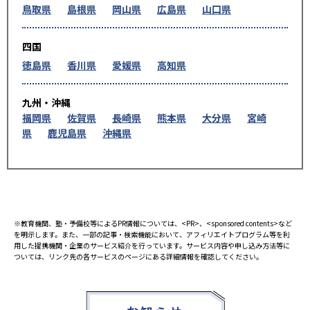
鳥取県
島根県
岡山県
広島県
山口県
四国
徳島県
香川県
愛媛県
高知県
九州・沖縄
福岡県
佐賀県
長崎県
熊本県
大分県
宮崎
県
鹿児島県
沖縄県
※教育機関、塾・予備校等によるPR情報については、<PR>、<sponsored contents>など
を明示します。また、一部の記事・検索機能において、アフィリエイトプログラム等を利
用した提携機関・企業のサービス紹介を行っています。サービス内容や申し込み方法等に
ついては、リンク先の各サービスのページにある詳細情報を確認してください。