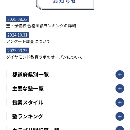
お知らせ
2025.08.23
塾・予備校 合格実績ランキングの詳細
2024.10.31
アンケート調査について
2023.03.23
ダイヤモンド教育ラボのオープンについて
都道府県別一覧
北海道・東北
主要な塾一覧
北海道
青森県
岩手県
宮城県
秋田県
【掲載塾一覧を見る】
授業スタイル
山形県
福島県
臨海セミナー
関東
個別指導
塾ランキング
東京個別指導学院
東京都
神奈川県
埼玉県
千葉県
茨城県
集団授業
個別指導塾TOMAS
栃木県
群馬県
中学受験ランキング
カテゴリ別記事一覧
オンライン指導