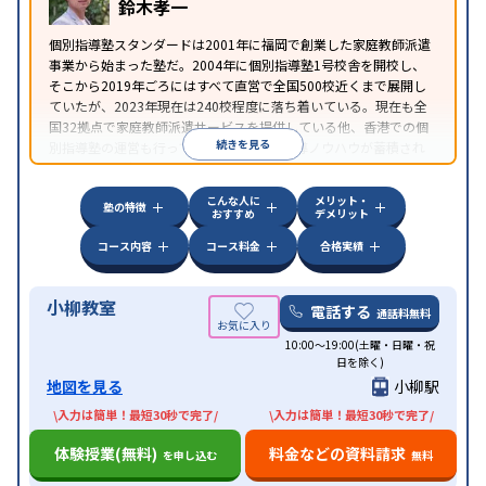
鈴木孝一
個別指導塾スタンダードは2001年に福岡で創業した家庭教師派遣
事業から始まった塾だ。2004年に個別指導塾1号校舎を開校し、
そこから2019年ごろにはすべて直営で全国500校近くまで展開し
ていたが、2023年現在は240校程度に落ち着いている。現在も全
国32拠点で家庭教師派遣サービスを提供している他、香港での個
続きを見る
別指導塾の運営も行っており、汎用的な指導ノウハウが蓄積され
ていることが伺える。
こんな人に
メリット・
塾の特徴
おすすめ
デメリット
コース内容
コース料金
合格実績
小柳教室
電話する
通話料無料
10:00～19:00(土曜・日曜・祝
日を除く)
地図を見る
小柳駅
\入力は簡単！最短30秒で完了/
\入力は簡単！最短30秒で完了/
体験授業(無料)
料金などの資料請求
を申し込む
無料