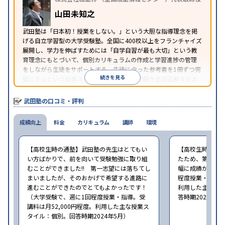
山田未知之
武田塾は「日本初！授業をしない。」という大胆な指導理念を掲
げる自立学習型の大学受験塾。全国に400校以上をフランチャイズ
展開し、学力を伸ばすためには「自学自習が最も大切」という教
育理念にもとづいて、個別カリキュラムの作成と学習進捗の管理
をしながら生徒をサポートする。生徒に合った参考書を1冊ずつ完
続きを見る
璧にするという指導スタイルで、参考書の問題を全部正解するま
で繰り返し問題を解くことで偏差値をあげるという手法を取って
いる。
武田塾の口コミ・評判
成績向上
料金
カリキュラム
講師
環境
【高校生時の通塾】武田塾の先生はとてもい
【高校生時の通
い方ばかりで、前を向いて受験勉強に取り組
たため、第一志
むことができました!! 第一志望には落ちてし
幅に成績が向上し
まいましたが、そのおかげで希望する進路に
程度授業・指導。
進むことができたのでとてもよかったです！
利用した主な授
（大学受験で、週に1回程度授業・指導。受
答時期2024年5
講料は月52,000円程度。利用した主な授業ス
タイル：個別。回答時期2024年5月）