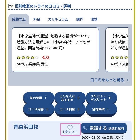
個別教室のトライの口コミ・評判
成績向上
料金
カリキュラム
講師
環境
【小学生時の通塾】勉強する習慣がついた。
【小学生時の通塾
勉強方法を理解した（小学5年時に子どもが
はり成績向上には
通塾。回答時期:2023年3月）
どもが通塾。回答時
4.0
4
50代 / 兵庫県 男性
40代 / 大阪府 女
口コミをもっと見る
こんな人に
メリット・
塾の特徴
おすすめ
デメリット
コース内容
コース料金
合格実績
青森浜田校
電話する
通話料無料
9:00～23:00（土日祝も受付）