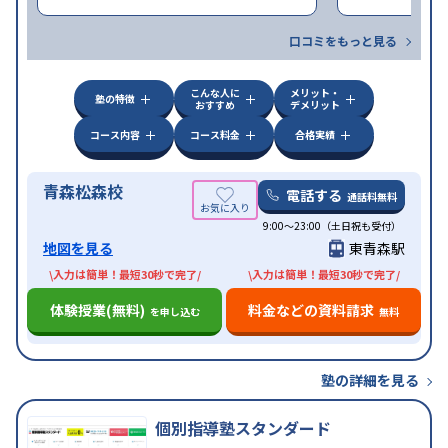
口コミをもっと見る
こんな人に
メリット・
塾の特徴
おすすめ
デメリット
コース内容
コース料金
合格実績
青森松森校
電話する
通話料無料
9:00～23:00（土日祝も受付）
地図を見る
東青森駅
\入力は簡単！最短30秒で完了/
\入力は簡単！最短30秒で完了/
体験授業(無料)
料金などの資料請求
を申し込む
無料
塾の詳細を見る
個別指導塾スタンダード