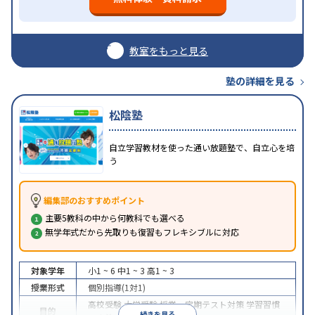
教室をもっと見る
塾の詳細を見る
松陰塾
自立学習教材を使った通い放題塾で、自立心を培
う
編集部のおすすめポイント
主要5教科の中から何教科でも選べる
無学年式だから先取りも復習もフレキシブルに対応
対象学年
小1 ~ 6
中1 ~ 3
高1 ~ 3
授業形式
個別指導(1対1)
高校受験
大学受験
授業・定期テスト対策
学習習慣
目的
続きを見る