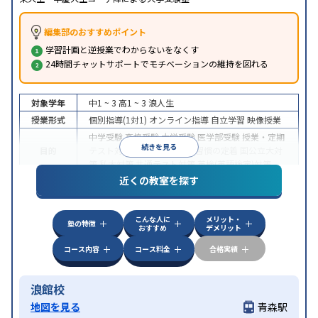
編集部のおすすめポイント
学習計画と逆授業でわからないをなくす
24時間チャットサポートでモチベーションの維持を図れる
対象学年
中1 ~ 3
高1 ~ 3
浪人生
授業形式
個別指導(1対1)
オンライン指導
自立学習
映像授業
中学受験
高校受験
大学受験
医学部受験
授業・定期
続きを見る
目的
テスト対策
内申点対策
学習習慣の定着
国公立大対
策
私大対策
共通テスト対策
英検(英語検定)対策
近くの教室を探す
中高一貫校生に対応
授業の振替可能
不登校生に対
特徴
応
学習にPC・タブレットを利用
オンライン対応
1
科目から受講可能
自習室あり
こんな人に
メリット・
塾の特徴
おすすめ
デメリット
コース内容
コース料金
合格実績
浪館校
地図を見る
青森駅