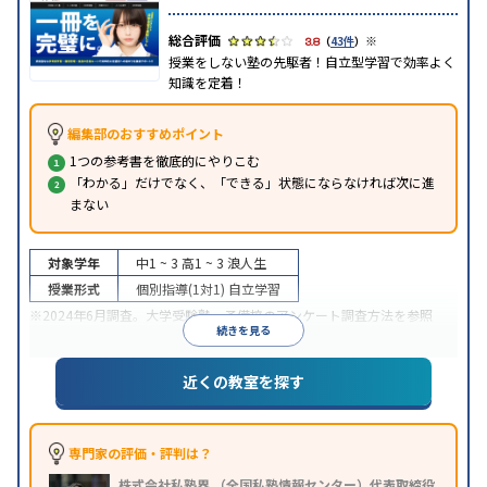
※
3.8
（
43件
）
授業をしない塾の先駆者！自立型学習で効率よく
知識を定着！
編集部のおすすめポイント
1つの参考書を徹底的にやりこむ
「わかる」だけでなく、「できる」状態にならなければ次に進
まない
対象学年
中1 ~ 3
高1 ~ 3
浪人生
授業形式
個別指導(1対1)
自立学習
※2024年6月調査。
大学受験塾・予備校のアンケート調査方法
を参照
続きを見る
近くの教室を探す
専門家の評価・評判は？
株式会社私塾界 （全国私塾情報センター）代表取締役