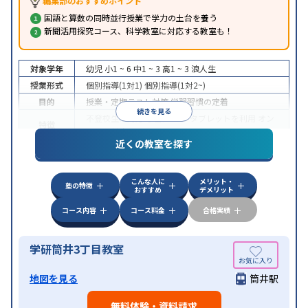
編集部のおすすめポイント
国語と算数の同時並行授業で学力の土台を養う
新聞活用探究コース、科学教室に対応する教室も！
対象学年
幼児
小1 ~ 6
中1 ~ 3
高1 ~ 3
浪人生
授業形式
個別指導(1対1)
個別指導(1対2~)
目的
授業・定期テスト対策
学習習慣の定着
続きを見る
不登校生に対応
学習にPC・タブレットを利用
オン
特徴
ライン対応
近くの教室を探す
こんな人に
メリット・
塾の特徴
おすすめ
デメリット
コース内容
コース料金
合格実績
学研筒井3丁目教室
地図を見る
筒井駅
無料体験・資料請求