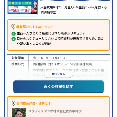
入会費用0円で、先生1人が生徒2〜4人を教える
個別指導塾
編集部のおすすめポイント
生徒一人ひとりに最適化された指導カリキュラム
自分のスケジュールに合わせて時間割が選択できるため、部活
や習い事との両立が可能
対象学年
小3 ~ 6
中1 ~ 3
高1 ~ 3
授業形式
個別指導(1対2~)
オンライン指導
映像授業
中学受験
高校受験
大学受験
授業・定期テスト対策
続きを見る
内申点対策
学習習慣の定着
総合型選抜(旧AO)対策
目的
推薦入試対策
国公立大対策
私大対策
共通テスト対
策
英検(英語検定)対策
漢検(漢字検定)対策
数学特化
近くの教室を探す
対策
中高一貫校生に対応
授業の振替可能
不登校生に対
応
学習にPC・タブレットを利用
オンライン対応
1
専門家の評価・評判は？
特徴
科目から受講可能
季節講習のみの受講可
自習室あ
スタディスタジオ株式会社代表取締役
り