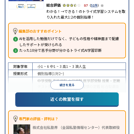
※
3.7
（
51件
）
わかる！→できる！のトライ式学習システムを取
り入れた最大1:2の個別指導！
編集部のおすすめポイント
AIを活用した勉強だけでなく、子どもの性格や精神面まで配慮
したサポートが受けられる
たった10分で苦手分野が分かるトライ式AI学習診断
対象学年
小1 ~ 6
中1 ~ 3
高1 ~ 3
浪人生
授業形式
個別指導(1対2~)
中学受験
高校受験
大学受験
医学部受験
授業・定期
続きを見る
テスト対策
内申点対策
学習習慣の定着
総合型選抜
(旧AO)対策
推薦入試対策
学校別特化対策
国公立大
目的
対策
私大対策
共通テスト対策
英検(英語検定)対策
近くの教室を探す
漢検(漢字検定)対策
数学特化対策
英語・英会話特化
対策
その他科目別特化対策
中高一貫校生に対応
授業の振替可能
不登校生に対
専門家の評価・評判は？
応
学習にPC・タブレットを利用
オンライン対応
1
特徴
株式会社私塾界 （全国私塾情報センター）代表取締役
科目から受講可能
季節講習のみの受講可
発達障害
の子どもに対応
自習室あり