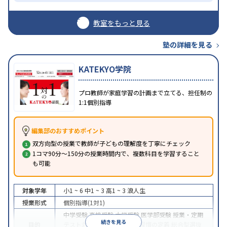
教室をもっと見る
塾の詳細を見る
KATEKYO学院
プロ教師が家庭学習の計画まで立てる、担任制の
1:1個別指導
編集部のおすすめポイント
双方向型の授業で教師が子どもの理解度を丁寧にチェック
1コマ90分～150分の授業時間内で、複数科目を学習すること
も可能
対象学年
小1 ~ 6
中1 ~ 3
高1 ~ 3
浪人生
授業形式
個別指導(1対1)
中学受験
高校受験
大学受験
医学部受験
授業・定期
続きを見る
目的
テスト対策
内申点対策
学習習慣の定着
総合型選抜