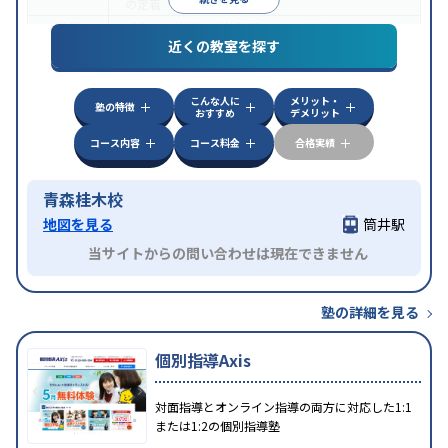
の定着
特徴
授業の振替可能
季節講習のみの受講可
近くの教室を探す
こんな人に
メリット・
塾の特徴
おすすめ
デメリット
コース内容
コース料金
合格実績
青森桂木校
地図を見る
筒井駅
当サイトからの問い合わせは現在できません
塾の詳細を見る
個別指導Axis
対面指導とオンライン指導の両方に対応した1:1
または1:2の個別指導塾