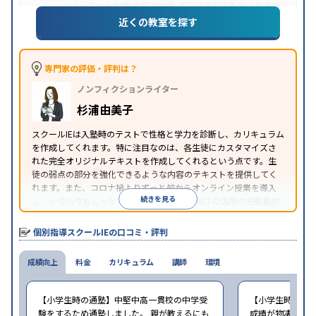
テスト対策
内申点対策
学習習慣の定着
総合型選抜
(旧AO)対策
推薦入試対策
学校別特化対策
国公立大
近くの教室を探す
目的
対策
私大対策
共通テスト対策
英検(英語検定)対策
漢検(漢字検定)対策
数学特化対策
その他科目別特化
対策
専門家の評価・評判は？
中高一貫校生に対応
オンライン対応
1科目から受講
特徴
ノンフィクションライター
可能
季節講習のみの受講可
自習室あり
※2023年3月調査。
小学校高学年の個別指導塾アンケート調査方法
を参
杉浦由美子
照
スクールIEは入塾時のテストで性格と学力を診断し、カリキュラム
を作成してくれます。特に注目なのは、各生徒にカスタマイズさ
れた完全オリジナルテキストを作成してくれるという点です。生
徒の弱点の部分を強化できるような内容のテキストを提供してく
れます。また、コロナ禍よりずっと前からオンライン授業を導入
続きを見る
し、ノウハウもしっかりとしています。AIやICTの活用の先駆者的
な個別指導塾です。
個別指導スクールIEの口コミ・評判
成績向上
料金
カリキュラム
講師
環境
【小学生時の通塾】中堅中高一貫校の中学受
【小学生時の通
験をするため通塾しました。 親が教えるにも
成績が物凄く悪