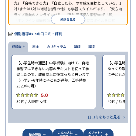
力」「合格できる力」「自立した心」の育成を目標としている。1
対1または1対2の個別指導の他にも学習スタイルがあり、「双方向
ライブ授業のオンラインゼミ」「教科書準拠AI学習AxisPLUS」
続きを見る
「オンライン家庭教師」など、さまざまな学習スタイルを目的
別・科目別に選択することができる。
個別指導Axisの口コミ・評判
成績向上
料金
カリキュラム
講師
環境
【小学生時の通塾】中学受験に向けて、自宅
【小学生時の通
学習ではできない内容のテキストを使って学
ゆっくり取り組む
習したので、成績向上に役立ったと思います
に子どもが通塾。
（小学5〜6年時に子どもが通塾。回答時期
2023年3月）
5.0
5
30代 / 大阪府 女性
40代 / 兵庫県 女
口コミをもっと見る
こんな人に
メリット・
塾の特徴