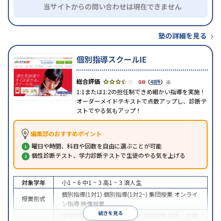
当サイトからの問い合わせは現在できません
塾の詳細を見る
個別指導スクールIE
※
3.8
（
48件
）
1:1または1:2の担任制できめ細かい指導を実施！
オーダーメイドテキストで点数アップし、診断テ
ストでやる気もアップ！
編集部のおすすめポイント
曜日や時間、科目や回数を自由に選ぶことが可能
個性診断テスト、学力診断テストで生徒のやる気を上げる
対象学年
小1 ~ 6
中1 ~ 3
高1 ~ 3
浪人生
個別指導(1対1)
個別指導(1対2~)
集団授業
オンライ
授業形式
ン指導
映像授業
続きを見る
中学受験
高校受験
大学受験
医学部受験
授業・定期