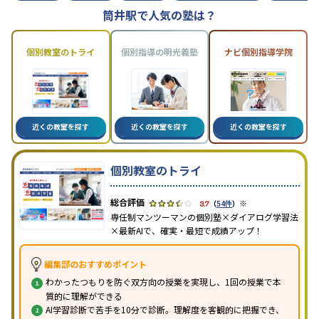
筒井駅で人気の塾は？
個別教室のトライ
個別指導の明光義塾
ナビ個別指導学院
近くの教室を探す
近くの教室を探す
近くの教室を探す
個別教室のトライ
※
3.7
（
54件
）
専任制マンツーマンの個別塾×ダイアログ学習法
×最新AIで、確実・最短で成績アップ！
編集部のおすすめポイント
わかったつもりを防ぐ双方向の授業を実現し、1回の授業で本
質的に理解ができる
AI学習診断で苦手を10分で診断。理解度を客観的に把握でき、