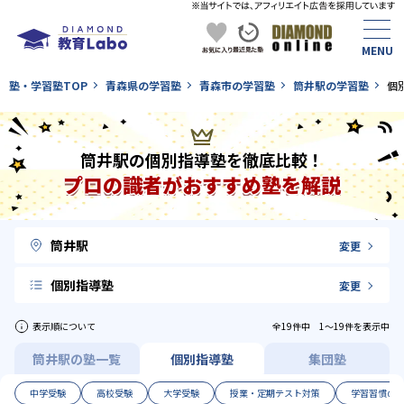
塾・学習塾TOP
青森県の学習塾
青森市の学習塾
筒井駅の学習塾
個
筒井駅の個別指導塾を徹底比較！
プロの識者がおすすめ塾を解説
筒井駅
変更
個別指導塾
変更
表示順について
全19件中 1〜19件を表示中
筒井駅の塾一覧
個別指導塾
集団塾
中学受験
高校受験
大学受験
授業・定期テスト対策
学習習慣の