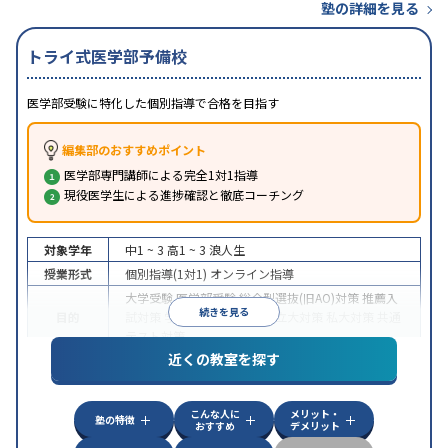
塾の詳細を見る
トライ式医学部予備校
医学部受験に特化した個別指導で合格を目指す
編集部のおすすめポイント
医学部専門講師による完全1対1指導
現役医学生による進捗確認と徹底コーチング
対象学年
中1 ~ 3
高1 ~ 3
浪人生
授業形式
個別指導(1対1)
オンライン指導
大学受験
医学部受験
総合型選抜(旧AO)対策
推薦入
続きを見る
目的
試対策
学校別特化対策
国公立大対策
私大対策
共通
テスト対策
近くの教室を探す
中高一貫校生に対応
授業の振替可能
不登校生に対
特徴
応
オンライン対応
1科目から受講可能
季節講習の
みの受講可
自習室あり
こんな人に
メリット・
塾の特徴
おすすめ
デメリット