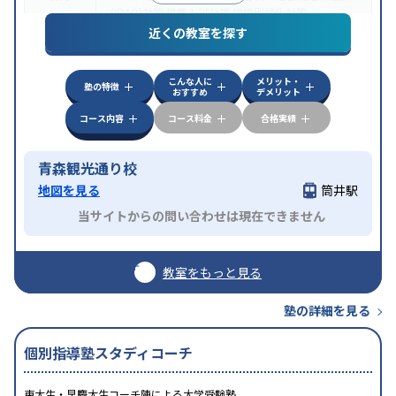
(旧AO)対策
推薦入試対策
学校別特化対策
近くの教室を探す
中高一貫校生に対応
授業の振替可能
不登校生に対
特徴
応
1科目から受講可能
季節講習のみの受講可
こんな人に
メリット・
塾の特徴
おすすめ
デメリット
コース内容
コース料金
合格実績
青森観光通り校
地図を見る
筒井駅
当サイトからの問い合わせは現在できません
教室をもっと見る
塾の詳細を見る
個別指導塾スタディコーチ
東大生・早慶大生コーチ陣による大学受験塾