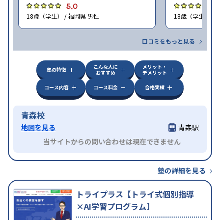
5.0
4
18歳（学生） / 福岡県 男性
18歳（学生） / 
口コミをもっと見る
こんな人に
メリット・
塾の特徴
おすすめ
デメリット
コース内容
コース料金
合格実績
青森校
地図を見る
青森駅
当サイトからの問い合わせは現在できません
塾の詳細を見る
トライプラス【トライ式個別指導
×AI学習プログラム】