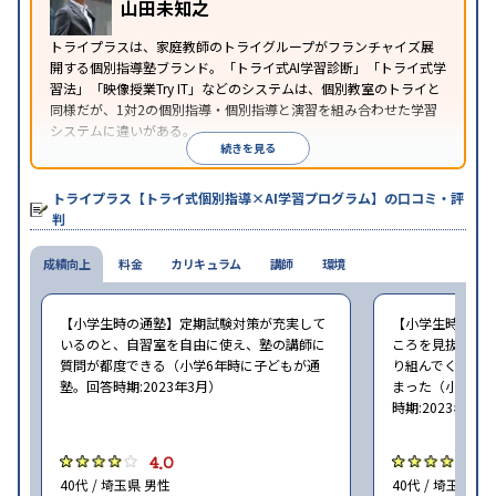
山田未知之
※2023年3月調査。
小学校高学年の個別指導塾アンケート調査方法
を参
トライプラスは、家庭教師のトライグループがフランチャイズ展
照
開する個別指導塾ブランド。「トライ式AI学習診断」「トライ式学
習法」「映像授業Try IT」などのシステムは、個別教室のトライと
同様だが、1対2の個別指導・個別指導と演習を組み合わせた学習
システムに違いがある。
続きを見る
トライプラス【トライ式個別指導×AI学習プログラム】の口コミ・評
判
成績向上
料金
カリキュラム
講師
環境
【小学生時の通塾】定期試験対策が充実して
【小学生時の通
いるのと、自習室を自由に使え、塾の講師に
ころを見抜いて
質問が都度できる（小学6年時に子どもが通
り組んでくれた
塾。回答時期:2023年3月）
まった（小学5〜
時期:2023年3月
4.0
4
40代 / 埼玉県 男性
40代 / 埼玉県 女