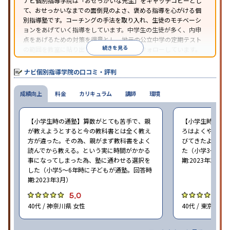
ナビ個別指導学院は「おせっかいな先生」をキャッチコピーとし
て、おせっかいなまでの面倒見のよさ、褒める指導を心がける個
別指導塾です。コーチングの手法を取り入れ、生徒のモチベーシ
ョンをあげていく指導をしています。中学生の生徒が多く、内申
点をあげるための対策を得意とし、地元の公立中学の定期テスト
続きを見る
の範囲を教室に貼り出すなど手厚く学習をフォローしています。
オリジナルテキストを使用しており、特に英語は各教科書に合わ
せたテキストを使った「先取り学習」で理解度を深められます。
ナビ個別指導学院の口コミ・評判
成績向上
料金
カリキュラム
講師
環境
【小学生時の通塾】算数がとても苦手で、親
【小学生時の通
が教えようとすると今の教科書とは全く教え
ろはよくやり方
方が違った。その為、親がまず教科書をよく
びてきたようで
読んでから教える。という実に時間がかかる
た（小学3〜6年
事になってしまった為、塾に通わせる選択を
期:2023年3月）
した（小学5〜6年時に子どもが通塾。回答時
期:2023年3月）
5.0
4
40代 / 神奈川県 女性
40代 / 東京都 女