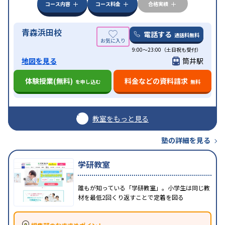
コース内容
コース料金
合格実績
青森浜田校
電話する
通話料無料
9:00～23:00（土日祝も受付）
地図を見る
筒井駅
体験授業(無料)
料金などの資料請求
を申し込む
無料
教室をもっと見る
塾の詳細を見る
学研教室
誰もが知っている「学研教室」。小学生は同じ教
材を最低2回くり返すことで定着を図る