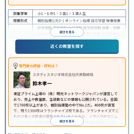
対象学年
小1 ~ 6
中1 ~ 3
高1 ~ 3
浪人生
授業形式
個別指導(1対2~)
オンライン指導
自立学習
映像授業
中学受験
高校受験
大学受験
医学部受験
授業・定期
続きを見る
テスト対策
内申点対策
学習習慣の定着
総合型選抜
(旧AO)対策
推薦入試対策
学校別特化対策
国公立大
目的
対策
私大対策
共通テスト対策
英検(英語検定)対策
近くの教室を探す
漢検(漢字検定)対策
数学特化対策
英語・英会話特化
対策
その他科目別特化対策
中高一貫校生に対応
特待生・奨学金制度あり
授業
専門家の評価・評判は？
の振替可能
不登校生に対応
学習にPC・タブレット
スタディスタジオ株式会社代表取締役
特徴
を利用
オンライン対応
1科目から受講可能
季節講
習のみの受講可
発達障害の子どもに対応
自習室あ
鈴木孝一
り
※2023年3月調査。
小学校高学年の個別指導塾アンケート調査方法
を参
東証プライム上場の（株）明光ネットワークジャパンが運営して
おり、売上や教室数、生徒数などの情報も公開されている。全国
照
で1700校以上があり、個別指導塾の中でNo.1だ。400校が直営
で、残り1300校はフランチャイズ校である。フランチャイズでこ
れだけ多くの校舎が運営されていることから、ノウハウがマニュ
続きを見る
アル化され、特定の優秀な人材に依存しない教育が実現できてい
ることが推測される。