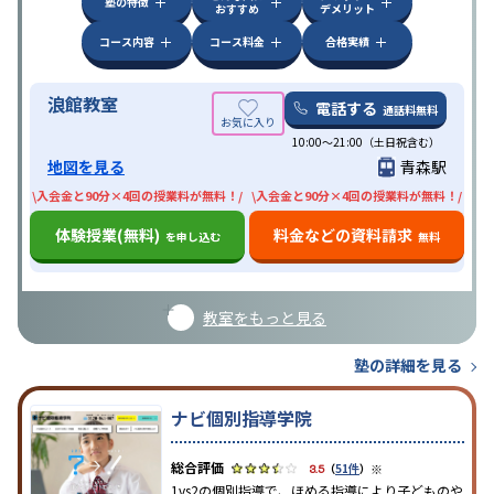
塾の特徴
おすすめ
デメリット
コース内容
コース料金
合格実績
浪館教室
電話する
通話料無料
10:00〜21:00（土日祝含む）
地図を見る
青森駅
\入会金と90分×4回の授業料が無料！/
\入会金と90分×4回の授業料が無料！/
体験授業(無料)
料金などの資料請求
を申し込む
無料
教室をもっと見る
塾の詳細を見る
ナビ個別指導学院
※
3.5
（
51件
）
1vs2の個別指導で、ほめる指導により子どものや