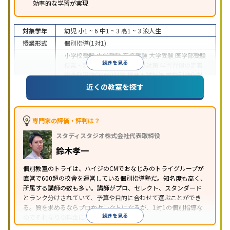
効率的な学習が実現
対象学年
幼児
小1 ~ 6
中1 ~ 3
高1 ~ 3
浪人生
授業形式
個別指導(1対1)
小学校受験
中学受験
高校受験
大学受験
医学部受験
続きを見る
授業・定期テスト対策
内申点対策
学習習慣の定着
総合型選抜(旧AO)対策
推薦入試対策
学校別特化対
目的
策
国公立大対策
私大対策
共通テスト対策
英検(英
近くの教室を探す
語検定)対策
漢検(漢字検定)対策
数学特化対策
英
語・英会話特化対策
その他科目別特化対策
中高一貫校生に対応
授業の振替可能
不登校生に対
専門家の評価・評判は？
応
学習にPC・タブレットを利用
オンライン対応
1
特徴
スタディスタジオ株式会社代表取締役
科目から受講可能
季節講習のみの受講可
発達障害
の子どもに対応
自習室あり
鈴木孝一
※2023年3月調査。
小学校高学年の個別指導塾アンケート調査方法
を参
個別教室のトライは、ハイジのCMでおなじみのトライグループが
照
直営で600超の校舎を運営している個別指導塾だ。知名度も高く、
所属する講師の数も多い。講師がプロ、セレクト、スタンダード
とランク分けされていて、予算や目的に合わせて選ぶことができ
る。質を求めるならプロかセレクトになるが、1対1の個別指導な
続きを見る
のでそれなりの料金になる。