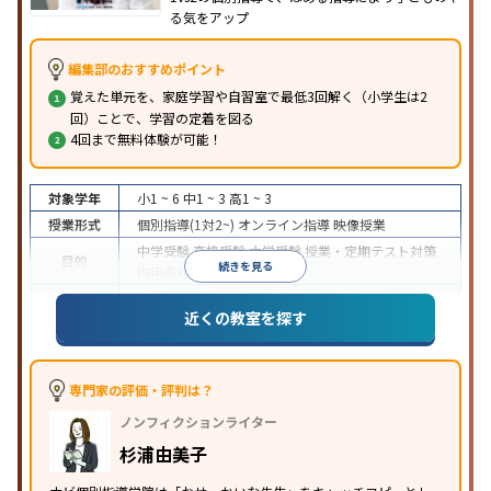
る気をアップ
編集部のおすすめポイント
覚えた単元を、家庭学習や自習室で最低3回解く（小学生は2
回）ことで、学習の定着を図る
4回まで無料体験が可能！
対象学年
小1 ~ 6
中1 ~ 3
高1 ~ 3
授業形式
個別指導(1対2~)
オンライン指導
映像授業
中学受験
高校受験
大学受験
授業・定期テスト対策
目的
続きを見る
内申点対策
学習習慣の定着
成績保証制度あり
授業の振替可能
オンライン対応
近くの教室を探す
特徴
1科目から受講可能
季節講習のみの受講可
自習室あ
り
※2023年3月調査。
小学校高学年の個別指導塾アンケート調査方法
を参
照
専門家の評価・評判は？
ノンフィクションライター
杉浦由美子