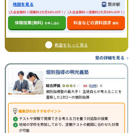
地図を見る
筒井駅
\入会金無料＋授業料2カ月30%OFF！/
\入会金無料＋授業料2カ月30%OFF！/
体験授業(無料)
料金などの資料請求
を申し込む
無料
教室をもっと見る
塾の詳細を見る
個別指導の明光義塾
※
3.6
（
53件
）
個別指導塾の最大手！ 生徒自らが考えることを
重視した1対2〜の個別指導
編集部のおすすめポイント
テストや受験で発揮できる考える力を養う対話型の授業
地域の学校を熟知しており、定期テストの範囲に合わせた対策
が可能