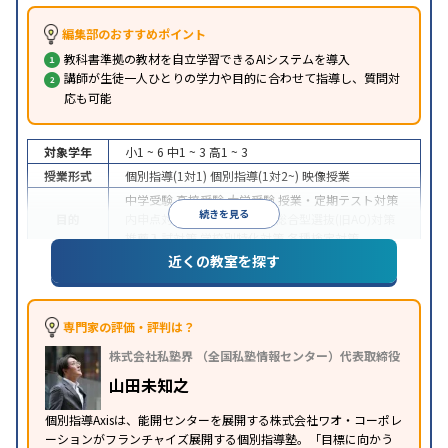
編集部のおすすめポイント
教科書準拠の教材を自立学習できるAIシステムを導入
講師が生徒一人ひとりの学力や目的に合わせて指導し、質問対
応も可能
対象学年
小1 ~ 6
中1 ~ 3
高1 ~ 3
授業形式
個別指導(1対1)
個別指導(1対2~)
映像授業
中学受験
高校受験
大学受験
授業・定期テスト対策
続きを見る
目的
内申点対策
学習習慣の定着
総合型選抜(旧AO)対策
推薦入試対策
学校別特化対策
各種検定対策
近くの教室を探す
授業の振替可能
学習にPC・タブレットを利用
オン
特徴
ライン対応
1科目から受講可能
季節講習のみの受講
可
※2023年3月調査。
小学校高学年の個別指導塾アンケート調査方法
を参
専門家の評価・評判は？
照
株式会社私塾界 （全国私塾情報センター）代表取締役
山田未知之
個別指導Axisは、能開センターを展開する株式会社ワオ・コーポレ
ーションがフランチャイズ展開する個別指導塾。「目標に向かう