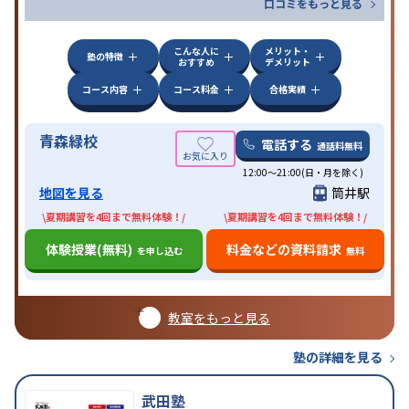
口コミをもっと見る
こんな人に
メリット・
塾の特徴
おすすめ
デメリット
コース内容
コース料金
合格実績
青森緑校
電話する
通話料無料
12:00～21:00(日・月を除く)
地図を見る
筒井駅
\夏期講習を4回まで無料体験！/
\夏期講習を4回まで無料体験！/
体験授業(無料)
料金などの資料請求
を申し込む
無料
教室をもっと見る
塾の詳細を見る
武田塾