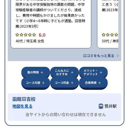
限界がある中学受験独特の算数の問題、中学
と思う（小学6年
受験経験者の講師がついてくださり、達成
期:2023年3月）
し、費用や時間もかけましたが結果良かった
です（小学4〜6年時に子どもが通塾。回答時
期:2023年3月）
5.0
4
40代 / 埼玉県 女性
50代 / 神奈川県
口コミをもっと見る
こんな人に
メリット・
塾の特徴
おすすめ
デメリット
コース内容
コース料金
合格実績
函館日吉校
地図を見る
筒井駅
当サイトからの問い合わせは現在できません