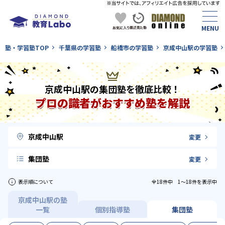
塾・学習塾TOP
千葉県の学習塾
船橋市の学習塾
京成中山駅の学習塾
京成中山駅の集団塾を徹底比較！
プロの識者がおすすめ塾を解説
京成中山駅
変更
集団塾
変更
表示順について
全18件中 1〜18件を表示中
京成中山駅の塾
一覧
個別指導塾
集団塾