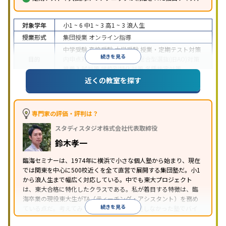
対象学年
小1 ~ 6
中1 ~ 3
高1 ~ 3
浪人生
授業形式
集団授業
オンライン指導
中学受験
高校受験
大学受験
授業・定期テスト対策
続きを見る
目的
内申点対策
学習習慣の定着
総合型選抜(旧AO)対策
推薦入試対策
学校別特化対策
各種検定対策
近くの教室を探す
特待生・奨学金制度あり
入塾に学力基準あり
不登
特徴
校生に対応
オンライン対応
1科目から受講可能
専門家の評価・評判は？
スタディスタジオ株式会社代表取締役
鈴木孝一
臨海セミナーは、1974年に横浜で小さな個人塾から始まり、現在
では関東を中心に500校近くを全て直営で展開する集団塾だ。小1
から浪人生まで幅広く対応している。中でも東大プロジェクト
は、東大合格に特化したクラスである。私が着目する特徴は、臨
海卒業の現役東大生がTA（ティーチング・アシスタント）を務め
続きを見る
ている点だ。考えてみてほしい。自分が満足しなかった塾でバイ
トをしたいと思うだろうか？OBOGが戻ってきてくれる塾は良い塾