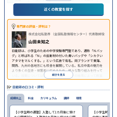
※2023年10月調査。
小学校高学年の集団塾アンケート調査方法
を参照
近くの教室を探す
専門家の評価・評判は？
株式会社私塾界 （全国私塾情報センター）代表取締役
山田未知之
日能研は、小学生のための中学受験専門塾であり、通称「Ｎバッ
グ」と呼ばれる「Ｎ」の反射材の付いた青いバッグや「シカクい
アタマをマルくする。」という広告で有名。同ブランドで東海、
関西、九州の各地方にも校舎を展開している。私立中高の魅力を
より多くの生徒・保護者に広めるため、様々な取り組みを行って
続きを見る
いる。授業については、カリキュラムテストの結果によって教室
の座席が変わるという独自のスタイルを採用している。
日能研の口コミ・評判
成績向上
料金
カリキュラム
講師
環境
【小学生時の通塾】入塾して1カ月後に受け
【小学生時の通
た公開模試と、入塾後8カ月後に受けた公開
中学に進学して