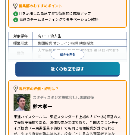
編集部のおすすめポイント
ITを活用した高速学習で効率的に成績アップ
毎週のチームミーティングでモチベーション維持
対象学年
高1 ~ 3
浪人生
授業形式
集団授業
オンライン指導
映像授業
大学受験
医学部受験
学校別特化対策
科目別特化対
目的
続きを見る
策
特待生・奨学金制度あり
授業の振替可能
学習に
近くの教室を探す
特徴
PC・タブレットを利用
1科目から受講可能
季節講
習のみの受講可
※2024年6月調査。
大学受験塾・予備校のアンケート調査方法
を参照
専門家の評価・評判は？
スタディスタジオ株式会社代表取締役
鈴木孝一
東進ハイスクールは、東証スタンダード上場のナガセ(株)直営の大
学受験予備校である。映像授業が主体であり、全国のフランチャ
イズ校舎（＝東進衛星予備校）でも同じ映像授業が受けられる
が、やはり直営の強みはある。校舎ごとに異なる運営者ではな