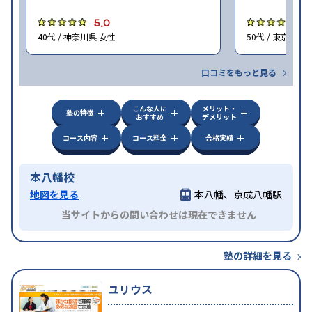
5.0
5
40代 / 神奈川県 女性
50代 / 東京都 男
口コミをもっと見る
こんな人に
メリット・
塾の特徴
おすすめ
デメリット
コース内容
コース料金
合格実績
本八幡校
地図を見る
本八幡、京成八幡駅
当サイトからの問い合わせは現在できません
塾の詳細を見る
ユリウス