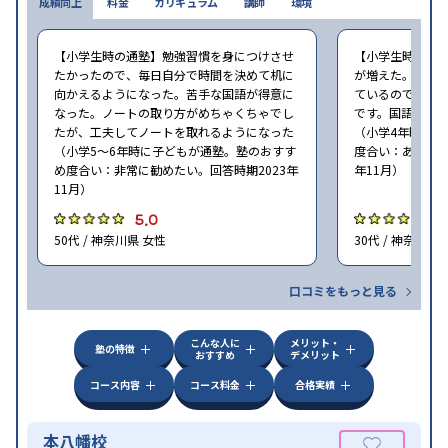
成績向上
料金
カリキュラム
講師
環境
【小学生時の通塾】勉強習慣を身につけさせ
【小学生時の通
たかったので、毎日自分で時間を決めて机に
が増えた。数学
向かえるようになった。苦手な国語が得意に
ているので、学
なった。ノートの取り方がめちゃくちゃでし
です。国語はま
たが、工夫してノートを取れるようになった
（小学4年時に子
（小学5〜6年時に子どもが通塾。塾のおすす
度合い：あまり勧
め度合い：非常に勧めたい。回答時期2023年
年11月）
11月）
5.0
4
50代 / 神奈川県 女性
30代 / 神奈川県
口コミをもっと見る
こんな人に
メリット・
塾の特徴
おすすめ
デメリット
コース内容
コース料金
合格実績
本八幡校