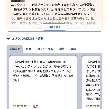
ユリウスは、日能研プラネットの個別指導を中心とした学習塾。
「段階別プリント演習システム」を採用しており、プリント演習
で学習内容の定着を図っている。対象学年は小学生から高校生
で、個別指導では1対2または1対1の完全個別指導を行っている。
また、中学受験に関しては日能研と情報を共有している。個別指
続きを見る
導の他にも、小学校低学年のグループ学習、理科実験、英・漢・
数検定対策などの指導も受けることができる。
ユリウスの口コミ・評判
成績向上
料金
カリキュラム
講師
環境
【小学生時の通塾】大学生講師の時にはモチ
【小学生時の通
ベーションアップにつながり、塾長の時には
えてくれるので
弱点克服に向けた戦略を教えてもらえた（小
ました。また仕
学5〜6年時に子どもが通塾。回答時期2023年
に進めないタイ
3月）
方も教えてくれ
興味を持ち取り
にはつながりま
績アップしました
通塾。回答時期20
4.0
4