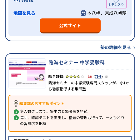
地図を見る
本八幡、京成八幡駅
公式サイト
塾の詳細を見る
臨海セミナー 中学受験科
※
3.6
（
71件
）
臨海セミナーの中学受験専門スタッフが、小1か
ら徹底指導する集団塾
編集部のおすすめポイント
少人数クラスで、集中力と緊張感を持続
毎回、確認テストを実施し、宿題の管理も行って、一人ひとり
の習熟度を把握