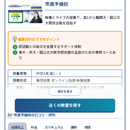
市進予備校
映像とライブの授業で、高1から難関大・国公立
大現役合格を目指す
編集部のおすすめポイント
部活動との両立を支援するサポート体制
東大・京大・国公立大医学部志望の生徒のための専用コースあ
り
対象学年
中学3年
高1 ~ 3
授業形式
集団授業
オンライン指導
映像授業
目的
大学受験
医学部受験
授業・定期テスト対策
続きを見る
中高一貫校生に対応
学習にPC・タブレットを利用
特徴
オンライン対応
季節講習のみの受講可
近くの教室を探す
※2024年6月調査。
大学受験塾・予備校のアンケート調査方法
を参照
市進予備校の口コミ・評判
成績向上
料金
カリキュラム
講師
環境