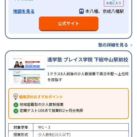
地図を見る
本八幡、京成八幡駅
公式サイト
塾の詳細を見る
進学塾 プレイス学院 下総中山駅前校
1クラス8人前後の少人数授業で県立中堅～上位校
を目指す
編集部のおすすめポイント
地域密着型の少人数制授業
定期テスト100点で授業料2ヶ月分免除
対象学年
中1 ~ 3
授業形式
少人数制(10人以下)