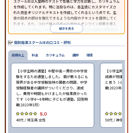
スクールIEは入塾時のテストで性格と学力を診断し、カリキュラム
を作成してくれます。特に注目なのは、各生徒にカスタマイズさ
れた完全オリジナルテキストを作成してくれるという点です。生
徒の弱点の部分を強化できるような内容のテキストを提供してく
れます。また、コロナ禍よりずっと前からオンライン授業を導入
続きを見る
し、ノウハウもしっかりとしています。AIやICTの活用の先駆者的
な個別指導塾です。
個別指導スクールIEの口コミ・評判
成績向上
料金
カリキュラム
講師
環境
【小学生時の通塾】中堅中高一貫校の中学受
【小学生時の通
験をするため通塾しました。 親が教えるにも
成績が物凄く悪
限界がある中学受験独特の算数の問題、中学
と思う（小学6年
受験経験者の講師がついてくださり、達成
期:2023年3月）
し、費用や時間もかけましたが結果良かった
です（小学4〜6年時に子どもが通塾。回答時
期:2023年3月）
5.0
4
40代 / 埼玉県 女性
50代 / 神奈川県