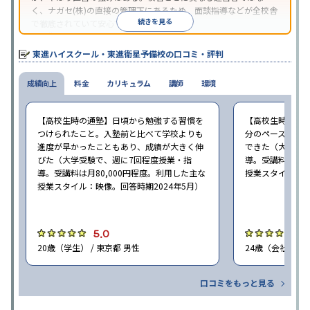
く、ナガセ(株)の直接の管理下にあるため、面談指導などが全校舎
続きを見る
で徹底されていて安心できる。
東進衛星予備校は、運営会社により指導方針や校舎のルールが異
なる。体験授業では、授業のみで判断するのではなく、担当者や
東進ハイスクール・東進衛星予備校の口コミ・評判
校舎雰囲気、校舎での合格実績などを確認すると良いだろう。
成績向上
料金
カリキュラム
講師
環境
【高校生時の通塾】日頃から勉強する習慣を
【高校生時の通
つけられたこと。入塾前と比べて学校よりも
分のペースで進
進度が早かったこともあり、成績が大きく伸
できた（大学受験
びた（大学受験で、週に7回程度授業・指
導。受講料は月8
導。受講料は月80,000円程度。利用した主な
授業スタイル：映
授業スタイル：映像。回答時期2024年5月）
5.0
5
20歳（学生） / 東京都 男性
24歳（会社員<正
口コミをもっと見る