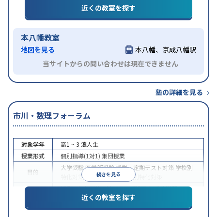
近くの教室を探す
本八幡教室
地図を見る
本八幡、京成八幡駅
当サイトからの問い合わせは現在できません
塾の詳細を見る
市川・数理フォーラム
対象学年
高1 ~ 3
浪人生
授業形式
個別指導(1対1)
集団授業
大学受験
医学部受験
授業・定期テスト対策
学校別
目的
続きを見る
特化対策
各種検定対策
科目別特化対策
授業の振替可能
1科目から受講可能
季節講習のみの
特徴
近くの教室を探す
受講可