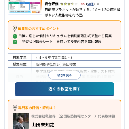
※
3.6
（
50件
）
日能研プラネットが運営する、1:1～1:2の個別指
導や少人数指導を行う塾
編集部のおすすめポイント
目標に応じた個別カリキュラムを個別面談形式で塾から提案
「学習状況報告シート」を用いて授業内容を毎回報告
対象学年
小1 ~ 6
中学3年
高1 ~ 3
授業形式
個別指導(1対2~)
集団授業
中学受験
高校受験
大学受験
授業・定期テスト対策
続きを見る
目的
学習習慣の定着
学校別特化対策
各種検定対策
科目
別特化対策
近くの教室を探す
特徴
授業の振替可能
1科目から受講可能
※2023年3月調査。
小学校高学年の個別指導塾アンケート調査方法
を参
照
専門家の評価・評判は？
株式会社私塾界 （全国私塾情報センター）代表取締役
山田未知之