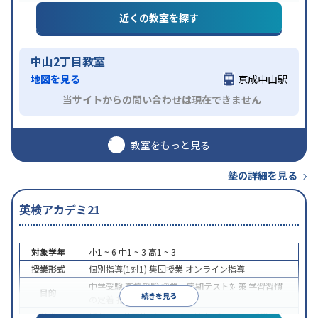
近くの教室を探す
中山2丁目教室
地図を見る
京成中山駅
当サイトからの問い合わせは現在できません
教室をもっと見る
塾の詳細を見る
英検アカデミ21
対象学年
小1 ~ 6
中1 ~ 3
高1 ~ 3
授業形式
個別指導(1対1)
集団授業
オンライン指導
中学受験
高校受験
授業・定期テスト対策
学習習慣
目的
続きを見る
の定着
推薦入試対策
特徴
授業の振替可能
オンライン対応
1科目から受講可能