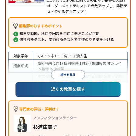
オーダーメイドテキストで点数アップし、診断テ
ストでやる気もアップ！
編集部のおすすめポイント
曜日や時間、科目や回数を自由に選ぶことが可能
個性診断テスト、学力診断テストで生徒のやる気を上げる
対象学年
小1 ~ 6
中1 ~ 3
高1 ~ 3
浪人生
個別指導(1対1)
個別指導(1対2~)
集団授業
オンライ
授業形式
ン指導
映像授業
続きを見る
中学受験
高校受験
大学受験
医学部受験
授業・定期
テスト対策
内申点対策
学習習慣の定着
総合型選抜
(旧AO)対策
推薦入試対策
学校別特化対策
国公立大
近くの教室を探す
目的
対策
私大対策
共通テスト対策
英検(英語検定)対策
漢検(漢字検定)対策
数学特化対策
その他科目別特化
対策
専門家の評価・評判は？
中高一貫校生に対応
オンライン対応
1科目から受講
特徴
ノンフィクションライター
可能
季節講習のみの受講可
自習室あり
※2023年3月調査。
小学校高学年の個別指導塾アンケート調査方法
を参
杉浦由美子
照