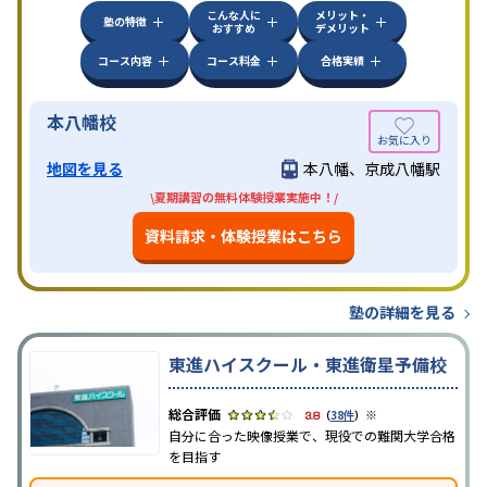
だと私は思う。
こんな人に
メリット・
塾の特徴
おすすめ
デメリット
コース内容
コース料金
合格実績
本八幡校
地図を見る
本八幡、京成八幡駅
\夏期講習の無料体験授業実施中！/
資料請求・体験授業はこちら
塾の詳細を見る
東進ハイスクール・東進衛星予備校
※
3.8
（
38件
）
自分に合った映像授業で、現役での難関大学合格
を目指す