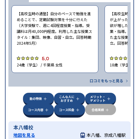
【高校生時の通塾】自分のペースで勉強を進
【高校生時の通
めることで、定期試験対策を十分に行えた
が上がった。自
（大学受験で、週に4回程度授業・指導。受
欲が増した（大学
講料は月40,000円程度。利用した主な授業ス
業・指導。受講料
タイル：集団、映像、自習・自立。回答時期
た主な授業スタ
2024年5月）
立。回答時期202
5.0
4
24歳（学生） / 千葉県 女性
18歳（学生） / 
口コミをもっと見る
こんな人に
メリット・
塾の特徴
おすすめ
デメリット
コース内容
コース料金
合格実績
本八幡校
地図を見る
本八幡、京成八幡駅