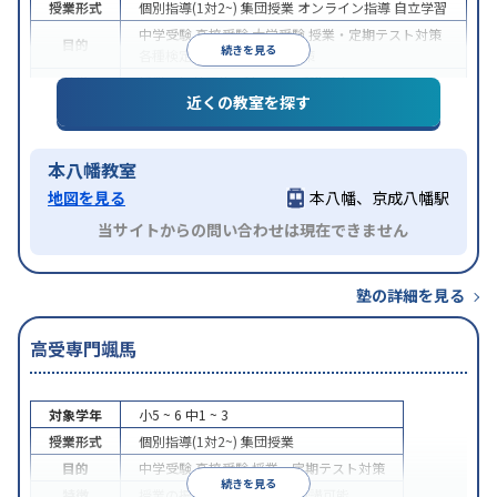
授業形式
個別指導(1対2~)
集団授業
オンライン指導
自立学習
中学受験
高校受験
大学受験
授業・定期テスト対策
目的
続きを見る
各種検定対策
科目別特化対策
特徴
授業の振替可能
1科目から受講可能
近くの教室を探す
本八幡教室
地図を見る
本八幡、京成八幡駅
当サイトからの問い合わせは現在できません
塾の詳細を見る
高受専門颯馬
対象学年
小5 ~ 6
中1 ~ 3
授業形式
個別指導(1対2~)
集団授業
目的
中学受験
高校受験
授業・定期テスト対策
続きを見る
特徴
授業の振替可能
1科目から受講可能