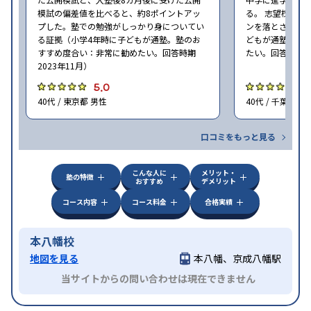
模試の偏差値を比べると、約8ポイントアッ
る。 志望校に合
プした。塾での勉強がしっかり身についてい
ンを落とさずに頑
る証拠（小学4年時に子どもが通塾。塾のお
どもが通塾。塾
すすめ度合い：非常に勧めたい。回答時期
たい。回答時期20
2023年11月）
5.0
5
40代 / 東京都 男性
40代 / 千葉県 女
口コミをもっと見る
こんな人に
メリット・
塾の特徴
おすすめ
デメリット
コース内容
コース料金
合格実績
本八幡校
地図を見る
本八幡、京成八幡駅
当サイトからの問い合わせは現在できません