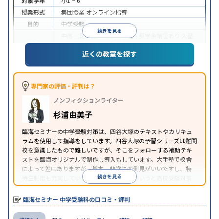
対象学年
小1 ~ 6
授業形式
集団授業
オンライン指導
目的
中学受験
続きを見る
中高一貫校生に対応
特待生・奨学金制度あり
入塾
特徴
に学力基準あり
不登校生に対応
オンライン対応
1
近くの教室を探す
科目から受講可能
※2023年10月調査。
小学校高学年の集団塾アンケート調査方法
を参照
専門家の評価・評判は？
ノンフィクションライター
杉浦由美子
臨海セミナーの中学受験対策は、四谷大塚のテキストやカリキュ
ラムを使用して指導をしています。四谷大塚の予習シリーズは難関
校を意識したもので難しいですが、そこをフォローする補助テキ
ストを臨海オリジナルで制作し導入もしています。大手塾で校舎
によって差はありますが、基本、非常に面倒見がいいですし、特
続きを見る
待生制度も充実しています。臨海セミナーというと高校受験対策
のイメージですが中学受験対策も充実しているように見えます。
臨海セミナー 中学受験科の口コミ・評判