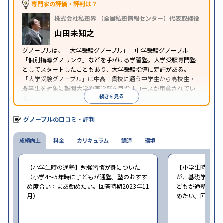
専門家の評価・評判は？
株式会社私塾界 （全国私塾情報センター）代表取締役
山田未知之
グノーブルは、「大学受験グノーブル」「中学受験グノーブル」
「個別指導グノリンク」などを手がける学習塾。大学受験専門塾
としてスタートしたこともあり、大学受験指導に定評がある。
「大学受験グノーブル」は中高一貫校に通う中学生から高校生・
既卒生を対象に難関大学や医学部を目指すコースが用意されてい
続きを見る
る。
グノーブルの口コミ・評判
成績向上
料金
カリキュラム
講師
環境
【小学生時の通塾】勉強習慣が身についた
【小学生時の通
（小学4〜5年時に子どもが通塾。塾のおすす
が、基礎学力が向
め度合い：まあ勧めたい。回答時期2023年11
どもが通塾。塾
月）
めたい。回答時期2