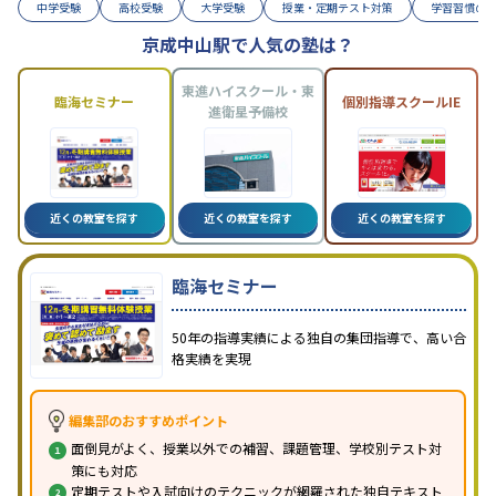
中学受験
高校受験
大学受験
授業・定期テスト対策
学習習慣の
京成中山駅で人気の塾は？
東進ハイスクール・東
臨海セミナー
個別指導スクールIE
進衛星予備校
近くの教室を探す
近くの教室を探す
近くの教室を探す
臨海セミナー
50年の指導実績による独自の集団指導で、高い合
格実績を実現
編集部のおすすめポイント
面倒見がよく、授業以外での補習、課題管理、学校別テスト対
策にも対応
定期テストや入試向けのテクニックが網羅された独自テキスト