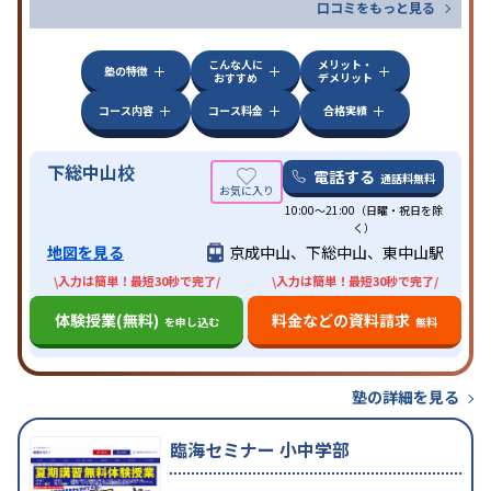
口コミをもっと見る
こんな人に
メリット・
塾の特徴
おすすめ
デメリット
コース内容
コース料金
合格実績
下総中山校
電話する
通話料無料
10:00～21:00（日曜・祝日を除
く）
地図を見る
京成中山、下総中山、東中山駅
\入力は簡単！最短30秒で完了/
\入力は簡単！最短30秒で完了/
体験授業(無料)
料金などの資料請求
を申し込む
無料
塾の詳細を見る
臨海セミナー 小中学部