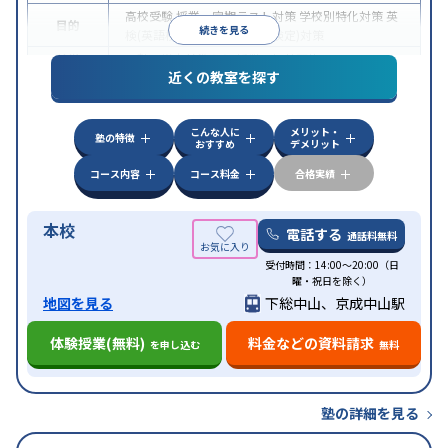
高校受験
授業・定期テスト対策
学校別特化対策
英
目的
続きを見る
検(英語検定)対策
漢検(漢字検定)対策
特徴
入塾に学力基準あり
授業の振替可能
近くの教室を探す
こんな人に
メリット・
塾の特徴
おすすめ
デメリット
コース内容
コース料金
合格実績
本校
電話する
通話料無料
受付時間：14:00～20:00（日
曜・祝日を除く）
地図を見る
下総中山、京成中山駅
体験授業(無料)
料金などの資料請求
を申し込む
無料
塾の詳細を見る