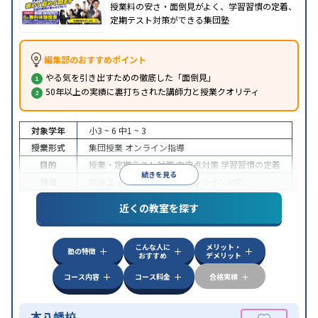
授業料の安さ・面倒見がよく、学習習慣の定着、
定期テスト対策ができる集団塾
編集部のおすすめポイント
やる気を引き出すための徹底した「面倒見」
50年以上の実績に裏打ちされた講師力と授業クオリティ
対象学年
小3 ~ 6
中1 ~ 3
授業形式
集団授業
オンライン指導
目的
授業・定期テスト対策
内申点対策
学習習慣の定着
続きを見る
特徴
特待生・奨学金制度あり
オンライン対応
近くの教室を探す
こんな人に
メリット・
塾の特徴
おすすめ
デメリット
コース内容
コース料金
合格実績
本八幡校