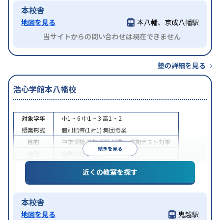
本校舎
地図を見る
本八幡、京成八幡駅
当サイトからの問い合わせは現在できません
塾の詳細を見る
浩心学館本八幡校
対象学年
小1 ~ 6
中1 ~ 3
高1 ~ 2
授業形式
個別指導(1対1)
集団授業
目的
中学受験
高校受験
授業・定期テスト対策
続きを見る
特徴
授業の振替可能
近くの教室を探す
本校舎
地図を見る
鬼越駅