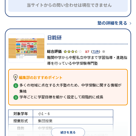
当サイトからの問い合わせは現在できません
塾の詳細を見る
日能研
※
3.7
（
71件
）
難関中学から中堅私立中学まで学習指導・進路指
導を行っている中学受験専門塾
編集部のおすすめポイント
多くの地域に点在する大手塾のため、中学受験に関する情報が
集結
学年ごとに学習目標を細かく設定して段階的に成長
対象学年
小1 ~ 6
授業形式
集団授業
目的
中学受験
続きを見る
特徴
入塾に学力基準あり
季節講習のみの受講可