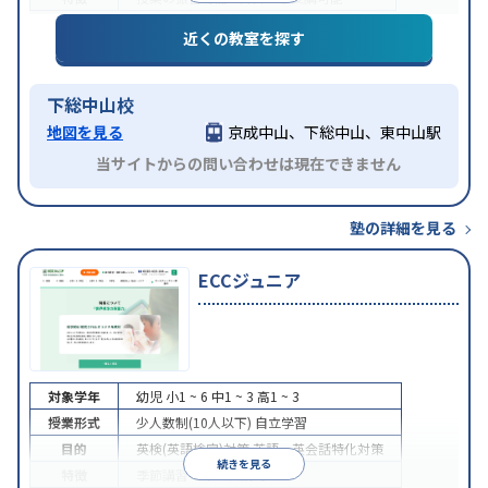
近くの教室を探す
下総中山校
地図を見る
京成中山、下総中山、東中山駅
当サイトからの問い合わせは現在できません
塾の詳細を見る
ECCジュニア
対象学年
幼児
小1 ~ 6
中1 ~ 3
高1 ~ 3
授業形式
少人数制(10人以下)
自立学習
目的
英検(英語検定)対策
英語・英会話特化対策
続きを見る
特徴
季節講習のみの受講可