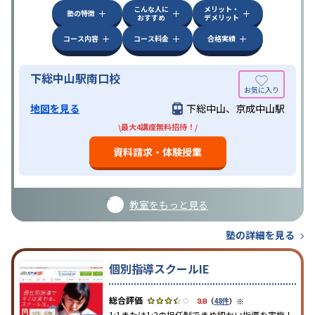
こんな人に
メリット・
塾の特徴
おすすめ
デメリット
コース内容
コース料金
合格実績
下総中山駅南口校
地図を見る
下総中山、京成中山駅
\最大4講座無料招待！/
資料請求・体験授業
教室をもっと見る
塾の詳細を見る
個別指導スクールIE
※
3.8
（
48件
）
1:1または1:2の担任制できめ細かい指導を実施！