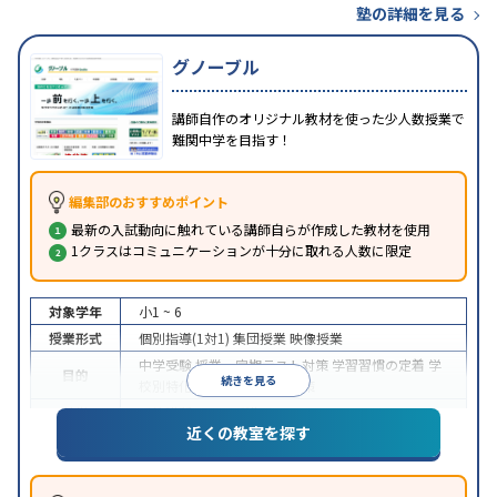
塾の詳細を見る
グノーブル
講師自作のオリジナル教材を使った少人数授業で
難関中学を目指す！
編集部のおすすめポイント
最新の入試動向に触れている講師自らが作成した教材を使用
1クラスはコミュニケーションが十分に取れる人数に限定
対象学年
小1 ~ 6
授業形式
個別指導(1対1)
集団授業
映像授業
中学受験
授業・定期テスト対策
学習習慣の定着
学
目的
続きを見る
校別特化対策
科目別特化対策
特徴
季節講習のみの受講可
近くの教室を探す
※2023年10月調査。
小学校高学年の集団塾アンケート調査方法
を参照