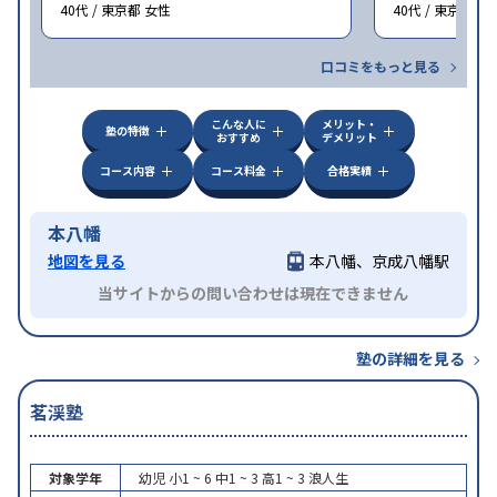
40代 / 東京都 女性
40代 / 東京都 女
口コミをもっと見る
こんな人に
メリット・
塾の特徴
おすすめ
デメリット
コース内容
コース料金
合格実績
本八幡
地図を見る
本八幡、京成八幡駅
当サイトからの問い合わせは現在できません
塾の詳細を見る
茗渓塾
対象学年
幼児
小1 ~ 6
中1 ~ 3
高1 ~ 3
浪人生