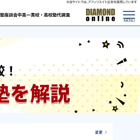
塾
座談会
中高一貫校・高校
塾代調査
較！
塾を解説
変更