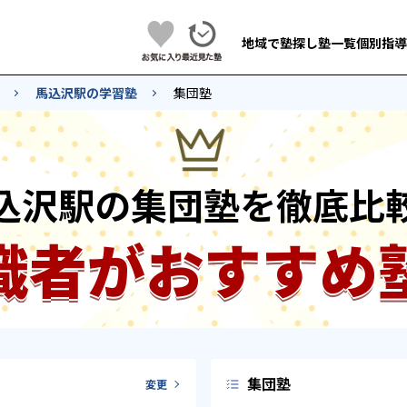
地域で塾探し
塾一覧
個別指導
馬込沢駅の学習塾
集団塾
込沢駅の集団塾を徹底比
識者がおすすめ
集団塾
変更