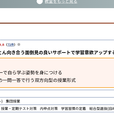
教室をもっと見る
※
3.8
（
71件
）
とん向き合う面倒見の良いサポートで学習意欲アップす
ーで自ら学ぶ姿勢を身につける
の一問一答で行う双方向型の授業形式
)
集団授業
授業・定期テスト対策
内申点対策
学習習慣の定着
総合型選抜(旧A