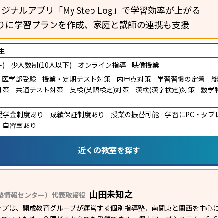
ジナルアプリ「My Step Log」で学習効率が上がる
りに学習プランを作成、家庭と講師の連携も支援
生
)
少人数制(10人以下)
オンライン指導
映像授業
医学部受験
授業・定期テスト対策
内申点対策
学習習慣の定着
総
対策
共通テスト対策
英検(英語検定)対策
漢検(漢字検定)対策
数学
奨学金制度あり
成績保証制度あり
授業の振替可能
学習にPC・タブ
自習室あり
近くの教室を探す
山田未知之
塾情報センター）代表取締役
ップは、開成教育グループが運営する個別指導塾。南関東と関西を中心に