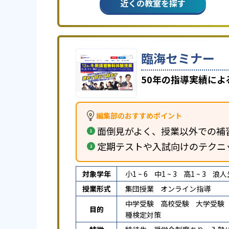
近くの教室を探す
臨海セミナー
50年の指導実績に
編集部のおすすめポイント
面倒見がよく、授業以外での補
定期テストや入試向けのテクニ
対象学年
小1 ~ 6
中1 ~ 3
高1 ~ 3
浪人
授業形式
集団授業
オンライン指導
中学受験
高校受験
大学受験
目的
種検定対策