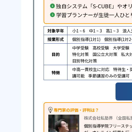
独自システム「S-CUBE」やオリ
学習プランナーが生徒一人ひと
対象学年
小1 ~ 6
中1 ~ 3
高1 ~ 3
浪人
授業形式
個別指導(1対1)
個別指導(1対2~
中学受験
高校受験
大学受験
目的
特化対策
国公立大対策
私大
目別特化対策
中高一貫校生に対応
特待生・
特徴
講可能
季節講習のみの受講可
専門家の評価・評判は？
株式会社私塾界 （全国私
個別指導学院フリーステ