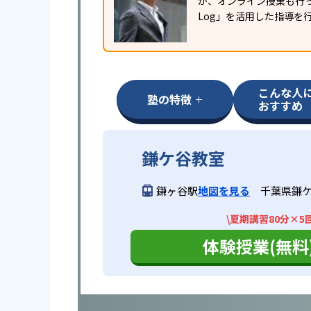
が、オンライン授業も行っ
Log」を活用した指導を
こんな人
塾の特徴
おすすめ
鎌ケ谷教室
鎌ヶ谷駅
地図を見る
千葉県鎌ケ
\夏期講習80分×5
体験授業(無料