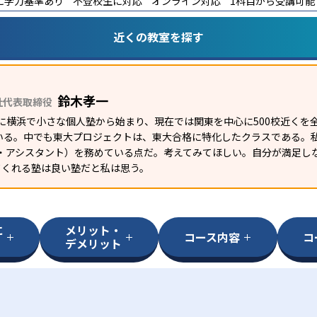
に学力基準あり
不登校生に対応
オンライン対応
1科目から受講可能
近くの教室を探す
鈴木孝一
社代表取締役
年に横浜で小さな個人塾から始まり、現在では関東を中心に500校近くを
いる。中でも東大プロジェクトは、東大合格に特化したクラスである。
グ・アシスタント）を務めている点だ。考えてみてほしい。自分が満足し
てくれる塾は良い塾だと私は思う。
に
メリット・
コース内容
コ
デメリット