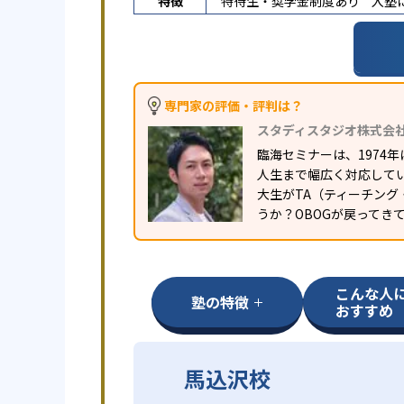
特徴
特待生・奨学金制度あり
入塾
専門家の評価・評判は？
スタディスタジオ株式会
臨海セミナーは、1974
人生まで幅広く対応して
大生がTA（ティーチン
うか？OBOGが戻ってき
こんな人
塾の特徴
おすすめ
馬込沢校