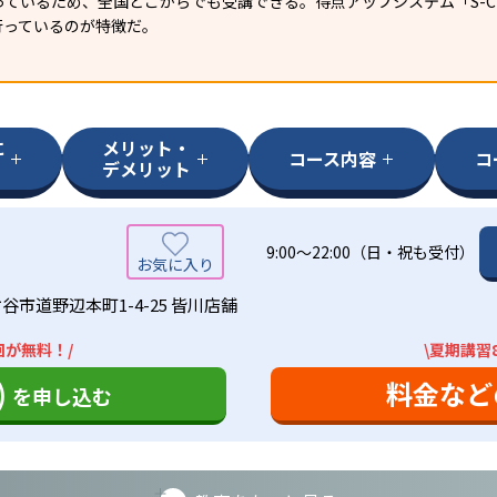
ているため、全国どこからでも受講できる。得点アップシステム「S-CUB
行っているのが特徴だ。
に
メリット・
コース内容
コ
デメリット
9:00～22:00（日・祝も受付）
谷市道野辺本町1-4-25 皆川店舗
回が無料！/
\夏期講習
)
料金など
を申し込む