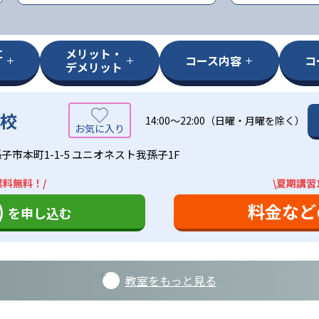
に
メリット・
コース内容
コ
デメリット
子校
14:00〜22:00（日曜・月曜を除く）
子市本町1-1-5 ユニオネスト我孫子1F
業料無料！/
\夏期講習
)
料金など
を申し込む
教室をもっと見る