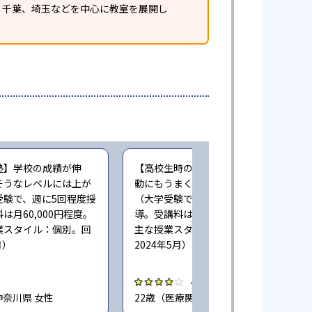
、千葉、埼玉などを中心に教室を展開し
塾】学校の成績が伸
【高校生時の通塾】成績が伸び、部活
そうなレベルには上が
動にもうまく専心することができた
受験で、週に5回程度授
（大学受験で、週に2回程度授業・指
は月60,000円程度。
導。受講料は月5,000円程度。利用した
業スタイル：個別。回
主な授業スタイル：個別。回答時期
月）
2024年5月）
4.0
 神奈川県 女性
22歳（医療関係者） / 神奈川県 女性