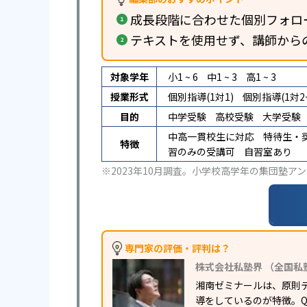
成長段階に合わせた個別フォロ
テキストを使用せず、講師から
対象学年
小1 ~ 6
中1 ~ 3
高1 ~ 3
授業形式
個別指導(1対1)
個別指導(1対2~
目的
中学受験
高校受験
大学受験
中高一貫校生に対応
特待生・
特徴
習のみの受講可
自習室あり
※2023年10月調査。
小学校高学年の集団塾アン
専門家の評価・評判は？
株式会社私塾界 （全国私
湘南ゼミナールは、原則
導をしているのが特徴。Q