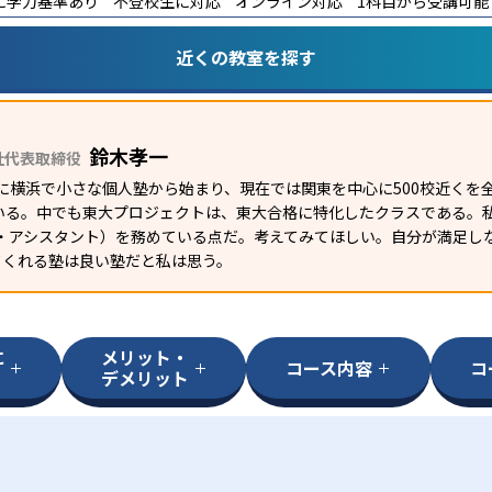
に学力基準あり
不登校生に対応
オンライン対応
1科目から受講可能
近くの教室を探す
鈴木孝一
社代表取締役
年に横浜で小さな個人塾から始まり、現在では関東を中心に500校近くを
いる。中でも東大プロジェクトは、東大合格に特化したクラスである。
グ・アシスタント）を務めている点だ。考えてみてほしい。自分が満足し
てくれる塾は良い塾だと私は思う。
に
メリット・
コース内容
コ
デメリット