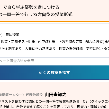
ーで自ら学ぶ姿勢を身につける
の一問一答で行う双方向型の授業形式
)
集団授業
授業・定期テスト対策
内申点対策
学習習慣の定着
総合型選抜(旧A
奨学金制度あり
入塾に学力基準あり
授業の振替可能
学習にPC・タ
ケート調査方法
を参照
近くの教室を探す
山田未知之
塾情報センター）代表取締役
テキストを使わずに講師との一問一答で授業を進める「QE（クイックエ
E授業は、自分で考えて解くことを重視しており、思考力・理解力の向上