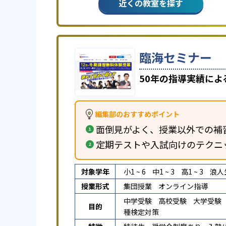
近くの教室を探す
臨海セミナー
50年の指導実績に
編集部のおすすめポイント
面倒見がよく、授業以外での補
定期テストや入試向けのテクニ
対象学年
小1 ~ 6
中1 ~ 3
高1 ~ 3
浪人
授業形式
集団授業
オンライン指導
中学受験
高校受験
大学受験
目的
種検定対策