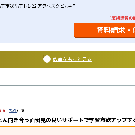
子市我孫子1-1-22 アラベスクビル4Ｆ
\夏期講習の
資料請求・
教室をもっと見る
※
3.8
（
71件
）
とん向き合う面倒見の良いサポートで学習意欲アップす