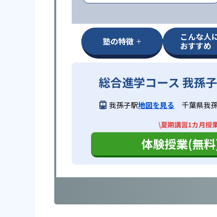
こんな人
塾の特徴
おすすめ
総合進学コース 我孫
我孫子駅
地図を見る
千葉県我孫
\夏期講習1カ月授
体験授業(無料