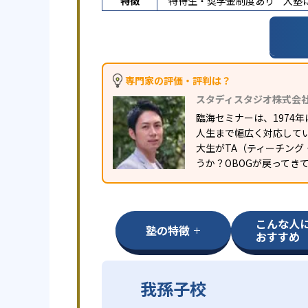
特徴
特待生・奨学金制度あり
入塾
専門家の評価・評判は？
スタディスタジオ株式会
臨海セミナーは、1974
人生まで幅広く対応して
大生がTA（ティーチン
うか？OBOGが戻ってき
こんな人
塾の特徴
おすすめ
我孫子校