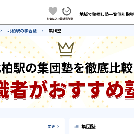
地域で塾探し
塾一覧
個別指導
北柏駅の学習塾
集団塾
北柏駅の集団塾を徹底比較
識者がおすすめ
集団塾
変更