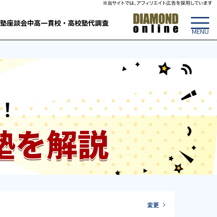
塾
座談会
中高一貫校・高校
塾代調査
！
塾を解説
変更